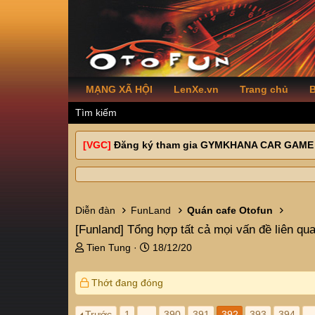
MẠNG XÃ HỘI
LenXe.vn
Trang chủ
B
Tìm kiếm
[VGC]
Đăng ký tham gia GYMKHANA CAR GAME
Diễn đàn
FunLand
Quán cafe Otofun
[Funland]
Tổng hợp tất cả mọi vấn đề liên q
T
N
Tien Tung
18/12/20
h
g
r
à
Thớt đang đóng
e
y
a
g
d
ử
Trước
1
…
390
391
392
393
394