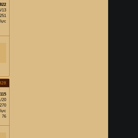
822
4/13
,251
 lực
828
115
1/20
,270
 lực
76