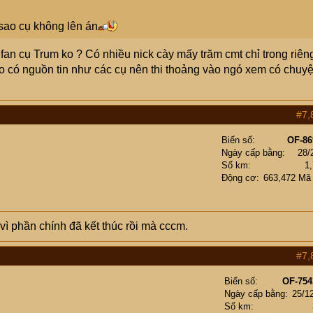
sao cụ không lên án
fan cụ Trum ko ? Có nhiều nick cày mấy trăm cmt chỉ trong riên
, ko có nguồn tin như các cụ nên thi thoảng vào ngó xem có chuy
#7,
Biển số
OF-86
Ngày cấp bằng
28/
Số km
1
Động cơ
663,472 Mã
vì phần chính đã kết thúc rồi mà cccm.
#7,
Biển số
OF-754
Ngày cấp bằng
25/1
Số km