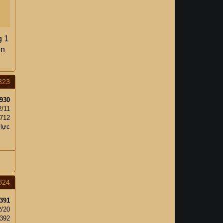
g 1
ện
823
930
2/11
,712
 lực
824
391
2/20
392