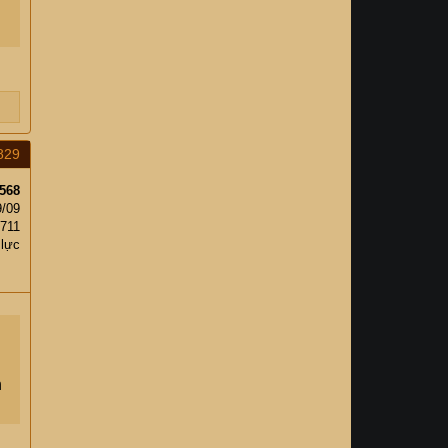
829
568
9/09
,711
 lực
h