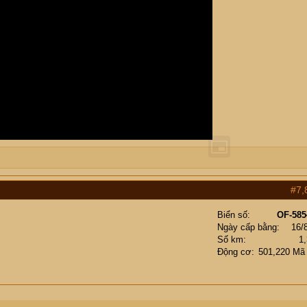
#7,
Biển số
OF-585
Ngày cấp bằng
16/
Số km
1
Động cơ
501,220 Mã