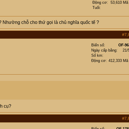
Động cơ
53,610 Mã
Tuổi
? Nhường chỗ cho thứ gọi là chủ nghĩa quốc tế ?
#7,
Biển số
OF-96
Ngày cấp bằng
21/
Số km
Động cơ
412,333 Mã
ah cụ?
#7,
Biển số
OF-178