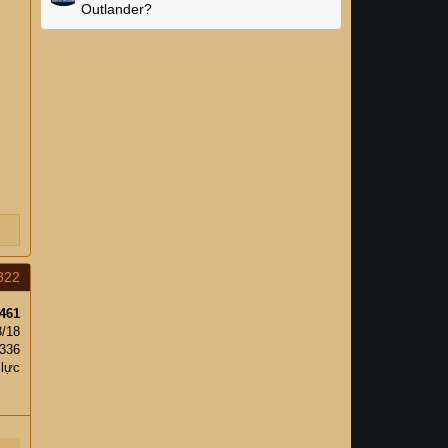
Outlander?
822
461
8/18
,336
 lực