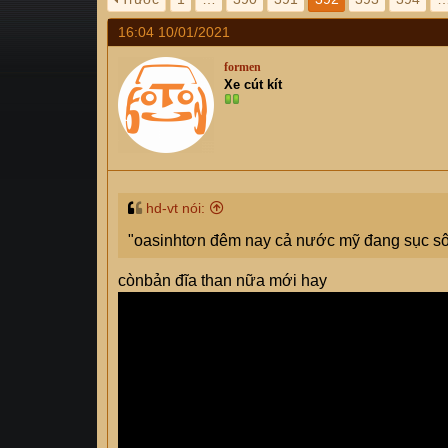
s
i
16:04 10/01/2021
t
a
formen
r
Xe cút kít
t
e
r
hd-vt nói:
"oasinhtơn đêm nay cả nước mỹ đang sục sôi.
cònbản đĩa than nữa mới hay