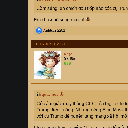
Cầm súng lên chiến đấu tiếp nào các cụ Tru
Em chưa bỏ súng mà cụ!
R
Anhtuan2201
e
a
16:16 10/01/2021
c
t
Nhạc
i
Xe lăn
o
n
s
:
quac nói:
Có cảm giác mấy thằng CEO của big Tech đư
Trump điên cuồng. Nhưng riêng Elon Musk th
với cụ Trump để ra nền tảng mạng xã hội mới,
Elon cũng chạy về miền Nam hay sao đó mà. T