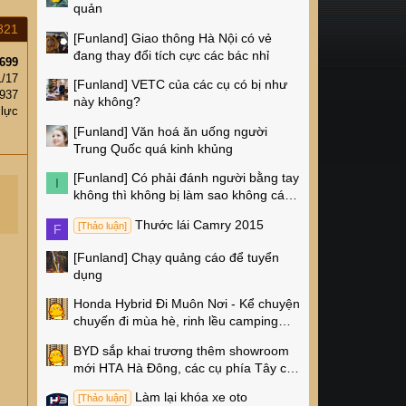
quản
821
[Funland]
Giao thông Hà Nội có vẻ
đang thay đổi tích cực các bác nhỉ
699
1/17
[Funland]
VETC của các cụ có bị như
,937
này không?
 lực
[Funland]
Văn hoá ăn uống người
Trung Quốc quá kinh khủng
[Funland]
Có phải đánh người bằng tay
I
không thì không bị làm sao không các
cụ?
Thước lái Camry 2015
[Thảo luận]
F
[Funland]
Chạy quảng cáo để tuyển
dụng
Honda Hybrid Đi Muôn Nơi - Kể chuyện
chuyến đi mùa hè, rinh lều camping
Naturehike 4 triệu về nhà!
BYD sắp khai trương thêm showroom
mới HTA Hà Đông, các cụ phía Tây có
thêm chỗ xem xe rồi!
Làm lại khóa xe oto
[Thảo luận]