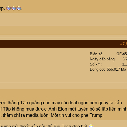
mp.
.
#7,
Biển số
OF-45
Ngày cấp bằng
5/
Số km
11
Động cơ
556,017 Mã
ợc thằng Tập quẳng cho mấy cái deal ngon nên quay ra cắn
ì Tập không mua đươc. Anh Elon mới tuyên bố sẽ lập liên min
 thâm chí ra media luôn. Một tin vui cho phe Trump.
rump mà thoát ván này thì Big Tech dẹo hết