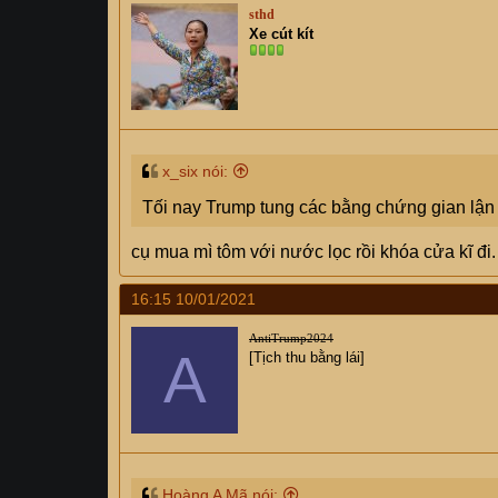
sthd
Xe cút kít
x_six nói:
Tối nay Trump tung các bằng chứng gian lận
cụ mua mì tôm với nước lọc rồi khóa cửa kĩ đi.
16:15 10/01/2021
AntiTrump2024
A
[Tịch thu bằng lái]
Hoàng A Mã nói: