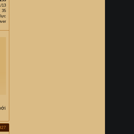
1/13
35
 lực
ver
N
với
827