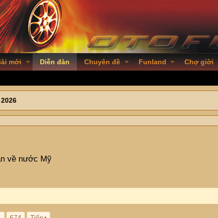
ài mới
Diễn đàn
Chuyên đề
Funland
Chợ giời
 2026
uan về nước Mỹ
…
674
Tiếp