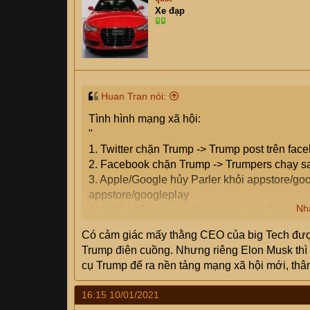
Xe đạp
Huan Tran nói:
Tình hình mạng xã hội:
"
1. Twitter chặn Trump -> Trump post trên fac
2. Facebook chặn Trump -> Trumpers chạy s
3. Apple/Google hủy Parler khỏi appstore/goo
appstore/googleplay
Nh
4. AWS không cung cấp dịch vụ cho Parler -
5. Trump team úp mở sẽ có thông báo qua na
Có cảm giác mấy thằng CEO của big Tech đượ
6. Apple lập tức tạo ra một bản update mới,
Trump điên cuồng. Nhưng riêng Elon Musk thì
OFF IOS Update nếu dùng iPhone.
cụ Trump để ra nền tảng mạng xã hội mới, thâm
"
16:15 10/01/2021