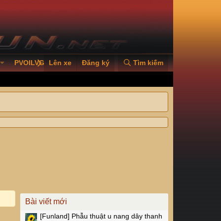
PVOILVGC2026
Lên xe
Đăng ký
Tìm kiếm
Bài viết mới
[Funland]
Phẫu thuật u nang dây thanh