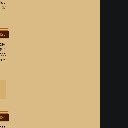
 lực
37
825
294
5/11
365
 lực
826
233