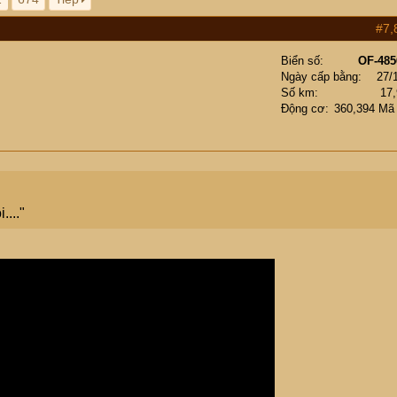
#7,
Biển số
OF-485
Ngày cấp bằng
27/
Số km
17
Động cơ
360,394 Mã
..."