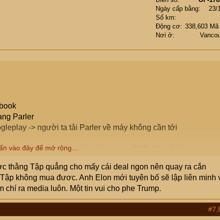
Ngày cấp bằng
23/
Số km
Động cơ
338,603 Mã
Nơi ở
Vancou
ebook
ang Parler
gleplay -> người ta tải Parler về máy không cần tới
ấn vào đây để mở rộng...
> Trumpers được thông báo chạy sang GAB, Clouthub.
tional broadcast
c thằng Tập quẳng cho mấy cái deal ngon nên quay ra cắn
 vô hiệu hóa national broadcast. -> Trumpers được khuyên TUR
 Tập không mua đươc. Anh Elon mới tuyên bố sẽ lập liên minh 
 chí ra media luôn. Một tin vui cho phe Trump.
#7,