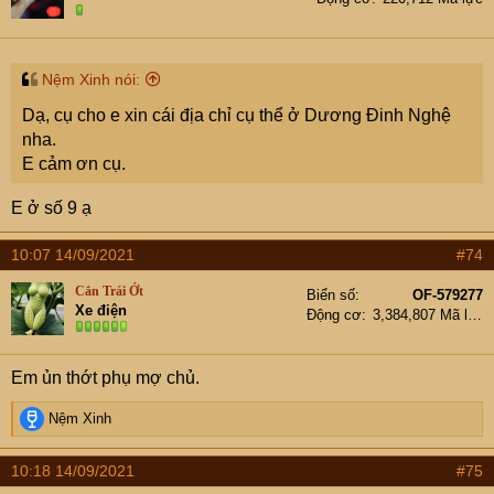
o
n
s
:
Nệm Xinh nói:
Dạ, cụ cho e xin cái địa chỉ cụ thể ở Dương Đinh Nghệ
nha.
E cảm ơn cụ.
E ở số 9 ạ
10:07 14/09/2021
#74
Cắn Trái Ớt
Biển số
OF-579277
Xe điện
Động cơ
3,384,807 Mã lực
Em ủn thớt phụ mợ chủ.
R
Nệm Xinh
e
a
10:18 14/09/2021
#75
c