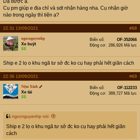
Dạ được ạ.
Cụ pm giúp e địa chỉ và sdt nhận hàng nha. Cụ nhận giờ
nào trong ngày thì tiện ạ?
22:31 13/09/2021
#68
ngocnguyenhp
Biển số
OF-352066
Xe buýt
Động cơ
286,926 Mã lực
Ship e 2 lọ o khu ngã tư sở đc ko cụ hay phải hết giãn cách
22:36 13/09/2021
#69
Nệm Xinh
Biển số
OF-112233
Xe tải
Động cơ
389,727 Mã lực
ngocnguyenhp nói:
Ship e 2 lọ o khu ngã tư sở đc ko cụ hay phải hết giãn
cách