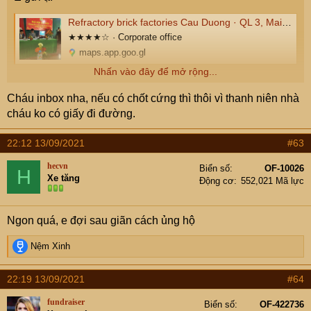
Refractory brick factories Cau Duong · QL 3, Mai Lâm, Gia Lâm, Hà Nội
★★★★☆ · Corporate office
maps.app.goo.gl
Nhấn vào đây để mở rộng...
Chỗ này cách nhà e cỡ nửa km, có cái chốt cứng gần đó,
thanh niên đẹp trai cứ alo là e phi ra chốt ạ
Cháu inbox nha, nếu có chốt cứng thì thôi vì thanh niên nhà
Hoặc ngày mai có shipper chạy Long Biên, cuk cho e địa
cháu ko có giấy đi đường.
chỉ ship cũng đc ạ.
22:12 13/09/2021
#63
hecvn
Biển số
OF-10026
H
Xe tăng
Động cơ
552,021 Mã lực
Ngon quá, e đợi sau giãn cách ủng hộ
R
Nệm Xinh
e
a
22:19 13/09/2021
#64
c
t
fundraiser
Biển số
OF-422736
i