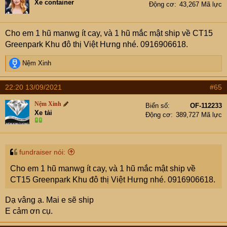
Xe container
Động cơ
43,267 Mã lực
o
n
s
Cho em 1 hũ manwg ít cay, và 1 hũ mắc mật ship về CT15
:
Greenpark Khu đô thị Việt Hưng nhé. 0916906618.
R
Nệm Xinh
e
a
22:20 13/09/2021
#65
c
t
Nệm Xinh
Biển số
OF-112233
i
Xe tải
Động cơ
389,727 Mã lực
o
n
s
:
fundraiser nói:
Cho em 1 hũ manwg ít cay, và 1 hũ mắc mật ship về
CT15 Greenpark Khu đô thị Việt Hưng nhé. 0916906618.
Dạ vâng ạ. Mai e sẽ ship
E cảm ơn cụ.