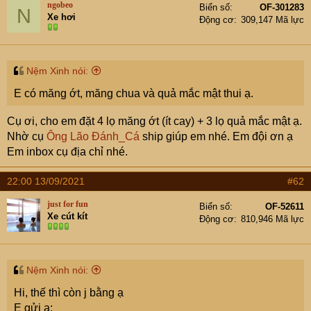
e
ngobeo
Biển số
OF-301283
N
r
Xe hơi
Động cơ
309,147 Mã lực
Nệm Xinh nói:
E có măng ớt, măng chua và quả mắc mật thui ạ.
Cụ ơi, cho em đặt 4 lọ măng ớt (ít cay) + 3 lọ quả mắc mật ạ.
Nhờ cụ
Ông Lão Đánh_Cá
ship giúp em nhé. Em đội ơn ạ
Em inbox cụ địa chỉ nhé.
22:00 13/09/2021
#62
just for fun
Biển số
OF-52611
Xe cút kít
Động cơ
810,946 Mã lực
Nệm Xinh nói:
Hi, thế thì còn j bằng ạ
E gửi ạ: