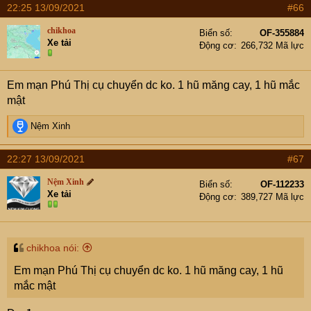
22:25 13/09/2021
#66
chikhoa
Biển số
OF-355884
Xe tải
Động cơ
266,732 Mã lực
Em mạn Phú Thị cụ chuyển dc ko. 1 hũ măng cay, 1 hũ mắc
mật
R
Nệm Xinh
e
a
22:27 13/09/2021
#67
c
t
Nệm Xinh
Biển số
OF-112233
i
Xe tải
Động cơ
389,727 Mã lực
o
n
s
:
chikhoa nói:
Em mạn Phú Thị cụ chuyển dc ko. 1 hũ măng cay, 1 hũ
mắc mật