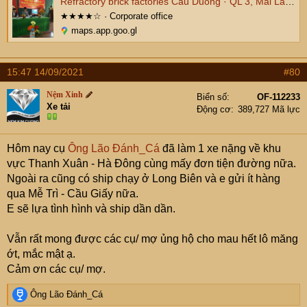
Refractory brick factories Cau Duong · QL 3, Mai Lâm, Gia Lâm, Hà Nội
★★★★☆ · Corporate office
maps.app.goo.gl
15:47 14/09/2021
#80
Nệm Xinh
Biển số
OF-112233
Xe tải
Động cơ
389,727 Mã lực
Hôm nay cụ
Ông Lão Đánh_Cá
đã làm 1 xe nặng về khu
vực Thanh Xuân - Hà Đông cùng mấy đơn tiện đường nữa.
Ngoài ra cũng có ship chạy ở Long Biên và e gửi ít hàng
qua Mễ Trì - Cầu Giấy nữa.
E sẽ lựa tình hình và ship dần dần.
Vẫn rất mong được các cụ/ mợ ủng hộ cho mau hết lô măng
ớt, mắc mật ạ.
Cảm ơn các cụ/ mợ.
R
Ông Lão Đánh_Cá
e