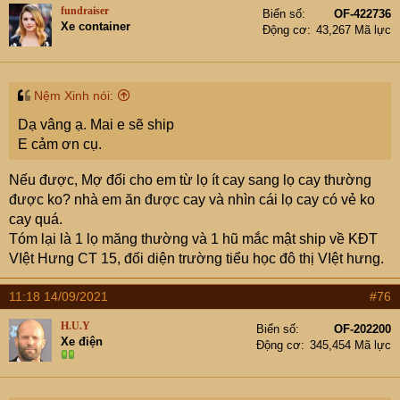
t
fundraiser
Biển số
OF-422736
i
Xe container
Động cơ
43,267 Mã lực
o
n
s
:
Nệm Xinh nói:
Dạ vâng ạ. Mai e sẽ ship
E cảm ơn cụ.
Nếu được, Mợ đổi cho em từ lọ ít cay sang lọ cay thường
được ko? nhà em ăn được cay và nhìn cái lọ cay có vẻ ko
cay quá.
Tóm lại là 1 lọ măng thường và 1 hũ mắc mật ship về KĐT
VIệt Hưng CT 15, đối diện trường tiểu học đô thị VIệt hưng.
11:18 14/09/2021
#76
H.U.Y
Biển số
OF-202200
Xe điện
Động cơ
345,454 Mã lực