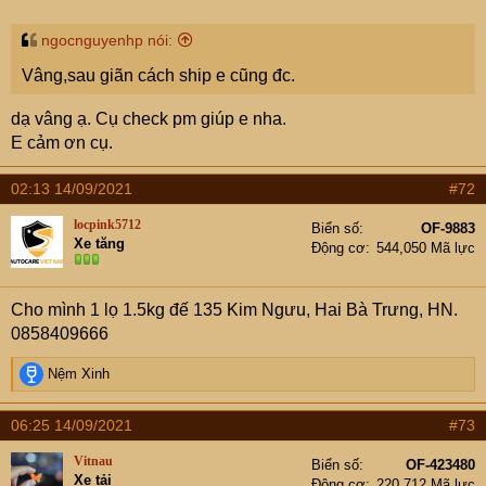
ngocnguyenhp nói:
Vâng,sau giãn cách ship e cũng đc.
dạ vâng ạ. Cụ check pm giúp e nha.
E cảm ơn cụ.
02:13 14/09/2021
#72
locpink5712
Biển số
OF-9883
Xe tăng
Động cơ
544,050 Mã lực
Cho mình 1 lọ 1.5kg đế 135 Kim Ngưu, Hai Bà Trưng, HN.
0858409666
R
Nệm Xinh
e
a
06:25 14/09/2021
#73
c
t
Vitnau
Biển số
OF-423480
i
Xe tải
Động cơ
220,712 Mã lực