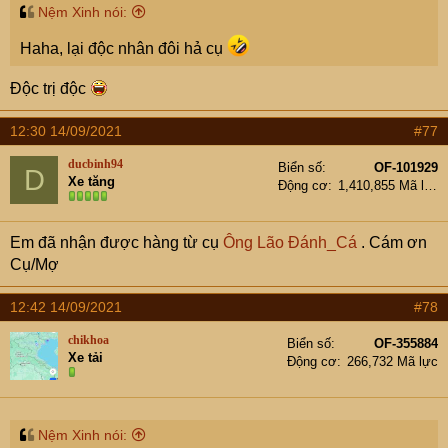
Nệm Xinh nói:
Haha, lại độc nhân đôi hả cụ
Độc trị độc
12:30 14/09/2021
#77
ducbinh94
Biển số
OF-101929
D
Xe tăng
Động cơ
1,410,855 Mã lực
Em đã nhận được hàng từ cụ
Ông Lão Đánh_Cá
. Cám ơn
Cụ/Mợ
12:42 14/09/2021
#78
chikhoa
Biển số
OF-355884
Xe tải
Động cơ
266,732 Mã lực
Nệm Xinh nói: