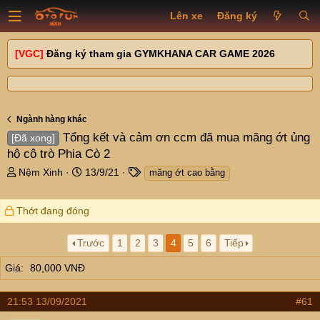
Lên xe
Đăng ký
[VGC]
Đăng ký tham gia GYMKHANA CAR GAME 2026
Ngành hàng khác
Tổng kết và cảm ơn ccm đã mua măng ớt ủng
[Đã xong]
hộ cô trò Phia Cò 2
T
N
T
Nệm Xinh
13/9/21
măng ớt cao bằng
h
g
a
r
à
g
Thớt đang đóng
e
y
s
a
g
d
ử
Trước
1
2
3
4
5
6
Tiếp
s
i
t
Giá
80,000 VNĐ
a
r
21:53 13/09/2021
#61
t