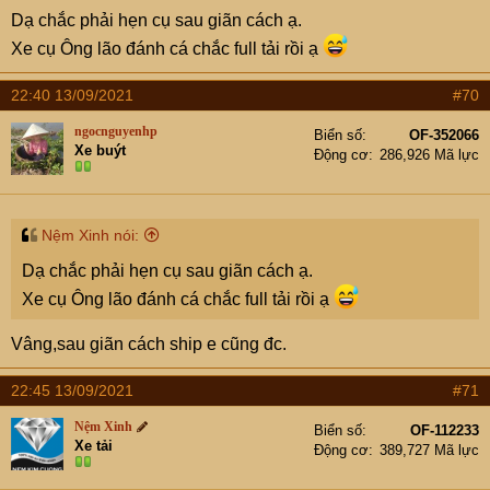
Dạ chắc phải hẹn cụ sau giãn cách ạ.
Xe cụ Ông lão đánh cá chắc full tải rồi ạ
22:40 13/09/2021
#70
ngocnguyenhp
Biển số
OF-352066
Xe buýt
Động cơ
286,926 Mã lực
Nệm Xinh nói:
Dạ chắc phải hẹn cụ sau giãn cách ạ.
Xe cụ Ông lão đánh cá chắc full tải rồi ạ
Vâng,sau giãn cách ship e cũng đc.
22:45 13/09/2021
#71
Nệm Xinh
Biển số
OF-112233
Xe tải
Động cơ
389,727 Mã lực