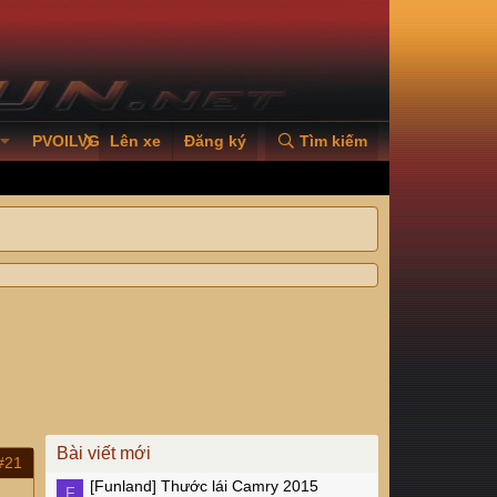
PVOILVGC2026
Lên xe
Đăng ký
Tìm kiếm
Bài viết mới
#21
[Funland]
Thước lái Camry 2015
F