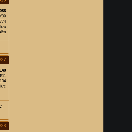
#26
088
0/09
,774
 lực
Diễn
#27
148
8/11
104
 lực
ra
#28