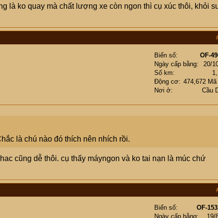
g là ko quay mà chất lượng xe còn ngon thì cụ xúc thôi, khỏi s
Biển số
OF-49
Ngày cấp bằng
20/1
Số km
1
Động cơ
474,672 Mã
Nơi ở
Cầu 
hắc là chú nào đó thích nên nhích rồi.
khac cũng dễ thôi. cụ thấy máyngon và ko tai nạn là múc chứ
Biển số
OF-153
Ngày cấp bằng
19/