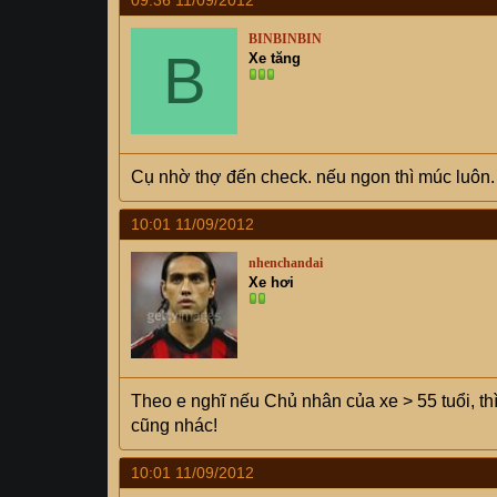
09:36 11/09/2012
BINBINBIN
B
Xe tăng
Cụ nhờ thợ đến check. nếu ngon thì múc luôn.
10:01 11/09/2012
nhenchandai
Xe hơi
Theo e nghĩ nếu Chủ nhân của xe > 55 tuổi, thì
cũng nhác!
10:01 11/09/2012