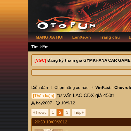
MẠNG XÃ HỘI
LenXe.vn
Trang chủ
B
Tìm kiếm
[VGC]
Đăng ký tham gia GYMKHANA CAR GAME
Diễn đàn
Chọn hãng xe nào
VinFast - Chevrol
tư vấn LAC CDX giá 450tr
[Thảo luận]
T
N
boy2007
10/9/12
h
g
Trước
1
2
3
Tiếp
r
à
e
y
20:59 10/09/2012
a
g
d
ử