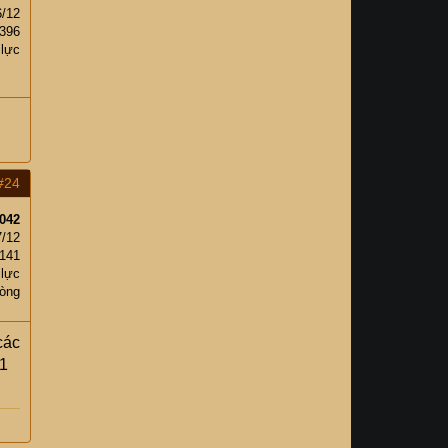
6/12
396
 lực
#24
042
7/12
141
 lực
òng
các
 1