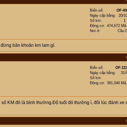
Biển số
OF-49
Ngày cấp bằng
20/1
Số km
1
Động cơ
474,672 Mã
Nơi ở
Cầu 
 đừng băn khoăn km lam gì.
Biển số
OF-111
Ngày cấp bằng
31/
Số km
Động cơ
391,040 Mã
 số KM đó là bình thường.Độ tuổi đó thường ì, đôi lúc đánh xe 