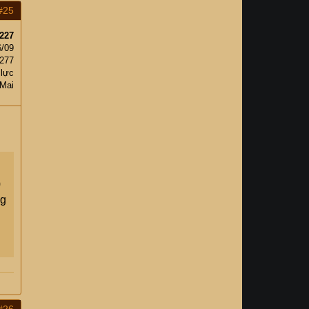
#25
227
6/09
,277
 lực
 Mai
0
ng