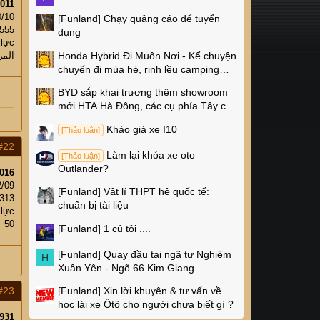
011
0/10
[Funland]
Chạy quảng cáo để tuyển
555
dụng
 lực
Honda Hybrid Đi Muôn Nơi - Kể chuyện
المر
chuyến đi mùa hè, rinh lều camping
Naturehike 4 triệu về nhà!
BYD sắp khai trương thêm showroom
mới HTA Hà Đông, các cụ phía Tây có
thêm chỗ xem xe rồi!
Khảo giá xe I10
[Thảo luận]
#22
Làm lại khóa xe oto
[Thảo luận]
Outlander?
016
2/09
[Funland]
Vật lí THPT hệ quốc tế:
313
chuẩn bị tài liệu
 lực
50
[Funland]
1 củ tỏi ....
[Funland]
Quay đầu tại ngã tư Nghiêm
H
Xuân Yên - Ngõ 66 Kim Giang
#23
[Funland]
Xin lời khuyên & tư vấn về
học lái xe Ôtô cho người chưa biết gì ?
931