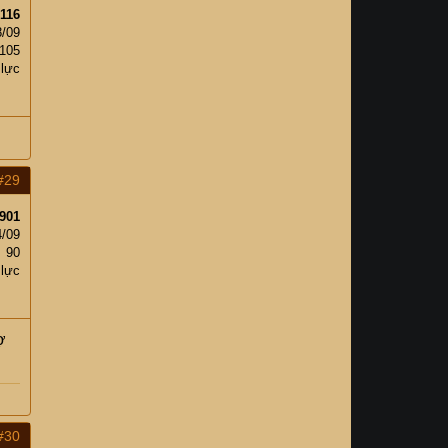
116
8/09
105
 lực
#29
901
4/09
90
 lực
ợ
#30