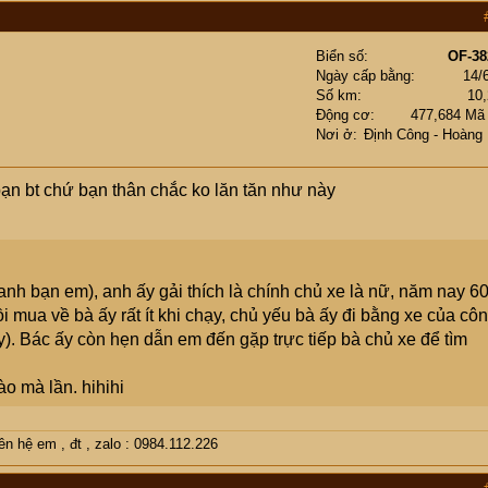
Biển số
OF-38
Ngày cấp bằng
14/
Số km
10
Động cơ
477,684 Mã
Nơi ở
Định Công - Hoàng
bạn bt chứ bạn thân chắc ko lăn tăn như này
anh bạn em), anh ấy gải thích là chính chủ xe là nữ, năm nay 6
i mua về bà ấy rất ít khi chạy, chủ yếu bà ấy đi bằng xe của cô
n ấy). Bác ấy còn hẹn dẫn em đến gặp trực tiếp bà chủ xe để tìm
o mà lần. hihihi
 hệ em , đt , zalo : 0984.112.226