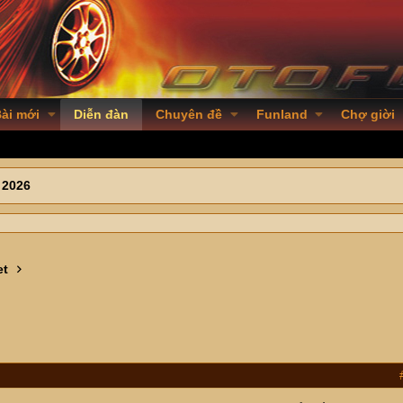
ài mới
Diễn đàn
Chuyên đề
Funland
Chợ giời
 2026
et