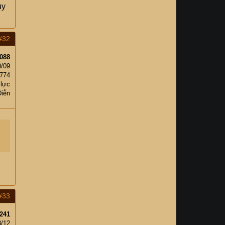
uy
#32
088
0/09
,774
 lực
Diễn
#33
241
8/12