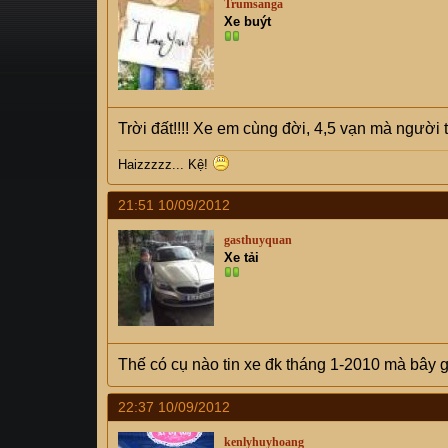
Trumsanga
s
i
Xe buýt
t
a
r
t
e
Trời đất!!!! Xe em cùng đời, 4,5 vạn mà người t
r
Haizzzzz... Kệ!
21:51 10/09/2012
gasthuyquan
Xe tải
Thế có cụ nào tin xe đk tháng 1-2010 mà bây
22:37 10/09/2012
kenlyhuyhoang