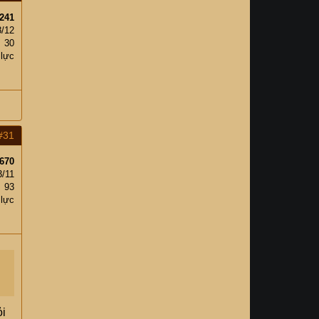
241
8/12
30
 lực
#31
670
3/11
93
 lực
ỏi