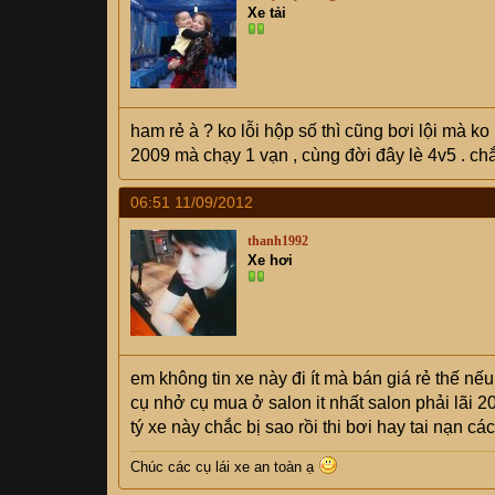
Xe tải
ham rẻ à ? ko lỗi hộp số thì cũng bơi lội mà ko
2009 mà chạy 1 vạn , cùng đời đây lè 4v5 . ch
06:51 11/09/2012
thanh1992
Xe hơi
em không tin xe này đi ít mà bán giá rẻ thế n
cụ nhở cụ mua ở salon it nhất salon phải lãi 
tý xe này chắc bị sao rồi thi bơi hay tai nạn cá
Chúc các cụ lái xe an toàn ạ