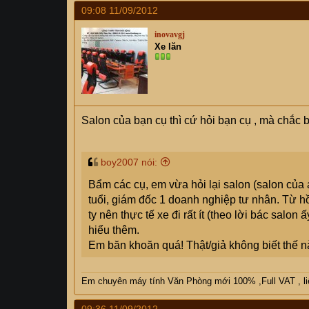
09:08 11/09/2012
inovavgj
Xe lăn
Salon của bạn cụ thì cứ hỏi bạn cụ , mà chắc 
boy2007 nói:
Bẩm các cụ, em vừa hỏi lại salon (salon của 
tuổi, giám đốc 1 doanh nghiệp tư nhân. Từ hồ
ty nên thực tế xe đi rất ít (theo lời bác salo
hiểu thêm.
Em băn khoăn quá! Thật/giả không biết thế nà
Em chuyên máy tính Văn Phòng mới 100% ,Full VAT , liên