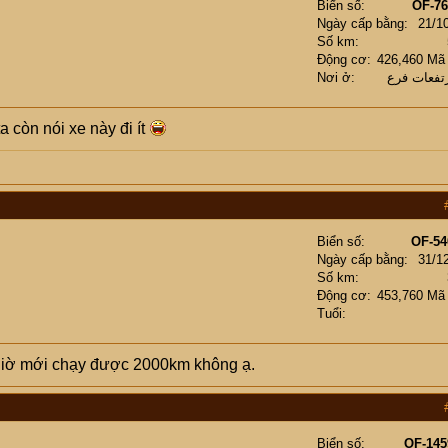
Biển số
OF-76
Ngày cấp bằng
21/1
Số km
Động cơ
426,460 Mã
Nơi ở
تفعات فرع
a còn nói xe này đi ít
Biển số
OF-54
Ngày cấp bằng
31/1
Số km
Động cơ
453,760 Mã
Tuổi
 giờ mới chạy được 2000km không ạ.
Biển số
OF-145