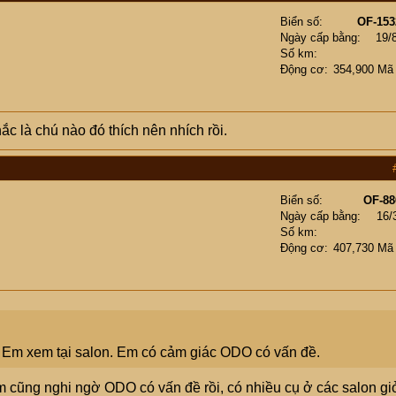
Biển số
OF-153
Ngày cấp bằng
19/
Số km
Động cơ
354,900 Mã
c là chú nào đó thích nên nhích rồi.
Biển số
OF-88
Ngày cấp bằng
16/
Số km
Động cơ
407,730 Mã
. Em xem tại salon. Em có cảm giác ODO có vấn đề.
 cũng nghi ngờ ODO có vấn đề rồi, có nhiều cụ ở các salon gi