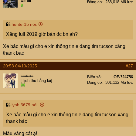
Xe tải
Động cơ
238,018 Mã lực
hunter1b nói:
Xăng full 2019 giờ bán đc bn ạh?
Xe bác màu gì cho e xin thông tin,e đang tìm tucson xăng
thank bác
20:53 04/10/2025
#27
hunter1b
Biển số
OF-324756
[Tịch thu bằng lái]
Động cơ
301,132 Mã lực
lynh 3679 nói:
Xe bác màu gì cho e xin thông tin,e đang tìm tucson xăng
thank bác
Màu vàng cát ạ!