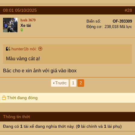
08:01 05/10/2025
#28
lynh 3679
Biển số
OF-393309
Xe tải
Động cơ
238,018 Mã lực
hunter1b nói:
Màu vàng cát ạ!
Bác cho e xin ảnh với giá vào ibox
Trước
1
2
Thớt đang đóng
Thông tin thớt
Đang có
1
tài xế đang nghía thớt này. (
0
lái chính và
1
lái phụ)