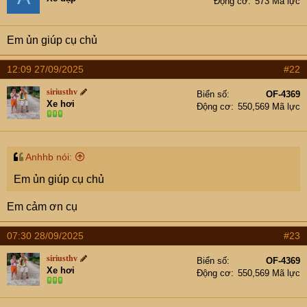
Động cơ
573 Mã lực
Em ủn giúp cụ chủ
12:09 27/09/2025
#22
siriusthv
Biển số
OF-4369
Xe hơi
Động cơ
550,569 Mã lực
Anhhb nói:
Em ủn giúp cụ chủ
Em cảm ơn cụ
07:30 28/09/2025
#23
siriusthv
Biển số
OF-4369
Xe hơi
Động cơ
550,569 Mã lực