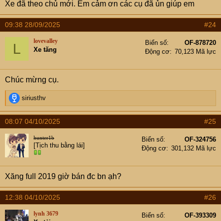
Xe đã theo chủ mới. Em cảm ơn các cụ đã ủn giúp em
09:38 28/09/2025
#24
lovevalley
Biển số
OF-878720
L
Xe tăng
Động cơ
70,123 Mã lực
Chúc mừng cụ.
R
siriusthv
e
a
08:07 04/10/2025
#25
c
t
hunter1b
Biển số
OF-324756
i
[Tịch thu bằng lái]
Động cơ
301,132 Mã lực
o
n
s
Xăng full 2019 giờ bán đc bn ạh?
:
12:38 04/10/2025
#26
lynh 3679
Biển số
OF-393309