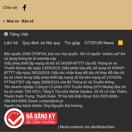
Facebook
Chia sẻ:
Mua xe - Bán xế
Tiếng Việt
Liên hệ
Quy định và Nội quy
Trợ giúp
OTOFUN News
R
S
S
Bản quyền 2006 OTOFUN, bảo lưu mọi quyền. Ghi rõ nguồn "otofun.net" khi
sử dụng thông tin từ website này.
Giấy phép thiết lập mạng xã hội số 245/GP-BTTTT của Bộ Thông tin và
Truyền thông cấp ngày 13/05/2016; Giấy phép sửa đổi, bổ sung số 459/GP-
BTTTT cấp ngày 28/10/2019; Giấy xác nhận thay đổi địa chỉ thay đổi địa chỉ
trụ sở chính trong Giấy phép thiết lập mạng xã hội trên mạng số 137/GXN-
PTTH&TTĐT cấp ngày 28/06/2024 của Bộ Thông tin và Truyền thông.
Tên doanh nghiệp: Công ty Cổ phần OTV Truyền thông (OTV Media) Địa chỉ
trụ sở chính: T05-VP21, Tầng 5 Tòa nhà Stellar Garden, Số 35 Lê Văn Thiêm,
Thanh Xuân Trung, Thanh Xuân, TP Hà Nội Điện thoại: 024.3555.8066 -
096.494.6066; Email: contact@otv.vn
Người chịu trách nhiệm: Ông Nguyễn Đại Hoàng.
|
Media embeds via s9e/MediaSites