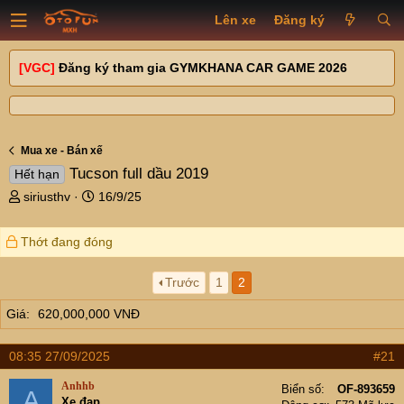
Lên xe
Đăng ký
[VGC]
Đăng ký tham gia GYMKHANA CAR GAME 2026
Mua xe - Bán xế
Tucson full dầu 2019
Hết hạn
T
N
siriusthv
16/9/25
h
g
r
à
Thớt đang đóng
e
y
a
g
d
ử
Trước
1
2
s
i
Giá
620,000,000 VNĐ
t
a
r
08:35 27/09/2025
#21
t
e
Anhhb
Biển số
OF-893659
A
r
Xe đạp