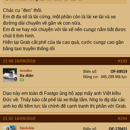
Chác cụ "đen" thôi.
Em đi đa số là tài cứng, một phần còn là lái xe tải và xe
đường dài chuyển về gần vk con nữa.
Em đi xe hay nói chuyện với tài xế nên cungz nắm bắt được
chút ít tình hình.
Hiện tại Grab cắt phế của tài cao quá, cước cungz cao gần
bằng taxi truyền thống rồi
21:48 16/09/2018
#193
metalins
Biển số
OF-69519
Xe điện
Động cơ
445,299 Mã lực
Dạo này em toàn đi Fastgo ủng hộ app mấy anh Việt kiều
Đức về. Thấy bảo cắt phế lái xe thấp lắm. Nhg lo đg dài các
anh ko đủ tiềm lực tài chính để cạnh tranh thị phần với Grab.
21:52 16/09/2018
#194
blackskin
Biển số
OF-170411