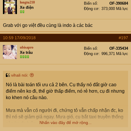
longtu210
Biển số
OF-390684
Xe điện
Động cơ
373,000 Mã lực
Grab với go việt đều cùng là indo à các bác
10:59 17/09/2018
#197
ubisapro
Biển số
OF-335434
Xe trâu
Động cơ
996,371 Mã lực
vihali nói:
Nó là bài toán tối ưu cả 2 bên. Cụ thấy nó đắt giờ cao
điểm nên ko đi, thế giờ thấp điểm, nó rẻ hơn, cụ đi nhưng
ko khen nó câu nào.
Mưa mà vẫn có người đi, chứng tỏ vẫn chấp nhận đc, ko
thì nó sẽ giảm giá ngay. Mưa gió, cụ bắt taxi truyền thống
Nhấn vào đây để mở rộng...
còn ko đc luôn.