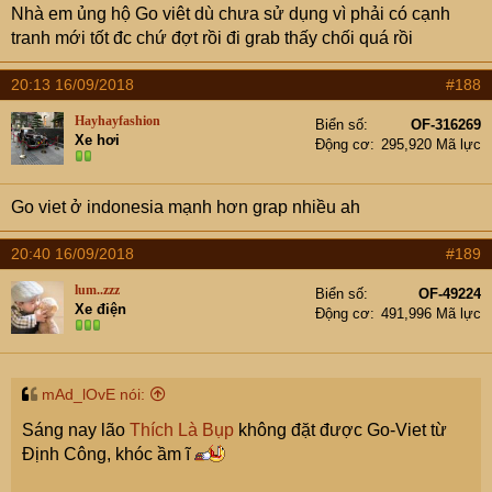
Nhà em ủng hộ Go viêt dù chưa sử dụng vì phải có cạnh
tranh mới tốt đc chứ đợt rồi đi grab thấy chối quá rồi
20:13 16/09/2018
#188
Hayhayfashion
Biển số
OF-316269
Xe hơi
Động cơ
295,920 Mã lực
Go viet ở indonesia mạnh hơn grap nhiều ah
20:40 16/09/2018
#189
lum..zzz
Biển số
OF-49224
Xe điện
Động cơ
491,996 Mã lực
mAd_lOvE nói:
Sáng nay lão
Thích Là Bụp
không đặt được Go-Viet từ
Định Công, khóc ầm ĩ