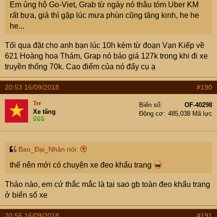
Em ủng hộ Go-Viet, Grab từ ngày nó thâu tóm Uber KM
rất bựa, giá thì gặp lúc mưa phùn cũng tăng kinh, he he
he...
Tối qua đặt cho anh bạn lúc 10h kém từ đoạn Vạn Kiếp về
621 Hoàng hoa Thám, Grap nó báo giá 127k trong khi đi xe
truyền thống 70k. Cao điểm của nó đấy cụ ạ
20:53 16/09/2018
#190
Ter
Biển số
OF-40298
Xe tăng
Động cơ
485,038 Mã lực
Bao_Đại_Nhân nói:
thế nên mới có chuyện xe đeo khẩu trang
Thảo nào, em cứ thắc mắc là tại sao gb toàn đeo khẩu trang
ở biển số xe
20:56 16/09/2018
#191