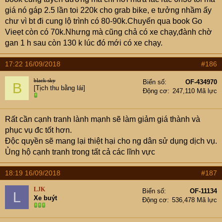
giá nó gáp 2.5 lần toi 220k cho grab bike, e tưởng nhầm ấy
chư vì bt đi cung lộ trình có 80-90k.Chuyển qua book Go
Vieẹt còn có 70k.Nhưng mà cũng chả có xe chạy,đành chờ
gan 1 h sau còn 130 k lúc đó mới có xe chạy.
17:22 16/09/2018
#186
black sky
Biển số
OF-434970
B
[Tịch thu bằng lái]
Động cơ
247,110 Mã lực
Rất cần cạnh tranh lành mạnh sẽ làm giảm giá thành và
phục vụ đc tốt hơn.
Độc quyền sẽ mang lại thiệt hại cho ng dân sử dụng dịch vụ.
Ủng hộ cạnh tranh trong tất cả các lĩnh vực
18:19 16/09/2018
#187
LJK
Biển số
OF-11134
L
Xe buýt
Động cơ
536,478 Mã lực