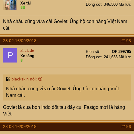
Xe tải
Động cơ
346,500 Mã lực
Nhà cháu cũng vừa cài Goviet. Ủng hộ con hàng Việt Nam
cái.
23:02 16/09/2018
#195
Phuluclo
Biển số
OF-399795
P
Xe tăng
Động cơ
241,633 Mã lực
blackskin nói:
Nhà cháu cũng vừa cài Goviet. Ủng hộ con hàng Việt
Nam cái.
Goviet là của bọn Indo đốt tàu đấy cụ. Fastgo mới là hàng
Việt.
23:08 16/09/2018
#196