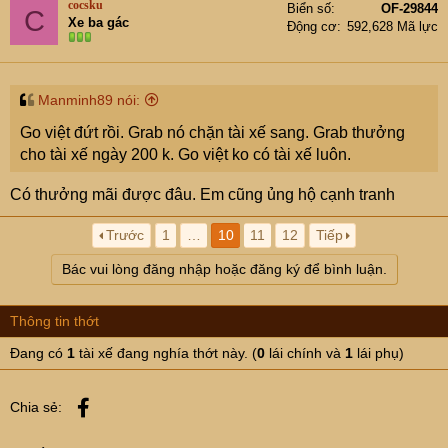
cocsku
Biển số
OF-29844
C
Xe ba gác
Động cơ
592,628 Mã lực
Manminh89 nói:
Go việt đứt rồi. Grab nó chặn tài xế sang. Grab thưởng
cho tài xế ngày 200 k. Go việt ko có tài xế luôn.
Có thưởng mãi được đâu. Em cũng ủng hộ cạnh tranh
Trước
1
…
10
11
12
Tiếp
Bác vui lòng đăng nhập hoặc đăng ký để bình luận.
Thông tin thớt
Đang có
1
tài xế đang nghía thớt này. (
0
lái chính và
1
lái phụ)
Facebook
Chia sẻ: