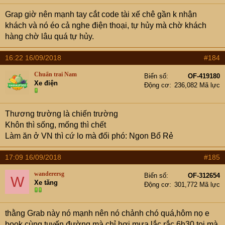
Grap giờ nên mạnh tay cắt code tài xế chê gần k nhận
khách và nó éo cả nghe điện thoại, tự hủy mà chờ khách
hàng chờ lâu quá tự hủy.
16:22 16/09/2018
#184
Chuẩn trai Nam
Biển số
OF-419180
Xe điện
Động cơ
236,082 Mã lực
Thương trường là chiến trường
Khôn thì sống, mống thì chết
Làm ăn ở VN thì cứ lo mà đối phó: Ngon Bổ Rẻ
17:09 16/09/2018
#185
wanderersg
Biển số
OF-312654
W
Xe tăng
Động cơ
301,772 Mã lực
thằng Grab này nó mạnh nên nó chảnh chó quá,hôm nọ e
book cùng tuyến đường mà chỉ hơi mưa lắc rắc 6h30 toi mà