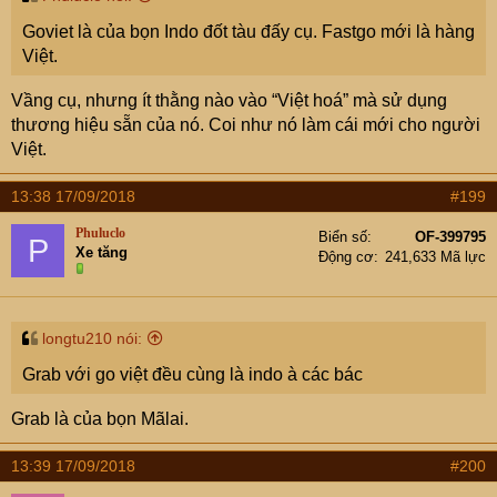
Goviet là của bọn Indo đốt tàu đấy cụ. Fastgo mới là hàng
Việt.
Vầng cụ, nhưng ít thằng nào vào “Việt hoá” mà sử dụng
thương hiệu sẵn của nó. Coi như nó làm cái mới cho người
Việt.
13:38 17/09/2018
#199
Phuluclo
Biển số
OF-399795
P
Xe tăng
Động cơ
241,633 Mã lực
longtu210 nói:
Grab với go việt đều cùng là indo à các bác
Grab là của bọn Mãlai.
13:39 17/09/2018
#200