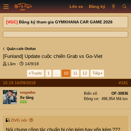
Lên xe
Đăng ký
[VGC]
Đăng ký tham gia GYMKHANA CAR GAME 2026
Quán cafe Otofun
[Funland]
Update cuộc chiến Grab vs Go-Viet
T
N
Lầm
14/9/18
h
g
Trước
1
…
10
11
12
Tiếp
r
à
e
y
15:19 16/09/2018
#181
a
g
d
ử
tungmilan
Biển số
OF-30836
s
i
Xe tăng
Động cơ
496,954 Mã lực
t
a
r
t
DVG nói:
e
Nói chung công tác chuẩn bị còn kém hay vốn kém ???
r