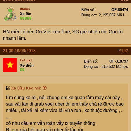
tuanzs
Biển số
OF-60474
Xe lăn
Động cơ
2,195,057 Mã lực
HN mới có nên Go-Việt còn ít xe, SG giờ nhiều rồi. Gọi tới
nhanh lắm.
21:09 16/09/2018
#192
kid_qx2
Biển số
OF-318797
Xe điện
Động cơ
315,502 Mã lực
Xe Đầu Kéo nói:
Em cũng ko rõ , nói chung em ko quan tâm mấy cái này ,
sau vài lần đi grab voei uber thì em thấy chả rẻ được bao
nhiêu , tài xế lái kém vừa lái vừa run , ko thuộc đường , .
.. .
có nhu cầu em vẫn toàn vẫy tx truyền thống .
Đt em xóa hết grab với uber từ lâu rồi