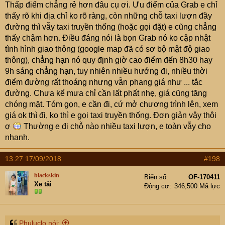
Thấp điểm chẳng rẻ hơn đâu cụ ơi. Ưu điểm của Grab e chỉ
Thằng em trai em đang làm bên Sing, mảng tối ưu hóa
thấy rõ khi địa chỉ ko rõ ràng, còn những chỗ taxi lượn đầy
cho Grab. Nó dùng người Việt mình nên còn biết đc tâm lí
đường thì vẫy taxi truyền thống (hoặc gọi đặt) e cũng chẳng
người mình nữa. Bọn gian ác!
thấy chậm hơn. Điều đáng nói là bọn Grab nó ko cập nhật
tình hình giao thông (google map đã có sơ bộ mật độ giao
thông), chẳng hạn nó quy định giờ cao điểm đến 8h30 hay
9h sáng chẳng hạn, tuy nhiên nhiều hướng đi, nhiều thời
điểm đường rất thoáng nhưng vẫn phang giá như ... tắc
đường. Chưa kể mưa chỉ cần lất phất nhẹ, giá cũng tăng
chóng mặt. Tóm gọn, e cần đi, cứ mở chương trình lên, xem
giá ok thì đi, ko thì e gọi taxi truyền thống. Đơn giản vậy thôi
ợ
Thường e đi chỗ nào nhiều taxi lượn, e toàn vẫy cho
nhanh.
13:27 17/09/2018
#198
blackskin
Biển số
OF-170411
Xe tải
Động cơ
346,500 Mã lực
Phuluclo nói: