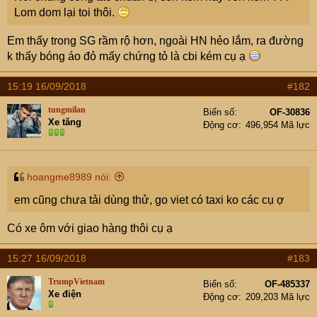
Lom dom lại toi thôi.
Em thấy trong SG rầm rộ hơn, ngoài HN hẻo lắm, ra đường
k thấy bóng áo đỏ mấy chứng tỏ là cbi kém cụ ạ
15:19 16/09/2018
#182
tungmilan
Biển số
OF-30836
Xe tăng
Động cơ
496,954 Mã lực
hoangme8989 nói:
em cũng chưa tải dùng thử, go viet có taxi ko các cụ ợ
Có xe ôm với giao hàng thôi cụ ạ
15:27 16/09/2018
#183
TrumpVietnam
Biển số
OF-485337
Xe điện
Động cơ
209,203 Mã lực