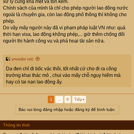
xử lý cũng khá mệt và tốn kém.
Chính sách của mình là chỉ cho phép người lao động nước
ngoài là chuyên gia, còn lao động phổ thông thì không cho
Why Over 40 Nigerians Were Allegedly Detained in
phép.
Vietnam
Do vậy mấy người này đã vi phạm pháp luật VN như: quá
thời hạn visa, lao động không phép,... giờ thêm chống đối
người thi hành công vụ và phá hoại tài sản nữa.
vnvodoi nói:
Da đen chỉ đi bốc vác thôi, tốt nhất cứ cho đi ra công
trường khai thác mỏ , chui vào mấy chỗ nguy hiểm mà
hay có tai nạn lao động ấy.
1
…
8
Tiếp
Bác vui lòng đăng nhập hoặc đăng ký để bình luận.
Thông tin thớt