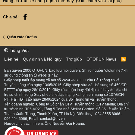
Đang có
1
tài xế đang nghía thớt này. (
0
lái chính và
1
lái phụ)
Facebook
Chia sẻ:
Quán cafe Otofun
Tiếng Việt
Liên hệ
Quy định và Nội quy
Trợ giúp
OTOFUN News
R
S
S
Bản quyền 2006 OTOFUN, bảo lưu mọi quyền. Ghi rõ nguồn "otofun.net" khi
sử dụng thông tin từ website này.
Giấy phép thiết lập mạng xã hội số 245/GP-BTTTT của Bộ Thông tin và
Truyền thông cấp ngày 13/05/2016; Giấy phép sửa đổi, bổ sung số 459/GP-
BTTTT cấp ngày 28/10/2019; Giấy xác nhận thay đổi địa chỉ thay đổi địa chỉ
trụ sở chính trong Giấy phép thiết lập mạng xã hội trên mạng số 137/GXN-
PTTH&TTĐT cấp ngày 28/06/2024 của Bộ Thông tin và Truyền thông.
Tên doanh nghiệp: Công ty Cổ phần OTV Truyền thông (OTV Media) Địa chỉ
trụ sở chính: T05-VP21, Tầng 5 Tòa nhà Stellar Garden, Số 35 Lê Văn Thiêm,
Thanh Xuân Trung, Thanh Xuân, TP Hà Nội Điện thoại: 024.3555.8066 -
096.494.6066; Email: contact@otv.vn
Người chịu trách nhiệm: Ông Nguyễn Đại Hoàng.