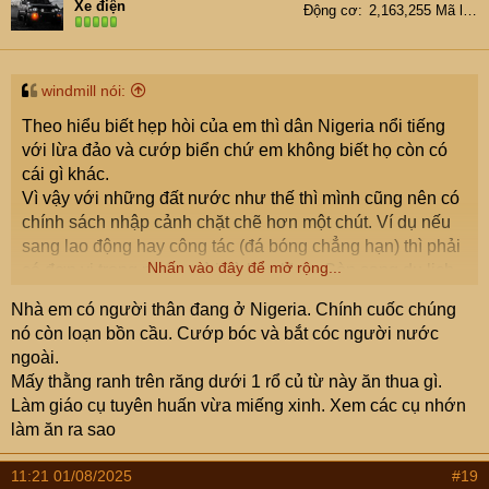
Xe điện
Động cơ
2,163,255 Mã lực
o
n
s
:
windmill nói:
Theo hiểu biết hẹp hòi của em thì dân Nigeria nổi tiếng
với lừa đảo và cướp biển chứ em không biết họ còn có
cái gì khác.
Vì vậy với những đất nước như thế thì mình cũng nên có
chính sách nhập cảnh chặt chẽ hơn một chút. Ví dụ nếu
sang lao động hay công tác (đá bóng chẳng hạn) thì phải
Nhấn vào đây để mở rộng...
có đơn vị trong nước mời và bảo lãnh. Còn sang du lịch
thì phải chứng minh tài chính thì mới cấp visa.
Nhà em có người thân đang ở Nigeria. Chính cuốc chúng
nó còn loạn bồn cầu. Cướp bóc và bắt cóc người nước
Mình dễ dãi với họ quá để họ sang cứ ở lỳ VN tìm việc
ngoài.
làm, cạnh tranh với lao động phổ thông, dạy Tiếng Anh
Mấy thằng ranh trên răng dưới 1 rổ củ từ này ăn thua gì.
vớ vẫn, làm đĩ đực,... rất ảnh hưởng đến an ninh trật tự.
Làm giáo cụ tuyên huấn vừa miếng xinh. Xem các cụ nhớn
Rất nhiều người Châu Phi bị các đại lý du lịch nước họ
làm ăn ra sao
lừa sang VN làm việc chân tay rồi không kiếm được việc
làm sinh ra các bất ổn xã hội.
11:21 01/08/2025
#19