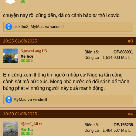
n
s
chuyện này rồi cũng đến, đã có cảnh báo từ thời covid
:
R
nickthu2
,
MyMac
và
windmill
e
a
10:25 01/08/2025
#3
c
t
NguyenLong HN
Biển số
OF-808031
i
Xe hơi
Động cơ
1,514,033 Mã lực
o
n
s
Em cũng xem thông tin người nhập cư Nigeria tấn công
:
cảnh sát mà bức xúc. Mong nhà nước có đối sách để tránh
bùng phát vì những người này quá manh động.
R
MyMac
và
windmill
e
a
10:30 01/08/2025
#4
c
t
đội mũ_ lái xe
Biển số
OF-155238
i
Máy Bay
Động cơ
1,484,507 Mã lực
o