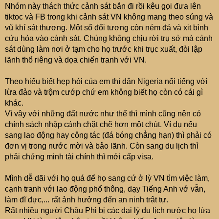
Nhóm này thách thức cảnh sát bắn đi rồi kêu gọi đưa lên
tiktoc và FB trong khi cảnh sát VN không mang theo súng và
vũ khí sát thương. Một số đối tượng còn ném đá và xịt bình
cứu hỏa vào cảnh sát. Chúng không chịu rời trụ sở mà cảnh
sát dùng làm nơi ở tạm cho họ trước khi trục xuất, đòi lập
lãnh thổ riêng và dọa chiến tranh với VN.
Theo hiểu biết hẹp hòi của em thì dân Nigeria nổi tiếng với
lừa đảo và trộm cướp chứ em không biết họ còn có cái gì
khác.
Vì vậy với những đất nước như thế thì mình cũng nên có
chính sách nhập cảnh chặt chẽ hơn một chút. Ví dụ nếu
sang lao động hay công tác (đá bóng chẳng hạn) thì phải có
đơn vị trong nước mời và bảo lãnh. Còn sang du lịch thì
phải chứng minh tài chính thì mới cấp visa.
Mình dễ dãi với họ quá để họ sang cứ ở lỳ VN tìm việc làm,
cạnh tranh với lao động phổ thông, dạy Tiếng Anh vớ vẫn,
làm đĩ đực,... rất ảnh hưởng đến an ninh trật tự.
Rất nhiều người Châu Phi bị các đại lý du lịch nước họ lừa