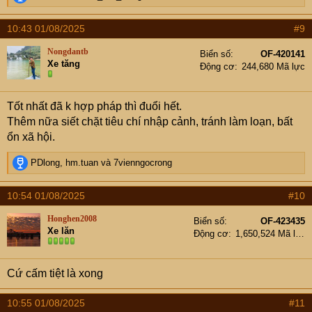
e
a
10:43 01/08/2025
#9
c
t
Nongdantb
Biển số
OF-420141
i
Xe tăng
Động cơ
244,680 Mã lực
o
n
s
Tốt nhất đã k hợp pháp thì đuổi hết.
:
Thêm nữa siết chặt tiêu chí nhập cảnh, tránh làm loạn, bất
ổn xã hội.
R
PDlong
,
hm.tuan
và
7vienngocrong
e
a
10:54 01/08/2025
#10
c
t
Honghen2008
Biển số
OF-423435
i
Xe lăn
Động cơ
1,650,524 Mã lực
o
n
s
Cứ cấm tiệt là xong
:
10:55 01/08/2025
#11