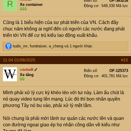
Biển số
OF-365216
R
i
Xe container
Động cơ
548,330 Mã lực
o
n
s
Cũng là 1 biểu hiện của sự phát triển của VN. Cách đây
:
chục năm không ai nghĩ đến có người các nước đang phát
triển tới VN để cư trú kiểu lao động xuất khẩu.
R
tudis_mr
,
fundraiser
,
a_cheng
và 1 người khác
e
a
11:04 01/08/2025
#15
c
t
windmill
Biển số
OF-125373
i
Xe tăng
Động cơ
401,781 Mã lực
o
n
s
Mình phải xử lý cực kỳ khéo léo với tụi này. Làm ẩu chút là
:
nó quay video tung lên mạng. Lúc đó thì bọn nhân quyền
phương Tây nó bu vào, phải xử lý mệt lắm.
Nói chung là phải mời lãnh sự quán các nước lên và quan
con đường ngoại giao ép họ nhận công dân về kiểu như