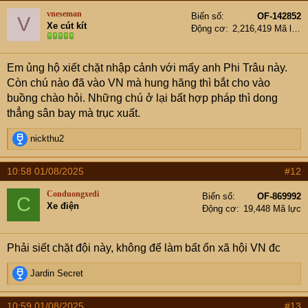
vneseman
Biển số
OF-142852
V
Xe cút kít
Động cơ
2,216,419 Mã lực
Em ủng hộ xiết chặt nhập cảnh với mấy anh Phi Trâu này.
Còn chú nào đã vào VN mà hung hăng thì bắt cho vào
buồng chào hỏi. Những chú ở lại bất hợp pháp thì dong
thẳng sân bay mà trục xuất.
R
nickthu2
e
a
10:58 01/08/2025
#12
c
t
Conduongxedi
Biển số
OF-869992
C
i
Xe điện
Động cơ
19,448 Mã lực
o
n
s
Phải siết chặt đội này, không để làm bất ổn xã hội VN đc
:
R
Jardin Secret
e
a
10:59 01/08/2025
#13