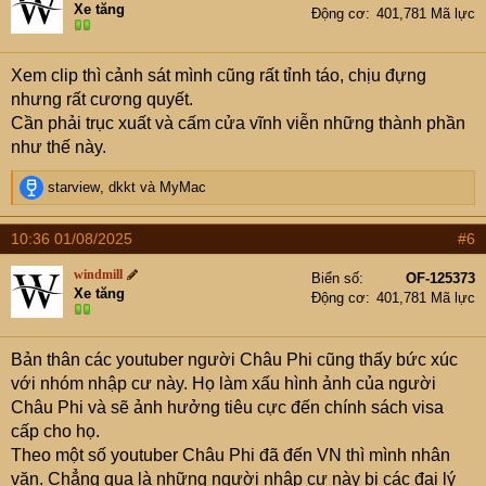
Xe tăng
chính sách visa với mình như thế nào thì mình làm theo
Động cơ
401,781 Mã lực
o
để đỡ phải xử lý các phiền phức do dân nhập cư gây ra.
n
s
Xem clip thì cảnh sát mình cũng rất tỉnh táo, chịu đựng
:
nhưng rất cương quyết.
Cần phải trục xuất và cấm cửa vĩnh viễn những thành phần
như thế này.
R
starview
,
dkkt
và
MyMac
e
a
10:36 01/08/2025
#6
c
t
Vietnam police VS Nigerians
windmill
Biển số
OF-125373
i
Xe tăng
Động cơ
401,781 Mã lực
o
n
s
Bản thân các youtuber người Châu Phi cũng thấy bức xúc
:
với nhóm nhập cư này. Họ làm xấu hình ảnh của người
Châu Phi và sẽ ảnh hưởng tiêu cực đến chính sách visa
cấp cho họ.
Theo một số youtuber Châu Phi đã đến VN thì mình nhân
văn. Chẳng qua là những người nhập cư này bị các đại lý