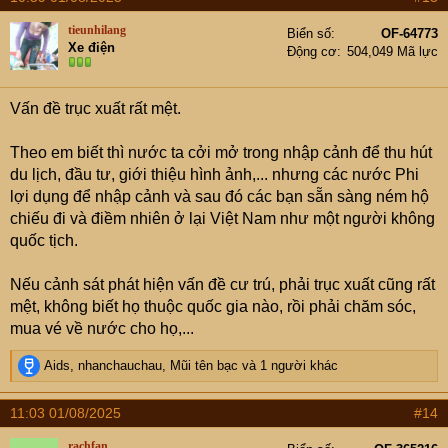
c
t
tieunhilang
Biển số
OF-64773
i
Xe điện
Động cơ
504,049 Mã lực
o
n
s
Vấn đề trục xuất rất mệt.
:
Theo em biết thì nước ta cởi mở trong nhập cảnh để thu hút
du lịch, đầu tư, giới thiệu hình ảnh,... nhưng các nước Phi
lợi dụng để nhập cảnh và sau đó các bạn sẵn sàng ném hộ
chiếu đi và điềm nhiên ở lại Việt Nam như một người không
quốc tịch.
Nếu cảnh sát phát hiện vấn đề cư trú, phải trục xuất cũng rất
mệt, không biết họ thuộc quốc gia nào, rồi phải chăm sóc,
mua vé về nước cho họ,...
R
Aids
,
nhanchauchau
,
Mũi tên bạc
và 1 người khác
e
a
11:03 01/08/2025
#14
c
t
rachfan