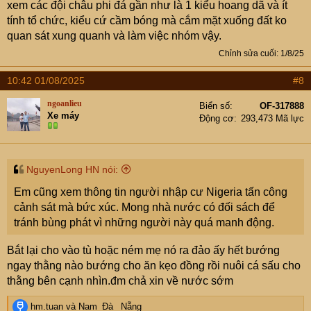
xem các đội châu phi đá gần như là 1 kiểu hoang dã và ít
tính tổ chức, kiểu cứ cầm bóng mà cắm mặt xuống đất ko
quan sát xung quanh và làm việc nhóm vậy.
Chỉnh sửa cuối:
1/8/25
10:42 01/08/2025
#8
ngoanlieu
Biển số
OF-317888
Xe máy
Động cơ
293,473 Mã lực
NguyenLong HN nói:
Em cũng xem thông tin người nhập cư Nigeria tấn công
cảnh sát mà bức xúc. Mong nhà nước có đối sách để
tránh bùng phát vì những người này quá manh động.
Bắt lại cho vào tù hoặc ném mẹ nó ra đảo ấy hết bướng
ngay thằng nào bướng cho ăn kẹo đồng rồi nuôi cá sấu cho
thằng bên cạnh nhìn.đm chả xin về nước sớm
R
hm.tuan
và
Nam_Đà _Nẵng