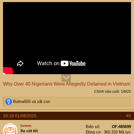
Why Over 40 Nigerians Were Allegedly Detained in Vietnam
Chỉnh sửa cuối:
1/8/25
R
Bulma555
và
sắt con
e
a
10:18 01/08/2025
#2
c
t
formen
Biển số
OF-485699
i
Xe cút kít
Động cơ
360,333 Mã lực
o