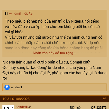
n
s
:
windmill nói:
Theo hiểu biết hẹp hòi của em thì dân Nigeria nổi tiếng
với lừa đảo và cướp biển chứ em không biết họ còn có
cái gì khác.
Vì vậy với những đất nước như thế thì mình cũng nên có
chính sách nhập cảnh chặt chẽ hơn một chút. Ví dụ nếu
sang lao động hay công tác (đá bóng chẳng hạn) thì phải
Nhấn vào đây để mở rộng...
có đơn vị trong nước mời và bảo lãnh. Còn sang du lịch
thì phải chứng minh tài chính thì mới cấp visa.
Nigeria liên quan gì cướp biển đâu cụ, Somali chứ
Đội này sang ta 'lao động' tự do nhiều, chủ yếu phía Nam
Mình dễ dãi với họ quá để họ sang cứ ở lỳ VN tìm việc
Đợt này chuẩn bị cho đại lễ, phải gom các bạn ấy lại là đúng
làm, cạnh tranh với lao động phổ thông, dạy Tiếng Anh
rồi
vớ vẫn, làm đĩ đực,... rất ảnh hưởng đến an ninh trật tự.
Rất nhiều người Châu Phi bị các đại lý du lịch nước họ
R
windmill
lừa sang VN làm việc chân tay rồi không kiếm được việc
e
a
làm sinh ra các bất ổn xã hội.
10:31 01/08/2025
#5
c
t
Mình cứ xem các nước phương Tây, Nhật, Hàn nó có
windmill
Biển số
OF-125373
i