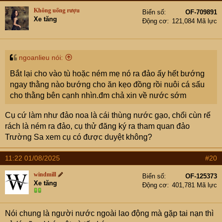
Mình cứ xem các nước phương Tây, Nhật, Hàn nó có
Không uống rượu
Biển số
OF-709891
Xe tăng
chính sách visa với mình như thế nào thì mình làm theo
Động cơ
121,084 Mã lực
để đỡ phải xử lý các phiền phức do dân nhập cư gây ra.
ngoanlieu nói:
Bắt lại cho vào tù hoặc ném mẹ nó ra đảo ấy hết bướng
ngay thằng nào bướng cho ăn kẹo đồng rồi nuôi cá sấu
cho thằng bên cạnh nhìn.đm chả xin về nước sớm
Cụ cứ làm như đảo noa là cái thùng nước gạo, chổi cùn rế
rách là ném ra đảo, cụ thử đăng ký ra tham quan đảo
Trường Sa xem cụ có được duyệt không?
Vietnam police VS Nigerians
11:22 01/08/2025
#20
windmill
Biển số
OF-125373
Xe tăng
Động cơ
401,781 Mã lực
Nói chung là người nước ngoài lao động mà gặp tai nạn thì