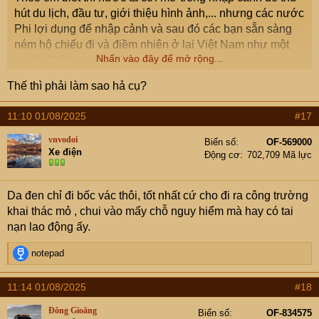
hút du lịch, đầu tư, giới thiệu hình ảnh,... nhưng các nước
Phi lợi dụng để nhập cảnh và sau đó các bạn sẵn sàng
ném hộ chiếu đi và điềm nhiên ở lại Việt Nam như một
Nhấn vào đây để mở rộng...
người không quốc tịch.
Thế thì phải làm sao hả cụ?
Nếu cảnh sát phát hiện vấn đề cư trú, phải trục xuất cũng
rất mệt, không biết họ thuộc quốc gia nào, rồi phải chăm
11:10 01/08/2025
#17
sóc, mua vé về nước cho họ,...
vnvodoi
Biển số
OF-569000
Xe điện
Động cơ
702,709 Mã lực
Da đen chỉ đi bốc vác thôi, tốt nhất cứ cho đi ra công trường
khai thác mỏ , chui vào mấy chỗ nguy hiểm mà hay có tai
nạn lao động ấy.
R
notepad
e
a
11:14 01/08/2025
#18
c
t
Đông Gioăng
Biển số
OF-834575
i