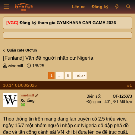
Lên xe
Đăng ký
[VGC]
Đăng ký tham gia GYMKHANA CAR GAME 2026
Quán cafe Otofun
[Funland]
Vấn đề người nhập cư Nigeria
T
N
windmill
1/8/25
h
g
1
…
8
Tiếp
r
à
e
y
10:14 01/08/2025
#1
a
g
d
ử
windmill
Biển số
OF-125373
s
i
Xe tăng
Động cơ
401,781 Mã lực
t
a
r
Theo thông tin trên mạng đang lan truyền có 2,5 triệu view,
t
ngày 15/7 một nhóm người nhập cư Nigeria đã đập phá đồ
e
đạc và tấn công cảnh sát VN khi bị đưa lên xe để trục xuất.
r