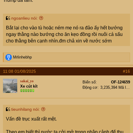
Trump đã làm.
ngoanlieu nói:
Bắt lại cho vào tù hoặc ném mẹ nó ra đảo ấy hết bướng
ngay thằng nào bướng cho ăn kẹo đồng rồi nuôi cá sấu
cho thằng bên cạnh nhìn.đm chả xin về nước sớm
R
Mrlinhebhp
e
a
11:08 01/08/2025
#16
c
t
sakai_yo
Biển số
OF-124659
i
Xe cút kít
Động cơ
3,235,394 Mã lực
o
n
s
:
tieunhilang nói:
Vấn đề trục xuất rất mệt.
Theo em biết thì nước ta cởi mở trong nhập cảnh để thu