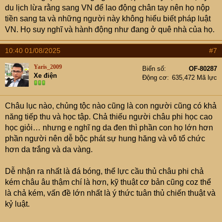
du lịch lừa rằng sang VN để lao động chân tay nên họ nộp
Why Over 40 Nigerians Were Allegedly Detained in
tiền sang ta và những người này không hiểu biết pháp luật
Vietnam
VN. Họ suy nghĩ và hành động như đang ở quê nhà của họ.
10:40 01/08/2025
#7
Yaris_2009
Biển số
OF-80287
Xe điện
Động cơ
635,472 Mã lực
Châu lục nào, chủng tộc nào cũng là con người cũng có khả
năng tiếp thu và học tập. Chả thiếu người châu phi học cao
học giỏi… nhưng e nghĩ ng da đen thì phần con họ lớn hơn
phần người nên dễ bộc phát sự hung hăng và vô tổ chức
hơn da trắng và da vàng.
Dễ nhận ra nhất là đá bóng, thể lực cầu thủ châu phi chả
kém châu âu thậm chí là hơn, kỹ thuật cơ bản cũng coz thể
là chả kém, vấn đề lớn nhất là ý thức tuân thủ chiến thuật và
kỷ luật.