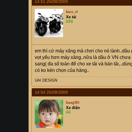
14:51 25/08/2009
huce_vl
Xe tải
em thì cứ máy xăng mà chơi cho nó lành..dầu 
vọt yếu hơn máy xăng..nữa là dầu ở VN chưa
sang( đa số toàn để cho xe tải và bán tải,..dùn
có ko kén chọn của hàng..
UAI DESIGN
14:54 25/08/2009
hung303
Xe điện