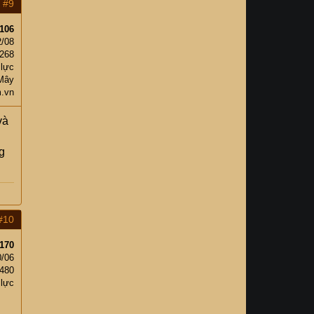
#9
106
2/08
268
 lực
Mây
m.vn
và
g
#10
170
0/06
,480
 lực