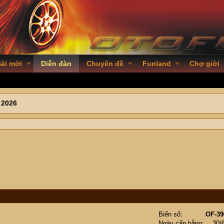
ài mới
Diễn đàn
Chuyên đề
Funland
Chợ giời
 2026
Biển số
OF-39
Ngày cấp bằng
30/