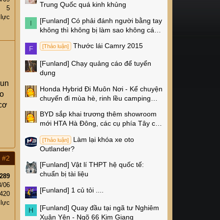
Trung Quốc quá kinh khủng
5
 lực
[Funland]
Có phải đánh người bằng tay
I
không thì không bị làm sao không các
cụ?
Thước lái Camry 2015
[Thảo luận]
F
[Funland]
Chạy quảng cáo để tuyển
dụng
hun
Honda Hybrid Đi Muôn Nơi - Kể chuyện
ảo
chuyến đi mùa hè, rinh lều camping
cơ
Naturehike 4 triệu về nhà!
BYD sắp khai trương thêm showroom
mới HTA Hà Đông, các cụ phía Tây có
thêm chỗ xem xe rồi!
Làm lại khóa xe oto
[Thảo luận]
Outlander?
#2
[Funland]
Vật lí THPT hệ quốc tế:
chuẩn bị tài liệu
289
8/06
[Funland]
1 củ tỏi ....
420
 lực
[Funland]
Quay đầu tại ngã tư Nghiêm
H
Xuân Yên - Ngõ 66 Kim Giang