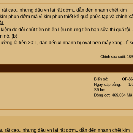
 rất cao.. nhưng dầu vn lại rất dởm.. dẫn đến nhanh chết kim
ì kim phun dởm mà vì kim phun thiết kế quá phức tạp và chính xá
t.
 kiệm đc đôi chút tiền nhiên liệu nhưng tiền bạn sửa thì quá tội..
 nó..(b)
hường là trên 20:1, dẫn đến xl nhanh bị oval hơn máy xăng.. tỉ s
Chỉnh sửa cuối:
18/
Biển số
OF-36
Ngày cấp bằng
1/
Số km
Động cơ
469,034 Mã
u rất cao.. nhưng dầu vn lại rất dởm.. dẫn đến nhanh chết kim