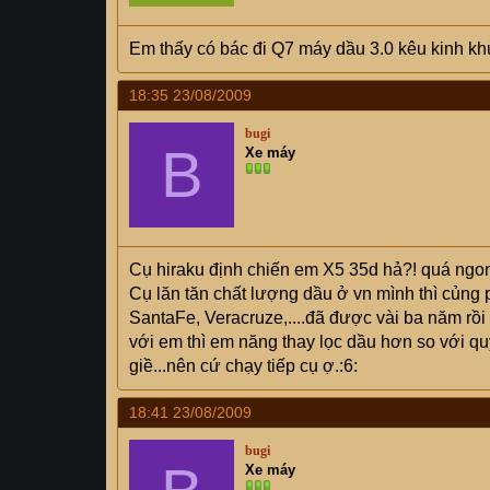
Em thấy có bác đi Q7 máy dầu 3.0 kêu kinh khủn
18:35 23/08/2009
bugi
B
Xe máy
Cụ hiraku định chiến em X5 35d hả?! quá ngon
Cụ lăn tăn chất lượng dầu ở vn mình thì củng 
SantaFe, Veracruze,....đã được vài ba năm rồi 
với em thì em năng thay lọc dầu hơn so với qu
giề...nên cứ chạy tiếp cụ ợ.:6:
18:41 23/08/2009
bugi
Xe máy