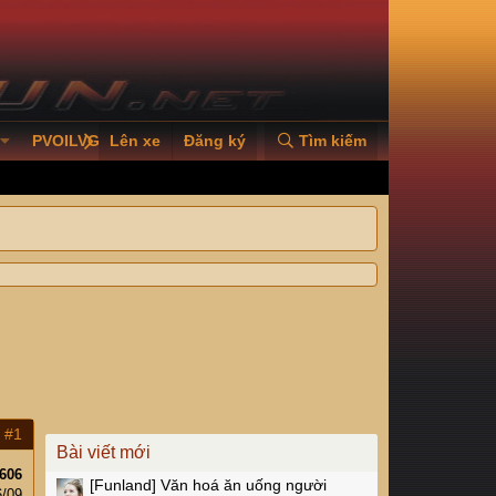
PVOILVGC2026
Lên xe
Đăng ký
Tìm kiếm
#1
Bài viết mới
606
[Funland]
Văn hoá ăn uống người
6/09