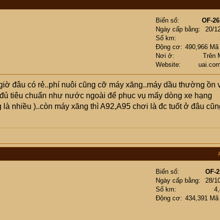
Biển số
OF-26
Ngày cấp bằng
20/1
Số km
Động cơ
490,966 Mã
Nơi ở
Trên 
Website
uai.co
giờ đâu có rẻ..phí nuôi cũng cỡ máy xăng..máy dầu thường ồn 
 đủ tiêu chuẩn như nước ngoài để phục vụ mấy dòng xe hạng
g là nhiều )..còn máy xăng thì A92,A95 chơi là đc tuốt ở đâu cũn
Biển số
OF-2
Ngày cấp bằng
28/1
Số km
4
Động cơ
434,391 Mã