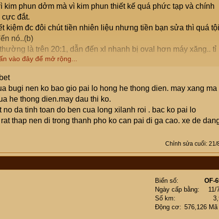
 vì kim phun dởm mà vì kim phun thiết kế quá phức tạp và chính
 cực đắt.
ết kiệm đc đôi chút tiền nhiên liệu nhưng tiền bạn sửa thì quá tội
ến nó..(b)
 thường là trên 20:1, dẫn đến xl nhanh bị oval hơn máy xăng.. tỉ
ấn vào đây để mở rộng...
bet
a bugi nen ko bao gio pai lo hong he thong dien. may xang ma
a he thong dien.may dau thi ko.
no da tinh toan do ben cua long xilanh roi . bac ko pai lo
at thap nen di trong thanh pho ko can pai di ga cao. xe de dan
Chỉnh sửa cuối:
21/
Biển số
OF-6
Ngày cấp bằng
11/
Số km
3
Động cơ
576,126 Mã