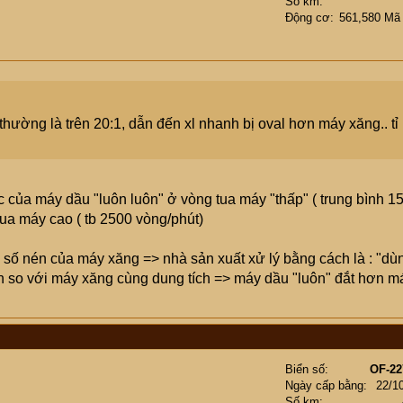
Số km
Động cơ
561,580 Mã
 thường là trên 20:1, dẫn đến xl nhanh bị oval hơn máy xăng.. tỉ
của máy dầu "luôn luôn" ở vòng tua máy "thấp" ( trung bình 1
tua máy cao ( tb 2500 vòng/phút)
ỉ số nén của máy xăng => nhà sản xuất xử lý bằng cách là : "dù
n so với máy xăng cùng dung tích => máy dầu "luôn" đắt hơn m
Biển số
OF-22
Ngày cấp bằng
22/1
Số km