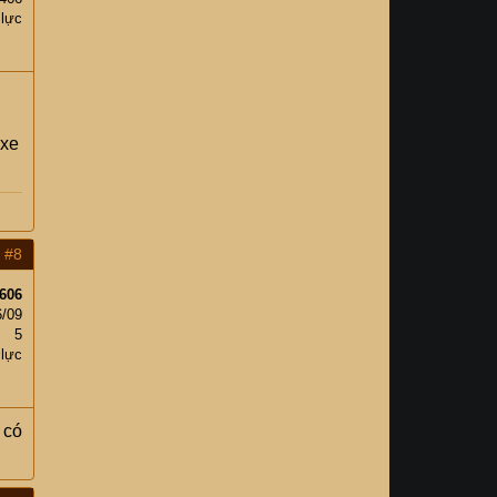
 lực
 xe
#8
606
6/09
5
 lực
 có