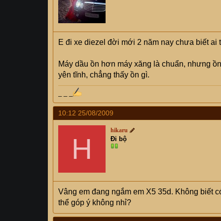
E đi xe diezel đời mới 2 năm nay chưa biết ai 
Máy dầu ồn hơn máy xăng là chuẩn, nhưng ồn c
yên tĩnh, chẳng thấy ồn gì.
_ _ _
10:12 25/08/2009
hikaru
H
Đi bộ
Vâng em đang ngắm em X5 35d. Không biết c
thể góp ý không nhỉ?