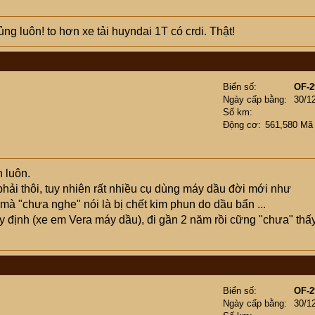
g luôn! to hơn xe tải huyndai 1T có crdi. Thật!
Biển số
OF-2
Ngày cấp bằng
30/1
Số km
Động cơ
561,580 Mã
 luôn.
phải thôi, tuy nhiên rất nhiều cụ dùng máy dầu đời mới như
mà "chưa nghe" nói là bị chết kim phun do dầu bẩn ...
y định (xe em Vera máy dầu), đi gần 2 năm rồi cững "chưa" thấ
Biển số
OF-2
Ngày cấp bằng
30/1