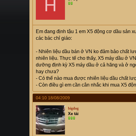
H
s
i
t
a
r
t
Em đang định tậu 1 em X5 động cơ dầu sản xu
e
các bác chỉ giáo:
r
- Nhiên liệu dầu bán ở VN ko đảm bảo chất lư
nhiên liệu. Thực tế cho thấy, X5 máy dầu ở VN
dưỡng định kỳ X5 máy dầu ở cả hãng và ở ng
hay chưa?
- Có thể nào mua được nhiên liệu dầu chất l
- Còn điều gì em cần cân nhắc khi mua X5 độ
04:10 18/08/2009
bigdog
Xe tải