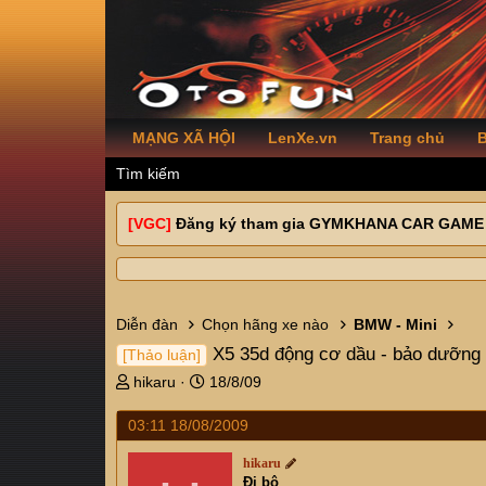
MẠNG XÃ HỘI
LenXe.vn
Trang chủ
B
Tìm kiếm
[VGC]
Đăng ký tham gia GYMKHANA CAR GAME
Diễn đàn
Chọn hãng xe nào
BMW - Mini
X5 35d động cơ dầu - bảo dưỡng
[Thảo luận]
T
N
hikaru
18/8/09
h
g
r
à
03:11 18/08/2009
e
y
a
g
hikaru
Đi bộ
d
ử