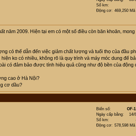
Số km
Động cơ
469,250 Mã
ất năm 2009. Hiện tại em có một số điều còn băn khoăn, mong
ợng có thể dẫn đến việc giảm chất lượng và tuổi thọ của đầu p
 hiện ko có nhiều, không rõ là quy trình và máy móc dung để b
oài có đảm bảo được tính hiệu quả cũng như độ bền của động 
ượng cao ở Hà Nội?
ng cơ dầu?
Biển số
OF-1
Ngày cấp bằng
14/
Số km
Động cơ
578,598 Mã