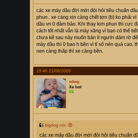
các xe máy dầu đời mới đòi hỏi tiêu chuẩn dầu
phun.. xe càng xịn càng chết tợn (b) ko phải v
dầu vn 0 đảm bảo. Khi thay kim phun thì cực đắ
cách tốt nhất vẫn là máy xăng vì bạn có thể tiết
chưa kể sau này muốn bán ít người dám rờ đến
máy dầu thì 0 bao h bền vì tỉ số nén quá cao, t
nen càng thấp thì xe càng bền.
19:46 21/08/2009
tulong
Xe hơi
bigdog nói:
các xe máy dầu đời mới đòi hỏi tiêu chuẩn dầ