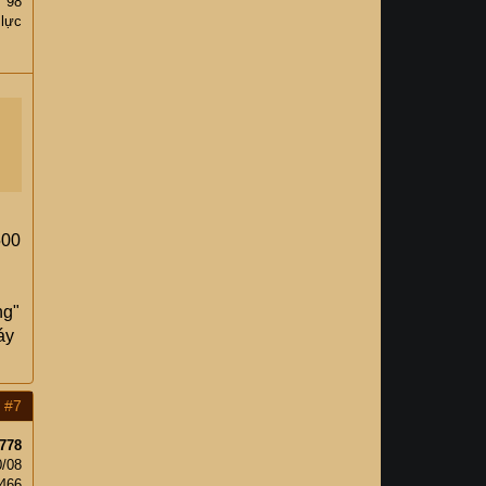
98
 lực
500
ng"
áy
#7
778
0/08
466