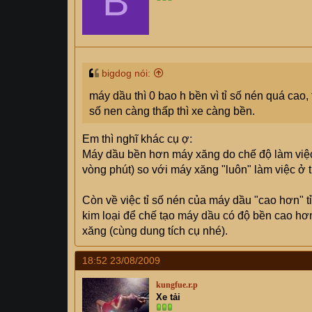
B
bigdog nói:
máy dầu thì 0 bao h bền vì tỉ số nén quá cao,
số nen càng thấp thì xe càng bền.
Em thì nghĩ khác cụ ợ:
Máy dầu bền hơn máy xăng do chế độ làm việc 
vòng phút) so với máy xăng "luôn" làm việc ở 
Còn về việc tỉ số nén của máy dầu "cao hơn" t
kim loại để chế tạo máy dầu có độ bền cao hơ
xăng (cùng dung tích cụ nhé).
18:52 23/08/2009
kungfue.r.p
Xe tải