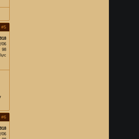
#5
918
2/06
98
 lực
y
#6
918
2/06