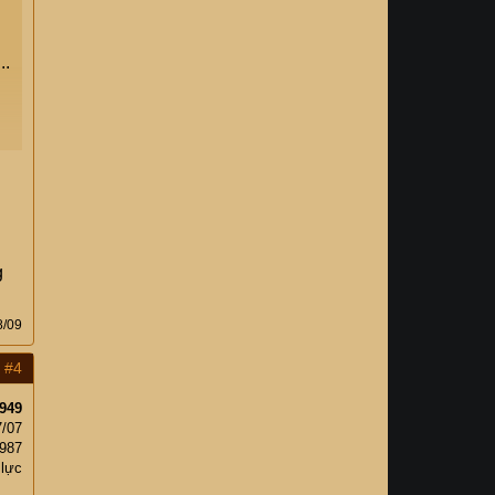
..
g
8/09
#4
949
7/07
,987
 lực