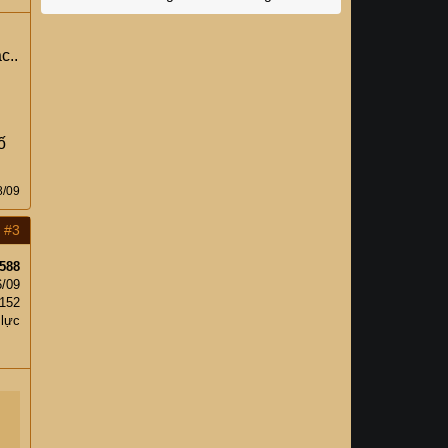
c..
ố
8/09
#3
588
6/09
152
 lực