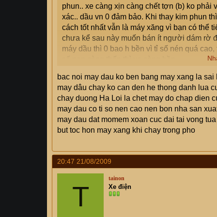
phun.. xe càng xịn càng chết tợn (b) ko phải
xác.. dầu vn 0 đảm bảo. Khi thay kim phun thì
cách tốt nhất vẫn là máy xăng vì bạn có thể ti
chưa kể sau này muốn bán ít người dám rờ đ
máy dầu thì 0 bao h bền vì tỉ số nén quá cao,
Nh
số nen càng thấp thì xe càng bền.
bac noi may dau ko ben bang may xang la sai 
may dâu chay ko can den he thong danh lua cu
chay duong Ha Loi la chet may do chap dien cu
may dau co ti so nen cao nen bon nha san xuat 
may dau dat momem xoan cuc dai tai vong tua r
but toc hon may xang khi chay trong pho
20:47 21/08/2009
tainon
T
Xe điện