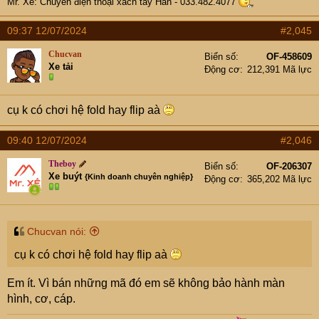
Mr. Xê: Chuyên điện thoại xách tay Hàn - 033.482.4077
09:37 12/07/2024
#2,045
Chucvan
Biển số
OF-458609
Xe tải
Động cơ
212,391 Mã lực
cụ k có chơi hệ fold hay flip aà
09:40 12/07/2024
#2,046
Theboy
Biển số
OF-206307
Xe buýt
{Kinh doanh chuyên nghiệp}
Động cơ
365,202 Mã lực
Chucvan nói:
cụ k có chơi hệ fold hay flip aà
Em ít. Vì bán những mã đó em sẽ không bảo hành màn
hình, cơ, cáp.