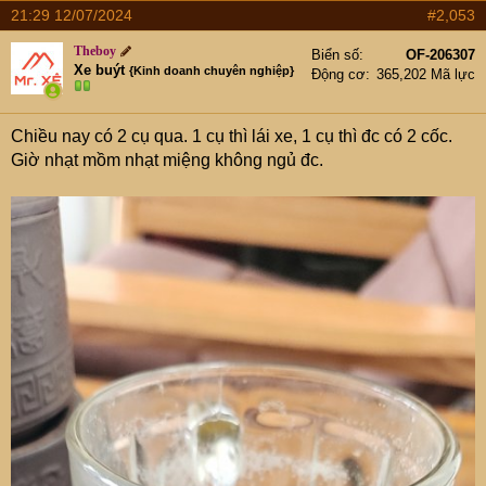
a
21:29 12/07/2024
#2,053
c
t
Theboy
Biển số
OF-206307
i
Xe buýt
{Kinh doanh chuyên nghiệp}
Động cơ
365,202 Mã lực
o
n
s
Chiều nay có 2 cụ qua. 1 cụ thì lái xe, 1 cụ thì đc có 2 cốc.
:
Giờ nhạt mồm nhạt miệng không ngủ đc.