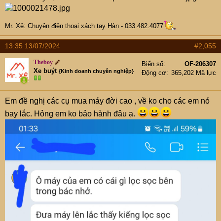
Mr. Xê: Chuyên điện thoại xách tay Hàn - 033.482.4077
13:35 13/07/2024
#2,055
Theboy
Biển số
OF-206307
Xe buýt
{Kinh doanh chuyên nghiệp}
Động cơ
365,202 Mã lực
Em đề nghị các cụ mua máy đời cao , về ko cho các em nó
bay lắc. Hỏng em ko bảo hành đâu ạ.