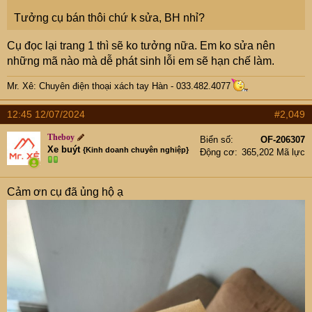
Tưởng cụ bán thôi chứ k sửa, BH nhỉ?
Cụ đọc lại trang 1 thì sẽ ko tưởng nữa. Em ko sửa nên
những mã nào mà dễ phát sinh lỗi em sẽ hạn chế làm.
Mr. Xê: Chuyên điện thoại xách tay Hàn - 033.482.4077
12:45 12/07/2024
#2,049
Theboy
Biển số
OF-206307
Xe buýt
{Kinh doanh chuyên nghiệp}
Động cơ
365,202 Mã lực
Cảm ơn cụ đã ủng hộ ạ