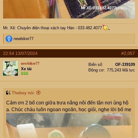
Mr. Xê: Chuyên điện thoại xách tay Hàn - 033.482.4077
R
newbiker77
e
a
22:54 13/07/2024
#2,057
c
t
newbiker77
Biển số
OF-339109
i
Xe tải
Động cơ
775,243 Mã lực
o
n
s
:
Theboy nói:
Cảm ơn 2 bố con giữa trưa nắng nôi đến tận nơi ủng hộ
ạ. Chúc cháu luôn ngoan ngoãn, học giỏi, nghe lời bố mẹ