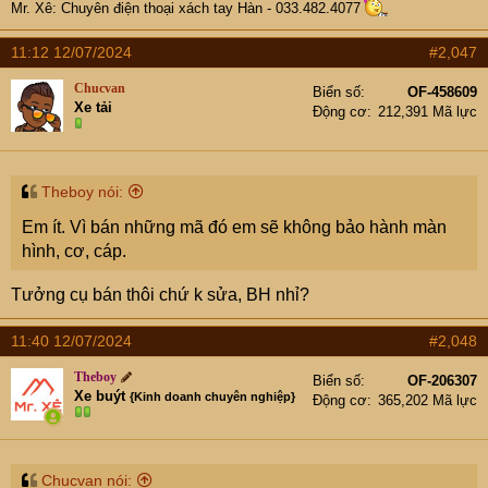
Mr. Xê: Chuyên điện thoại xách tay Hàn - 033.482.4077
11:12 12/07/2024
#2,047
Chucvan
Biển số
OF-458609
Xe tải
Động cơ
212,391 Mã lực
Theboy nói:
Em ít. Vì bán những mã đó em sẽ không bảo hành màn
hình, cơ, cáp.
Tưởng cụ bán thôi chứ k sửa, BH nhỉ?
11:40 12/07/2024
#2,048
Theboy
Biển số
OF-206307
Xe buýt
{Kinh doanh chuyên nghiệp}
Động cơ
365,202 Mã lực
Chucvan nói: