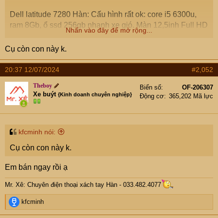
Dell latitude 7280 Hàn: Cấu hình rất ok: core i5 6300u,
ram 8Gb, ổ ssd 256gb nhanh xe gió. Màn 12,5inh Full HD
Nhấn vào đây để mở rộng...
nhỏ gọn, siêu đẹp. Nhìn quả phím Hàn là đã thấy uy tín ạ.
Bản Hàn luôn chất nổi tiếng.
Cụ còn con này k.
Em bảo hành 3 tháng lỗi em đổi máy khác.
20:37 12/07/2024
#2,052
Theboy
Biển số
OF-206307
CÒN MỖI CÁI EM XẢ 3,5TR . NHANH TAY CÁC CỤ
Xe buýt
{Kinh doanh chuyên nghiệp}
Động cơ
365,202 Mã lực
kfcminh nói:
Cụ còn con này k.
Em bán ngay rồi ạ
Mr. Xê: Chuyên điện thoại xách tay Hàn - 033.482.4077
R
kfcminh
e