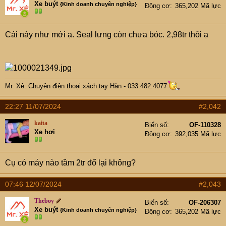
e
Xe buýt
{Kinh doanh chuyên nghiệp}
Động cơ
365,202 Mã lực
r
Cái này như mới ạ. Seal lưng còn chưa bóc. 2,98tr thôi ạ
Mr. Xê: Chuyên điện thoại xách tay Hàn - 033.482.4077
22:27 11/07/2024
#2,042
kaita
Biển số
OF-110328
Xe hơi
Động cơ
392,035 Mã lực
Cụ có máy nào tầm 2tr đổ lại không?
07:46 12/07/2024
#2,043
Theboy
Biển số
OF-206307
Xe buýt
{Kinh doanh chuyên nghiệp}
Động cơ
365,202 Mã lực