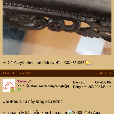
Mr. Xê: Chuyên điện thoại xách tay Hàn - 033.482.4077
11:46 13/07/2024
#2,054
Theboy
Biển số
OF-206307
Xe buýt
{Kinh doanh chuyên nghiệp}
Động cơ
365,202 Mã lực
Cái iPad air 3 này lưng xấu hơn tí.
Em thanh lý 5,5tr vẫn kèm bàn phím