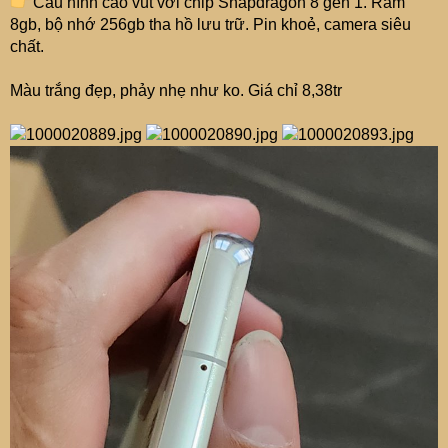
Cấu hình cao vút với chip Snapdragon 8 gen 1. Ram
8gb, bộ nhớ 256gb tha hồ lưu trữ. Pin khoẻ, camera siêu
chất.
Màu trắng đẹp, phảy nhẹ như ko. Giá chỉ 8,38tr