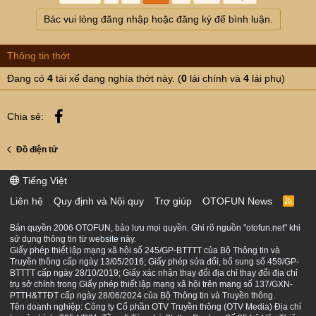
Bác vui lòng đăng nhập hoặc đăng ký để bình luận.
Thông tin thớt
Đang có
4
tài xế đang nghía thớt này. (
0
lái chính và
4
lái phụ)
Facebook
Chia sẻ:
Đồ điện tử
Tiếng Việt
Liên hệ
Quy định và Nội quy
Trợ giúp
OTOFUN News
R
S
S
Bản quyền 2006 OTOFUN, bảo lưu mọi quyền. Ghi rõ nguồn "otofun.net" khi
sử dụng thông tin từ website này.
Giấy phép thiết lập mạng xã hội số 245/GP-BTTTT của Bộ Thông tin và
Truyền thông cấp ngày 13/05/2016; Giấy phép sửa đổi, bổ sung số 459/GP-
BTTTT cấp ngày 28/10/2019; Giấy xác nhận thay đổi địa chỉ thay đổi địa chỉ
trụ sở chính trong Giấy phép thiết lập mạng xã hội trên mạng số 137/GXN-
PTTH&TTĐT cấp ngày 28/06/2024 của Bộ Thông tin và Truyền thông.
Tên doanh nghiệp: Công ty Cổ phần OTV Truyền thông (OTV Media) Địa chỉ