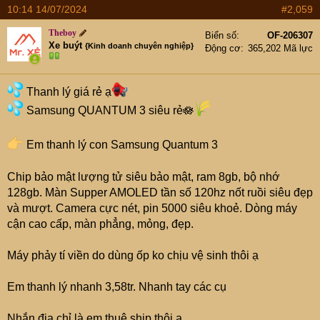
10:14 14/07/2024
#2,059
Theboy
Biển số
OF-206307
Xe buýt
{Kinh doanh chuyên nghiệp}
Động cơ
365,202 Mã lực
Thanh lý giá rẻ ạ
Samsung QUANTUM 3 siêu rẻ🪷
Em thanh lý con Samsung Quantum 3
Chip bảo mật lượng tử siêu bảo mật, ram 8gb, bộ nhớ
128gb. Màn Supper AMOLED tần số 120hz nốt ruồi siêu đẹp
và mượt. Camera cực nét, pin 5000 siêu khoẻ. Dòng máy
cận cao cấp, màn phẳng, mỏng, đẹp.
Máy phảy tí viền do dùng ốp ko chịu vệ sinh thôi ạ
Em thanh lý nhanh 3,58tr. Nhanh tay các cụ
Nhắn địa chỉ là em thuê ship thôi ạ