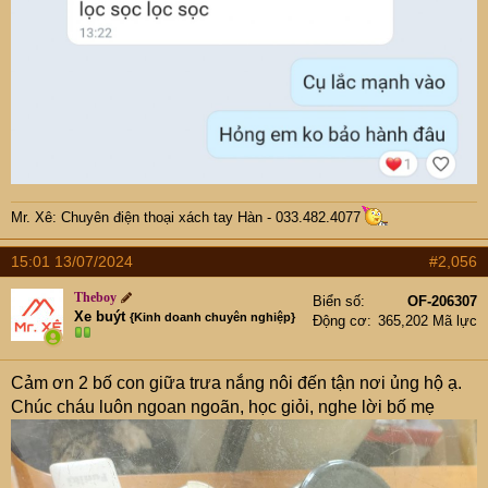
Mr. Xê: Chuyên điện thoại xách tay Hàn - 033.482.4077
15:01 13/07/2024
#2,056
Theboy
Biển số
OF-206307
Xe buýt
{Kinh doanh chuyên nghiệp}
Động cơ
365,202 Mã lực
Cảm ơn 2 bố con giữa trưa nắng nôi đến tận nơi ủng hộ ạ.
Chúc cháu luôn ngoan ngoãn, học giỏi, nghe lời bố mẹ