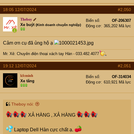
18:05 12/07/2024
#2,050
Theboy
Biển số
OF-206307
Xe buýt
{Kinh doanh chuyên nghiệp}
Động cơ
365,202 Mã lực
Cảm ơn cụ đã ủng hộ ạ
Mr. Xê: Chuyên điện thoại xách tay Hàn - 033.482.4077
19:12 12/07/2024
#2,051
kfcminh
Biển số
OF-314034
Xe tăng
Động cơ
610,921 Mã lực
Theboy nói:
XẢ HÀNG , XẢ HÀNG
Laptop Dell Hàn cực chất ạ.