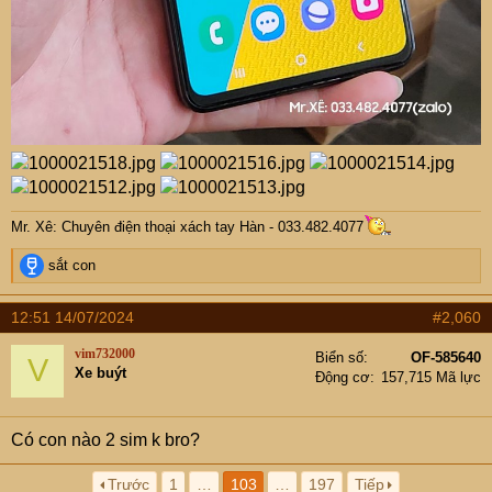
Mr. Xê: Chuyên điện thoại xách tay Hàn - 033.482.4077
R
sắt con
e
a
12:51 14/07/2024
#2,060
c
t
vim732000
Biển số
OF-585640
V
i
Xe buýt
Động cơ
157,715 Mã lực
o
n
s
Có con nào 2 sim k bro?
:
Trước
1
…
103
…
197
Tiếp