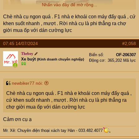
Nhấn vào đây để mở rộng...
Chè nhà cụ ngon quá . F1 nhà e khoái con máy đấy quá , cứ
khen suốt nhanh , mượt . Rời nhà cụ là phi thẳng ra chợ
giời mua ốp với dán cường lực
07:45 14/07/2024
#2,058
Theboy
Biển số
OF-206307
Xe buýt
{Kinh doanh chuyên nghiệp}
Động cơ
365,202 Mã lực
newbiker77 nói:
Chè nhà cụ ngon quá . F1 nhà e khoái con máy đấy quá ,
cứ khen suốt nhanh , mượt . Rời nhà cụ là phi thẳng ra
chợ giời mua ốp với dán cường lực
Cảm ơn cụ ạ
Mr. Xê: Chuyên điện thoại xách tay Hàn - 033.482.4077