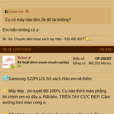
kaita nói:
Cụ có máy nào tầm 2tr đổ lại không?
Em hiện không có ạ
Mr. Xê: Chuyên điện thoại xách tay Hàn - 033.482.4077
08:39 12/07/2024
#2,044
Theboy
Biển số
OF-206307
Xe buýt
{Kinh doanh chuyên nghiệp}
Động cơ
365,202 Mã lực
Samsung S22PLUS 5G xách Hàn em về thêm
Máy đẹp , zin tuyệt đối 100%. Cụ nào thích màn phẳng
thì chính em nó đây ạ. Rất bền. TRÊN TAY CỰC ĐẸP. Cầm
sướng hơn màn cong ạ