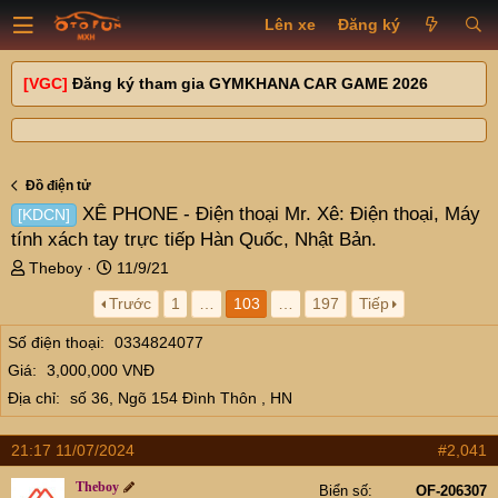
Lên xe
Đăng ký
[VGC]
Đăng ký tham gia GYMKHANA CAR GAME 2026
Đồ điện tử
XÊ PHONE - Điện thoại Mr. Xê: Điện thoại, Máy
[KDCN]
tính xách tay trực tiếp Hàn Quốc, Nhật Bản.
T
N
Theboy
11/9/21
h
g
Trước
1
…
103
…
197
Tiếp
r
à
e
y
Số điện thoại
0334824077
a
g
Giá
3,000,000 VNĐ
d
ử
s
i
Địa chỉ
số 36, Ngõ 154 Đình Thôn , HN
t
a
21:17 11/07/2024
#2,041
r
t
Theboy
Biển số
OF-206307