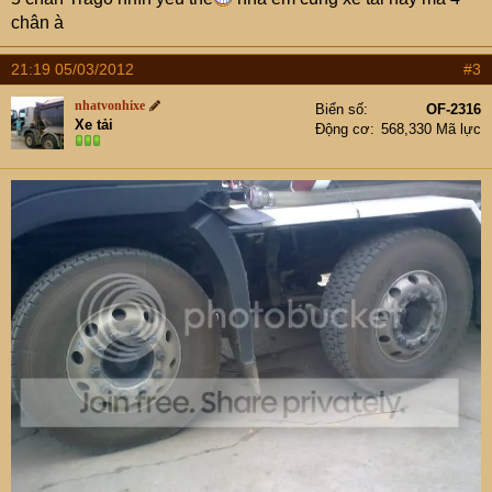
chân à
21:19 05/03/2012
#3
nhatvonhixe
Biển số
OF-2316
Xe tải
Động cơ
568,330 Mã lực