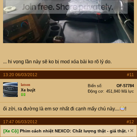
... hi vọng lần này sẽ ko bị mod xóa bài ko rõ lý do.
13:20 06/03/2012
#11
latson
Biển số
OF-57784
Xe buýt
Động cơ
451,840 Mã lực
ối zời, ra đường là em sợ nhất đi cạnh mấy chú này....
!
17:47 06/03/2012
#12
[Xe Cộ]
Phim cách nhiệt NEXCO: Chất lượng thật - giá thật. Giá 
xedonglanh_6994
Biển số
OF-111490