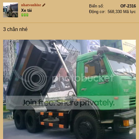
nhatvonhixe
Biển số
OF-2316
Xe tải
Động cơ
568,330 Mã lực
3 chân nhé