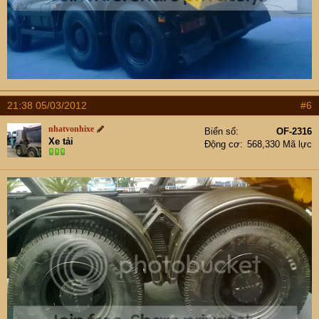
21:38 05/03/2012
#6
nhatvonhixe
Biển số
OF-2316
Xe tải
Động cơ
568,330 Mã lực