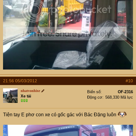
21:56 05/03/2012
#10
nhatvonhixe
Biển số
OF-2316
Xe tải
Động cơ
568,330 Mã lực
Tiện tay E phơ con xe có gốc gác với Bác Đặng luôn