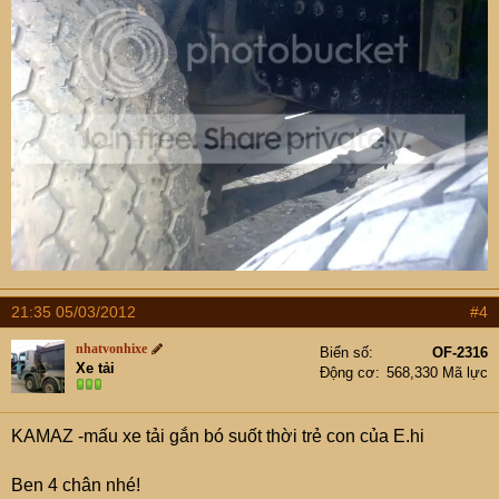
21:35 05/03/2012
#4
nhatvonhixe
Biển số
OF-2316
Xe tải
Động cơ
568,330 Mã lực
KAMAZ -mấu xe tải gắn bó suốt thời trẻ con của E.hi
Ben 4 chân nhé!