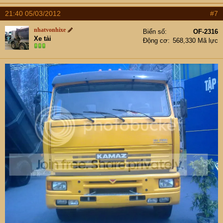
21:40 05/03/2012
#7
nhatvonhixe
Biển số
OF-2316
Xe tải
Động cơ
568,330 Mã lực