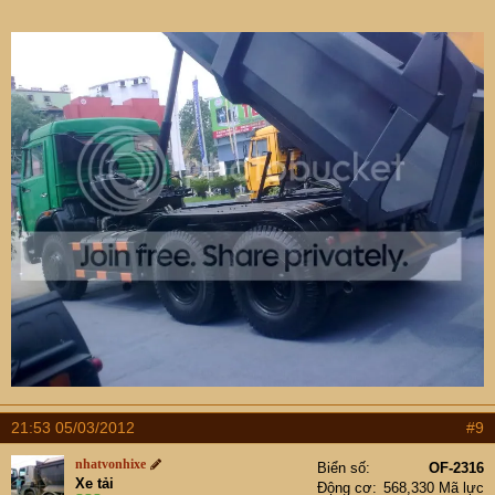
21:53 05/03/2012
#9
nhatvonhixe
Biển số
OF-2316
Xe tải
Động cơ
568,330 Mã lực