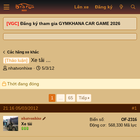
Lên xe
Đăng ký
[VGC]
Đăng ký tham gia GYMKHANA CAR GAME 2026
Các hãng xe khác
Xe tải ...
[Thảo luận]
T
N
nhatvonhixe
5/3/12
h
g
r
à
Thớt đang đóng
e
y
a
g
d
ử
1
…
65
Tiếp
s
i
21:16 05/03/2012
#1
t
a
nhatvonhixe
Biển số
OF-2316
r
Xe tải
Động cơ
568,330 Mã lực
t
e
r