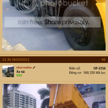
21:36 05/03/2012
#5
nhatvonhixe
Biển số
OF-2316
Xe tải
Động cơ
568,330 Mã lực