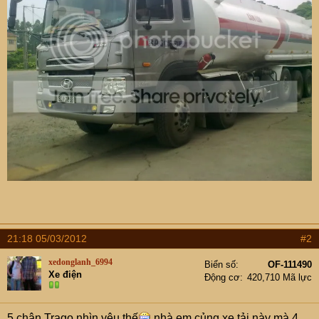
21:18 05/03/2012
#2
xedonglanh_6994
Biển số
OF-111490
Xe điện
Động cơ
420,710 Mã lực
5 chân Trago nhìn yêu thế
nhà em củng xe tải này mà 4