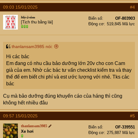
09:03 15/01/2025
#4
Mỳ 2 tôm
Biển số
OF-803903
[Tịch thu bằng lái]
Động cơ
519,845 Mã lực
thanlansam3985 nói:
Hi các bác
Em đang có nhu cầu bảo dưỡng lớn 20v cho con Cam
già của em. Nhờ các bác tư vấn checklist kiểm tra và thay
thế để em biết chi phí và est ước lượng với nhé. Tks các
bác
Cụ mà bảo dưỡng đúng khuyến cáo của háng thì cũng
không hết nhiều đâu
09:57 15/01/2025
#5
thanlansam3985
Biển số
OF-339551
Xe hơi
Động cơ
275,887 Mã lực