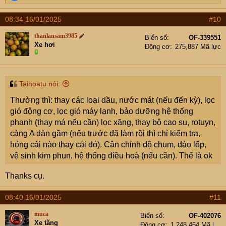
e
a
08:34 16/01/2025
#10
c
t
thanlansam3985
Biển số
OF-339551
i
Xe hơi
Động cơ
275,887 Mã lực
o
n
s
:
Taihoatu nói:
Thường thì: thay các loại dầu, nước mát (nếu đến kỳ), lọc
gió động cơ, lọc gió máy lạnh, bảo dưỡng hệ thống
phanh (thay má nếu cần) lọc xăng, thay bộ cao su, rotuyn,
càng A dàn gầm (nếu trước đã làm rồi thì chỉ kiểm tra,
hỏng cái nào thay cái đó). Cân chỉnh độ chụm, đảo lốp,
vệ sinh kim phun, hệ thống điều hoà (nếu cần). Thế là ok
Thanks cụ.
08:40 16/01/2025
#11
muca
Biển số
OF-402076
Xe tăng
Động cơ
1,248,464 Mã lực