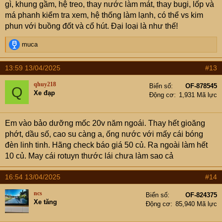
gì, khung gầm, hệ treo, thay nước làm mát, thay bugi, lốp và
má phanh kiểm tra xem, hệ thống làm lạnh, có thể vs kim
phun với buồng đốt và cổ hút. Đại loại là như thế!
R
muca
e
a
13:59 13/04/2025
#13
c
t
qhuy218
Biển số
OF-878545
Q
i
Xe đạp
Động cơ
1,931 Mã lực
o
n
s
Em vào bảo dưỡng mốc 20v năm ngoái. Thay hết gioăng
:
phớt, dầu số, cao su càng a, ống nước với mấy cái bóng
đèn linh tinh. Hãng check báo giá 50 củ. Ra ngoài làm hết
10 củ. May cái rotuyn thước lái chưa làm sao cả
16:54 13/04/2025
#14
ncs
Biển số
OF-824375
Xe tăng
Động cơ
85,940 Mã lực