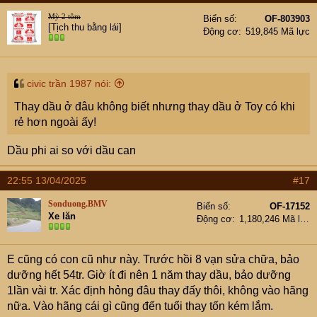
Mỳ 2 tôm
Biển số
OF-803903
[Tịch thu bằng lái]
Động cơ
519,845 Mã lực
civic trần 1987 nói:
Thay dầu ở đâu không biết nhưng thay dầu ở Toy có khi
rẻ hơn ngoài ấy!
Dầu phi ai so với dầu can
22:55 13/04/2025
#17
Sonduong.BMV
Biển số
OF-17152
Xe lăn
Động cơ
1,180,246 Mã lực
E cũng có con cũ như này. Trước hồi 8 vạn sửa chữa, bảo
dưỡng hết 54tr. Giờ ít đi nên 1 năm thay dầu, bảo dưỡng
1lần vài tr. Xác định hỏng đâu thay đấy thôi, không vào hãng
nữa. Vào hãng cái gì cũng đến tuổi thay tốn kém lắm.