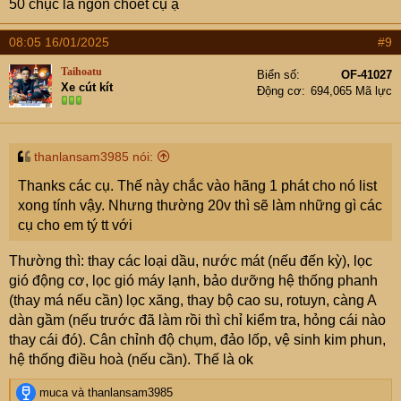
50 chục là ngon choét cụ ạ
08:05 16/01/2025
#9
Taihoatu
Biển số
OF-41027
Xe cút kít
Động cơ
694,065 Mã lực
thanlansam3985 nói:
Thanks các cụ. Thế này chắc vào hãng 1 phát cho nó list
xong tính vậy. Nhưng thường 20v thì sẽ làm những gì các
cụ cho em tý tt với
Thường thì: thay các loại dầu, nước mát (nếu đến kỳ), lọc
gió động cơ, lọc gió máy lạnh, bảo dưỡng hệ thống phanh
(thay má nếu cần) lọc xăng, thay bộ cao su, rotuyn, càng A
dàn gầm (nếu trước đã làm rồi thì chỉ kiểm tra, hỏng cái nào
thay cái đó). Cân chỉnh độ chụm, đảo lốp, vệ sinh kim phun,
hệ thống điều hoà (nếu cần). Thế là ok
R
muca
và
thanlansam3985