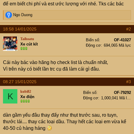
để em biết chi phí và est ước lượng với nhé. Tks các bác
R
Ngo Duong
e
a
18:58 14/01/2025
#2
c
t
Taihoatu
Biển số
OF-41027
i
Xe cút kít
Động cơ
694,065 Mã lực
o
n
s
Cái này bác vào hãng họ check list là chuẩn nhất,
:
Vì trên này có biết lần trc cụ đã làm cái gì đâu.
08:27 15/01/2025
#3
kubi82
Biển số
OF-79292
K
Xe điện
Động cơ
1,000,041 Mã lực
dàn gầm yếu đâu thay đấy như thụt trước sau, ro tuyn,
thước lái.... thay các loại dầu. Thay hết các loại em vừa kể
40-50 củ hàng háng