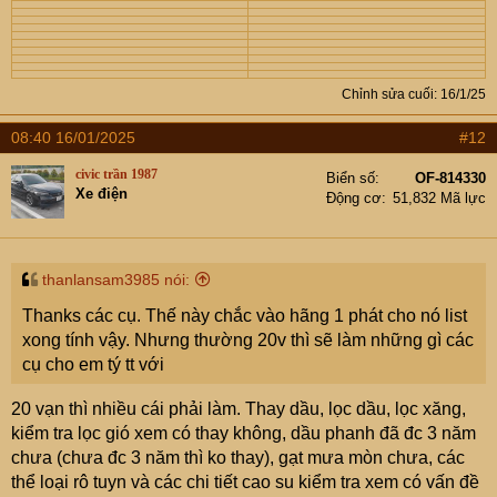
Chỉnh sửa cuối:
16/1/25
08:40 16/01/2025
#12
civic trần 1987
Biển số
OF-814330
Xe điện
Động cơ
51,832 Mã lực
thanlansam3985 nói:
Thanks các cụ. Thế này chắc vào hãng 1 phát cho nó list
xong tính vậy. Nhưng thường 20v thì sẽ làm những gì các
cụ cho em tý tt với
20 vạn thì nhiều cái phải làm. Thay dầu, lọc dầu, lọc xăng,
kiểm tra lọc gió xem có thay không, dầu phanh đã đc 3 năm
chưa (chưa đc 3 năm thì ko thay), gạt mưa mòn chưa, các
thể loại rô tuyn và các chi tiết cao su kiểm tra xem có vấn đề