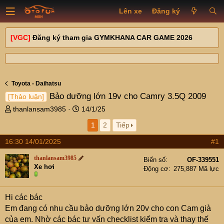
Lên xe
Đăng ký
[VGC]
Đăng ký tham gia GYMKHANA CAR GAME 2026
Toyota - Daihatsu
Bảo dưỡng lớn 19v cho Camry 3.5Q 2009
[Thảo luận]
T
N
thanlansam3985
14/1/25
h
g
1
2
Tiếp
r
à
e
y
16:30 14/01/2025
#1
a
g
d
ử
thanlansam3985
Biển số
OF-339551
s
i
Xe hơi
Động cơ
275,887 Mã lực
t
a
r
Hi các bác
t
Em đang có nhu cầu bảo dưỡng lớn 20v cho con Cam già
e
của em. Nhờ các bác tư vấn checklist kiểm tra và thay thế
r