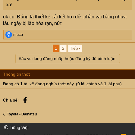
xa!
ok cụ. Đúng là thiết kế cái két hơi dở, phần vai bằng nhựa
lâu ngày bị lão hóa rạn, nứt
R
muca
e
a
1
2
Tiếp
c
t
Bác vui lòng đăng nhập hoặc đăng ký để bình luận.
i
o
n
Thông tin thớt
s
:
Đang có
1
tài xế đang nghía thớt này. (
0
lái chính và
1
lái phụ)
Facebook
Chia sẻ:
Toyota - Daihatsu
Tiếng Việt