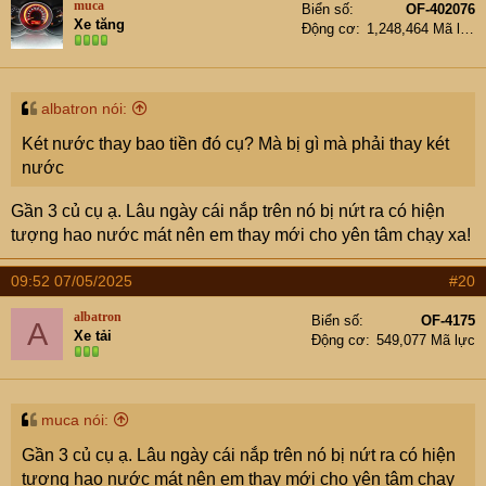
muca
Biển số
OF-402076
Xe tăng
Động cơ
1,248,464 Mã lực
albatron nói:
Két nước thay bao tiền đó cụ? Mà bị gì mà phải thay két
nước
Gần 3 củ cụ ạ. Lâu ngày cái nắp trên nó bị nứt ra có hiện
tượng hao nước mát nên em thay mới cho yên tâm chạy xa!
09:52 07/05/2025
#20
albatron
Biển số
OF-4175
A
Xe tải
Động cơ
549,077 Mã lực
muca nói:
Gần 3 củ cụ ạ. Lâu ngày cái nắp trên nó bị nứt ra có hiện
tượng hao nước mát nên em thay mới cho yên tâm chạy