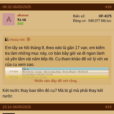
08:32 06/05/2025
#18
albatron
Biển số
OF-4175
A
Xe tải
Động cơ
549,077 Mã lực
muca nói:
Em lấy xe hồi tháng 8, theo odo là gần 17 vạn, em kiểm
tra làm những mục này, cơ bản bây giờ xe đi ngon lành
và yên tâm vài năm tiếp rồi. Cụ tham khảo để xử lý với xe
của cụ xem sao.
Nhấn vào đây để mở rộng...
Két nước thay bao tiền đó cụ? Mà bị gì mà phải thay két
nước
23:14 06/05/2025
#19