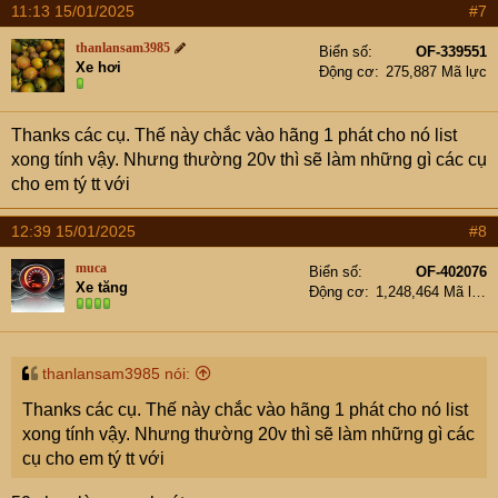
11:13 15/01/2025
#7
thanlansam3985
Biển số
OF-339551
Xe hơi
Động cơ
275,887 Mã lực
Thanks các cụ. Thế này chắc vào hãng 1 phát cho nó list
xong tính vậy. Nhưng thường 20v thì sẽ làm những gì các cụ
cho em tý tt với
12:39 15/01/2025
#8
muca
Biển số
OF-402076
Xe tăng
Động cơ
1,248,464 Mã lực
thanlansam3985 nói:
Thanks các cụ. Thế này chắc vào hãng 1 phát cho nó list
xong tính vậy. Nhưng thường 20v thì sẽ làm những gì các
cụ cho em tý tt với