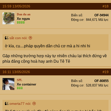
15:59 13/05/2026
#18
Dan du an
Biển số
OF-94944
Xe ngựa
Động cơ
844,671 Mã lực
sắt con nói:
ờ kìa, cụ....pháp quyền dân chủ cơ mà ạ hi nhi hi
Gặp những trường hợp này tự nhiên cháu lại thích đứng về
phía đảng cộng hoà hay anh Du Tê Tê
16:11 13/05/2026
#19
SPL
Biển số
OF-80855
Xe container
Động cơ
528,837 Mã lực
omerta77 nói: