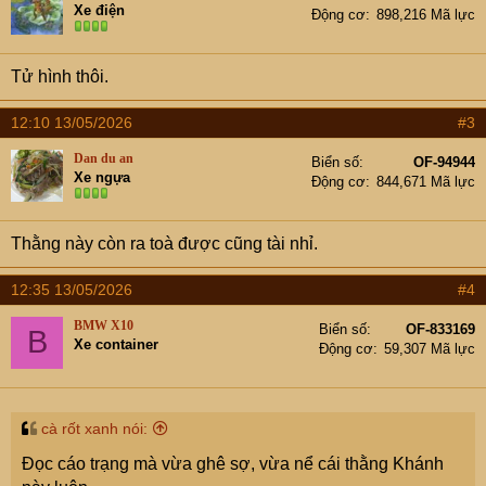
i
Xe điện
Động cơ
898,216 Mã lực
o
n
s
Tử hình thôi.
:
12:10 13/05/2026
#3
Dan du an
Biển số
OF-94944
Xe ngựa
Động cơ
844,671 Mã lực
Thằng này còn ra toà được cũng tài nhỉ.
12:35 13/05/2026
#4
BMW X10
Biển số
OF-833169
B
Xe container
Động cơ
59,307 Mã lực
cà rốt xanh nói:
Đọc cáo trạng mà vừa ghê sợ, vừa nể cái thằng Khánh