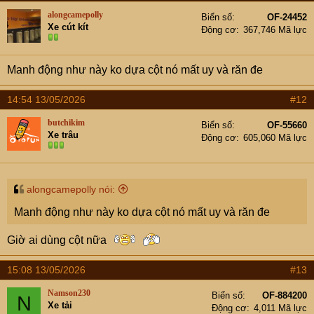
t
alongcamepolly
Biển số
OF-24452
i
Xe cút kít
Động cơ
367,746 Mã lực
o
n
s
Manh động như này ko dựa cột nó mất uy và răn đe
:
14:54 13/05/2026
#12
butchikim
Biển số
OF-55660
Xe trâu
Động cơ
605,060 Mã lực
alongcamepolly nói:
Manh động như này ko dựa cột nó mất uy và răn đe
Giờ ai dùng cột nữa
15:08 13/05/2026
#13
Namson230
Biển số
OF-884200
N
Xe tải
Động cơ
4,011 Mã lực