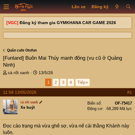
Lên xe
Đăng ký
[VGC]
Đăng ký tham gia GYMKHANA CAR GAME 2026
Quán cafe Otofun
[Funland]
Buôn Mai Thúy manh động (vụ cũ ở Quảng
Ninh)
T
N
cà rốt xanh
13/5/26
h
g
1
2
3
4
Tiếp
r
à
e
y
11:58 13/05/2026
#1
a
g
d
ử
cà rốt xanh
Biển số
OF-75417
s
i
Xe buýt
Động cơ
-58,289 Mã lực
t
a
r
Đọc cáo trạng mà vừa ghê sợ, vừa nể cái thằng Khánh này
t
luôn.