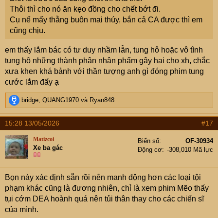
Thôi thì cho nó ăn kẹo đồng cho chết bớt đi.
Cụ nể mấy thằng buôn mai thúy, bắn cả CA được thì em
cũng chịu.
em thấy lắm bác có tư duy nhầm lẫn, tung hô hoặc vô tình
tung hô những thành phân nhân phẩm gây hại cho xh, chắc
xưa khen khá bảnh với thần tượng anh gì đóng phim tung
cước lắm đấy ạ
R
bridge
,
QUANG1970
và
Ryan848
e
a
15:28 13/05/2026
#17
c
t
Matizcoi
Biển số
OF-30934
i
Xe ba gác
Động cơ
-308,010 Mã lực
o
n
s
Bọn này xác định sẵn rồi nên manh động hơn các loại tội
:
phạm khác cũng là đương nhiên, chỉ là xem phim Mẽo thấy
tụi cớm DEA hoành quá nên tủi thân thay cho các chiến sĩ
của mình.