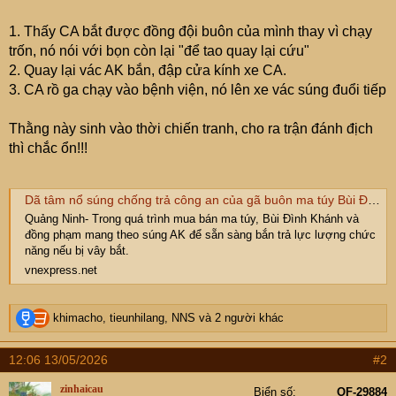
e
r
1. Thấy CA bắt được đồng đội buôn của mình thay vì chạy
trốn, nó nói với bọn còn lại "để tao quay lại cứu"
2. Quay lại vác AK bắn, đập cửa kính xe CA.
3. CA rồ ga chạy vào bệnh viện, nó lên xe vác súng đuổi tiếp
Thằng này sinh vào thời chiến tranh, cho ra trận đánh địch
thì chắc ổn!!!
Dã tâm nổ súng chống trả công an của gã buôn ma túy Bùi Đình Khánh
Quảng Ninh- Trong quá trình mua bán ma túy, Bùi Đình Khánh và
đồng phạm mang theo súng AK để sẵn sàng bắn trả lực lượng chức
năng nếu bị vây bắt.
vnexpress.net
R
khimacho
,
tieunhilang
,
NNS
và 2 người khác
e
a
12:06 13/05/2026
#2
c
t
zinhaicau
Biển số
OF-29884