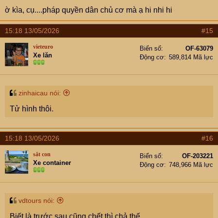
ờ kìa, cụ....pháp quyền dân chủ cơ mà ạ hi nhi hi
15:18 13/05/2026
#15
vieteuro
Biển số
OF-63079
Xe lăn
Động cơ
589,814 Mã lực
zinhaicau nói:
Tử hình thôi.
15:18 13/05/2026
#16
sắt con
Biển số
OF-203221
Xe container
Động cơ
748,966 Mã lực
vdtours nói:
Biết là trước sau cũng chết thì chả thế.