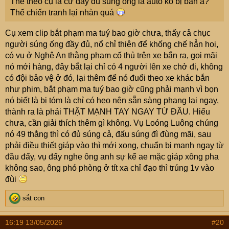
Thế theo cụ là cứ đầy đủ súng ống là auto ko bị bắn à?
Thế chiến tranh lại nhàn quá
Cụ xem clip bắt phạm ma tuý bao giờ chưa, thấy cả chục
người súng ống đầy đủ, nổ chỉ thiên để khống chế hẳn hoi,
có vụ ở Nghệ An thằng phạm cố thủ trên xe bắn ra, gọi mãi
nó mới hàng, đây bắt lại chỉ có 4 người lên xe chở đi, không
có đội bảo vệ ở đó, lại thêm để nó đuổi theo xe khác bắn
như phim, bắt phạm ma tuý bao giờ cũng phải mạnh vì bọn
nó biết là bị tóm là chỉ có hẹo nên sẵn sàng phang lại ngay,
thành ra là phải THẬT MẠNH TAY NGAY TỪ ĐẦU. Hiểu
chưa, cần giải thích thêm gì không. Vụ Loóng Luông chúng
nó 49 thằng thì có đủ súng cả, đấu súng đì đùng mãi, sau
phải điều thiết giáp vào thì mới xong, chuẩn bị mạnh ngay từ
đầu đấy, vụ đấy nghe ông anh sự kể ae mặc giáp xông pha
không sao, ông phó phòng ở tít xa chỉ đạo thì trúng 1v vào
đùi
R
sắt con
e
a
16:19 13/05/2026
#20
c