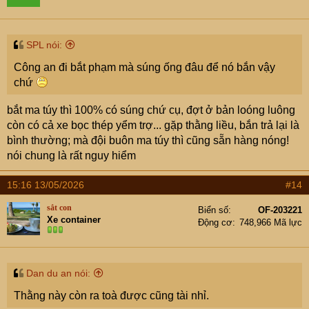
SPL nói:
Công an đi bắt phạm mà súng ống đâu để nó bắn vậy
chứ
bắt ma túy thì 100% có súng chứ cụ, đợt ở bản loóng luông
còn có cả xe bọc thép yểm trợ... gặp thằng liều, bắn trả lại là
bình thường; mà đội buôn ma túy thì cũng sẵn hàng nóng!
nói chung là rất nguy hiểm
15:16 13/05/2026
#14
sắt con
Biển số
OF-203221
Xe container
Động cơ
748,966 Mã lực
Dan du an nói:
Thằng này còn ra toà được cũng tài nhỉ.