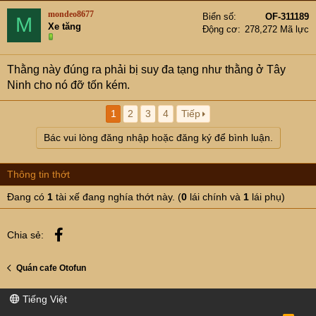
t
mondeo8677
Biển số
OF-311189
M
i
Xe tăng
Động cơ
278,272 Mã lực
o
n
s
Thằng này đúng ra phải bị suy đa tạng như thằng ở Tây
:
Ninh cho nó đỡ tốn kém.
1
2
3
4
Tiếp
Bác vui lòng đăng nhập hoặc đăng ký để bình luận.
Thông tin thớt
Đang có
1
tài xế đang nghía thớt này. (
0
lái chính và
1
lái phụ)
Facebook
Chia sẻ:
Quán cafe Otofun
Tiếng Việt