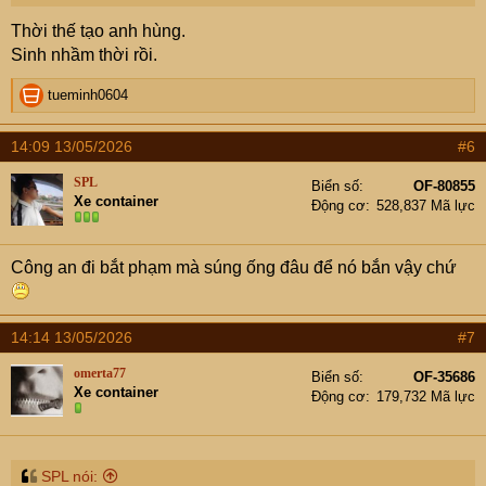
Thời thế tạo anh hùng.
Sinh nhầm thời rồi.
R
tueminh0604
e
a
14:09 13/05/2026
#6
c
t
SPL
Biển số
OF-80855
i
Xe container
Động cơ
528,837 Mã lực
o
n
s
Công an đi bắt phạm mà súng ống đâu để nó bắn vậy chứ
:
14:14 13/05/2026
#7
omerta77
Biển số
OF-35686
Xe container
Động cơ
179,732 Mã lực
SPL nói: