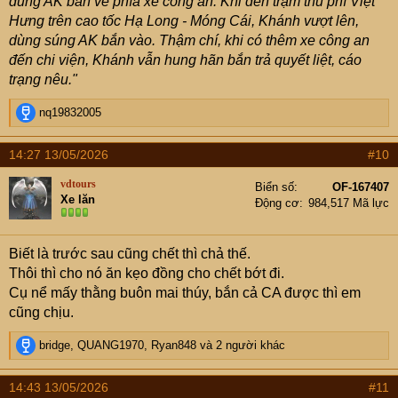
dùng AK bắn về phía xe công an. Khi đến trạm thu phí Việt
Hưng trên cao tốc Hạ Long - Móng Cái, Khánh vượt lên,
dùng súng AK bắn vào. Thậm chí, khi có thêm xe công an
đến chi viện, Khánh vẫn hung hãn bắn trả quyết liệt, cáo
trạng nêu."
R
nq19832005
e
a
14:27 13/05/2026
#10
c
t
vdtours
Biển số
OF-167407
i
Xe lăn
Động cơ
984,517 Mã lực
o
n
s
Biết là trước sau cũng chết thì chả thế.
:
Thôi thì cho nó ăn kẹo đồng cho chết bớt đi.
Cụ nể mấy thằng buôn mai thúy, bắn cả CA được thì em
cũng chịu.
R
bridge
,
QUANG1970
,
Ryan848
và 2 người khác
e
a
14:43 13/05/2026
#11
c