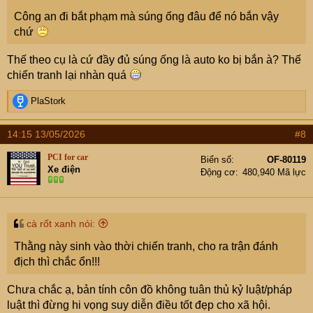
Công an đi bắt phạm mà súng ống đâu để nó bắn vậy
chứ
Thế theo cụ là cứ đầy đủ súng ống là auto ko bị bắn à? Thế
chiến tranh lại nhàn quá
R
PlaStork
e
a
14:15 13/05/2026
#8
c
t
PCI for car
Biển số
OF-80119
i
Xe điện
Động cơ
480,940 Mã lực
o
n
s
:
cà rốt xanh nói:
Thằng này sinh vào thời chiến tranh, cho ra trận đánh
địch thì chắc ổn!!!
Chưa chắc ạ, bản tính côn đồ không tuân thủ kỷ luật/pháp
luật thì đừng hi vọng suy diễn điều tốt đẹp cho xã hội.