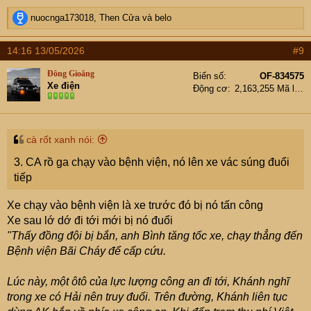
R
nuocnga173018
,
Then Cửa
và
belo
e
a
14:16 13/05/2026
#9
c
t
Đông Gioăng
Biển số
OF-834575
i
Xe điện
Động cơ
2,163,255 Mã lực
o
n
s
:
cà rốt xanh nói:
3. CA rồ ga chạy vào bệnh viện, nó lên xe vác súng đuổi
tiếp
Xe chạy vào bệnh viện là xe trước đó bị nó tấn công
Xe sau lớ dớ đi tới mới bị nó đuổi
"Thấy đồng đội bị bắn, anh Bình tăng tốc xe, chạy thẳng đến
Bệnh viện Bãi Cháy để cấp cứu.
Lúc này, một ôtô của lực lượng công an đi tới, Khánh nghĩ
trong xe có Hải nên truy đuổi. Trên đường, Khánh liên tục