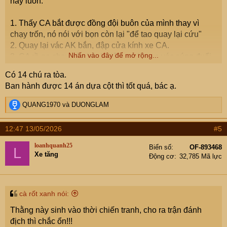
này luôn.
1. Thấy CA bắt được đồng đội buôn của mình thay vì
chạy trốn, nó nói với bọn còn lại "để tao quay lại cứu"
2. Quay lại vác AK bắn, đập cửa kính xe CA.
Nhấn vào đây để mở rộng...
3. CA rồ ga chạy vào bệnh viện, nó lên xe vác súng đuổi
tiếp
Có 14 chú ra tòa.
Ban hành được 14 án dựa cột thì tốt quá, bác ạ.
Thằng này sinh vào thời chiến tranh, cho ra trận đánh
địch thì chắc ổn!!!
R
QUANG1970
và
DUONGLAM
e
a
12:47 13/05/2026
#5
Dã tâm nổ súng chống trả công an của gã buôn ma túy Bùi Đình Khánh
c
t
Quảng Ninh- Trong quá trình mua bán ma túy, Bùi Đình Khánh và
loanhquanh25
Biển số
OF-893468
L
i
đồng phạm mang theo súng AK để sẵn sàng bắn trả lực lượng
Xe tăng
Động cơ
32,785 Mã lực
o
chức năng nếu bị vây bắt.
n
vnexpress.net
s
:
cà rốt xanh nói:
Thằng này sinh vào thời chiến tranh, cho ra trận đánh
địch thì chắc ổn!!!