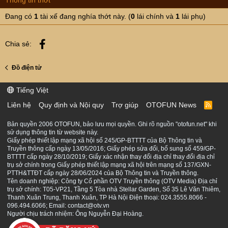
Thông tin thớt
Đang có
1
tài xế đang nghía thớt này. (
0
lái chính và
1
lái phụ)
Facebook
Chia sẻ:
Đồ điện tử
Tiếng Việt
Liên hệ
Quy định và Nội quy
Trợ giúp
OTOFUN News
R
S
S
Bản quyền 2006 OTOFUN, bảo lưu mọi quyền. Ghi rõ nguồn "otofun.net" khi
sử dụng thông tin từ website này.
Giấy phép thiết lập mạng xã hội số 245/GP-BTTTT của Bộ Thông tin và
Truyền thông cấp ngày 13/05/2016; Giấy phép sửa đổi, bổ sung số 459/GP-
BTTTT cấp ngày 28/10/2019; Giấy xác nhận thay đổi địa chỉ thay đổi địa chỉ
trụ sở chính trong Giấy phép thiết lập mạng xã hội trên mạng số 137/GXN-
PTTH&TTĐT cấp ngày 28/06/2024 của Bộ Thông tin và Truyền thông.
Tên doanh nghiệp: Công ty Cổ phần OTV Truyền thông (OTV Media) Địa chỉ
trụ sở chính: T05-VP21, Tầng 5 Tòa nhà Stellar Garden, Số 35 Lê Văn Thiêm,
Thanh Xuân Trung, Thanh Xuân, TP Hà Nội Điện thoại: 024.3555.8066 -
096.494.6066; Email: contact@otv.vn
Người chịu trách nhiệm: Ông Nguyễn Đại Hoàng.