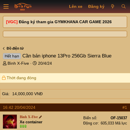
Lên xe
Đăng ký
[VGC]
Đăng ký tham gia GYMKHANA CAR GAME 2026
Đồ điện tử
Cần bán iphone 13Pro 256Gb Sierra Blue
Hết hạn
T
N
Bình X-Five
20/4/24
h
g
r
à
Thớt đang đóng
e
y
a
g
d
ử
Giá
14,000,000 VNĐ
s
i
t
a
16:42 20/04/2024
#1
r
Bình X-Five
t
Biển số
OF-15037
Xe container
Động cơ
605,033 Mã lực
e
r