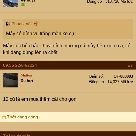
Xe buýt
Động cơ
318,720 Mã lực
Phuctx nói:
Máy có dính vụ trắng màn ko cụ ...
Máy cụ chủ chắc chưa dính, nhưng cái này hên xui cụ ạ, có
khi đang dùng lên ra chết
09:36 22/04/2024
#7
Matten
Biển số
OF-803003
Xe hơi
Động cơ
14,327 Mã lực
12 củ là em mua thêm cái cho gọn
Thớt đang đóng