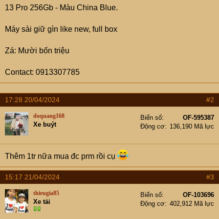
13 Pro 256Gb - Màu China Blue.
Máy sài giữ gìn like new, full box
Zá: Mười bốn triệu
Contact: 0913307785
17:28 20/04/2024
#2
doquang168
Biển số
OF-595387
Xe buýt
Động cơ
136,190 Mã lực
Thêm 1tr nữa mua đc prm rồi cụ
15:17 21/04/2024
#3
thieugia85
Biển số
OF-103696
Xe tải
Động cơ
402,912 Mã lực