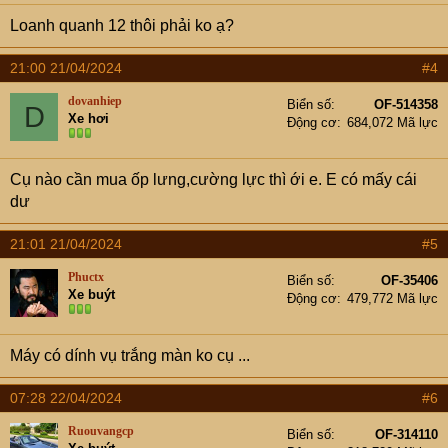
Loanh quanh 12 thôi phải ko ạ?
21:00 21/04/2024
#4
dovanhiep
Biển số
OF-514358
D
Xe hơi
Động cơ
684,072 Mã lực
Cụ nào cần mua ốp lưng,cường lực thì ới e. E có mấy cái
dư
21:01 21/04/2024
#5
Phuctx
Biển số
OF-35406
Xe buýt
Động cơ
479,772 Mã lực
Máy có dính vụ trắng màn ko cụ ...
07:28 22/04/2024
#6
Ruouvangcp
Biển số
OF-314110