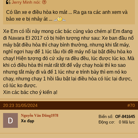
Jerry Minh nói:
Có lần xe e điều hòa ko mát ... Ra ga ra các anh xem và
bảo xe e bị nhảy át ...
Xe Em có lỗi này mong các bác cùng vào chém ạ! Em đang
đi Navara El 2017 có bị hiện tượng như sau: Xe ban đầu nổ
máy bật điều hòa thì chạy bình thường, nhưng khi tắt máy,
nghỉ ngơi hay để 1 lúc lâu rồi đề máy nổ lại bật điều hòa ko
chạy! Hiện tượng đó cứ xảy ra đều đều, lúc được lúc ko. Mà
khi có điều hòa thì mát rất tốt để vậy chạy hoài thì ko sao
nhưng tắt máy đi và để 1 lúc như e trình bày thì em nó ko
chạy, nhưng chạy 1 hồi lâu bật lại điều hòa có lúc lại được,
có lúc ko được.
Xin các bác cho ý kiến ạ!
20:23 31/05/2024
#70
Nguyễn Văn Dũng1978
Biển số
OF-841645
Xe đạp
Động cơ
0 Mã lực