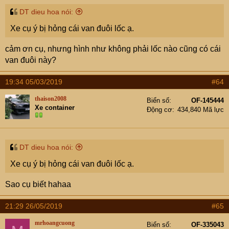
DT dieu hoa nói:
Xe cụ ý bị hỏng cái van đuôi lốc ạ.
cảm ơn cụ, nhưng hình như không phải lốc nào cũng có cái
van đuôi này?
19:34 05/03/2019
#64
thaison2008
Biển số
OF-145444
Xe container
Động cơ
434,840 Mã lực
DT dieu hoa nói:
Xe cụ ý bị hỏng cái van đuôi lốc ạ.
Sao cụ biết hahaa
21:29 26/05/2019
#65
mrhoangcuong
Biển số
OF-335043