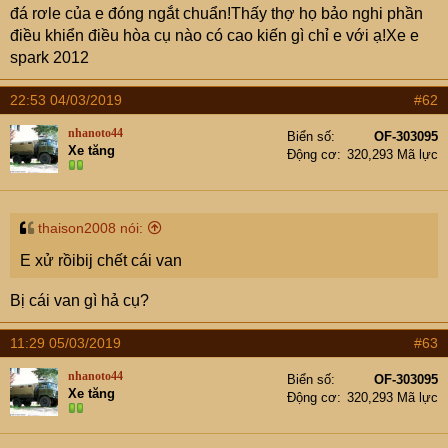
e
đá rơle của e đóng ngắt chuẩn!Thấy thợ họ bảo nghi phần
r
điều khiển điều hòa cụ nào có cao kiến gì chỉ e với ạ!Xe e
spark 2012
22:53 04/03/2019
#62
nhanoto44
Biển số
OF-303095
Xe tăng
Động cơ
320,293 Mã lực
thaison2008 nói:
E xử rồibij chết cái van
Bị cái van gì hả cụ?
11:29 05/03/2019
#63
nhanoto44
Biển số
OF-303095
Xe tăng
Động cơ
320,293 Mã lực