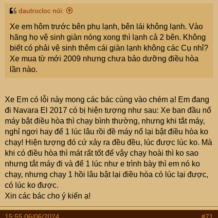
dautrocloc nói:
Xe em hôm trước bên phụ lạnh, bên lái không lạnh. Vào
hãng họ vệ sinh giàn nóng xong thì lạnh cả 2 bên. Không
biết có phải vệ sinh thêm cái giàn lạnh không các Cụ nhỉ?
Xe mua từ mới 2009 nhưng chưa bảo dưỡng điều hòa
lần nào.
Xe Em có lỗi này mong các bác cùng vào chém ạ! Em đang
đi Navara El 2017 có bị hiện tượng như sau: Xe ban đầu nổ
máy bật điều hòa thì chạy bình thường, nhưng khi tắt máy,
nghỉ ngơi hay để 1 lúc lâu rồi đề máy nổ lại bật điều hòa ko
chạy! Hiện tượng đó cứ xảy ra đều đều, lúc được lúc ko. Mà
khi có điều hòa thì mát rất tốt để vậy chạy hoài thì ko sao
nhưng tắt máy đi và để 1 lúc như e trình bày thì em nó ko
chạy, nhưng chạy 1 hồi lâu bật lại điều hòa có lúc lại được,
có lúc ko được.
Xin các bác cho ý kiến ạ!
15:55 06/06/2024
#71