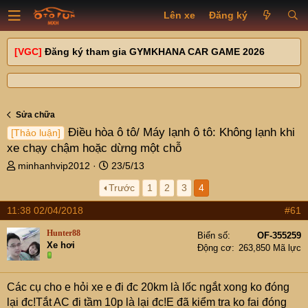
Lên xe
Đăng ký
[VGC]
Đăng ký tham gia GYMKHANA CAR GAME 2026
Sửa chữa
Điều hòa ô tô/ Máy lạnh ô tô: Không lạnh khi
[Thảo luận]
xe chạy chậm hoặc dừng một chỗ
T
N
minhanhvip2012
23/5/13
h
g
Trước
1
2
3
4
r
à
e
y
11:38 02/04/2018
#61
a
g
d
ử
Hunter88
Biển số
OF-355259
s
i
Xe hơi
Động cơ
263,850 Mã lực
t
a
r
Các cụ cho e hỏi xe e đi đc 20km là lốc ngắt xong ko đóng
t
lại đc!Tắt AC đi tầm 10p là lại đc!E đã kiểm tra ko fai đóng