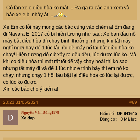
ngưng tụ, chuyển sang dạng lỏng. Tính năng công tác của dàn
Có lần xe e điều hòa ko mát ... Ra ga ra các anh xem và
ngưng phụ thuộc chủ yếu vào diện tích trao đổi nhiệt; kết cấu và
bảo xe e bị nhảy át ...
tiết diện lưu thông bên trong dàn;tốc độ và lưu lượng gió thổi
qua dàn…. Nếu dàn ngưng bị bẹp nan tỏa nhiệt, bẩn, tắc hoặc xe
Xe Em có lỗi này mong các bác cùng vào chém ạ! Em đang
chạy chậm… thì chức năng làm cho ga lạnh ngưng tụ của dàn sẽ
đi Navara El 2017 có bị hiện tượng như sau: Xe ban đầu nổ
bị suy giảm.
máy bật điều hòa thì chạy bình thường, nhưng khi tắt máy,
nghỉ ngơi hay để 1 lúc lâu rồi đề máy nổ lại bật điều hòa ko
Quạt làm mát dàn ngưng: như tên gọi của nó, quạt này có chức
chạy! Hiện tượng đó cứ xảy ra đều đều, lúc được lúc ko. Mà
năng thổi gió để mát dàn ngưng. Nếu quạt bị hỏng/ sai kiểu loại/
khi có điều hòa thì mát rất tốt để vậy chạy hoài thì ko sao
lắp đặt không đúng… nó sẽ không thể cung cấp đủ lượng gió
nhưng tắt máy đi và để 1 lúc như e trình bày thì em nó ko
cần thiết để làm mát dàn ngưng ( làm cho ga chuyển sang dạng
chạy, nhưng chạy 1 hồi lâu bật lại điều hòa có lúc lại được,
lỏng ).
có lúc ko được.
Xin các bác cho ý kiến ạ!
Vì vậy, trong thực tế, chỉ cần một trong ba bộ phận đầu vào vừa
nêu không tốt thì hệ thống điều hòa ô tô của bạn khó có thể đạt
20:23 31/05/2024
#69
độ lạnh cần thiết khi chạy chậm hoặc dừng một chỗ. Bạn có thể
tự kiểm tra hoặc mang đến cơ sở sửa chữa điện lạnh ô tô để được
Nguyễn Văn Dũng1978
Biển số
OF-841645
Xe đạp
kiểm tra, tư vấn.
Động cơ
0 Mã lực
Được sưu tầm và biên soạn bởi Tuyen Nguyen Quang