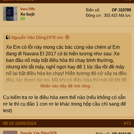
bmw198x
Biển số
OF-310789
Xe buýt
Động cơ
303,415 Mã lực
Nguyễn Văn Dũng1978 nói:
Xe Em có lỗi này mong các bác cùng vào chém ạ! Em
đang đi Navara El 2017 có bị hiện tượng như sau: Xe
ban đầu nổ máy bật điều hòa thì chạy bình thường,
nhưng khi tắt máy, nghỉ ngơi hay để 1 lúc lâu rồi đề máy
nổ lại bật điều hòa ko chạy! Hiện tượng đó cứ xảy ra đều
đều, lúc được lúc ko. Mà khi có điều hòa thì mát rất tốt để
Nhấn vào đây để mở rộng...
vậy chạy hoài thì ko sao nhưng tắt máy đi và để 1 lúc như
e trình bày thì em nó ko chạy, nhưng chạy 1 hồi lâu bật lại
Cụ kiểm tra rơ le điều hòa xem thế nào (nếu không có sẵn
điều hòa có lúc lại được, có lúc ko được.
rơ le thì cụ đảo 1 con rơ le khác trong hộp cầu chì sang để
Xin các bác cho ý kiến ạ!
test)
08:18 10/06/2024
#72
Nguyễn Văn Dũng1978