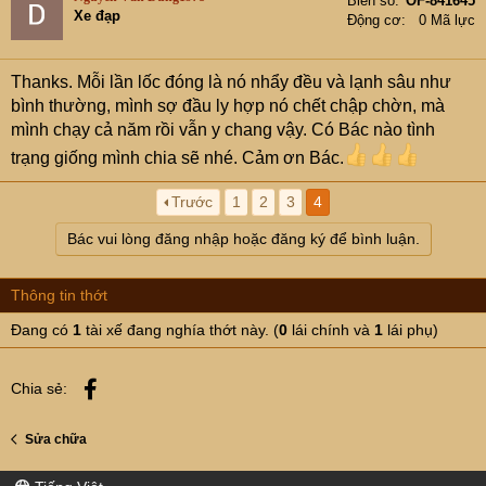
Biển số
OF-841645
Xe đạp
Động cơ
0 Mã lực
Thanks. Mỗi lần lốc đóng là nó nhẩy đều và lạnh sâu như
bình thường, mình sợ đầu ly hợp nó chết chập chờn, mà
mình chạy cả năm rồi vẫn y chang vậy. Có Bác nào tình
trạng giống mình chia sẽ nhé. Cảm ơn Bác.
Trước
1
2
3
4
Bác vui lòng đăng nhập hoặc đăng ký để bình luận.
Thông tin thớt
Đang có
1
tài xế đang nghía thớt này. (
0
lái chính và
1
lái phụ)
Facebook
Chia sẻ:
Sửa chữa