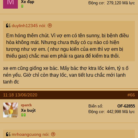
M
Xe đạp
Động cơ
279,120 Mã lực
duylinh12345 nói:
Em hóng thêm chút. Vì vợ em có tên sunny, bị bệnh điều
hòa không mát. Nhưng chưa thấy có cụ nào có hiện
tượng như vợ em. ( như ngu kiến của em thì vợ em bị
thiếu gas) chắc mai em phải ra gara để kiểm tra thôi.
xe em cũng giống xe bác. Mấy bác thợ ktra lốc kém, tỷ s ố
nén yếu. Giờ chỉ còn thay lốc, van tiết lưu chắc mới lạnh
tanh đc
11:18 13/06/2020
#66
eparch
Biển số
OF-62855
Xe buýt
Động cơ
442,998 Mã lực
mrhoangcuong nói: