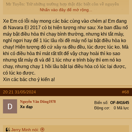
Mr Tuyền: Trừ những trường hợp thật đặc biệt còn về nguyên
Nhấn vào đây để mở rộng...
tắc: khi điều hòa ô tô không bị thiếu ga và vẫn đảm bảo độ lạnh
khi chạy với tốc độ cao chứng tỏ phần “ đầu ra “ = Dàn lạnh của
Xe Em có lỗi này mong các bác cùng vào chém ạ! Em đang
hệ thống lạnh xe của bạn vẫn còn tương đối ổn. Vấn đề còn lại ở
đi Navara El 2017 có bị hiện tượng như sau: Xe ban đầu nổ
đây là phần “ đầu vào” = Lốc nén / Dàn ngưng ( dàn nóng ) /
máy bật điều hòa thì chạy bình thường, nhưng khi tắt máy,
Quạt làm mát dàn ngưng.
nghỉ ngơi hay để 1 lúc lâu rồi đề máy nổ lại bật điều hòa ko
chạy! Hiện tượng đó cứ xảy ra đều đều, lúc được lúc ko. Mà
Lốc nén có chức năng hút, nén và chuyển ga lạnh lưu thông
khi có điều hòa thì mát rất tốt để vậy chạy hoài thì ko sao
trong hệ thống điều hòa; Lưu lượng ga lạnh được bơm từ lốc phụ
nhưng tắt máy đi và để 1 lúc như e trình bày thì em nó ko
thuộc chủ yếu vào tốc độ quay và tình trạng kỹ thuật của lốc.
chạy, nhưng chạy 1 hồi lâu bật lại điều hòa có lúc lại được,
Ngoài ra, do lốc nén được dẫn động bởi động cơ xe nên lưu
có lúc ko được.
lượng bơm của nó còn phụ thuộc vào tốc độ quay của động cơ:
Xin các bác cho ý kiến ạ!
động cơ quay chậm thì lưu lượng ga được bơm sẽ thấp, quay
nhanh thì lưu lượng ga sẽ cao. Trường hợp, khi phần hơi của lốc
20:21 31/05/2024
#68
nén đã kém thì nó không thể cung cấp đủ ga lạnh cho hệ thống
điều hòa theo đúng yêu cầu, đặc biệt là khi động cơ xe quay với
Nguyễn Văn Dũng1978
Biển số
OF-841645
Xe đạp
tốc độ thấp ( thường là khi xe chạy chậm hoặc dừng ).
Động cơ
0 Mã lực
Dàn ngưng có chức năng hạ nhiệt độ của ga lạnh đang ở trạng
thái hơi, nóng, áp suất cao khi ra khỏi lốc nén và làm cho ga
Jerry Minh nói: