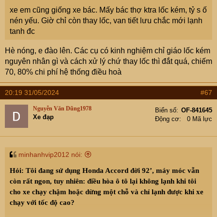
xe em cũng giống xe bác. Mấy bác thợ ktra lốc kém, tỷ s ố
nén yếu. Giờ chỉ còn thay lốc, van tiết lưu chắc mới lạnh
tanh đc
Hè nóng, e đào lên. Các cụ có kinh nghiệm chỉ giáo lốc kém
nguyên nhân gì và cách xử lý chứ thay lốc thì đắt quá, chiếm
70, 80% chi phí hệ thống điều hoà
20:19 31/05/2024
#67
Nguyễn Văn Dũng1978
Biển số
OF-841645
Xe đạp
Động cơ
0 Mã lực
minhanhvip2012 nói:
Hỏi:
Tôi đang sử dụng Honda Accord đời 92’, máy móc vẫn
còn rất ngon, tuy nhiên: điều hòa ô tô lại không lạnh khi tôi
cho xe chạy chậm hoặc dừng một chỗ và chỉ lạnh được khi xe
chạy với tốc độ cao?