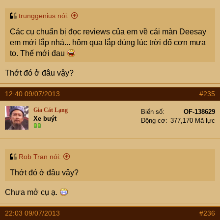
trunggenius nói:
Các cụ chuẩn bị đọc reviews của em về cái màn Deesay
em mới lắp nhá... hôm qua lắp đúng lúc trời đổ cơn mưa
to. Thế mới đau
Thớt đó ở đâu vậy?
12:40 09/07/2013
#235
Gia Cát Lạng
Biển số
OF-138629
Xe buýt
Động cơ
377,170 Mã lực
Rob Tran nói:
Thớt đó ở đâu vậy?
Chưa mở cụ ạ.
22:03 09/07/2013
#236