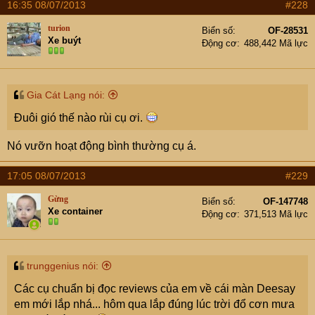
16:35 08/07/2013
#228
turion
Biển số
OF-28531
Xe buýt
Động cơ
488,442 Mã lực
Gia Cát Lạng nói:
Đuôi gió thế nào rùi cụ ơi.
Nó vưỡn hoạt động bình thường cụ á.
17:05 08/07/2013
#229
Gừng
Biển số
OF-147748
Xe container
Động cơ
371,513 Mã lực
trunggenius nói:
Các cụ chuẩn bị đọc reviews của em về cái màn Deesay
em mới lắp nhá... hôm qua lắp đúng lúc trời đổ cơn mưa