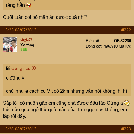
ràng hẳn
Cuối tuần coi bộ mần ăn được quá nhỉ?
13:23 08/07/2013
#222
vitgia78
Biển số
OF-32260
Xe tăng
Động cơ
496,910 Mã lực
Gừng nói:
e đồng ý
chứ như e cách cụ Vịt có 2km nhưng vẫn nói không, hí hí
Sắp tới có muốn gặp em cũng chả được đâu lão Gừng ạ
Lúc nào qua ngó thử quả màn của Trunggenius không, em
lắp rồi đấy.
13:26 08/07/2013
#223