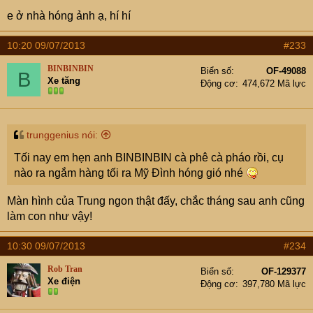
e ở nhà hóng ảnh ạ, hí hí
10:20 09/07/2013
#233
BINBINBIN
Biển số
OF-49088
B
Xe tăng
Động cơ
474,672 Mã lực
trunggenius nói:
Tối nay em hẹn anh BINBINBIN cà phê cà pháo rồi, cụ
nào ra ngắm hàng tối ra Mỹ Đình hóng gió nhé
Màn hình của Trung ngon thật đấy, chắc tháng sau anh cũng
làm con như vậy!
10:30 09/07/2013
#234
Rob Tran
Biển số
OF-129377
Xe điện
Động cơ
397,780 Mã lực