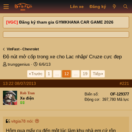
Lên xe
Đăng ký
[VGC]
Đăng ký tham gia GYMKHANA CAR GAME 2026
VinFast - Chevrolet
Độ nút mở cốp trong xe cho Lac nhập/ Cruze cực đẹp
T
N
trunggenius
6/6/13
h
g
Trước
1
…
12
…
19
Tiếp
r
à
e
y
13:22 08/07/2013
#221
a
g
d
ử
Rob Tran
Biển số
OF-129377
s
i
Xe điện
Động cơ
397,780 Mã lực
t
a
r
t
vitgia78 nói:
e
Hôm qua mấy cụ đến một lúc làm khu nhà em cứ rộn
r