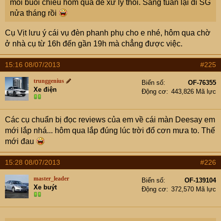
mỗi buổi chiều hôm qua để xử lý thôi. Sang tuần lại đi SG
nửa tháng rồi
Cụ Vịt lưu ý cái vụ đèn phanh phụ cho e nhé, hôm qua chờ
ở nhà cụ từ 16h đến gần 19h mà chẳng được việc.
15:16 08/07/2013
#225
trunggenius
Biển số
OF-76355
Xe điện
Động cơ
443,826 Mã lực
Các cụ chuẩn bị đọc reviews của em về cái màn Deesay em
mới lắp nhá... hôm qua lắp đúng lúc trời đổ cơn mưa to. Thế
mới đau
15:28 08/07/2013
#226
master_leader
Biển số
OF-139104
Xe buýt
Động cơ
372,570 Mã lực