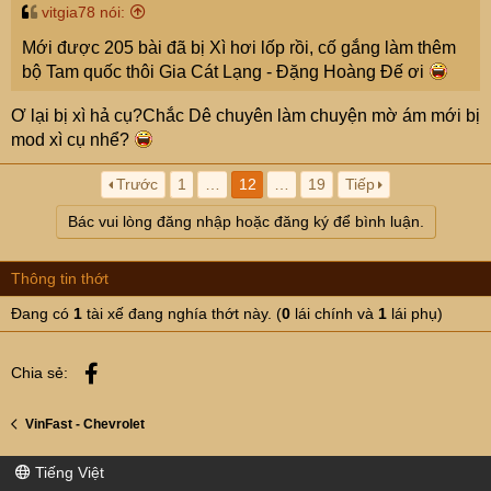
vitgia78 nói:
Mới được 205 bài đã bị Xì hơi lốp rồi, cố gắng làm thêm
bộ Tam quốc thôi Gia Cát Lạng - Đặng Hoàng Đế ơi
Ơ lại bị xì hả cụ?Chắc Dê chuyên làm chuyện mờ ám mới bị
mod xì cụ nhể?
Trước
1
…
12
…
19
Tiếp
Bác vui lòng đăng nhập hoặc đăng ký để bình luận.
Thông tin thớt
Đang có
1
tài xế đang nghía thớt này. (
0
lái chính và
1
lái phụ)
Facebook
Chia sẻ:
VinFast - Chevrolet
Tiếng Việt