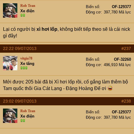
Rob Tran
Biển số
OF-129377
Xe điện
Động cơ
397,780 Mã lực
Lại có người bị
xì hơi lốp
, không biết tiếp theo sẽ là cái nick
gì đây!
22:22 09/07/2013
#237
vitgia78
Biển số
OF-32260
Xe tăng
Động cơ
496,910 Mã lực
Mới được 205 bài đã bị Xì hơi lốp rồi, cố gắng làm thêm bộ
Tam quốc thôi Gia Cát Lạng - Đặng Hoàng Đế ơi
23:02 09/07/2013
#238
Rob Tran
Biển số
OF-129377
Xe điện
Động cơ
397,780 Mã lực