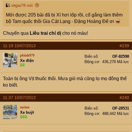
vitgia78 nói:
Mới được 205 bài đã bị Xì hơi lốp rồi, cố gắng làm thêm
bộ Tam quốc thôi Gia Cát Lạng - Đặng Hoàng Đế ơi
Chuyển qua
Liêu trai chí dị
cho nó máu!
11:19 10/07/2013
#239
pbinh979
Biển số
OF-82598
Xe điện
Động cơ
436,278 Mã lực
Toàn bị ông Vịt thuốc thôi. Mưa gió mà cũng lọ mọ đông thế
ko biết.
11:37 10/07/2013
#240
turion
Biển số
OF-28531
Xe buýt
Động cơ
488,442 Mã lực