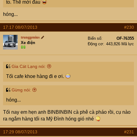
to. Thế mới đau
hóng...
17:17 08/07/2013
#230
trunggenius
Biển số
OF-76355
Xe điện
Động cơ
443,826 Mã lực
Gia Cát Lạng nói:
Tối cafe khoe hàng đi e ơi.
Gừng nói:
hóng...
Tối nay em hẹn anh BINBINBIN cà phê cà pháo rồi, cụ nào
ra ngắm hàng tối ra Mỹ Đình hóng gió nhé
17:29 08/07/2013
#231