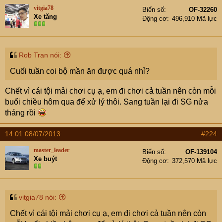
vitgia78
Biển số
OF-32260
Xe tăng
Động cơ
496,910 Mã lực
Rob Tran nói:
Cuối tuần coi bộ mần ăn được quá nhỉ?
Chết vì cái tội mải chơi cụ ạ, em đi chơi cả tuần nên còn mỗi
buổi chiều hôm qua để xử lý thôi. Sang tuần lại đi SG nửa
tháng rồi
14:01 08/07/2013
#224
master_leader
Biển số
OF-139104
Xe buýt
Động cơ
372,570 Mã lực
vitgia78 nói:
Chết vì cái tội mải chơi cụ ạ, em đi chơi cả tuần nên còn