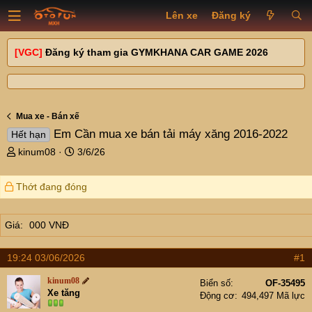
Lên xe
Đăng ký
[VGC]
Đăng ký tham gia GYMKHANA CAR GAME 2026
Mua xe - Bán xế
Em Cần mua xe bán tải máy xăng 2016-2022
Hết hạn
T
N
kinum08
3/6/26
h
g
r
à
Thớt đang đóng
e
y
a
g
d
ử
Giá
000 VNĐ
s
i
t
a
19:24 03/06/2026
#1
r
kinum08
t
Biển số
OF-35495
Xe tăng
Động cơ
494,497 Mã lực
e
r