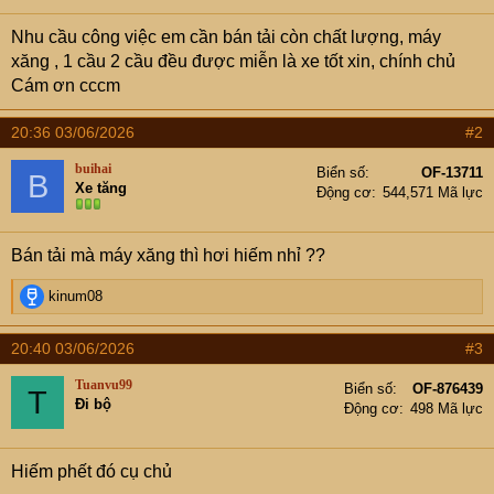
Nhu cầu công việc em cần bán tải còn chất lượng, máy
xăng , 1 cầu 2 cầu đều được miễn là xe tốt xin, chính chủ
Cám ơn cccm
20:36 03/06/2026
#2
buihai
Biển số
OF-13711
B
Xe tăng
Động cơ
544,571 Mã lực
Bán tải mà máy xăng thì hơi hiếm nhỉ ??
R
kinum08
e
a
20:40 03/06/2026
#3
c
t
Tuanvu99
Biển số
OF-876439
T
i
Đi bộ
Động cơ
498 Mã lực
o
n
s
Hiếm phết đó cụ chủ
: