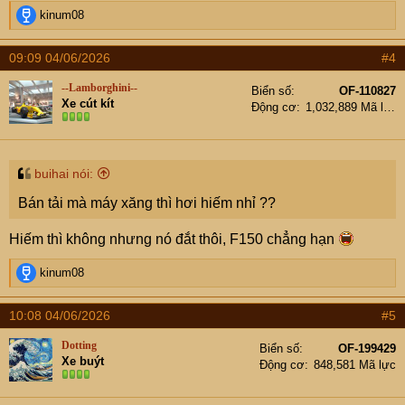
R
kinum08
e
a
09:09 04/06/2026
#4
c
t
--Lamborghini--
Biển số
OF-110827
i
Xe cút kít
Động cơ
1,032,889 Mã lực
o
n
s
:
buihai nói:
Bán tải mà máy xăng thì hơi hiếm nhỉ ??
Hiếm thì không nhưng nó đắt thôi, F150 chẳng hạn
R
kinum08
e
a
10:08 04/06/2026
#5
c
t
Dotting
Biển số
OF-199429
i
Xe buýt
Động cơ
848,581 Mã lực
o
n
s