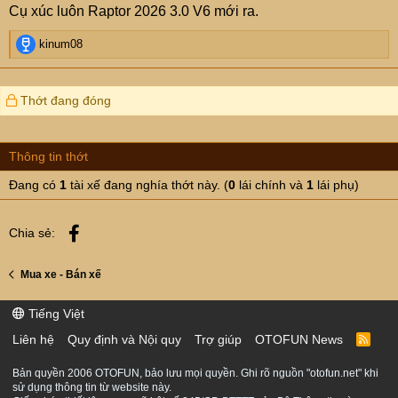
Cụ xúc luôn Raptor 2026 3.0 V6 mới ra.
:
R
kinum08
e
a
c
Thớt đang đóng
t
i
o
n
Thông tin thớt
s
Đang có
1
tài xế đang nghía thớt này. (
0
lái chính và
1
lái phụ)
:
Facebook
Chia sẻ:
Mua xe - Bán xế
Tiếng Việt
Liên hệ
Quy định và Nội quy
Trợ giúp
OTOFUN News
R
S
S
Bản quyền 2006 OTOFUN, bảo lưu mọi quyền. Ghi rõ nguồn "otofun.net" khi
sử dụng thông tin từ website này.