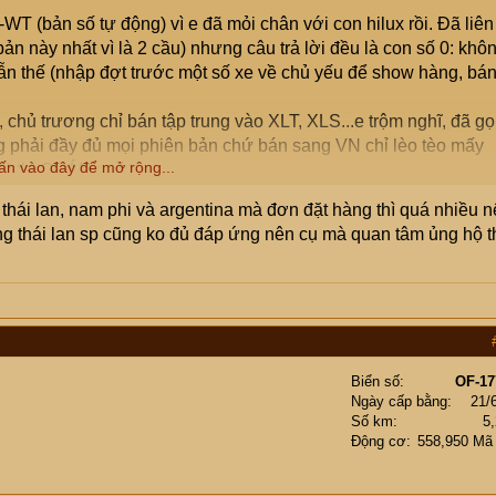
T (bản số tự động) vì e đã mỏi chân với con hilux rồi. Đã liên
bản này nhất vì là 2 cầu) nhưng câu trả lời đều là con số 0: khô
vẫn thế (nhập đợt trước một số xe về chủ yếu để show hàng, bá
 chủ trương chỉ bán tập trung vào XLT, XLS...e trộm nghĩ, đã gọ
ng phải đầy đủ mọi phiên bản chứ bán sang VN chỉ lèo tèo mấy
ấn vào đây để mở rộng...
e) thì CHÁN quá...
ó bác nào ở Ford đi qua thì tạt vào giúp e. Còn có bác nào làm
 thái lan, nam phi và argentina mà đơn đặt hàng thì quá nhiều 
về thì cũng vui lòng mách nước giúp e...
ng thái lan sp cũng ko đủ đáp ứng nên cụ mà quan tâm ủng hộ t
Biển số
OF-17
Ngày cấp bằng
21/
Số km
5
Động cơ
558,950 Mã