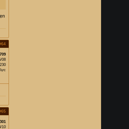
hẹn
#64
709
6/08
,230
 lực
#65
301
8/10