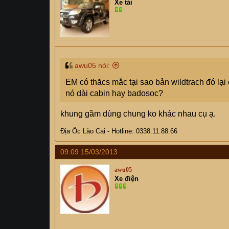
Xe tải
awu05 nói:
EM có thăcs mắc tại sao bản wildtrach đó lại 
nó dài cabin hay badosoc?
khung gầm dùng chung ko khác nhau cụ ạ.
Địa Ốc Lào Cai - Hotline: 0338.11.88.66
09:09 15/03/2013
awu05
Xe điện