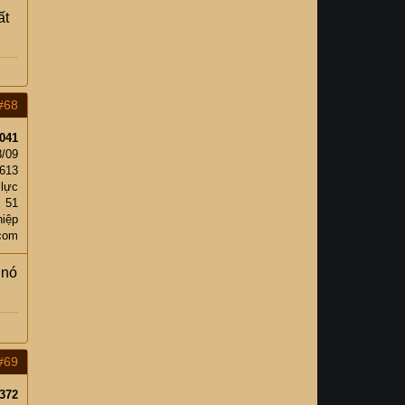
ất
#68
041
8/09
,613
 lực
51
iệp
com
 nó
#69
372