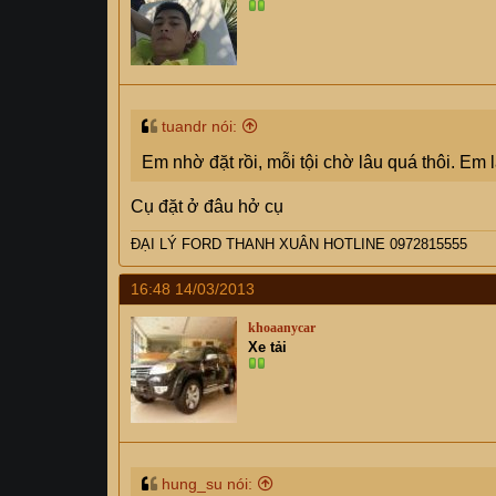
tuandr nói:
Em nhờ đặt rồi, mỗi tội chờ lâu quá thôi. Em
Cụ đặt ở đâu hở cụ
ĐẠI LÝ FORD THANH XUÂN HOTLINE 0972815555
16:48 14/03/2013
khoaanycar
Xe tải
hung_su nói: