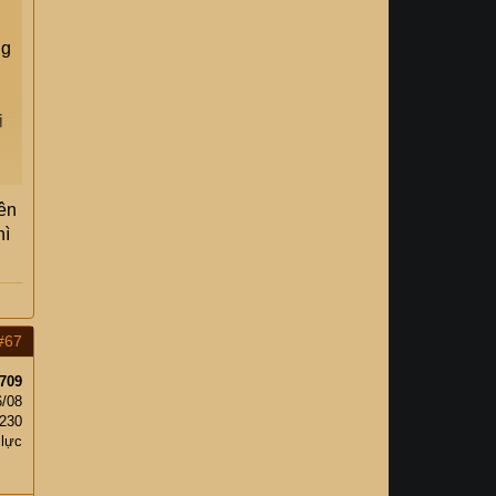
ng
n
i
nên
hì
#67
709
6/08
,230
 lực