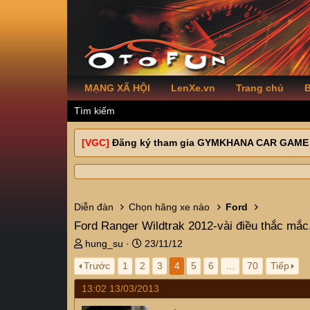
MẠNG XÃ HỘI
LenXe.vn
Trang chủ
B
Tìm kiếm
[VGC]
Đăng ký tham gia GYMKHANA CAR GAME
Diễn đàn
Chọn hãng xe nào
Ford
Ford Ranger Wildtrak 2012-vài điều thắc mắc.
T
N
hung_su
23/11/12
h
g
Trước
1
2
3
4
5
6
…
70
Tiếp
r
à
e
y
13:02 13/03/2013
a
g
d
ử