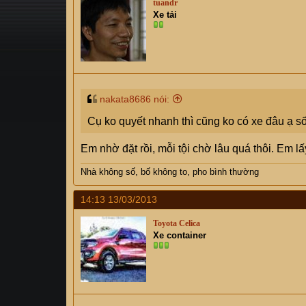
tuandr
s
i
Xe tải
t
a
r
t
e
r
nakata8686 nói:
Cụ ko quyết nhanh thì cũng ko có xe đâu ạ s
Em nhờ đặt rồi, mỗi tội chờ lâu quá thôi. Em 
Nhà không số, bố không to, pho bình thường
14:13 13/03/2013
Toyota Celica
Xe container