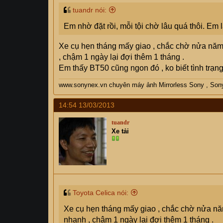
tuandr nói:
Em nhờ đặt rồi, mỗi tội chờ lâu quá thôi. Em
Xe cụ hẹn tháng mấy giao , chắc chờ nửa nă
, chậm 1 ngày lại đợi thêm 1 tháng .
Em thấy BT50 cũng ngon đó , ko biết tình trạn
www.sonynex.vn chuyên máy ảnh Mirrorless Sony , Son
14:54 13/03/2013
tuandr
Xe tải
Toyota Celica nói:
Xe cụ hẹn tháng mấy giao , chắc chờ nửa n
nhanh , chậm 1 ngày lại đợi thêm 1 tháng .