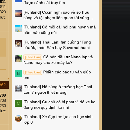
011
được cảnh sát truy tìm
6/11
[Funland]
Cccm nghĩ sao về sở hữu
320
 lực
súng và tội phạm liên quan tới súng
ống ở Mỹ
[Funland]
Có mỗi cái hội phụ huynh mà
năm nào cũng nói
[Funland]
Thái Lan: fan cuồng “Tung
cửa”đại náo Sân bay Suvarnabhumi
Có nên đầu tư Nano láp và
[Thảo luận]
Nano máy cho xe máy ko?
Phiền các bác tư vấn giúp
[Thảo luận]
B
em
#62
[Funland]
Nổ súng ở trường học Thái
Lan 7 người thiệt mạng
709
6/08
[Funland]
Cụ chủ có bị phạt vì đỗ xe ko
C
,230
đúng nơi quy định ko nhỉ
 lực
[Funland]
Xe đạp trợ lực cho học sinh
lớp 8