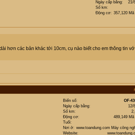
Ngày cấp bằng
21/
Số km
Động cơ
357,120 Mã
dài hơn các bản khác tới 10cm, cụ nào biết cho em thông tin với
Biển số
OF-43
Ngày cấp bằng
12/
Số km
2
Động cơ
489,149 Mã
Tuổi
Nơi ở
www.toandung.com Máy công ngh
Website
www.toandung.