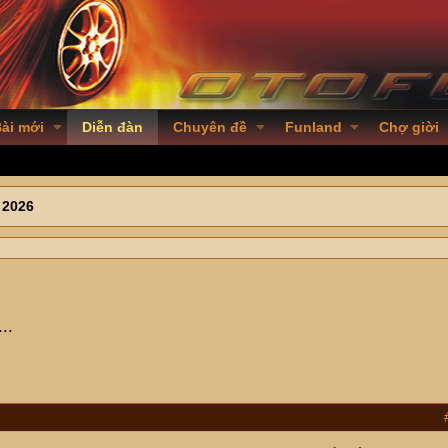
ài mới
Diễn đàn
Chuyên đề
Funland
Chợ giời
 2026
..