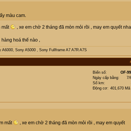
 lấy màu cam.
m mất
, xe em chờ 2 tháng đã mòn mỏi rồi , may em quyết nh
g hàng hoá thế nào ,
y A6000, Sony A5000 , Sony Fullframe A7 A7R A7S
Biển số
OF-99
Ngày cấp bằng
7/
Số km
Động cơ
401,670 Mã
ăm mất
, xe em chờ 2 tháng đã mòn mỏi rồi , may em quyết