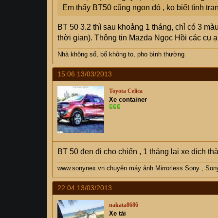
Em thấy BT50 cũng ngon đó , ko biết tình trạ
BT 50 3.2 thì sau khoảng 1 tháng, chỉ có 3 mà
thời gian). Thông tin Mazda Ngọc Hồi các cụ ạ
Nhà không số, bố không to, pho bình thường
15:06 13/03/2013
Toyota Celica
Xe container
BT 50 đen đi cho chiến , 1 tháng lại xe dịch 
www.sonynex.vn chuyên máy ảnh Mirrorless Sony , Son
22:04 13/03/2013
nakata8686
Xe tải