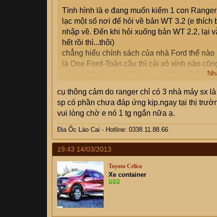
Tình hình là e đang muốn kiếm 1 con Ranger-W
lạc một số nơi để hỏi về bản WT 3.2 (e thích 
nhập về. Đến khi hỏi xuống bản WT 2.2, lại 
hết rồi thì...thôi)
chẳng hiểu chính sách của nhà Ford thế nào ,
là One Ford-Toàn cầu thì cái xó xỉnh nào cũ
Nh
con xe (chưa chắc đã hơn con Hilux 3.0 của 
Thắc mắc này chắc ko chỉ riêng em, vậy nếu c
cụ thông cảm do ranger chỉ có 3 nhà máy sx là
Salon ngoài (hoặc biết) có thể nhập được xe 
sp có phần chưa đáp ứng kịp.ngay tại thị trườ
vui lòng chờ e nó 1 tg ngắn nữa ạ.
Địa Ốc Lào Cai - Hotline: 0338.11.88.66
19:43 14/03/2013
Toyota Celica
Xe container