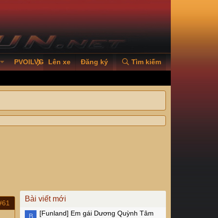
PVOILVGC2026
Lên xe
Đăng ký
Tìm kiếm
Bài viết mới
#61
[Funland]
Em gái Dương Quỳnh Tâm
B