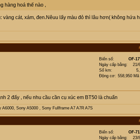
ng hàng hoá thế nào ,
u: vàng cát, xám, đen.Nêuu lấy màu đỏ thì lâu hơn( không hứa 
Biển số
OF-17
Ngày cấp bằng
21/
Số km
5
Động cơ
558,950 Mã
thành 2 đấy , nếu nhu cầu cần cụ xúc em BT50 là chuẩn
y A6000, Sony A5000 , Sony Fullframe A7 A7R A7S
Biển số
OF-71
Ngày cấp bằng
23/