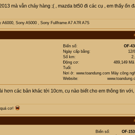
 2013 mà vẫn cháy hàng ;( , mazda bt50 đi các cụ , em thấy ổn đ
y A6000, Sony A5000 , Sony Fullframe A7 A7R A7S
Biển số
OF-43
Ngày cấp bằng
12/
Số km
2
Động cơ
489,149 Mã
Tuổi
Nơi ở
www.toandung.com Máy công ngh
Website
www.toandung.
ài hơn các bản khác tới 10cm, cụ nào biết cho em thông tin với,
 quá cơ!
Biển số
OF-153