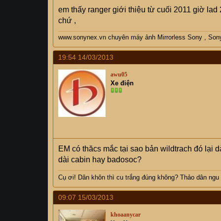
em thấy ranger giới thiệu từ cuối 2011 giờ lad
chứ ,
www.sonynex.vn chuyên máy ảnh Mirrorless Sony , Son
19:54 14/03/2013
awu05
Xe điện
EM có thăcs mắc tại sao bản wildtrach đó lại d
dài cabin hay badosoc?
Cụ
ơi! Dân khôn thì cu trắng đúng không? Thảo dân ngu
09:07 15/03/2013
khoaanycar