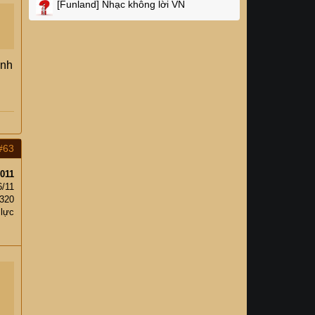
[Funland]
Nhạc không lời VN
anh
#63
011
6/11
320
 lực