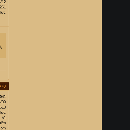
8/12
261
 lực
,
#70
041
8/09
,613
 lực
51
iệp
com