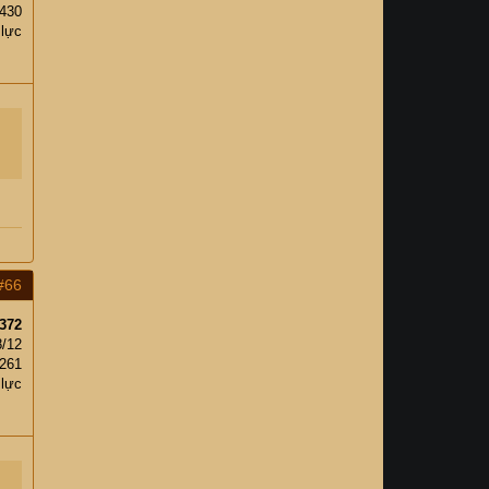
430
 lực
#66
372
8/12
261
 lực