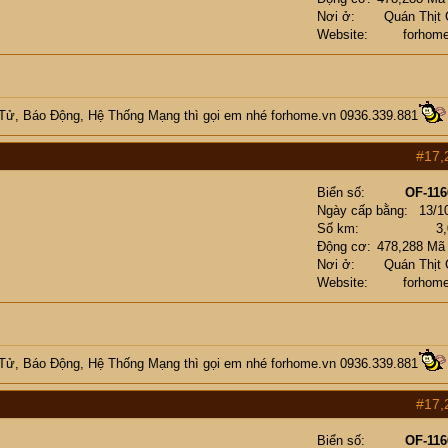
Nơi ở
Quán Thịt
Website
forhom
 Tử, Báo Động, Hệ Thống Mạng
thì gọi em nhé
forhome.vn
0936.339.881
#17,
Biển số
OF-116
Ngày cấp bằng
13/1
Số km
3
Động cơ
478,288 Mã
Nơi ở
Quán Thịt
Website
forhom
 Tử, Báo Động, Hệ Thống Mạng
thì gọi em nhé
forhome.vn
0936.339.881
#17,
Biển số
OF-116