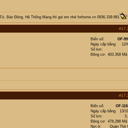
 Tử, Báo Động, Hệ Thống Mạng
thì gọi em nhé
forhome.vn
0936.339.881
#17,
Biển số
OF-99
Ngày cấp bằng
12/
Số km
Động cơ
403,358 Mã
#17,
Biển số
OF-116
Ngày cấp bằng
13/1
Số km
3
Động cơ
478,288 Mã
Nơi ở
Quán Thịt