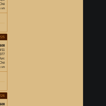
 Chó
e.vn
225
608
0/11
,077
 lực
 Chó
e.vn
226
608