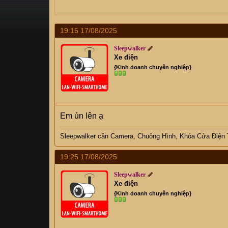
s
i
t
a
19:15 17/08/2025
r
t
Sleepwalker
e
Xe điện
r
{Kinh doanh chuyên nghiệp}
Em ủn lên ạ
Sleepwalker
cần C
amera, Chuông Hình, Khóa Cửa Điện
19:25 17/08/2025
Sleepwalker
Xe điện
{Kinh doanh chuyên nghiệp}