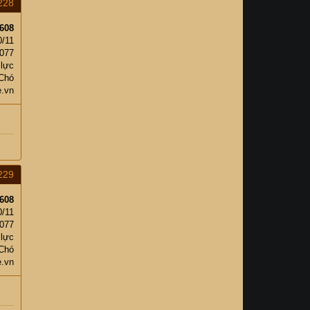
228
608
0/11
,077
 lực
 Chó
e.vn
229
608
0/11
,077
 lực
 Chó
e.vn