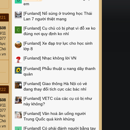
B
em
[Funland]
Nổ súng ở trường học Thái
221
Lan 7 người thiệt mạng
608
[Funland]
Cụ chủ có bị phạt vì đỗ xe ko
C
0/11
đúng nơi quy định ko nhỉ
,077
[Funland]
Xe đạp trợ lực cho học sinh
 lực
lớp 8
 Chó
e.vn
[Funland]
Nhạc không lời VN
[Funland]
Phẫu thuật u nang dây thanh
quản
[Funland]
Giao thông Hà Nội có vẻ
đang thay đổi tích cực các bác nhỉ
222
[Funland]
VETC của các cụ có bị như
608
này không?
0/11
,077
[Funland]
Văn hoá ăn uống người
 lực
Trung Quốc quá kinh khủng
 Chó
e.vn
[Funland]
Có phải đánh người bằng tay
I