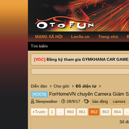
MẠNG XÃ HỘI
LenXe.vn
Trang chủ
B
Tìm kiếm
[VGC]
Đăng ký tham gia GYMKHANA CAR GAME
Diễn đàn
Chợ giời
Đồ điện tử
ForHomeVN chuyên Camera Giám Sát
[KDCN]
T
N
T
Sleepwalker
28/9/17
báo động
camera
h
g
a
Trước
1
…
860
861
862
863
864
r
à
g
e
y
s
Số đi
a
g
d
ử