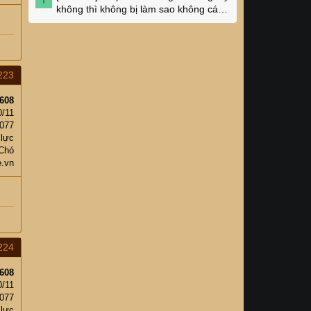
không thì không bị làm sao không các
cụ?
223
608
0/11
,077
 lực
 Chó
e.vn
224
608
0/11
,077
 lực