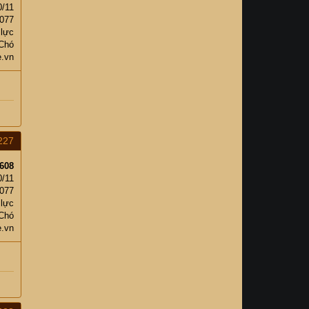
0/11
,077
 lực
 Chó
e.vn
227
608
0/11
,077
 lực
 Chó
e.vn