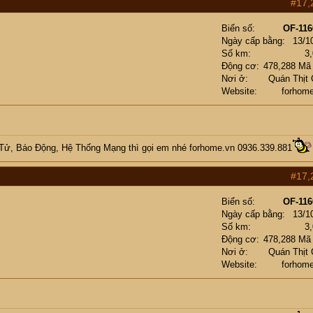
#17,
Biển số
OF-116
Ngày cấp bằng
13/1
Số km
3
Động cơ
478,288 Mã
Nơi ở
Quán Thịt
Website
forhom
 Tử, Báo Động, Hệ Thống Mạng
thì gọi em nhé
forhome.vn
0936.339.881
#17,
Biển số
OF-116
Ngày cấp bằng
13/1
Số km
3
Động cơ
478,288 Mã
Nơi ở
Quán Thịt
Website
forhom