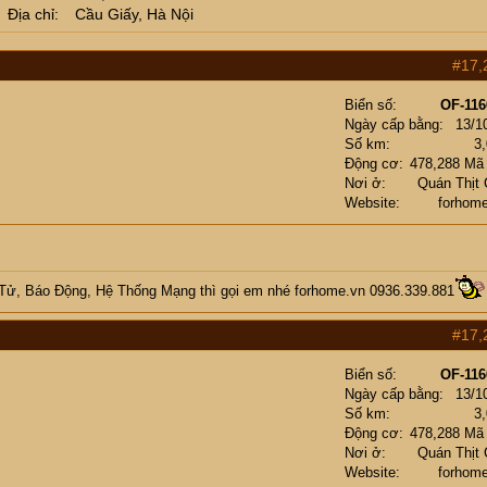
Địa chỉ
Cầu Giấy, Hà Nội
#17,
Biển số
OF-116
Ngày cấp bằng
13/1
Số km
3
Động cơ
478,288 Mã
Nơi ở
Quán Thịt
Website
forhom
 Tử, Báo Động, Hệ Thống Mạng
thì gọi em nhé
forhome.vn
0936.339.881
#17,
Biển số
OF-116
Ngày cấp bằng
13/1
Số km
3
Động cơ
478,288 Mã
Nơi ở
Quán Thịt
Website
forhom