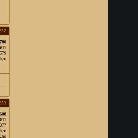
232
780
6/11
579
 lực
233
608
0/11
,077
 lực
 Chó