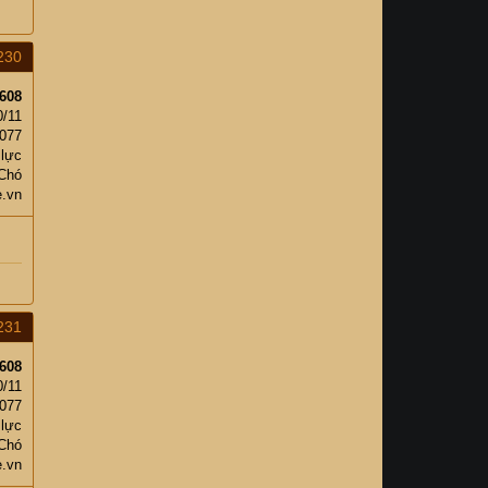
230
608
0/11
,077
 lực
 Chó
e.vn
231
608
0/11
,077
 lực
 Chó
e.vn