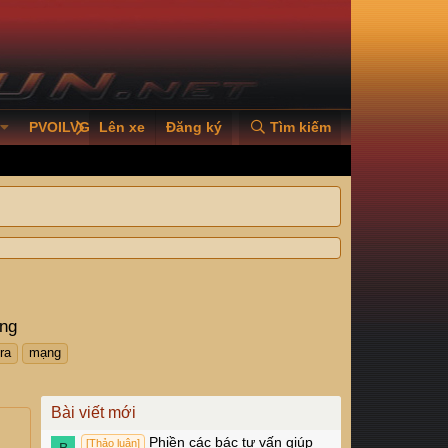
PVOILVGC2026
Lên xe
Đăng ký
Tìm kiếm
ng
ra
mạng
Bài viết mới
Phiền các bác tư vấn giúp
[Thảo luận]