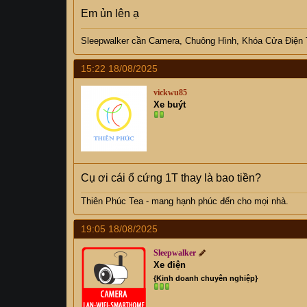
Em ủn lên ạ
Sleepwalker
cần C
amera, Chuông Hình, Khóa Cửa Điện
15:22 18/08/2025
vickwu85
Xe buýt
Cụ ơi cái ổ cứng 1T thay là bao tiền?
Thiên Phúc Tea - mang hạnh phúc đến cho mọi nhà.
19:05 18/08/2025
Sleepwalker
Xe điện
{Kinh doanh chuyên nghiệp}