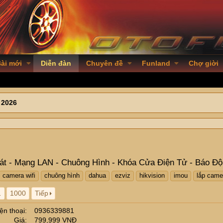
ài mới
Diễn đàn
Chuyên đề
Funland
Chợ giời
 2026
 - Mạng LAN - Chuông Hình - Khóa Cửa Điện Tử - Báo Độ
camera wifi
chuông hình
dahua
ezviz
hikvision
imou
lắp came
…
1000
Tiếp
ện thoại
0936339881
Giá
799,999 VNĐ