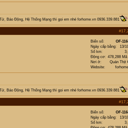
 Tử, Báo Động, Hệ Thống Mạng
thì gọi em nhé
forhome.vn
0936.339.881
#17,
Biển số
OF-116
Ngày cấp bằng
13/1
Số km
3
Động cơ
478,288 Mã
Nơi ở
Quán Thịt
Website
forhom
 Tử, Báo Động, Hệ Thống Mạng
thì gọi em nhé
forhome.vn
0936.339.881
#17,
Biển số
OF-116
Ngày cấp bằng
13/1
Số km
3
Động cơ
478,288 Mã