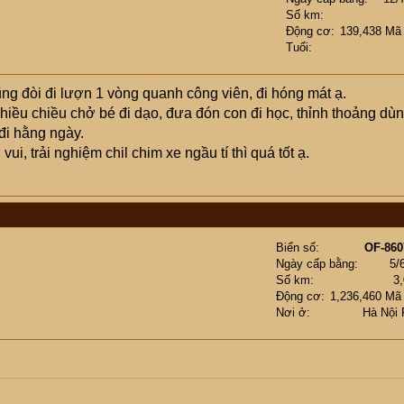
Số km
Động cơ
139,438 Mã
Tuổi
ng đòi đi lượn 1 vòng quanh công viên, đi hóng mát ạ.
iều chiều chở bé đi dạo, đưa đón con đi học, thỉnh thoảng dù
đi hằng ngày.
ui, trải nghiệm chil chim xe ngầu tí thì quá tốt ạ.
Biển số
OF-860
Ngày cấp bằng
5/
Số km
3
Động cơ
1,236,460 Mã
Nơi ở
Hà Nội