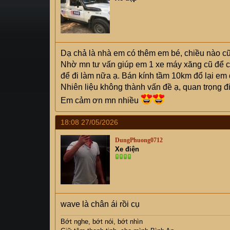
s
i
t
a
r
t
Dạ chả là nhà em có thêm em bé, chiều nào cũ
e
Nhờ mn tư vấn giúp em 1 xe máy xăng cũ để ch
r
để đi làm nữa ạ. Bán kính tầm 10km đổ lại em 
Nhiên liệu không thành vấn đề ạ, quan trọng đi v
Em cảm ơn mn nhiều
18:08 27/05/2026
DungPhuong0712
Xe điện
wave là chân ái rồi cụ
Bớt nghe, bớt nói, bớt nhìn