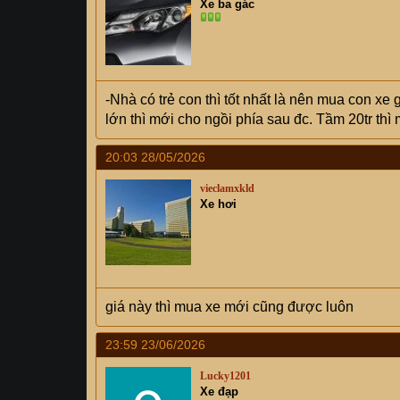
Xe ba gác
-Nhà có trẻ con thì tốt nhất là nên mua con xe 
lớn thì mới cho ngồi phía sau đc. Tầm 20tr thì
20:03 28/05/2026
vieclamxkld
Xe hơi
giá này thì mua xe mới cũng được luôn
23:59 23/06/2026
Lucky1201
Xe đạp