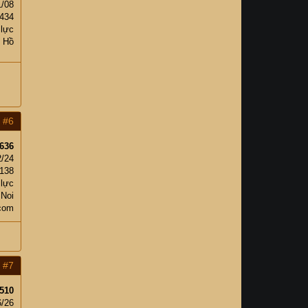
1/08
,434
 lực
 Hồ
#6
636
2/24
138
 lực
 Noi
com
#7
510
6/26