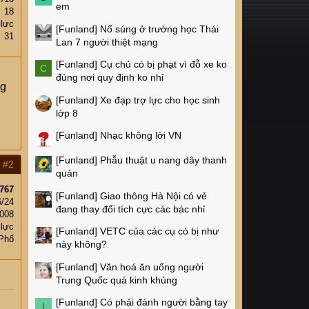
em
18
 lực
[Funland]
Nổ súng ở trường học Thái
31
Lan 7 người thiệt mạng
[Funland]
Cụ chủ có bị phạt vì đỗ xe ko
C
đúng nơi quy định ko nhỉ
ng
[Funland]
Xe đạp trợ lực cho học sinh
lớp 8
[Funland]
Nhạc không lời VN
[Funland]
Phẫu thuật u nang dây thanh
#2
quản
767
[Funland]
Giao thông Hà Nội có vẻ
6/24
đang thay đổi tích cực các bác nhỉ
,008
 lực
[Funland]
VETC của các cụ có bị như
 Phố
này không?
[Funland]
Văn hoá ăn uống người
Trung Quốc quá kinh khủng
[Funland]
Có phải đánh người bằng tay
I