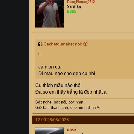
DungPhuong0712
i
Xe điện
o
n
s
:
Cachetdumahet nói:
c
cam on cu.
Di mau nao cho dep cu nhi
Cụ thích mầu nào thôi
Đa số em thấy trắng là đẹp nhất ạ
Bớt nghe, bớt nói, bớt nhìn
Giữ tâm thanh tịnh, cho mình Bình An
12:00 28/05/2026
RAVA