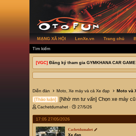
MẠNG XÃ HỘI
LenXe.vn
Trang chủ
B
Tìm kiếm
[VGC]
Đăng ký tham gia GYMKHANA CAR GAME
Diễn đàn
Moto, Xe máy và cả Xe đạp
Moto và 
[Nhờ mn tư vấn] Chọn xe máy cũ d
[Thảo luận]
T
N
Cachetdumahet
27/5/26
h
g
r
à
17:05 27/05/2026
e
y
a
g
Cachetdumahet
Xe đạp
d
ử