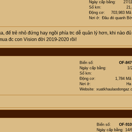
Ngày cấp bằng
27/1
Số km
21
Động cơ
703,983 Mã
Nơi ở
Đâu đó quanh Bờ
ga, để trẻ nhỏ đứng hay ngồi phía trc dễ quản lý hơn, khi nào đủ
 mua đc con Vision đời 2019-2020 rồi!
Biển số
OF-847
Ngày cấp bằng
1/
Số km
Động cơ
1,784 Mã
Nơi ở
Ha
Website
xuatkhaulaodongaz.
Biển số
OF-910
Ngày cấp bằng
14/