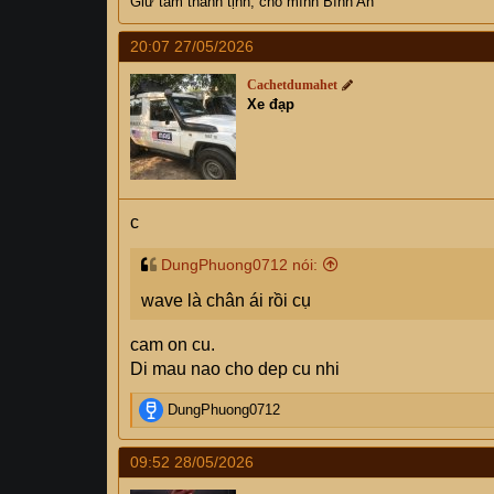
Giữ tâm thanh tịnh, cho mình Bình An
20:07 27/05/2026
Cachetdumahet
Xe đạp
c
DungPhuong0712 nói:
wave là chân ái rồi cụ
cam on cu.
Di mau nao cho dep cu nhi
R
DungPhuong0712
e
a
09:52 28/05/2026
c
t