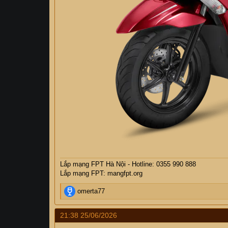
Lắp mạng FPT Hà Nội - Hotline: 0355 990 888
Lắp mạng FPT: mangfpt.org
R
omerta77
e
a
21:38 25/06/2026
c
t