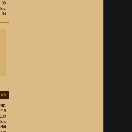
30
 lực
34
#8
481
2/18
100
 lực
 Nội