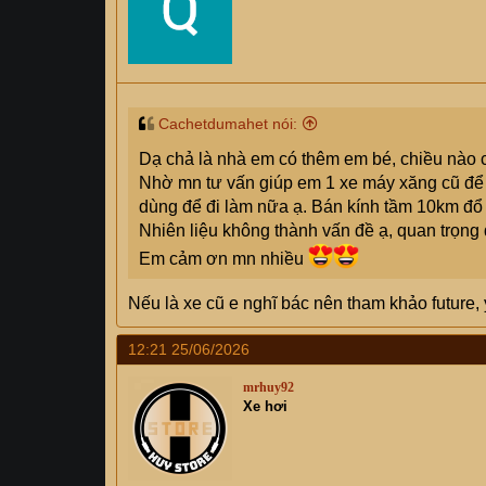
Cachetdumahet nói:
Dạ chả là nhà em có thêm em bé, chiều nào c
Nhờ mn tư vấn giúp em 1 xe máy xăng cũ để c
dùng để đi làm nữa ạ. Bán kính tầm 10km đổ 
Nhiên liệu không thành vấn đề ạ, quan trọng đi 
Em cảm ơn mn nhiều
Nếu là xe cũ e nghĩ bác nên tham khảo future,
12:21 25/06/2026
mrhuy92
Xe hơi