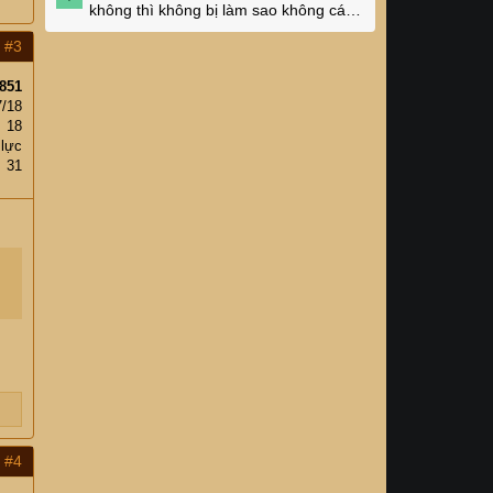
không thì không bị làm sao không các
cụ?
#3
851
7/18
18
 lực
31
#4