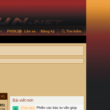
PVOILVGC2026
Lên xe
Đăng ký
Tìm kiếm
#1
Bài viết mới
851
Phiền các bác tư vấn giúp
[Thảo luận]
B
7/18