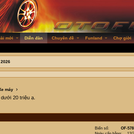
ài mới
Diễn đàn
Chuyên đề
Funland
Chợ giời
 2026
Xe máy
ưới 20 triệu ạ.
Biển số
OF-578
Ngày cấp bằng
12/