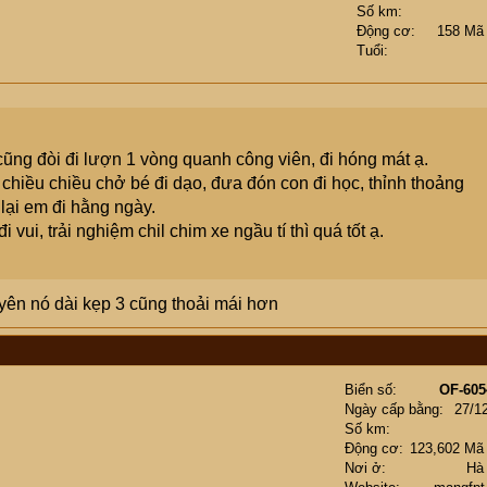
Số km
Động cơ
158 Mã
Tuổi
ũng đòi đi lượn 1 vòng quanh công viên, đi hóng mát ạ.
hiều chiều chở bé đi dạo, đưa đón con đi học, thỉnh thoảng
lại em đi hằng ngày.
vui, trải nghiệm chil chim xe ngầu tí thì quá tốt ạ.
 yên nó dài kẹp 3 cũng thoải mái hơn
Biển số
OF-605
Ngày cấp bằng
27/1
Số km
Động cơ
123,602 Mã
Nơi ở
Hà