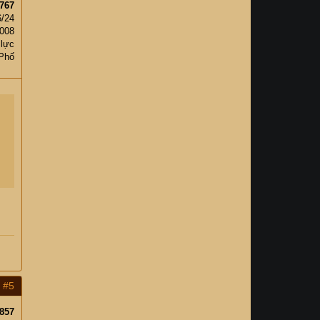
767
6/24
,008
 lực
 Phố
#5
857