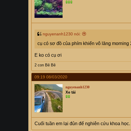
nguyenanh1230 nói:
cụ có sơ đồ của phím khiển vô lăng morning
E ko có cụ ơi
2 con Bê Bê
09:19 08/03/2020
nguyenanh1230
Xe tải
Cuối tuần em lại đủn để nghiên cứu khoa học.