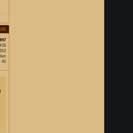
106
897
9/15
,012
 lực
41
i