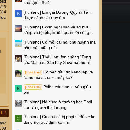
083
khu tập thể cũ
6/13
[Funland]
Em gái Dương Quỳnh Tâm
314
B
 lực
được cảnh sát truy tìm
[Funland]
Cccm nghĩ sao về sở hữu
súng và tội phạm liên quan tới súng
ống ở Mỹ
[Funland]
Có mỗi cái hội phụ huynh mà
năm nào cũng nói
i
[Funland]
Thái Lan: fan cuồng “Tung
cửa”đại náo Sân bay Suvarnabhumi
Có nên đầu tư Nano láp và
[Thảo luận]
Nano máy cho xe máy ko?
Phiền các bác tư vấn giúp
[Thảo luận]
B
em
[Funland]
Nổ súng ở trường học Thái
Lan 7 người thiệt mạng
102
[Funland]
Cụ chủ có bị phạt vì đỗ xe ko
C
đúng nơi quy định ko nhỉ
887
1/08