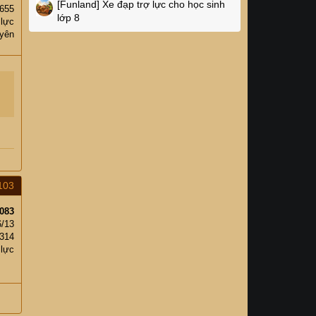
[Funland]
Xe đạp trợ lực cho học sinh
655
lớp 8
 lực
uyên
103
083
6/13
314
 lực