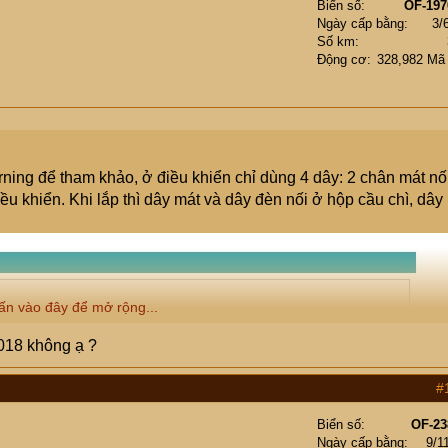
Biển số
OF-197
Ngày cấp bằng
3/
Số km
Động cơ
328,982 Mã
rning để tham khảo, ở điều khiển chỉ dùng 4 dây: 2 chân mát nố
ều khiển. Khi lắp thì dây mát và dây đèn nối ở hộp cầu chì, dây
ấn vào đây để mở rộng...
018 không ạ ?
#
Biển số
OF-23
Ngày cấp bằng
9/1