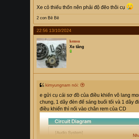
Xe cỏ thiếu thốn nên phải độ đẽo thôi cụ
2 con Bê Bê
22:56 13/10/2024
kemsu
Xe tăng
kimyungnam nói:
e gửi cụ cái sơ đồ của điều khiển vô lang mo
chung, 1 dây đèn để sáng buổi tối và 1 dây đi
điều khiển thì nối vào chân rem của CD
Nh