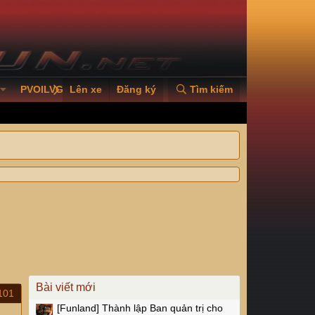
PVOILVGC2026
Lên xe
Đăng ký
Tìm kiếm
Bài viết mới
101
[Funland]
Thành lập Ban quản trị cho