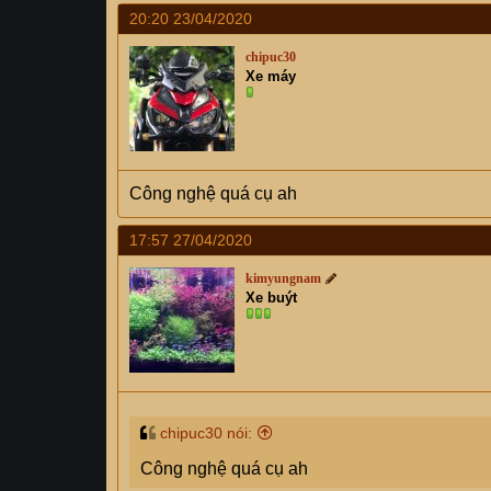
20:20 23/04/2020
chipuc30
Xe máy
Công nghệ quá cụ ah
17:57 27/04/2020
kimyungnam
Xe buýt
chipuc30 nói:
Công nghệ quá cụ ah