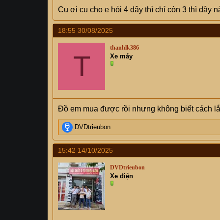
Cụ ơi cụ cho e hỏi 4 dây thì chỉ còn 3 thì dâ
18:55 30/08/2025
thanhlk386
T
Xe máy
Đồ em mua được rồi nhưng không biết cách lắp
R
DVDtrieubon
e
a
15:42 14/10/2025
c
t
DVDtrieubon
i
Xe điện
o
n
s
: