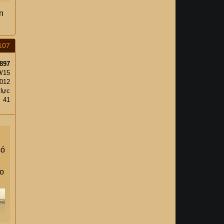
n
107
897
9/15
,012
 lực
41
có
áo