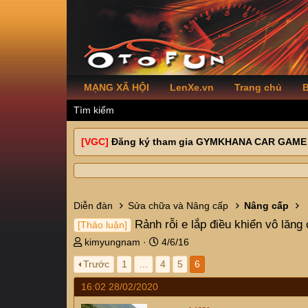
MẠNG XÃ HỘI
LenXe.vn
Trang chủ
B
Tìm kiếm
[VGC]
Đăng ký tham gia GYMKHANA CAR GAME
Diễn đàn
Sửa chữa và Nâng cấp
Nâng cấp
Rảnh rỗi e lắp điều khiển vô lăn
[Thảo luận]
T
N
kimyungnam
4/6/16
h
g
Trước
1
…
4
5
6
r
à
e
y
16:02 28/02/2020
a
g
d
ử