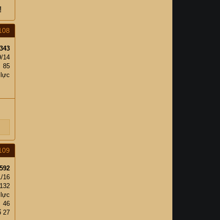
!
108
343
9/14
85
 lực
109
592
1/16
,132
 lực
46
ố 27