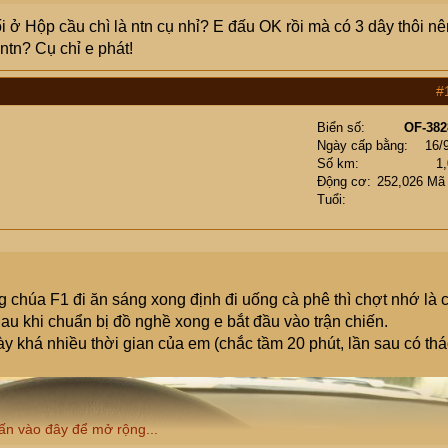
 ở Hộp cầu chì là ntn cụ nhỉ? E đấu OK rồi mà có 3 dây thôi nê
ntn? Cụ chỉ e phát!
#
Biển số
OF-382
Ngày cấp bằng
16/
Số km
1
Động cơ
252,026 Mã
Tuổi
 chúa F1 đi ăn sáng xong định đi uống cà phê thì chợt nhớ là 
Sau khi chuẩn bị đồ nghề xong e bắt đầu vào trận chiến.
ày khá nhiều thời gian của em (chắc tầm 20 phút, lần sau có th
ấn vào đây để mở rộng...