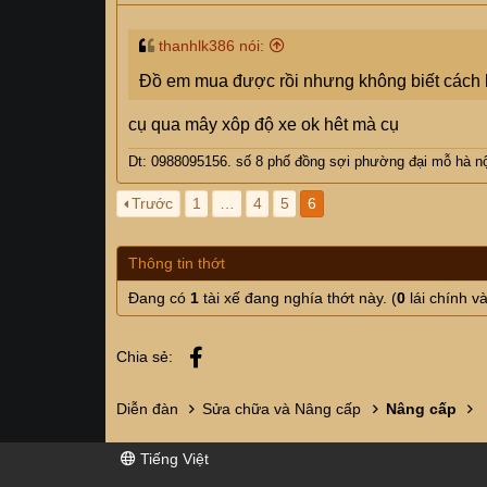
thanhlk386 nói:
Đồ em mua được rồi nhưng không biết cách lắ
Trước khi tháo thì e đã tháo cọc bình vì 2 lý d
cụ qua mây xôp độ xe ok hêt mà cụ
- Tránh động chạm làm nổ túi khí
- Chẳng may ấn vào nút còi hàng xóm nó tưở
Dt: 0988095156. số 8 phố đồng sợi phường đại mỗ hà nộ
Còn đây là hàng chuẩn bị sẵn
Trước
1
…
4
5
6
Thông tin thớt
Đang có
1
tài xế đang nghía thớt này. (
0
lái chính v
Facebook
Chia sẻ:
Diễn đàn
Sửa chữa và Nâng cấp
Nâng cấp
Tiếng Việt