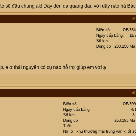
y nào sẽ đấu chung ak! Dây đèn dạ quang đấu với dây nào hả Bác
#
Biển số
OF-334
Ngày cấp bằng
11/
Số km
Động cơ
280,150 Mã
, e ở thái nguyên có cụ nào hỗ trợ giúp em với ạ
#
Biển số
OF-399
Ngày cấp bằng
4/
Số km
3
Động cơ
253,195 Mã
Tuổi
Nơi ở
khu thương mai trung văn ki ốt s