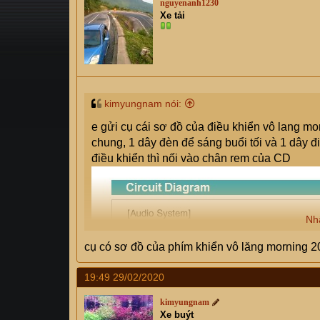
nguyenanh1230
s
i
Xe tải
t
a
r
t
e
r
kimyungnam nói:
e gửi cụ cái sơ đồ của điều khiển vô lang mo
chung, 1 dây đèn để sáng buổi tối và 1 dây đi
điều khiển thì nối vào chân rem của CD
Nh
cụ có sơ đồ của phím khiển vô lăng morning 2
19:49 29/02/2020
kimyungnam
Xe buýt