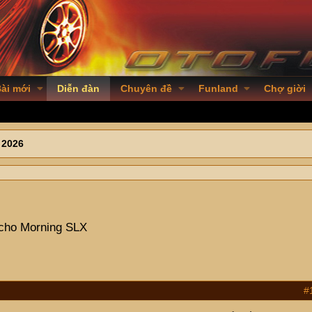
ài mới
Diễn đàn
Chuyên đề
Funland
Chợ giời
 2026
g cho Morning SLX
#