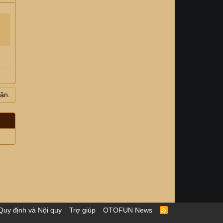
uận.
Quy định và Nội quy
Trợ giúp
OTOFUN News
R
S