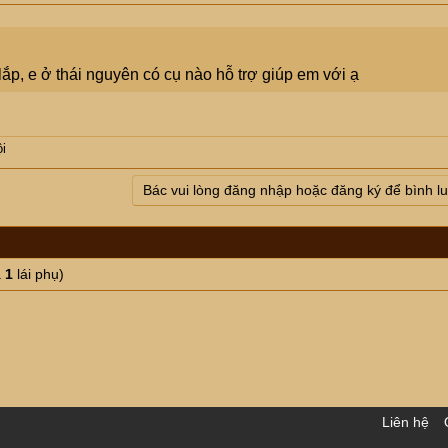
p, e ở thái nguyên có cụ nào hỗ trợ giúp em với ạ
o:
ng mình ...
i
Bác vui lòng đăng nhập hoặc đăng ký để bình l
à
1
lái phụ)
Liên hệ