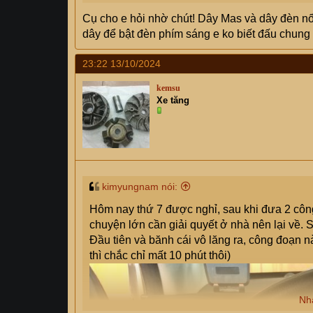
Cụ cho e hỏi nhờ chút! Dây Mas và dây đèn nối
dây để bật đèn phím sáng e ko biết đấu chung 
23:22 13/10/2024
kemsu
Xe tăng
kimyungnam nói:
Hôm nay thứ 7 được nghỉ, sau khi đưa 2 công
chuyện lớn cần giải quyết ở nhà nên lại về. 
Đầu tiên và bănh cái vô lăng ra, công đoạn n
thì chắc chỉ mất 10 phút thôi)
Nh