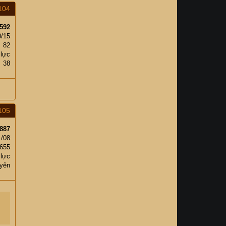
104
592
0/15
82
 lực
38
105
887
1/08
655
 lực
uyên