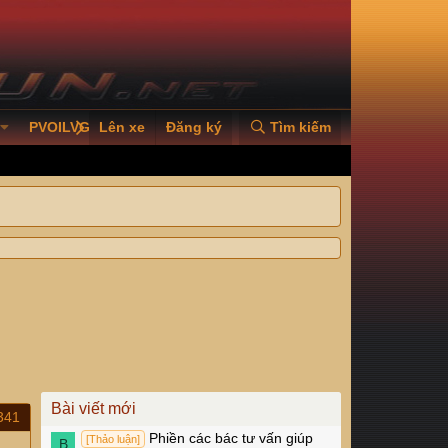
PVOILVGC2026
Lên xe
Đăng ký
Tìm kiếm
Bài viết mới
341
Phiền các bác tư vấn giúp
[Thảo luận]
B