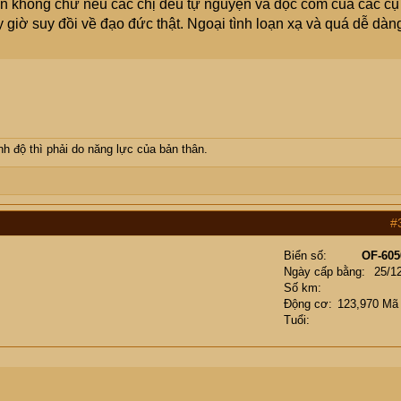
yện không chứ nếu các chị đều tự nguyện và đọc còm của các cụ
y giờ suy đồi về đạo đức thật. Ngoại tình loạn xạ và quá dễ dàn
h độ thì phải do năng lực của bản thân.
#
Biển số
OF-605
Ngày cấp bằng
25/1
Số km
Động cơ
123,970 Mã
Tuổi