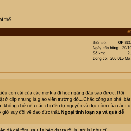
al thế
#
Biển số
OF-821
Ngày cấp bằng
20/1
Số km
2
Động cơ
206,015 Mã
kiểu con cái của các mợ kia đi học ngẩng đầu sao được. Rồi
ặt ở clip nhưng là giáo viên trường đó....Chắc công an phải bắt
yện không chứ nếu các chị đều tự nguyện và đọc còm của các cụ
y giờ suy đồi về đạo đức thật.
Ngoại tình loạn xạ và quá dễ
n đá cái tõm, sau 1s bèo dạt ra rồi lại trở lại như cũ.