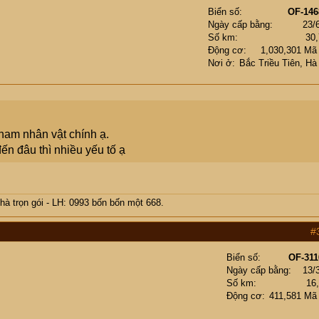
Biển số
OF-146
Ngày cấp bằng
23/
Số km
30
Động cơ
1,030,301 Mã
Nơi ở
Bắc Triều Tiên, Hà
nam nhân vật chính ạ.
 đến đâu thì nhiều yếu tố ạ
 Nhà trọn gói - LH: 0993 bốn bốn một 668.
#
Biển số
OF-311
Ngày cấp bằng
13/
Số km
16
Động cơ
411,581 Mã