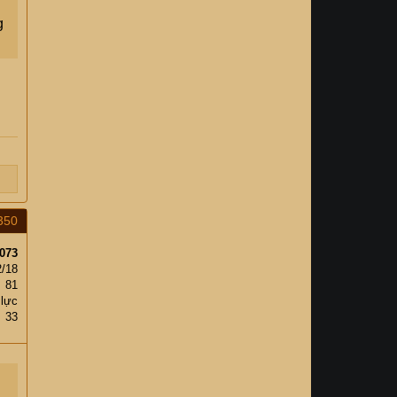
g
350
073
2/18
81
 lực
33