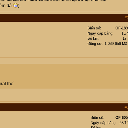
ném đá
).
#
Biển số
OF-189
Ngày cấp bằng
15/
Số km
17
Động cơ
1,089,656 Mã
ral thế
#
Biển số
OF-605
Ngày cấp bằng
25/1
Số km