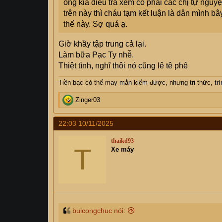
ông kia điều tra xem có phải các chị tự ngu
trên này thì cháu tạm kết luận là dân mình bâ
thế này. Sợ quá ạ.
Giờ khầy tập trung cả lại.
Làm bữa Pạc Ty nhễ.
Thiệt tình, nghĩ thôi nó cũng lê tê phê
Tiền bạc có thể may mắn kiếm được, nhưng tri thức, trìn
R
Zinger03
e
a
22:03 10/11/2025
c
t
thaikd93
i
T
Xe máy
o
n
s
:
buicongchuc nói: