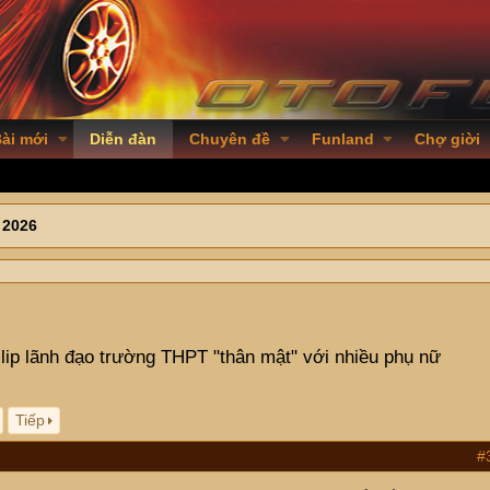
ài mới
Diễn đàn
Chuyên đề
Funland
Chợ giời
 2026
ip lãnh đạo trường THPT "thân mật" với nhiều phụ nữ
Tiếp
#