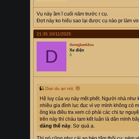
Vụ này ầm ĩ cuối năm trước r cụ.
Đợt này ko hiểu sao lại được cụ nào pr làm vir
21:35 10/11/2025
duonglamkhoa
D
Xe điện
Dan du an nói:
Hệ luỵ của vụ này mệt phết. Người nhà như 
nhiều gia đình lục đục vì vợ mình không có m
ông kia điều tra xem có phải các chị tự ngu
trên này thì cháu tạm kết luận là dân mình bâ
dàng thế này
. Sợ quá ạ.
Thì nó cũng như cái ao bèo tấm thôi cụ: ném viê