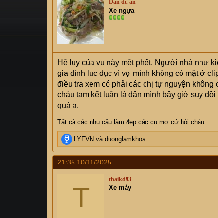
Dan du an
s
i
Xe ngựa
t
a
r
t
e
Hệ luỵ của vụ này mệt phết. Người nhà như ki
r
gia đình lục đục vì vợ mình không có mặt ở cli
điều tra xem có phải các chị tự nguyện không 
cháu tạm kết luận là dân mình bây giờ suy đồi
quá ạ.
Tất cả các nhu cầu làm đẹp các cụ mợ cứ hỏi cháu.
R
LYFVN
và
duonglamkhoa
e
a
21:35 10/11/2025
c
t
thaikd93
i
T
Xe máy
o
n
s
: