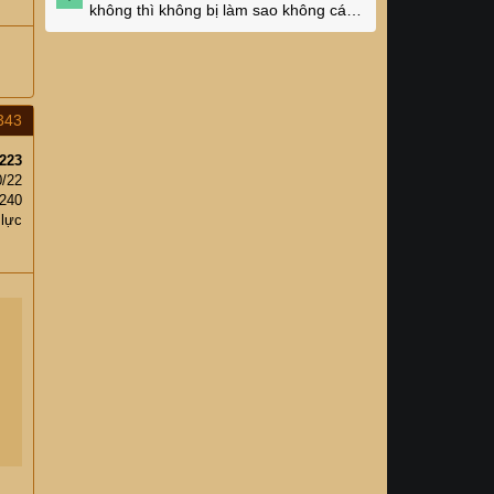
không thì không bị làm sao không các
cụ?
343
223
0/22
,240
 lực