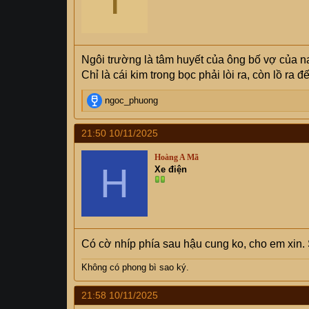
Ngôi trường là tâm huyết của ông bố vợ của n
Chỉ là cái kim trong bọc phải lòi ra, còn lồ ra đ
R
ngoc_phuong
e
a
21:50 10/11/2025
c
t
Hoàng A Mã
i
H
Xe điện
o
n
s
:
Có cờ nhíp phía sau hậu cung ko, cho em xin.
Không có phong bì sao ký.
21:58 10/11/2025