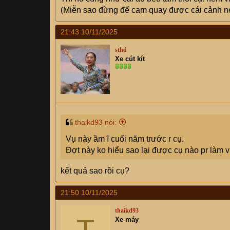
(Miễn sao đừng để cam quay được cái cảnh 
21:43 10/11/2025
sthd
Xe cút kít
thaikd93 nói:
Vụ này ầm ĩ cuối năm trước r cụ.
Đợt này ko hiểu sao lại được cụ nào pr làm vi
kết quả sao rồi cụ?
21:50 10/11/2025
thaikd93
T
Xe máy