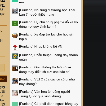
944
em
5/11
[Funland]
Nổ súng ở trường học Thái
,381
 lực
Lan 7 người thiệt mạng
[Funland]
Cụ chủ có bị phạt vì đỗ xe ko
C
đúng nơi quy định ko nhỉ
ều
[Funland]
Xe đạp trợ lực cho học sinh
lớp 8
hì
[Funland]
Nhạc không lời VN
[Funland]
Phẫu thuật u nang dây thanh
quản
[Funland]
Giao thông Hà Nội có vẻ
đang thay đổi tích cực các bác nhỉ
342
[Funland]
VETC của các cụ có bị như
này không?
073
[Funland]
Văn hoá ăn uống người
2/18
Trung Quốc quá kinh khủng
81
 lực
[Funland]
Có phải đánh người bằng tay
33
I