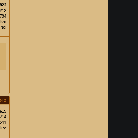
822
6/12
,784
 lực
 Nội
348
615
3/14
,211
 lực