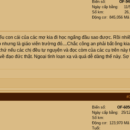
Biển số
OF-94
Ngày cấp bằng
11/
Số km
26
Động cơ
845,056 Mã
ểu con cái của các mợ kia đi học ngẩng đầu sao được. Rồi nhi
p nhưng là giáo viên trường đó....Chắc công an phải bắt ông kia
chứ nếu các chị đều tự nguyện và đọc còm của các cụ trên này t
 về đạo đức thật. Ngoại tình loạn xạ và quá dễ dàng thế này. Sợ
#
Biển số
OF-605
Ngày cấp bằng
25/1
Số km
Động cơ
123,970 Mã
Tuổi