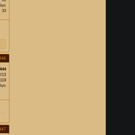
 lực
33
346
444
2/13
,119
 lực
347