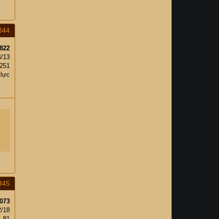
344
822
4/13
,251
 lực
345
073
2/18
81