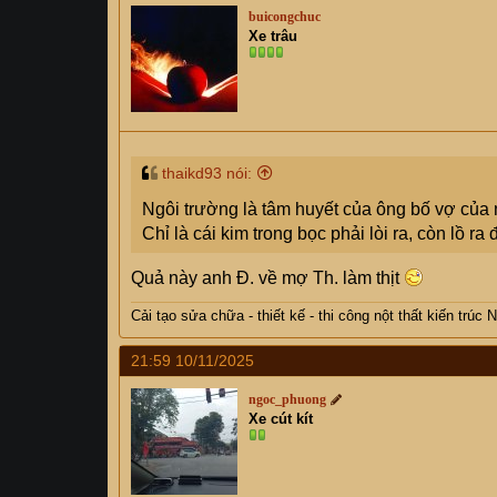
buicongchuc
Xe trâu
thaikd93 nói:
Ngôi trường là tâm huyết của ông bố vợ của 
Chỉ là cái kim trong bọc phải lòi ra, còn lồ ra
Quả này anh Đ. về mợ Th. làm thịt
Cải tạo sửa chữa - thiết kế - thi công nột thất kiến trúc
21:59 10/11/2025
ngoc_phuong
Xe cút kít