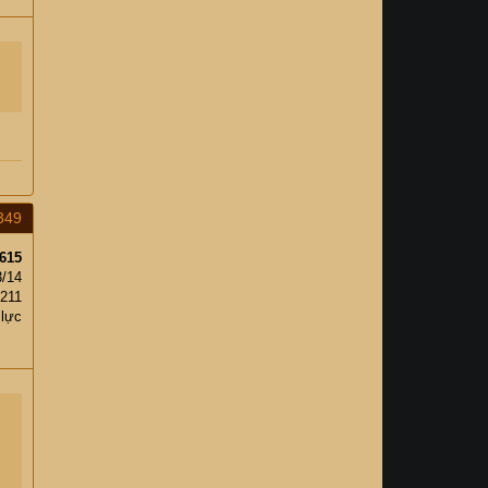
349
615
3/14
,211
 lực