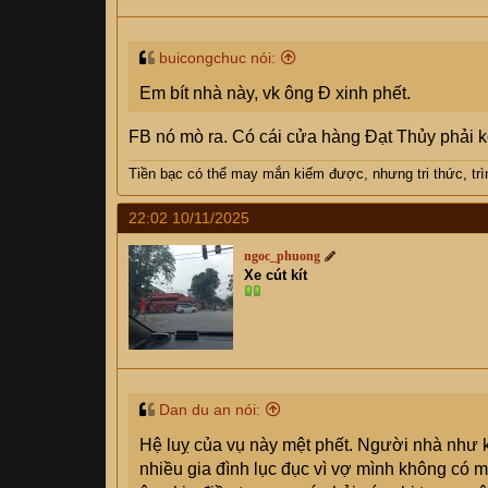
buicongchuc nói:
Em bít nhà này, vk ông Đ xinh phết.
FB nó mò ra. Có cái cửa hàng Đạt Thủy phải k
Tiền bạc có thể may mắn kiếm được, nhưng tri thức, trìn
22:02 10/11/2025
ngoc_phuong
Xe cút kít
Dan du an nói:
Hệ luỵ của vụ này mệt phết. Người nhà như 
nhiều gia đình lục đục vì vợ mình không có m