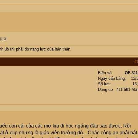
o a
h độ thì phải do năng lực của bản thân.
#
Biển số
OF-311
Ngày cấp bằng
13/
Số km
16
Động cơ
411,581 Mã
kiểu con cái của các mợ kia đi học ngẩng đầu sao được. Rồi
ặt ở clip nhưng là giáo viên trường đó....Chắc công an phải bắt