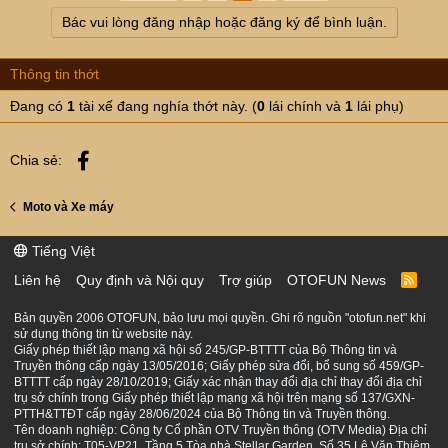
Bác vui lòng đăng nhập hoặc đăng ký để bình luận.
Thông tin thớt
Đang có
1
tài xế đang nghía thớt này. (
0
lái chính và
1
lái phụ)
Facebook
Chia sẻ:
Moto và Xe máy
Tiếng Việt
Liên hệ
Quy định và Nội quy
Trợ giúp
OTOFUN News
R
S
S
Bản quyền 2006 OTOFUN, bảo lưu mọi quyền. Ghi rõ nguồn "otofun.net" khi
sử dụng thông tin từ website này.
Giấy phép thiết lập mạng xã hội số 245/GP-BTTTT của Bộ Thông tin và
Truyền thông cấp ngày 13/05/2016; Giấy phép sửa đổi, bổ sung số 459/GP-
BTTTT cấp ngày 28/10/2019; Giấy xác nhận thay đổi địa chỉ thay đổi địa chỉ
trụ sở chính trong Giấy phép thiết lập mạng xã hội trên mạng số 137/GXN-
PTTH&TTĐT cấp ngày 28/06/2024 của Bộ Thông tin và Truyền thông.
Tên doanh nghiệp: Công ty Cổ phần OTV Truyền thông (OTV Media) Địa chỉ
trụ sở chính: T05-VP21, Tầng 5 Tòa nhà Stellar Garden, Số 35 Lê Văn Thiêm,