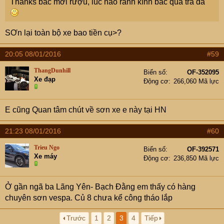
Thanks bác mời rượu, lúc nào rảnh kính bác qua trà đá
SƠn lại toàn bộ xe bao tiền cụ>?
20:05 08/01/2016
#59
ThangDunhill
Biển số
OF-352095
Xe đạp
Động cơ
266,060 Mã lực
E cũng Quan tâm chút về sơn xe e này tại HN
21:23 08/01/2016
#60
Trieu Ngo
Biển số
OF-392571
Xe máy
Động cơ
236,850 Mã lực
Ở gần ngã ba Lãng Yên- Bạch Đằng em thấy có hàng
chuyên sơn vespa. Củ 8 chưa kể công tháo lắp
Trước
1
2
3
4
Tiếp