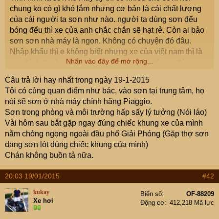
chung ko có gì khó lắm nhưng cơ bản là cái chất lượng
của cái người ta sơn như nào. người ta dùng sơn đểu
bóng đểu thì xe của anh chắc chắn sẽ hạt rẻ. Còn ai bảo
sơn sơn nhà máy là ngon. Không có chuyện đó đâu.
Nhập khẩu thì e không biết nhưng xe của việt nam thì là
Nhấn vào đây để mở rộng...
sơn bình thường. Có hai cách. bác chịu giá cao thì sơn
ngon. cách hai bác đi mua sơn mang đến bảo nó sơn cái
Câu trả lời hay nhất trong ngày 19-1-2015
này vẫn hơi cao cao nhưng được cái mình biết nguồn
Tôi có cùng quan điểm như bác, vào sơn tại trung tâm, họ
gốc cái sơn của mình
.
nói sẽ sơn ở nhà máy chính hãng Piaggio.
Sơn trong phòng và môi trường hấp sấy lý tưởng (Nói láo)
Vài hôm sau bắt gặp ngay đúng chiếc khung xe của mình
nằm chỏng ngọng ngoài đầu phố Giải Phóng (Gặp thợ sơn
đang sơn lót đúng chiếc khung của mình)
Chán không buồn tả nữa.
20:03 19/01/2015
#42
kukay
Biển số
OF-88209
Xe hơi
Động cơ
412,218 Mã lực