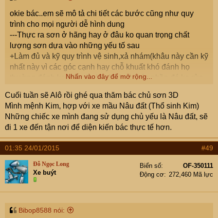
okie bác..em sẽ mô tả chi tiết các bước cũng như quy
trình cho mọi người dễ hình dung
---Thực ra sơn ở hãng hay ở đâu ko quan trọng chất
lượng sơn dựa vào những yếu tố sau
+Làm đủ và kỹ quy trình vệ sinh,xả nhám(khâu này cần kỹ
nhất này vì các góc cạnh hay chỗ khuất khó đánh họ
Nhấn vào đây để mở rộng...
thường đánh ko kỹ hoặc ko đánh tới các phần đó,ko rửa
sạch vụi bẩn dầu mỡ chỗ khuất..Khi sơn lên ko nhìn thấy
Cuối tuần sẽ Alô rồi ghé qua thăm bác chủ sơn 3D
nữa nhưng sau này dễ bị bong tróc)
Mình mệnh Kim, hợp với xe mầu Nâu đất (Thổ sinh Kim)
+Nguyên liệu: Nếu dùng sơn đắt tiền chính hãng như của
Những chiếc xe mình đang sử dụng chủ yếu là Nâu đất, sẽ
Nexa hoặc dupont hết hợp với yếu tố làm kỹ các bước
đi 1 xe đến tận nơi để diện kiến bác thực tế hơn.
đầu trước khi bắn màu thì chất lượng chẳng kém gì sơn
zin
01:35 24/01/2015
#49
---Sơn hình 3D,logo,chữ...
+Sơn theo mẫu khách hàng có sẵn hoặc khách hàng gợi
Đỗ Ngọc Long
Biển số
OF-350111
Xe buýt
ý gu của khách để e tìm mẫu khi đã okie mẫu và tình
Động cơ
272,460 Mã lực
trạng xe(tình trạng xe là có sơn lại nền,xước móp gì ko để
xử lý bề mặt mới lại trước khi sơn hình) lúc đó e mới báo
giá chính xác được
Bibop8588 nói:
+Giá thành phụ thuộc vào chi tiết của hình vẽ khó dễ giá