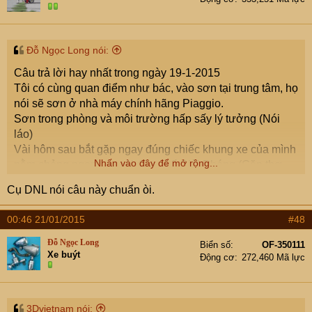
Đỗ Ngọc Long nói:
Câu trả lời hay nhất trong ngày 19-1-2015
Tôi có cùng quan điểm như bác, vào sơn tại trung tâm, họ
nói sẽ sơn ở nhà máy chính hãng Piaggio.
Sơn trong phòng và môi trường hấp sấy lý tưởng (Nói
láo)
Vài hôm sau bắt gặp ngay đúng chiếc khung xe của mình
Nhấn vào đây để mở rộng...
nằm chỏng ngọng ngoài đầu phố Giải Phóng (Gặp thợ
sơn đang sơn lót đúng chiếc khung của mình)
Cụ DNL nói câu này chuẩn òi.
Chán không buồn tả nữa.
00:46 21/01/2015
#48
Đỗ Ngọc Long
Biển số
OF-350111
Xe buýt
Động cơ
272,460 Mã lực
3Dvietnam nói: