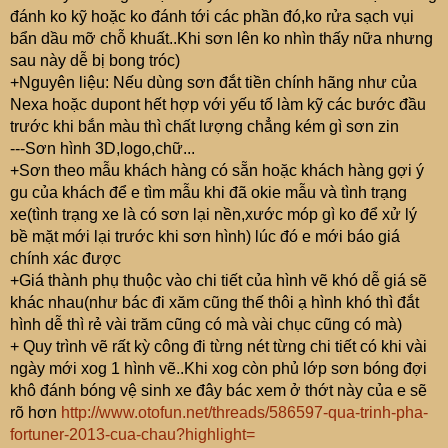
đánh ko kỹ hoặc ko đánh tới các phần đó,ko rửa sạch vụi
bẩn dầu mỡ chỗ khuất..Khi sơn lên ko nhìn thấy nữa nhưng
sau này dễ bị bong tróc)
+Nguyên liệu: Nếu dùng sơn đắt tiền chính hãng như của
Nexa hoặc dupont hết hợp với yếu tố làm kỹ các bước đầu
trước khi bắn màu thì chất lượng chẳng kém gì sơn zin
---Sơn hình 3D,logo,chữ...
+Sơn theo mẫu khách hàng có sẵn hoặc khách hàng gợi ý
gu của khách để e tìm mẫu khi đã okie mẫu và tình trạng
xe(tình trạng xe là có sơn lại nền,xước móp gì ko để xử lý
bề mặt mới lại trước khi sơn hình) lúc đó e mới báo giá
chính xác được
+Giá thành phụ thuộc vào chi tiết của hình vẽ khó dễ giá sẽ
khác nhau(như bác đi xăm cũng thế thôi ạ hình khó thì đắt
hình dễ thì rẻ vài trăm cũng có mà vài chục cũng có mà)
+ Quy trình vẽ rất kỳ công đi từng nét từng chi tiết có khi vài
ngày mới xog 1 hình vẽ..Khi xog còn phủ lớp sơn bóng đợi
khô đánh bóng vệ sinh xe đây bác xem ở thớt này của e sẽ
rõ hơn
http://www.otofun.net/threads/586597-qua-trinh-pha-
fortuner-2013-cua-chau?highlight=