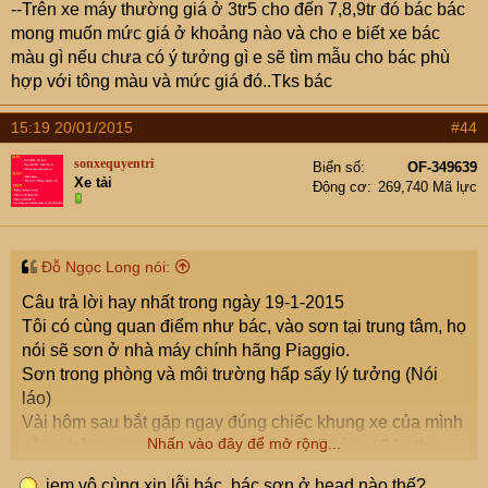
--Trên xe máy thường giá ở 3tr5 cho đến 7,8,9tr đó bác bác
mong muốn mức giá ở khoảng nào và cho e biết xe bác
màu gì nếu chưa có ý tưởng gì e sẽ tìm mẫu cho bác phù
hợp với tông màu và mức giá đó..Tks bác
15:19 20/01/2015
#44
sonxequyentri
Biển số
OF-349639
Xe tải
Động cơ
269,740 Mã lực
Đỗ Ngọc Long nói:
Câu trả lời hay nhất trong ngày 19-1-2015
Tôi có cùng quan điểm như bác, vào sơn tại trung tâm, họ
nói sẽ sơn ở nhà máy chính hãng Piaggio.
Sơn trong phòng và môi trường hấp sấy lý tưởng (Nói
láo)
Vài hôm sau bắt gặp ngay đúng chiếc khung xe của mình
Nhấn vào đây để mở rộng...
nằm chỏng ngọng ngoài đầu phố Giải Phóng (Gặp thợ
sơn đang sơn lót đúng chiếc khung của mình)
iem vô cùng xin lỗi bác, bác sơn ở head nào thế?