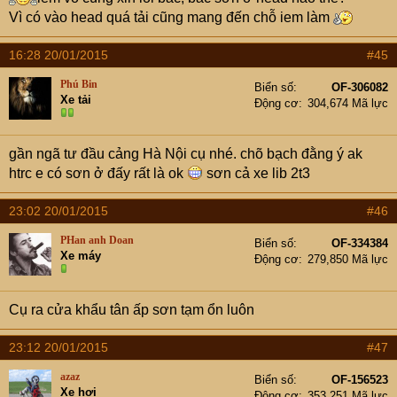
Chán không buồn tả nữa.
Vì có vào head quá tải cũng mang đến chỗ iem làm
16:28 20/01/2015
#45
Phú Bin
Biển số
OF-306082
Xe tải
Động cơ
304,674 Mã lực
gần ngã tư đầu cảng Hà Nội cụ nhé. chõ bạch đằng ý ak
htrc e có sơn ở đấy rất là ok
sơn cả xe lib 2t3
23:02 20/01/2015
#46
PHan anh Doan
Biển số
OF-334384
Xe máy
Động cơ
279,850 Mã lực
Cụ ra cửa khẩu tân ấp sơn tạm ổn luôn
23:12 20/01/2015
#47
azaz
Biển số
OF-156523
Xe hơi
Động cơ
353,251 Mã lực