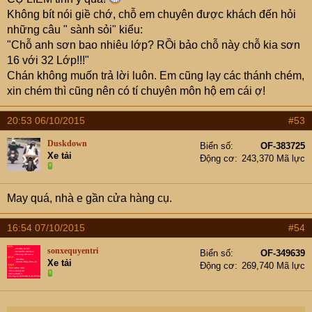
Không bít nói giề chớ, chỗ em chuyên được khách đến hỏi
những câu " sành sỏi" kiểu:
"Chỗ anh sơn bao nhiêu lớp? RỒi bảo chỗ này chỗ kia sơn
16 với 32 Lớp!!!"
Chán không muốn trả lời luôn. Em cũng lạy các thánh chém,
xin chém thì cũng nên có tí chuyên môn hộ em cái ợ!
20:53 06/10/2015
#53
Duskdown
Biển số
OF-383725
Xe tải
Động cơ
243,370 Mã lực
May quá, nhà e gần cửa hàng cụ.
16:54 07/10/2015
#54
sonxequyentri
Biển số
OF-349639
Xe tải
Động cơ
269,740 Mã lực