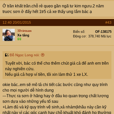
Ở trần khất trân.chỗ rẻ quẹo gần ngã tư kim ngưu.2 năm
truơc sơn ở đấy hết 1tr5 cả xe thấy ung lắm bác ạ
12:40 20/01/2015
#43
3Dvietnam
Biển số
OF-138175
Xe tăng
Động cơ
378,740 Mã lực
Đỗ Ngọc Long nói:
Tuyệt vời, bác có thể cho thêm chút giá cả để anh em trên
này nghiên cứu.
Nếu giá cả hợp ví tiền, tôi xin làm thử 1 xe LX.
okie bác..em sẽ mô tả chi tiết các bước cũng như quy trình
cho mọi người dễ hình dung
---Thực ra sơn ở hãng hay ở đâu ko quan trọng chất lượng
sơn dựa vào những yếu tố sau
+Làm đủ và kỹ quy trình vệ sinh,xả nhám(khâu này cần kỹ
nhất này vì các góc cạnh hay chỗ khuất khó đánh họ thường