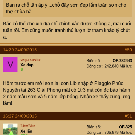
Bạn ra chỗ tân ấp ý ...chỗ đấy sơn đẹp lắm toàn sơn cho
sẽ khác nhau(như bác đi xăm cũng thế thôi ạ hình khó thì
thợ chùa hà
đắt hình dễ thì rẻ vài trăm cũng có mà vài chục cũng có
mà)
Bác có thể cho xin địa chỉ chính xác được không ạ, mai cuối
+ Quy trình vẽ rất kỳ công đi từng nét từng chi tiết có khi
tuần rồi. Em cũng muốn tranh thủ lượn lờ tham khảo tý chút
vài ngày mới xog 1 hình vẽ..Khi xog còn phủ lớp sơn
ạ.
bóng đợi khô đánh bóng vệ sinh xe đây bác xem ở thớt
này của e sẽ rõ hơn
14:39 24/09/2015
#50
http://www.otofun.net/threads/586597-qua-trinh-pha-
fortuner-2013-cua-chau?highlight=
vespa service
Biển số
OF-382443
V
Xe đạp
--Trên xe máy thường giá ở 3tr5 cho đến 7,8,9tr đó bác
Động cơ
242,840 Mã lực
bác mong muốn mức giá ở khoảng nào và cho e biết xe
bác màu gì nếu chưa có ý tưởng gì e sẽ tìm mẫu cho bác
Hôm trước em mới sơn lại con Lib nhập ở Piaggio Phúc
phù hợp với tông màu và mức giá đó..Tks bác
Nguyên tại 263 Giải Phóng mất có 1tr3 mà còn đc bảo hành
2 năm màu sơn và 5 năm lớp bóng. Nhận xe thấy cũng ưng
lắm!
16:27 24/09/2015
#51
LiemBlue
Biển số
OF-325
Xe lăn
Động cơ
706,979 Mã lực