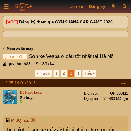
Lên xe
Đăng ký
[VGC]
Đăng ký tham gia GYMKHANA CAR GAME 2026
Moto và Xe máy
Sơn xe Vespa ở đâu tốt nhất tại Hà Nội
[Thảo luận]
T
N
quynhanh88
13/1/14
h
g
Trước
1
2
3
4
Tiếp
r
à
e
y
19:35 19/01/2015
#41
a
g
d
ử
Đỗ Ngọc Long
Biển số
OF-350111
s
i
Xe buýt
Động cơ
272,460 Mã lực
t
a
r
t
Mr.IQ nói:
e
Tình hình là sơn xe máy ấy thì có nhiều chỗ sơn. nói
r