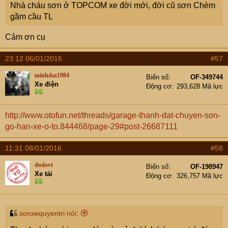
Nhà cháu sơn ở TOPCOM xe đời mới, đời cũ sơn Chèm
gầm cầu TL
Cảm ơn cụ
23:12 06/01/2016
#57
minhdat1984
Biển số
OF-349744
Xe điện
Động cơ
293,628 Mã lực
http://www.otofun.net/threads/garage-thanh-dat-chuyen-son-
go-han-xe-o-to.844468/page-29#post-26687111
11:31 08/01/2016
#58
dodovt
Biển số
OF-198947
Xe tải
Động cơ
326,757 Mã lực
sonxequyentri nói: