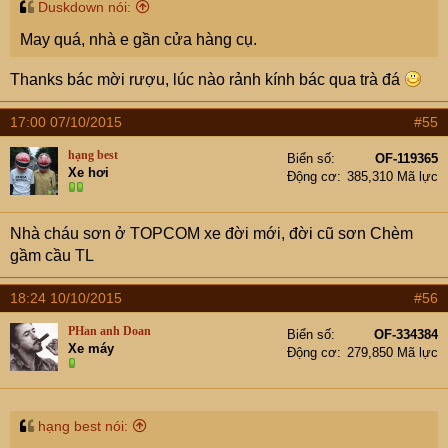
Duskdown nói:
May quá, nhà e gần cửa hàng cụ.
Thanks bác mời rượu, lúc nào rảnh kính bác qua trà đá
17:00 07/10/2015
#55
hạng best
Biển số
OF-119365
Xe hơi
Động cơ
385,310 Mã lực
Nhà cháu sơn ở TOPCOM xe đời mới, đời cũ sơn Chèm
gầm cầu TL
18:24 10/10/2015
#56
PHan anh Doan
Biển số
OF-334384
Xe máy
Động cơ
279,850 Mã lực
hạng best nói: