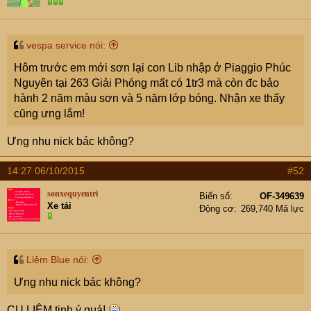
vespa service nói:
Hôm trước em mới sơn lại con Lib nhập ở Piaggio Phúc
Nguyên tại 263 Giải Phóng mất có 1tr3 mà còn đc bảo
hành 2 năm màu sơn và 5 năm lớp bóng. Nhận xe thấy
cũng ưng lắm!
Ưng nhu nick bác không?
14:27 06/10/2015
#52
sonxequyentri
Biển số
OF-349639
Xe tải
Động cơ
269,740 Mã lực
Liêm Blue nói:
Ưng nhu nick bác không?
CỤ LIÊM tinh ý quá!