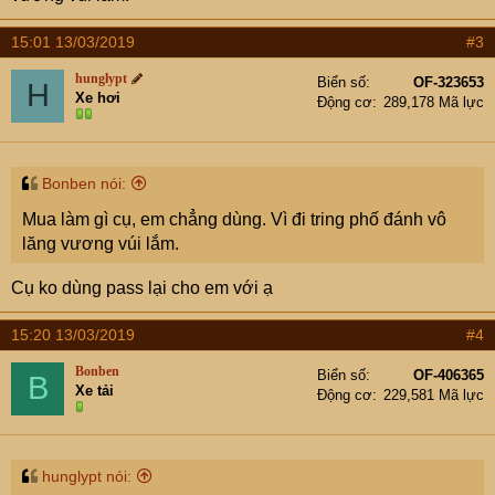
15:01 13/03/2019
#3
hunglypt
Biển số
OF-323653
H
Xe hơi
Động cơ
289,178 Mã lực
Bonben nói:
Mua làm gì cụ, em chẳng dùng. Vì đi tring phố đánh vô
lăng vương vúi lắm.
Cụ ko dùng pass lại cho em với ạ
15:20 13/03/2019
#4
Bonben
Biển số
OF-406365
B
Xe tải
Động cơ
229,581 Mã lực
hunglypt nói: