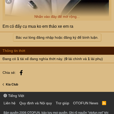
Nhấn vào đây để mở rộng...
Em có đấy cụ mua ko em tháo xe em ra
Bác vui lòng đăng nhập hoặc đăng ký để bình luận.
Thông tin thớt
Đang có
1
tài xế đang nghía thớt này. (
0
lái chính và
1
lái phụ)
Facebook
Chia sẻ:
Kia Club
Tiếng Việt
Liên hệ
Quy định và Nội quy
Trợ giúp
OTOFUN News
R
S
S
Bản quyền 2006 OTOFUN, bảo lưu mọi quyền. Ghi rõ nguồn "otofun.net" khi