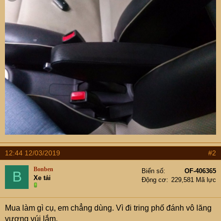
12:44 12/03/2019
#2
Bonben
Biển số
OF-406365
B
Xe tải
Động cơ
229,581 Mã lực
Mua làm gì cụ, em chẳng dùng. Vì đi tring phố đánh vô lăng
vương vúi lắm.