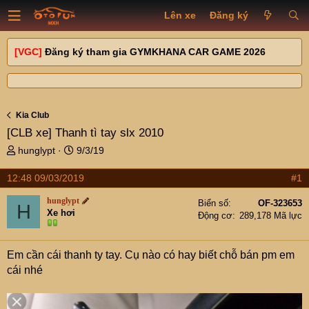
Lên xe
Đăng ký
[VGC]
Đăng ký tham gia GYMKHANA CAR GAME 2026
Kia Club
[CLB xe]
Thanh tì tay slx 2010
T
N
hunglypt
9/3/19
h
g
r
à
12:48 09/03/2019
#1
e
y
hunglypt
a
g
Biển số
OF-323653
H
Xe hơi
d
ử
Động cơ
289,178 Mã lực
s
i
t
Em cần cái thanh ty tay. Cụ nào có hay biết chỗ bán pm em
a
r
cái nhé
t
e
r