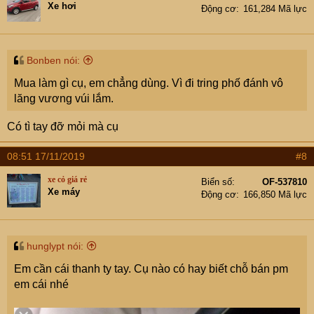
Xe hơi
Động cơ
161,284 Mã lực
Bonben nói:
Mua làm gì cụ, em chẳng dùng. Vì đi tring phố đánh vô
lăng vương vúi lắm.
Có tì tay đỡ mỏi mà cụ
08:51 17/11/2019
#8
xe cỏ giá rẻ
Biển số
OF-537810
Xe máy
Động cơ
166,850 Mã lực
hunglypt nói:
Em cần cái thanh ty tay. Cụ nào có hay biết chỗ bán pm
em cái nhé