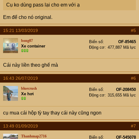
Cụ ko dùng pass lại cho em với ạ
Em để cho nó original.
15:21 13/03/2019
#5
bong07
Biển số
OF-85465
Xe container
Động cơ
477,887 Mã lực
Cái này liền theo ghế mà
16:43 26/07/2019
#6
bluecrush
Biển số
OF-208450
Xe hơi
Động cơ
315,655 Mã lực
cụ mua cái hộp tỳ tay thay cái này cũng ngon
13:49 01/09/2019
#7
Thanhmap2716
Biển số
OF-545078