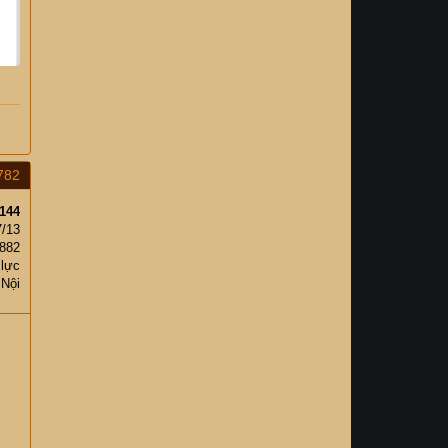
782
144
7/13
,882
 lực
 Nội