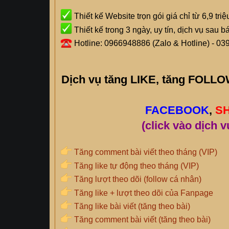
Thiết kế Website trọn gói giá chỉ từ 6,9 tri
Thiết kế trong 3 ngày, uy tín, dịch vụ sau b
Hotline: 0966948886 (Zalo & Hotline) - 03
Dịch vụ tăng LIKE, tăng FOL
FACEBOOK
,
S
(click vào dịch v
Tăng comment bài viết theo tháng (VIP)
Tăng like tự động theo tháng (VIP)
Tăng lượt theo dõi (follow cá nhân)
Tăng like + lượt theo dõi của Fanpage
Tăng like bài viết (tăng theo bài)
Tăng comment bài viết (tăng theo bài)