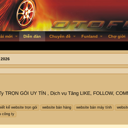
ài mới
Diễn đàn
Chuyên đề
Funland
Chợ giời
 2026
Ty TRỌN GÓI UY TÍN , Dịch vụ Tăng LIKE, FOLLOW, COMM
hiết kế website trọn gói
website bán hàng
website bán máy tính
websit
u công ty