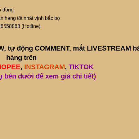
ệu đồng
án hàng tốt nhất vịnh bắc bộ
98558888 (Hotline)
LOW, tự động COMMENT, mắt LIVESTREAM b
hàng trên
HOPEE
,
INSTAGRAM
,
TIKTOK
ụ bên dưới để xem giá chi tiết)