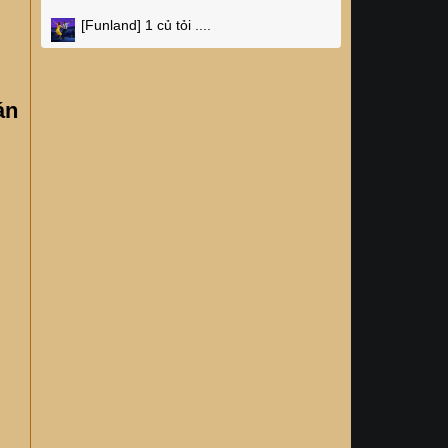
[Funland]
1 củ tỏi ....
án