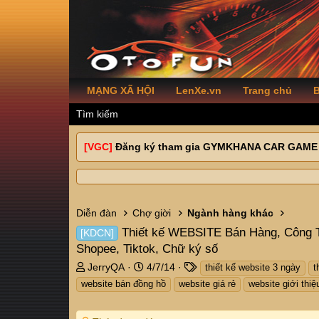
MẠNG XÃ HỘI
LenXe.vn
Trang chủ
B
Tìm kiếm
[VGC]
Đăng ký tham gia GYMKHANA CAR GAME
Diễn đàn
Chợ giời
Ngành hàng khác
Thiết kế WEBSITE Bán Hàng, Công 
[KDCN]
Shopee, Tiktok, Chữ ký số
T
N
T
JerryQA
4/7/14
thiết kế website 3 ngày
t
h
g
a
website bán đồng hồ
website giá rẻ
website giới thiệ
r
à
g
e
y
s