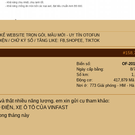
 KẾ WEBSITE TRỌN GÓI, MẪU MỚI - UY TÍN OTOFUN
DIỆN
/
CHỮ KÝ SỐ
/
TĂNG LIKE: FB,SHOPEE, TIKTOK
#158,
Biển số
OF-201
Ngày cấp bằng
8/
Số km
1
Động cơ
417,879 Mã
Nơi ở
773 Giải phóng - HM - Hà
và thật nhiều năng lượng. em xin gửi cụ tham khảo:
 ĐIỆN, XE Ô TÔ CỦA VINFAST
ong tháng này