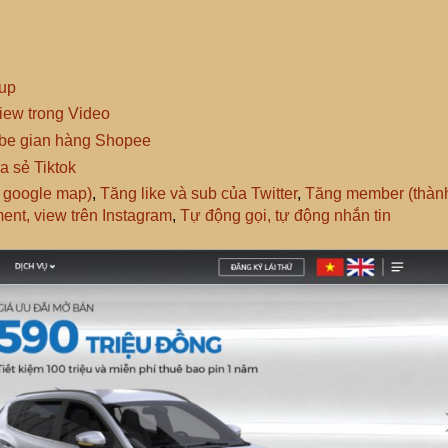
up
iew trong Video
ibe gian hàng Shopee
a sẻ Tiktok
ỉ google map)
,
Tăng like và sub của Twitter
,
Tăng member (thàn
ent, view trên Instagram
,
Tự động gọi, tự động nhắn tin