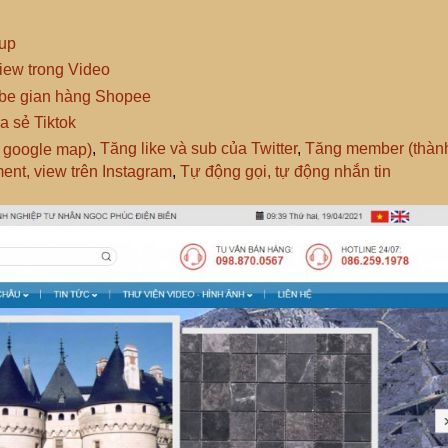
up
iew trong Video
ibe gian hàng Shopee
a sẻ Tiktok
ỉ google map)
,
Tăng like và sub của Twitter
,
Tăng member (thàn
ent, view trên Instagram
,
Tự động gọi, tự động nhắn tin