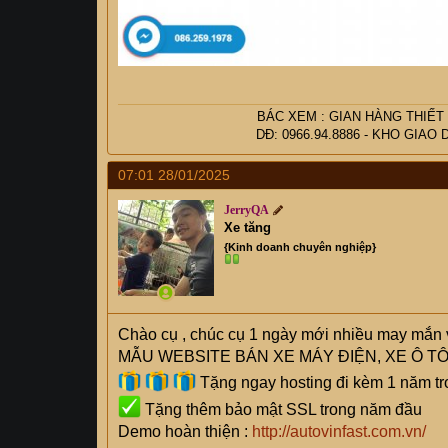
BÁC
XEM :
GIAN HÀNG THIẾT
DĐ: 0966.94.8886 -
KHO GIAO 
07:01 28/01/2025
JerryQA
Xe tăng
{Kinh doanh chuyên nghiệp}
Chào cụ
, chúc cụ 1 ngày mới nhiều may mắn 
MẪU WEBSITE BÁN XE MÁY ĐIỆN, XE Ô TÔ
Tặng ngay hosting đi kèm 1 năm tr
Tặng thêm bảo mật SSL trong năm đầu
Demo hoàn thiện :
http://autovinfast.com.vn/