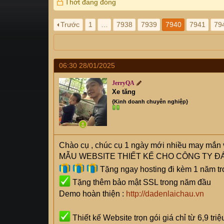
a
g
Thớt đang đóng
d
ử
s
i
Trước
1
…
7938
7939
7940
7941
79
t
a
r
t
06:30 28/01/2025
e
r
JerryQA
Xe tăng
{Kinh doanh chuyên nghiệp}
Chào cụ
, chúc cụ 1 ngày mới nhiều may mắn 
MẪU WEBSITE THIẾT KẾ CHO CÔNG TY ĐÁ
Tặng ngay hosting đi kèm 1 năm tr
Tặng thêm bảo mật SSL trong năm đầu
Demo hoàn thiện :
http://dadenlaichau.vn
Thiết kế Website trọn gói giá chỉ từ 6,9 tri