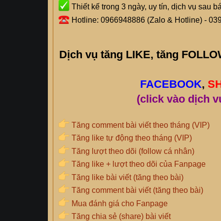
Thiết kế trong 3 ngày, uy tín, dịch vụ sau b
Hotline: 0966948886 (Zalo & Hotline) - 03
Dịch vụ tăng LIKE, tăng FOL
FACEBOOK
,
S
(click vào dịch v
Tăng comment bài viết theo tháng (VIP)
Tăng like tự động theo tháng (VIP)
Tăng lượt theo dõi (follow cá nhân)
Tăng like + lượt theo dõi của Fanpage
Tăng like bài viết (tăng theo bài)
Tăng comment bài viết (tăng theo bài)
Mua đánh giá cho Fanpage
Tăng chia sẻ (share) bài viết