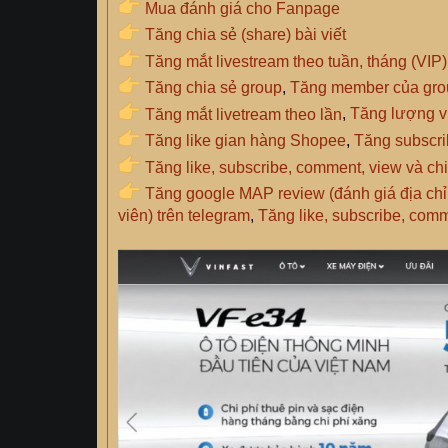
Mua đánh giá cho Fanpage
Tăng chia sẻ (share) bài viết
Tăng mắt livestream theo tuần, tháng (VIP)
Tăng chia sẻ group
,
Tăng member của gro
Tăng mắt livetream theo lần
,
Tăng lượng v
Tăng like gian hàng Shopee
,
Tăng subscr
Tăng like, subscribe, comment, view và chi
Tăng google MAP review (đánh giá địa ch
viên) trên telegram
,
Tăng like, subscribe, comm