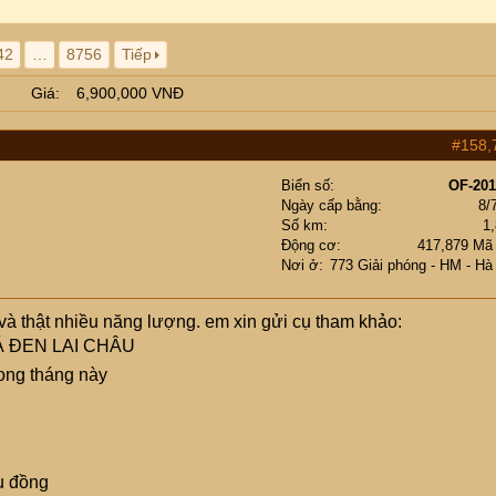
42
…
8756
Tiếp
Giá
6,900,000 VNĐ
#158,
Biển số
OF-201
Ngày cấp bằng
8/
Số km
1
Động cơ
417,879 Mã
Nơi ở
773 Giải phóng - HM - Hà
và thật nhiều năng lượng. em xin gửi cụ tham khảo:
 ĐEN LAI CHÂU
ong tháng này
ệu đồng