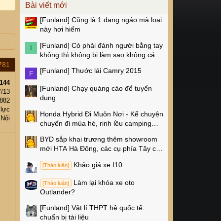
Bài viết mới
[Funland]
Cũng là 1 dạng ngáo mà loại
này hơi hiếm
[Funland]
Có phải đánh người bằng tay
I
không thì không bị làm sao không các
cụ?
781
[Funland]
Thước lái Camry 2015
F
144
[Funland]
Chạy quảng cáo để tuyển
7/13
dụng
,882
 lực
Honda Hybrid Đi Muôn Nơi - Kể chuyện
 Nội
chuyến đi mùa hè, rinh lều camping
Naturehike 4 triệu về nhà!
BYD sắp khai trương thêm showroom
mới HTA Hà Đông, các cụ phía Tây có
thêm chỗ xem xe rồi!
Khảo giá xe I10
[Thảo luận]
Làm lại khóa xe oto
[Thảo luận]
Outlander?
[Funland]
Vật lí THPT hệ quốc tế:
chuẩn bị tài liệu