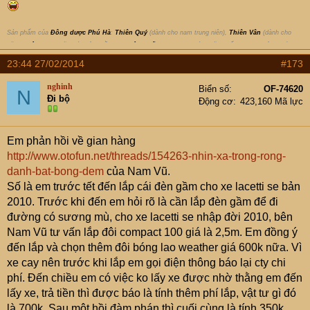
Sản phẩm của
Đông dược Phú Hà
:
Thiên Quý
(dành cho nam trung niên),
Thiên Vân
(dành cho
nữ),
Thiên can
(chữa các bệnh về gan),
Tiêu Chấn Thủy
(xoa bóp chữa chấn thương, gân, khớp );
Thông tin sản phẩm
duocphuha.com
|
www.fb.com/ddphuha
;
Liên hệ, đặt hàng
: 1900-1292 |
23:44 27/02/2014
#173
091-139-1006
nghinh
Biển số
OF-74620
N
Đi bộ
Động cơ
423,160 Mã lực
Em phản hồi về gian hàng
http://www.otofun.net/threads/154263-nhin-xa-trong-rong-
danh-bat-bong-dem
của Nam Vũ.
Số là em trước tết đến lắp cái đèn gầm cho xe lacetti se bản
2010. Trước khi đến em hỏi rõ là cần lắp đèn gầm để đi
đường có sương mù, cho xe lacetti se nhập đời 2010, bên
Nam Vũ tư vấn lắp đôi compact 100 giá là 2,5m. Em đồng ý
đến lắp và chọn thêm đôi bóng lao weather giá 600k nữa. Vì
xe cay nên trước khi lắp em gọi điện thông báo lại cty chi
phí. Đến chiều em có việc ko lấy xe được nhờ thằng em đến
lấy xe, trả tiền thì được báo là tính thêm phí lắp, vật tư gì đó
là 700k. Sau một hồi đàm phán thì cuối cùng là tính 350k