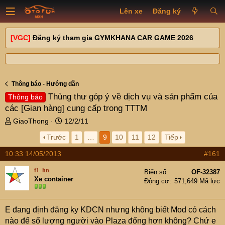
Lên xe
Đăng ký
[VGC]
Đăng ký tham gia GYMKHANA CAR GAME 2026
Thông báo - Hướng dẫn
Thùng thư góp ý về dịch vụ và sản phẩm của
Thông báo
các [Gian hàng] cung cấp trong TTTM
T
N
GiaoThong
12/2/11
h
g
Trước
1
…
9
10
11
12
Tiếp
r
à
e
y
10:33 14/05/2013
#161
a
g
d
ử
f1_hn
Biển số
OF-32387
s
i
Xe container
Động cơ
571,649 Mã lực
t
a
r
E đang định đăng ky KDCN nhưng không biết Mod có cách
t
nào để số lượng người vào Plaza đống hơn không? Chứ e