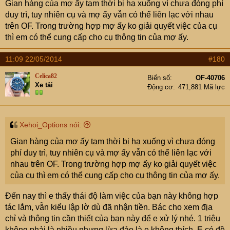
Gian hàng của mợ ấy tạm thời bị hạ xuống vì chưa đóng phí
min/mod cho e hỏi là các cụ đã xóa gian hàng này do vi
duy trì, tuy nhiên cụ và mợ ấy vẫn có thể liên lạc với nhau
phạm hay là chủ gian hàng có thể tự ý close gian hàng
trên OF. Trong trường hợp mợ ấy ko giải quyết việc của cụ
được? Có thể đã có 1 số cụ khác cũng đã đặt tiền cho
thì em có thể cung cấp cho cụ thông tin của mợ ấy.
mợ này để mua hàng nên e hy vọng min/mod giải đáp
sớm. Nếu là lừa đảo thì các cụ min/mod có giúp cung cấp
11:09 22/05/2014
#180
thông tin để xử lý không ah?
Celica82
Biển số
OF-40706
Xe tải
Động cơ
471,881 Mã lực
Xehoi_Options nói:
Gian hàng của mợ ấy tạm thời bị hạ xuống vì chưa đóng
phí duy trì, tuy nhiên cụ và mợ ấy vẫn có thể liên lạc với
nhau trên OF. Trong trường hợp mợ ấy ko giải quyết việc
của cụ thì em có thể cung cấp cho cụ thông tin của mợ ấy.
Đến nay thì e thấy thái độ làm việc của bạn này không hợp
tác lắm, vẫn kiểu lập lờ dù đã nhận tiền. Bác cho xem địa
chỉ và thông tin cần thiết của bạn này để e xử lý nhé. 1 triệu
không phải là nhiều nhưng lừa đảo là e không thích. E có đề