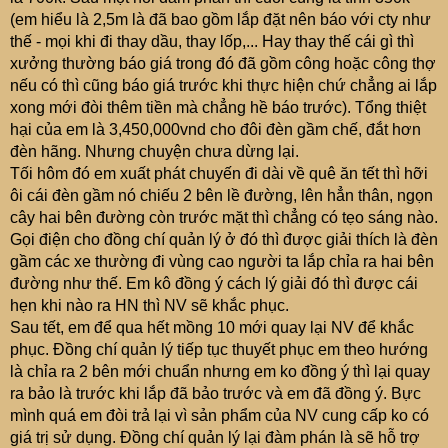
(em hiểu là 2,5m là đã bao gồm lắp đặt nên báo với cty như
thế - mọi khi đi thay dầu, thay lốp,... Hay thay thế cái gì thì
xưởng thường báo giá trong đó đã gồm công hoặc công thợ
nếu có thì cũng báo giá trước khi thực hiện chứ chẳng ai lắp
xong mới đòi thêm tiền mà chẳng hề báo trước). Tổng thiệt
hại của em là 3,450,000vnd cho đôi đèn gầm chế, đắt hơn
đèn hãng. Nhưng chuyện chưa dừng lại.
Tối hôm đó em xuất phát chuyến đi dài về quê ăn tết thì hỡi
ôi cái đèn gầm nó chiếu 2 bên lề đường, lên hẳn thân, ngọn
cây hai bên đường còn trước mặt thì chẳng có tẹo sáng nào.
Gọi điện cho đồng chí quản lý ở đó thì được giải thích là đèn
gầm các xe thường đi vùng cao người ta lắp chỉa ra hai bên
đường như thế. Em kô đồng ý cách lý giải đó thì được cái
hẹn khi nào ra HN thì NV sẽ khắc phục.
Sau tết, em để qua hết mồng 10 mới quay lại NV để khắc
phục. Đồng chí quản lý tiếp tục thuyết phục em theo hướng
là chỉa ra 2 bên mới chuẩn nhưng em ko đồng ý thì lại quay
ra bảo là trước khi lắp đã bảo trước và em đã đồng ý. Bực
mình quá em đòi trả lại vì sản phẩm của NV cung cấp ko có
giá trị sử dụng. Đồng chí quản lý lại đàm phán là sẽ hỗ trợ