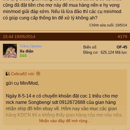
cũng đã đặt tiền cho mợ này để mua hàng nên e hy vọng
min/mod giải đáp sớm. Nếu là lừa đảo thì các cụ min/mod
có giúp cung cấp thông tin để xử lý không ah?
Chỉnh sửa cuối:
19/5/14
15:44 19/05/2014
#179
Xehoi_Options
Biển số
OF-45
Xe điện
Động cơ
625,124 Mã lực
Celica82 nói:
gửi cụ Min/Mod,
Ngày 8-5-14 e có chuyển khoản đặt cọc 1 triệu cho mợ
nick name Songbeng/ sdt 0912672688 của gian hàng
nhận ship đồ trên ebay về. Hôm nay vào mục các gian
hàng KDCN thì e không thấy gian hàng của mợ này nữa.
Nhấn vào đây để mở rộng...
E nhắn tin hỏi thì mợ trả lời là bận quá không theo dõi
được, nhưng sao lại đóng cả gian hàng??? Các cụ