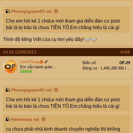
Phuongnguyen83 nói:
Cho em hỏi ké 1 chút,e mới tham gia diễn đàn cư post
bài là bị báo là chưa TIỀN TỐ.Em chằng hiểu là cái gì
Trình độ tiếng Việt của cụ hơi yếu đấy!
14:18 12/06/2013
#166
GiaoThong
Biển số
OF-29
Em vẫn hành quân...
Động cơ
1,445,285 Mã lực
Phuongnguyen83 nói:
Cho em hỏi ké 1 chút,e mới tham gia diễn đàn cư post
bài là bị báo là chưa TIỀN TỐ.Em chằng hiểu là cái gì
Kieninnova nói:
cụ chưa phải nhà kinh doanh chuyên nghiệp thì không