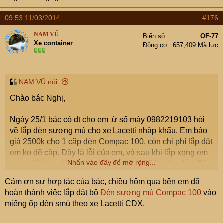
09:53 11/03/2014
#176
NAM VŨ
Biển số
OF-77
Xe container
Động cơ
657,409 Mã lực
NAM VŨ nói:
Chào bác Nghị,
Ngày 25/1 bác có dt cho em từ số máy 0982219103 hỏi
về lắp đèn sương mù cho xe Lacetti nhập khẩu. Em báo
giá 2500k cho 1 cặp đèn Compac 100, còn chi phí lắp đặt
em ko đề cập. Đây là lỗi của em, và sau khi lắp xong em
Nhấn vào đây để mở rộng...
có xin lỗi bác, đồng thời đề nghị giảm 350k công lắp. Bác
đã đồng ý với phương án này, việc này như vậy là xong.
Cảm ơn sự hợp tác của bác, chiều hôm qua bên em đã
hoàn thành việc lắp đặt bộ
Đèn sương mù Compac 100
vào
Khi bác mang xe đến, em có giải thích với bác về loại đèn
miếng ốp đèn smù theo xe Lacetti CDX.
phù hợp. Vì xe Lacetti SE ko có đèn sương mù nên
miếng nhựa ốp ko có hốc chờ, nếu lắp vào thì đèn sẽ