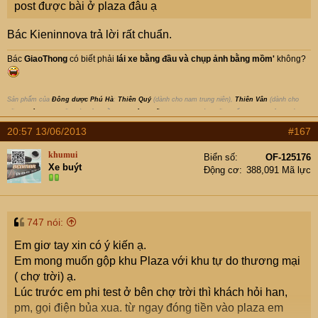
post được bài ở plaza đâu ạ
Bác Kieninnova trả lời rất chuẩn.
Bác
GiaoThong
có biết phải
lái xe bằng đầu
và
chụp ảnh bằng mồm
'
không?
Sản phẩm của
Đông dược Phú Hà
:
Thiên Quý
(dành cho nam trung niên),
Thiên Vân
(dành cho
nữ),
Thiên can
(chữa các bệnh về gan),
Tiêu Chấn Thủy
(xoa bóp chữa chấn thương, gân, khớp );
Thông tin sản phẩm
duocphuha.com
|
www.fb.com/ddphuha
;
Liên hệ, đặt hàng
: 1900-1292 |
20:57 13/06/2013
#167
091-139-1006
khumui
Biển số
OF-125176
Xe buýt
Động cơ
388,091 Mã lực
747 nói:
Em giơ tay xin có ý kiến ạ.
Em mong muốn gộp khu Plaza với khu tự do thương mại
( chợ trời) ạ.
Lúc trước em phi test ở bên chợ trời thì khách hỏi han,
pm, gọi điện bủa xua. từ ngay đóng tiền vào plaza em