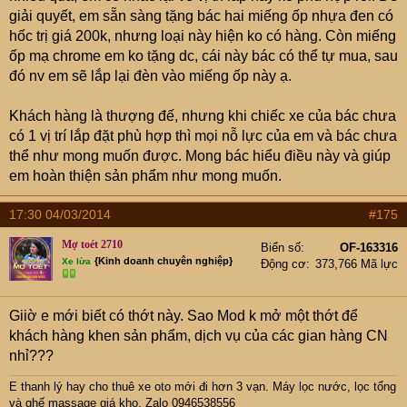
giải quyết, em sẵn sàng tặng bác hai miếng ốp nhựa đen có
hốc trị giá 200k, nhưng loại này hiện ko có hàng. Còn miếng
ốp mạ chrome em ko tặng dc, cái này bác có thể tự mua, sau
đó nv em sẽ lắp lại đèn vào miếng ốp này ạ.
Khách hàng là thượng đế, nhưng khi chiếc xe của bác chưa
có 1 vị trí lắp đặt phù hợp thì mọi nỗ lực của em và bác chưa
thể như mong muốn được. Mong bác hiểu điều này và giúp
em hoàn thiện sản phẩm như mong muốn.
17:30 04/03/2014
#175
Mợ toét 2710
Biển số
OF-163316
{Kinh doanh chuyên nghiệp}
Xe lừa
Động cơ
373,766 Mã lực
Giiờ e mới biết có thớt này. Sao Mod k mở một thớt để
khách hàng khen sản phẩm, dịch vụ của các gian hàng CN
nhỉ???
E thanh lý hay cho thuê xe oto mới đi hơn 3 vạn
. Máy lọc nước, lọc tổng
và ghế massage giá kho. Zalo 0946538556