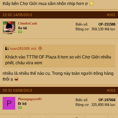
e
thấy bên Chợ Giời mua sắm nhộn nhịp hơn ợ
r
22:02 14/05/2013
#162
ChimKoCanh
Biển số
OF-151588
Xe tải
Động cơ
359,130 Mã lực
tuan281085 nói:
Khách vào TTTM OF Plaza ít hơn so với Chợ Giời nhiều
phết, cháu vừa xem
nhiều là nhiều thế nào cụ. Trong này toàn người trông hàng
thôi ạ
20:31 03/06/2013
#163
Phuongnguyen83
Biển số
OF-197068
P
Đi bộ
Động cơ
325,800 Mã lực