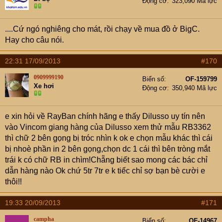
Động cơ
323,090 Mã lực
....Cứ ngó nghiêng cho mát, rồi chạy về mua đồ ở BigC.
Hay cho câu nói.
22:31 17/09/2013
#170
0909999190
Biển số
OF-159799
Xe hơi
Động cơ
350,940 Mã lực
e xin hỏi về RayBan chính hãng e thấy Dilusso uy tín nên
vào Vincom giang hàng của Dilusso xem thử mẫu RB3362
thì chữ 2 bên gọng bị tróc nhìn k ok e chọn mẫu khác thì cái
bị nhoè phần in 2 bên gọng,chọn dc 1 cái thì bên tròng mắt
trái k có chữ RB in chìm!Chẵng biết sao mong các bác chỉ
dẫn hàng nào Ok chứ 5tr 7tr e k tiếc chỉ sợ bạn bè cười e
thôi!!
19:33 20/09/2013
#171
campha
Biển số
OF-14967