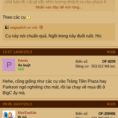
chả bán đc cái gì sất. nhìn lượng khách ra vào plaza ít
Nhấn vào đây để mở rộng...
hơn chợ trời rất nhiều. AI buôn bán cũng mong muốn có
đông khách. Cứ kiểu oai oách ngồi trong plaza thế này
Theo các cụ
em ốm mất. chắc hết mấy tháng nữa em đóng cửa hàng
luôn quá.
xegiadinh.vn nói:
Cụ này nói chuẩn quá. Ngồi trong này đuổi ruồi. Hic
13:57 14/06/2013
#168
Pobeda
Biển số
OF-8259
P
Xe buýt
Động cơ
553,612 Mã lực
Hehe, cũng giống như các cụ vào Tràng Tiền Plaza hay
Parkson ngó nghiêng cho mát, rồi lại chạy về mua đồ ở
BigC ấy mà.
09:05 16/07/2013
#169
KhaiTamEdu
Biển số
OF-200406
Đi bộ