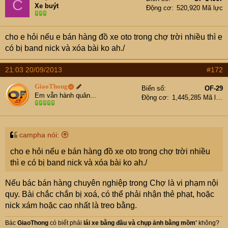
C
Xe buýt
Động cơ
520,920 Mã lực
cho e hỏi nếu e bán hàng đồ xe oto trong chợ trời nhiều thì e
có bị band nick và xóa bài ko ah./
21:03 20/09/2013
#172
GiaoThong
Biển số
OF-29
Em vẫn hành quân...
Động cơ
1,445,285 Mã lực
campha nói:
cho e hỏi nếu e bán hàng đồ xe oto trong chợ trời nhiều
thì e có bị band nick và xóa bài ko ah./
Nếu bác bán hàng chuyên nghiệp trong Chợ là vi phạm nội
quy. Bài chắc chắn bị xoá, có thể phải nhận thẻ phạt, hoặc
nick xám hoặc cao nhất là treo bằng.
Bác
GiaoThong
có biết phải
lái xe bằng đầu
và
chụp ảnh bằng mồm
'
không?