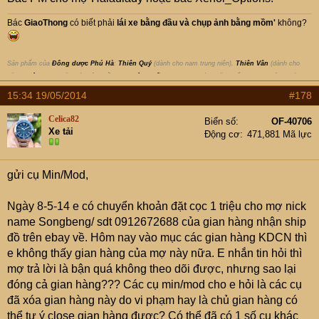
bác chưa thể như mong muốn được. Mong bác hiểu điều
này và giúp em hoàn thiện sản phẩm như mong muốn.
Bác
GiaoThong
có biết phải
lái xe bằng đầu
và
chụp ảnh bằng mồm
'
không?
Sản phẩm của
Đông dược Phú Hà
:
Thiên Quý
(dành cho nam trung niên),
Thiên Vân
(dành cho
nữ),
Thiên can
(chữa các bệnh về gan),
Tiêu Chấn Thủy
(xoa bóp chữa chấn thương, gân, khớp );
Thông tin sản phẩm
duocphuha.com
|
www.fb.com/ddphuha
;
Liên hệ, đặt hàng
: 1900-1292 |
15:34 19/05/2014
#178
091-139-1006
Celica82
Biển số
OF-40706
Xe tải
Động cơ
471,881 Mã lực
gửi cụ Min/Mod,
Ngày 8-5-14 e có chuyển khoản đặt cọc 1 triệu cho mợ nick
name Songbeng/ sdt 0912672688 của gian hàng nhận ship
đồ trên ebay về. Hôm nay vào mục các gian hàng KDCN thì
e không thấy gian hàng của mợ này nữa. E nhắn tin hỏi thì
mợ trả lời là bận quá không theo dõi được, nhưng sao lại
đóng cả gian hàng??? Các cụ min/mod cho e hỏi là các cụ
đã xóa gian hàng này do vi phạm hay là chủ gian hàng có
thể tự ý close gian hàng được? Có thể đã có 1 số cụ khác