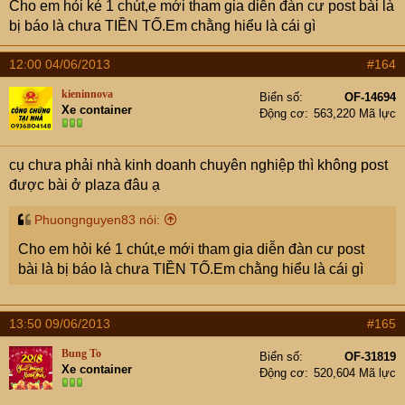
Cho em hỏi ké 1 chút,e mới tham gia diễn đàn cư post bài là
bị báo là chưa TIỀN TỐ.Em chằng hiểu là cái gì
12:00 04/06/2013
#164
kieninnova
Biển số
OF-14694
Xe container
Động cơ
563,220 Mã lực
cụ chưa phải nhà kinh doanh chuyên nghiệp thì không post
được bài ở plaza đâu ạ
Phuongnguyen83 nói:
Cho em hỏi ké 1 chút,e mới tham gia diễn đàn cư post
bài là bị báo là chưa TIỀN TỐ.Em chằng hiểu là cái gì
13:50 09/06/2013
#165
Bung To
Biển số
OF-31819
Xe container
Động cơ
520,604 Mã lực