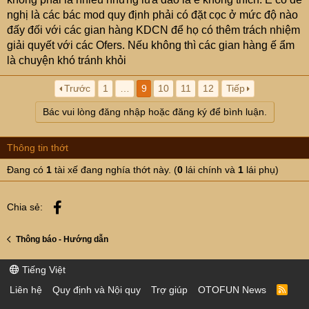
nghị là các bác mod quy định phải có đặt cọc ở mức độ nào
đấy đối với các gian hàng KDCN để họ có thêm trách nhiệm
giải quyết với các Ofers. Nếu không thì các gian hàng ế ẩm
là chuyện khó tránh khỏi
Trước
1
…
9
10
11
12
Tiếp
Bác vui lòng đăng nhập hoặc đăng ký để bình luận.
Thông tin thớt
Đang có
1
tài xế đang nghía thớt này. (
0
lái chính và
1
lái phụ)
Facebook
Chia sẻ:
Thông báo - Hướng dẫn
Tiếng Việt
Liên hệ
Quy định và Nội quy
Trợ giúp
OTOFUN News
R
S