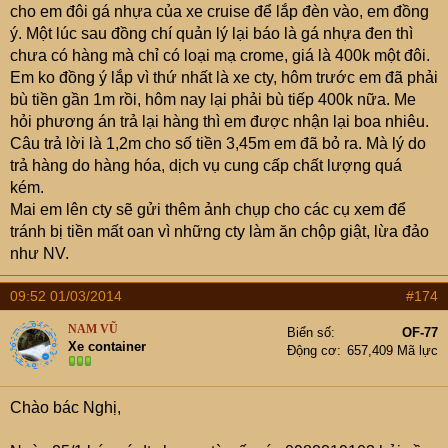
cho em đôi gá nhựa của xe cruise để lắp đèn vào, em đồng
ý. Một lúc sau đồng chí quản lý lại báo là gá nhựa đen thì
chưa có hàng mà chỉ có loại mạ crome, giá là 400k một đôi.
Em ko đồng ý lắp vì thứ nhất là xe cty, hôm trước em đã phải
bù tiền gần 1m rồi, hôm nay lại phải bù tiếp 400k nữa. Me
hỏi phương án trả lại hàng thì em được nhận lại boa nhiêu.
Câu trả lời là 1,2m cho số tiền 3,45m em đã bỏ ra. Mà lý do
trả hàng do hàng hóa, dịch vụ cung cấp chất lượng quá
kém.
Mai em lên cty sẽ gửi thêm ảnh chụp cho các cụ xem để
tránh bị tiền mất oan vì những cty làm ăn chộp giật, lừa đảo
như NV.
09:52 01/03/2014
#174
NAM VŨ
Biển số
OF-77
Xe container
Động cơ
657,409 Mã lực
Chào bác Nghị,