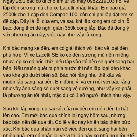
Ngày 25/1 bác có dt cho em từ số máy 0982219103 hỏi về
lắp đèn sương mù cho xe Lacetti nhập khẩu. Em báo giá
2500k cho 1 cặp đèn Compac 100, còn chi phí lắp đặt em ko
đề cập. Đây là lỗi của em, và sau khi lắp xong em có xin lỗi
bác, đồng thời đề nghị giảm 350k công lắp. Bác đã đồng ý
với phương án này, việc này như vậy là xong.
Khi bác mang xe đến, em có giải thích với bác về loại đèn
phù hợp. Vì xe Lacetti SE ko có đèn sương mù nên miếng
nhựa ốp ko có hốc chờ, nếu lắp vào thì đèn sẽ quét sang hai
bên. Nếu muốn quét ra phía trước thì nên lắp loại đèn khác
vào khe gió dưới biển số. Bác nói rằng như thế xấu và
muốn lắp sang hai bên. Em đồng ý, và em nói với bác rằng
như vậy ánh sáng sẽ quét sang vệ đường, như vậy ko phải
là phương án tốt nhất, mặc dù có 1 số người thích như vậy.
Sau khi lắp xong, do sai sót của nv bên em nên đèn bị hắt
lên cao. Em mời bác qua chỉnh lại ngay hôm sau, nhưng
bác bận nên để qua tết. Có lẽ việc này khiến bác thêm bức
xúc. Khi bác qua phàn nàn về việc đèn quét sang hai bên
nhiều quá, em có nhắc lại về vị trí lắp này ko phù hợp rồi. Để