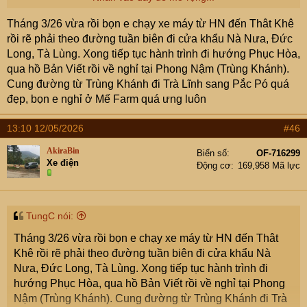
Vinh Yen Green to Vinh Yen, Phu Tho, Vietnam - Google
Tháng 3/26 vừa rồi bọn e chạy xe máy từ HN đến Thât Khê
Maps
rồi rẽ phải theo đường tuần biên đi cửa khẩu Nà Nưa, Đức
Long, Tà Lùng. Xong tiếp tục hành trình đi hướng Phục Hòa,
Em ad luôn cả một số điểm chính em dừng nghỉ thăm
qua hồ Bản Viết rồi về nghỉ tại Phong Nậm (Trùng Khánh).
quan, cái đoạn cuối từ Trà Lĩnh về Bắc bó nếu sớm chạy
Cung đường từ Trùng Khánh đi Trà Lĩnh sang Pắc Pó quá
nối từ TL210 sang TL208 đến Bắc bó luôn chắc còn phê
đẹp, bọn e nghỉ ở Mế Farm quá ưng luôn
và đẹp hơn nữa vì nhìn map thấy nui non rất cao, hôm đi
vì cũng gần tối rồi và em đặt định vị về Tày Homestay bên
13:10 12/05/2026
#46
ngoài cách khu thăm quan cốc bó 2km nên map nó chỉ
đường không chạy qua TL208.
AkiraBin
Biển số
OF-716299
Xe điện
Động cơ
169,958 Mã lực
Đoạn từ hồ Ba bể về Bắc cạn, đường đẹp và núi non
nhiều ngắm sướng mắt, có qua một con đèo (có cảnh
báo nhiều sương mù) săn mây rất đẹp, em chụp vội được
TungC nói:
mấy ảnh, lúc nào rảnh có khi em lập cái thớt ngắn về
Tháng 3/26 vừa rồi bọn e chạy xe máy từ HN đến Thât
chuyến đi)
Khê rồi rẽ phải theo đường tuần biên đi cửa khẩu Nà
Nưa, Đức Long, Tà Lùng. Xong tiếp tục hành trình đi
View attachment 9589501
hướng Phục Hòa, qua hồ Bản Viết rồi về nghỉ tại Phong
Nậm (Trùng Khánh). Cung đường từ Trùng Khánh đi Trà