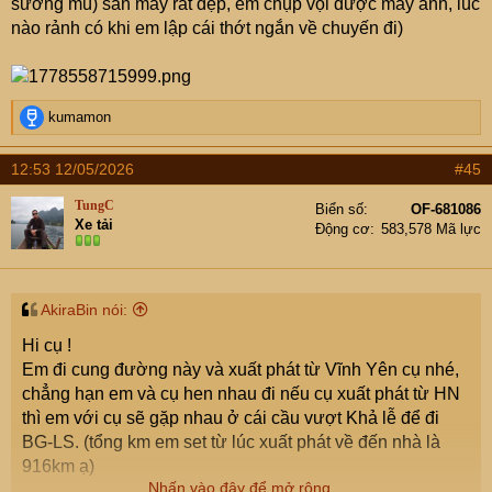
sương mù) săn mây rất đẹp, em chụp vội được mấy ảnh, lúc
nào rảnh có khi em lập cái thớt ngắn về chuyến đi)
R
kumamon
e
a
12:53 12/05/2026
#45
c
t
TungC
Biển số
OF-681086
i
Xe tải
Động cơ
583,578 Mã lực
o
n
s
:
AkiraBin nói:
Hi cụ !
Em đi cung đường này và xuất phát từ Vĩnh Yên cụ nhé,
chẳng hạn em và cụ hen nhau đi nếu cụ xuất phát từ HN
thì em với cụ sẽ gặp nhau ở cái cầu vượt Khả lễ để đi
BG-LS. (tổng km em set từ lúc xuất phát về đến nhà là
916km ạ)
Nhấn vào đây để mở rộng...