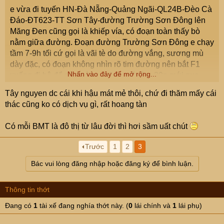
e vừa đi tuyến HN-Đà Nẵng-Quảng Ngãi-QL24B-Đèo Cà
Đáo-ĐT623-TT Sơn Tây-đường Trường Sơn Đông lên
Măng Đen cũng gọi là khiếp vía, có đoạn toàn thấy bò
nằm giữa đường. Đoạn đường Trường Sơn Đông e chạy
tầm 7-9h tối cứ gọi là vãi tè do đường vắng, sương mù
dày đặc, có đoạn không nhìn rõ tim đường nên bắt F1
Nhấn vào đây để mở rộng...
xuống đi bộ để dò đường (cũng mất tầm 30p mới qua
đoạn này).
Tây nguyen dc cái khi hậu mát mẻ thôi, chứ đi thăm mấy cái
thác cũng ko có dịch vụ gì, rất hoang tàn
Có mỗi BMT là đô thị từ lâu đời thì hơi sầm uất chút
Trước
1
2
3
Bác vui lòng đăng nhập hoặc đăng ký để bình luận.
Thông tin thớt
Đang có
1
tài xế đang nghía thớt này. (
0
lái chính và
1
lái phụ)