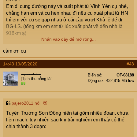
Em đi cung đường này và xuất phát từ Vĩnh Yên cụ nhé,
chẳng hạn em và cụ hen nhau đi nếu cụ xuất phát từ HN
thì em với cụ sẽ gặp nhau ở cái cầu vượt Khả lễ để đi
BG-LS. (tổng km em set từ lúc xuất phát về đến nhà là
916km ạ)
Nhấn vào đây để mở rộng...
Vinh Yen Green to Vinh Yen, Phu Tho, Vietnam - Google
cảm ơn cụ
Maps
14:43 19/05/2026
#48
Em ad luôn cả một số điểm chính em dừng nghỉ thăm
quan, cái đoạn cuối từ Trà Lĩnh về Bắc bó nếu sớm chạy
supersanhdieu
Biển số
OF-68188
[Tịch thu bằng lái]
nối từ TL210 sang TL208 đến Bắc bó luôn chắc còn phê
Động cơ
432,815 Mã lực
và đẹp hơn nữa vì nhìn map thấy nui non rất cao, hôm đi
vì cũng gần tối rồi và em đặt định vị về Tày Homestay bên
ngoài cách khu thăm quan cốc bó 2km nên map nó chỉ
pajero2011 nói:
đường không chạy qua TL208.
Tuyến Trường Sơn Đông hiện tại gồm nhiều đoạn, chưa
liền mạch, tuy nhiên sau khi trải nghiệm em thấy có thể
Đoạn từ hồ Ba bể về Bắc cạn, đường đẹp và núi non
chia thành 3 đoạn:
nhiều ngắm sướng mắt, có qua một con đèo (có cảnh
báo nhiều sương mù) săn mây rất đẹp, em chụp vội được