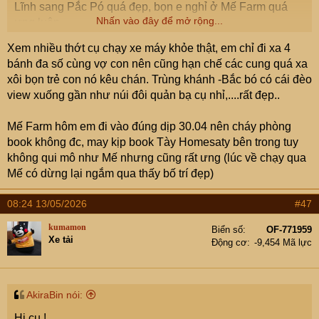
Lĩnh sang Pắc Pó quá đẹp, bọn e nghỉ ở Mế Farm quá
Nhấn vào đây để mở rộng...
ưng luôn
Xem nhiều thớt cụ chạy xe máy khỏe thật, em chỉ đi xa 4
bánh đa số cùng vợ con nên cũng hạn chế các cung quá xa
xôi bọn trẻ con nó kêu chán. Trùng khánh -Bắc bó có cái đèo
view xuống gần như núi đôi quản bạ cụ nhỉ,....rất đẹp..
Mế Farm hôm em đi vào đúng dịp 30.04 nên cháy phòng
book không đc, may kịp book Tày Homesaty bên trong tuy
không qui mô như Mế nhưng cũng rất ưng (lúc về chạy qua
Mế có dừng lại ngắm qua thấy bố trí đẹp)
08:24 13/05/2026
#47
kumamon
Biển số
OF-771959
Xe tải
Động cơ
-9,454 Mã lực
AkiraBin nói:
Hi cụ !