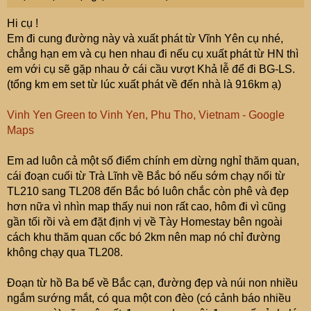
nhiều nơi nhà dân ở ngay chân những núi đá nhưng cây
Hi cụ !
cối tự nhiên lâu năm được bảo tồn khá tốt.. Đường từ
Em đi cung đường này và xuất phát từ Vĩnh Yên cụ nhé,
Lạng Sơn đi CB nhiều chỗ đẹp, cung đường từ Trùng
chẳng hạn em và cụ hen nhau đi nếu cụ xuất phát từ HN thì
Khánh qua Trà lĩnh sang Bắc bó 130km cũng rất đẹp, hay
em với cụ sẽ gặp nhau ở cái cầu vượt Khả lễ để đi BG-LS.
từ Cao bằng về Bắc cạn có đoạn theo đường TS đường
(tổng km em set từ lúc xuất phát về đến nhà là 916km ạ)
xá khung cảnh cũng đẹp núi non hùng vĩ.. Chưa nói đến
mạn Sapa-Lai Châu hay HG thì nổi tiếng rồi.
Vinh Yen Green to Vinh Yen, Phu Tho, Vietnam - Google
Maps
Đúng là đi để khám phá, để biết thêm các vùng đất khác
chứ không hẳn là đi để được ngắm cảnh đẹp và chưa
Em ad luôn cả một số điểm chính em dừng nghỉ thăm quan,
chắc đã được như kỳ vọng.
cái đoạn cuối từ Trà Lĩnh về Bắc bó nếu sớm chạy nối từ
TL210 sang TL208 đến Bắc bó luôn chắc còn phê và đẹp
hơn nữa vì nhìn map thấy nui non rất cao, hôm đi vì cũng
gần tối rồi và em đặt định vị về Tày Homestay bên ngoài
cách khu thăm quan cốc bó 2km nên map nó chỉ đường
không chạy qua TL208.
Đoạn từ hồ Ba bể về Bắc cạn, đường đẹp và núi non nhiều
ngắm sướng mắt, có qua một con đèo (có cảnh báo nhiều