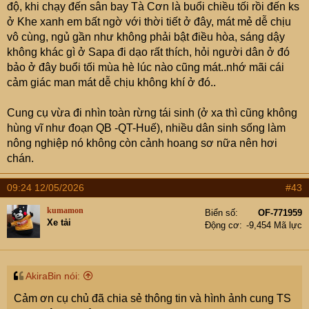
độ, khi chạy đến sân bay Tà Cơn là buổi chiều tối rồi đến ks
ở Khe xanh em bất ngờ với thời tiết ở đây, mát mẻ dễ chịu
vô cùng, ngủ gần như không phải bật điều hòa, sáng dậy
không khác gì ở Sapa đi dạo rất thích, hỏi người dân ở đó
bảo ở đây buổi tối mùa hè lúc nào cũng mát..nhớ mãi cái
cảm giác man mát dễ chịu không khí ở đó..
Cung cụ vừa đi nhìn toàn rừng tái sinh (ở xa thì cũng không
hùng vĩ như đoạn QB -QT-Huế), nhiều dân sinh sống làm
nông nghiệp nó không còn cảnh hoang sơ nữa nên hơi
chán.
09:24 12/05/2026
#43
kumamon
Biển số
OF-771959
Xe tải
Động cơ
-9,454 Mã lực
AkiraBin nói:
Cảm ơn cụ chủ đã chia sẻ thông tin và hình ảnh cung TS