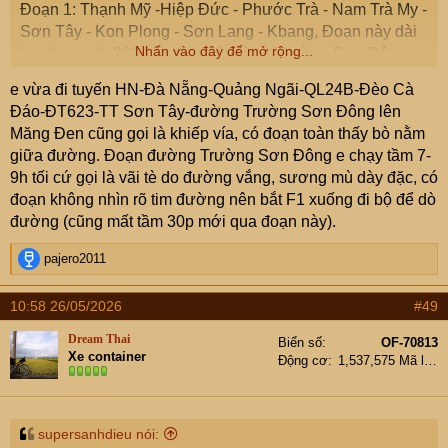
Đoạn 1: Thạnh Mỹ -Hiệp Đức - Phước Trà - Nam Trà My -
mấy ảnh, lúc nào rảnh có khi em lập cái thớt ngắn về
Sơn Tây - Kon Plong - Sơn Lang - Kbang, Đoạn này dài
chuyến đi)
Nhấn vào đây để mở rộng...
loanh quanh 300 km, đi xuyên rừng Trường Sơn Đông,
rừng Kon Chư Răng.. Quang cảnh chủ đạo là núi rừng
View attachment 9589501
e vừa đi tuyến HN-Đà Nẵng-Quảng Ngãi-QL24B-Đèo Cà
trùng điệp, đường ngoằn ngèo xoắn quẩy... Có sân bay
Đáo-ĐT623-TT Sơn Tây-đường Trường Sơn Đông lên
dã chiến Kbang ở khúc này.
Măng Đen cũng gọi là khiếp vía, có đoạn toàn thấy bò nằm
giữa đường. Đoạn đường Trường Sơn Đông e chạy tầm 7-
Đoạn 2: Kbang - Ayunpa - Mdrak - Krông A - Buôn Chàm
9h tối cứ gọi là vãi tè do đường vắng, sương mù dày đặc, có
A - Yang Mao - hầm chui xuyên rừng Chu Yang Sin. Đoạn
đoạn không nhìn rõ tim đường nên bắt F1 xuống đi bộ để dò
này dài khoảng 200 km, chủ yếu chạy dưới thung lũng,
đường (cũng mất tầm 30p mới qua đoạn này).
thảo nguyên. Quang cảnh có nét giống vùng quê của
Châu Âu. Đường bằng hơn, ít xoắn quẩy hơn, nhưng
R
pajero2011
cũng ít vẻ núi rừng Trường Sơn hơn. Có sân bay dã
e
a
chiến Krông A ở khúc này.
10:58 26/05/2026
#49
c
t
Đoạn 3: xuyên rừng Chu Yang Sin thì sang đất Lâm
Dream Thai
Biển số
OF-70813
i
Xe container
Đồng, đi thêm 70-80km là đến Suối Vàng, điểm cuối của
Động cơ
1,537,575 Mã lực
o
Trường Sơn Đông. Vì chưa xuyên được rừng nên đoạn
n
s
này em để dành lại, đợi thông đường thì trải nghiệm nốt.
:
supersanhdieu nói: