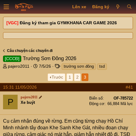
Lên xe
Đăng ký
[VGC]
Đăng ký tham gia GYMKHANA CAR GAME 2026
Câu chuyện các chuyến đi
Trường Sơn Đông 2026
[CCCĐ]
T
N
T
pajero2011
7/5/26
trường sơn đông
tsd
h
g
a
Trước
1
2
3
r
à
g
e
y
s
15:31 11/05/2026
#41
a
g
d
ử
pajero2011
Biển số
OF-785722
P
s
i
Xe buýt
Động cơ
66,884 Mã lực
t
a
r
Cụ cảm nhận đúng về rừng. Em cũng từng chạy Hồ Chí
t
Minh nhánh tây đoạn Khe Sanh Khe Gát, nhiều đoạn chạy
e
giữa rừng, cảm giác nó mát hẳn, giảm hẳn nhiệt độ đi. TSĐ
r