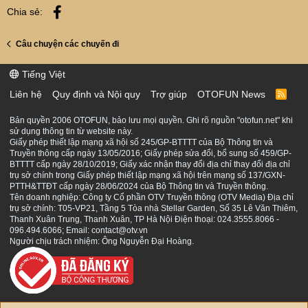
Facebook
Chia sẻ:
Câu chuyện các chuyến đi
Tiếng Việt
Liên hệ
Quy định và Nội quy
Trợ giúp
OTOFUN News
R
S
S
Bản quyền 2006 OTOFUN, bảo lưu mọi quyền. Ghi rõ nguồn "otofun.net" khi
sử dụng thông tin từ website này.
Giấy phép thiết lập mạng xã hội số 245/GP-BTTTT của Bộ Thông tin và
Truyền thông cấp ngày 13/05/2016; Giấy phép sửa đổi, bổ sung số 459/GP-
BTTTT cấp ngày 28/10/2019; Giấy xác nhận thay đổi địa chỉ thay đổi địa chỉ
trụ sở chính trong Giấy phép thiết lập mạng xã hội trên mạng số 137/GXN-
PTTH&TTĐT cấp ngày 28/06/2024 của Bộ Thông tin và Truyền thông.
Tên doanh nghiệp: Công ty Cổ phần OTV Truyền thông (OTV Media) Địa chỉ
trụ sở chính: T05-VP21, Tầng 5 Tòa nhà Stellar Garden, Số 35 Lê Văn Thiêm,
Thanh Xuân Trung, Thanh Xuân, TP Hà Nội Điện thoại: 024.3555.8066 -
096.494.6066; Email: contact@otv.vn
Người chịu trách nhiệm: Ông Nguyễn Đại Hoàng.