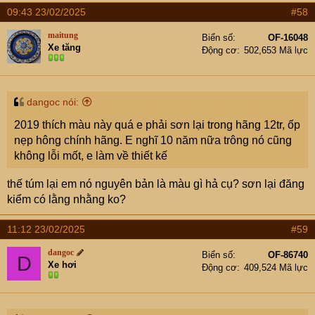
09:43 23/02/2025
#58
maitung
Biển số
OF-16048
Xe tăng
Động cơ
502,653 Mã lực
dangoc nói:
2019 thích màu này quá e phải sơn lại trong hãng 12tr, ốp
nẹp hông chính hãng. E nghĩ 10 năm nữa trông nó cũng
không lỗi mốt, e làm về thiết kế
thế túm lại em nó nguyên bản là màu gì hả cụ? sơn lại đăng
kiểm có lằng nhằng ko?
11:12 23/02/2025
#59
dangoc
Biển số
OF-86740
D
Xe hơi
Động cơ
409,524 Mã lực