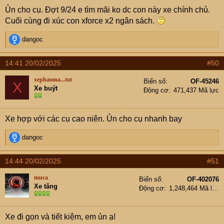
Ủn cho cụ. Đợt 9/24 e tìm mãi ko dc con này xe chính chủ.
Cuối cùng đi xúc con xforce x2 ngân sách.
R
dangoc
e
a
14:41 20/02/2025
#50
c
t
xephaoma...tot
Biển số
OF-45246
X
i
Xe buýt
Động cơ
471,437 Mã lực
o
n
s
Xe hợp với các cụ cao niên. Ủn cho cụ nhanh bay
:
R
dangoc
e
a
14:44 20/02/2025
#51
c
t
muca
Biển số
OF-402076
i
Xe tăng
Động cơ
1,248,464 Mã lực
o
n
s
Xe đi gọn và tiết kiệm, em ủn ạ!
: