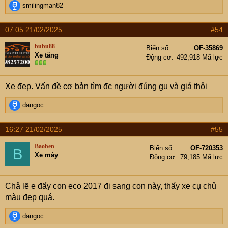
R
smilingman82
e
a
07:05 21/02/2025
#54
c
t
bubu88
Biển số
OF-35869
i
Xe tăng
Động cơ
492,918 Mã lực
o
n
s
Xe đẹp. Vấn đề cơ bản tìm đc người đúng gu và giá thôi
:
R
dangoc
e
a
16:27 21/02/2025
#55
c
t
Baoben
Biển số
OF-720353
B
i
Xe máy
Động cơ
79,185 Mã lực
o
n
s
Chả lẽ e đẩy con eco 2017 đi sang con này, thấy xe cụ chủ
:
màu đẹp quá.
R
dangoc
e