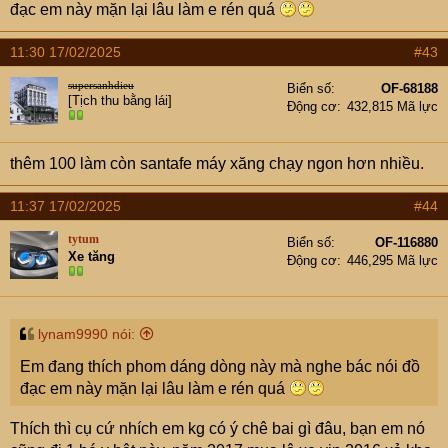
đạc em này mặn lại lâu làm e rén quá
11:30 17/02/2025
#43
supersanhdieu
Biển số
OF-68188
[Tịch thu bằng lái]
Động cơ
432,815 Mã lực
thêm 100 làm còn santafe máy xăng chạy ngon hơn nhiều.
11:37 17/02/2025
#44
tytum
Biển số
OF-116880
Xe tăng
Động cơ
446,295 Mã lực
lynam9990 nói:
Em đang thích phom dáng dòng này mà nghe bác nói đồ
đạc em này mặn lại lâu làm e rén quá
Thích thì cụ cứ nhích em kg có ý chê bai gì đâu, bạn em nó