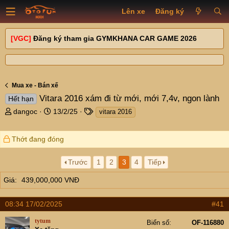
Lên xe
Đăng ký
[VGC]
Đăng ký tham gia GYMKHANA CAR GAME 2026
Mua xe - Bán xế
Vitara 2016 xám đi từ mới, mới 7,4v, ngon lành
Hết hạn
T
N
T
dangoc
13/2/25
vitara 2016
h
g
a
r
à
g
Thớt đang đóng
e
y
s
a
g
d
ử
Trước
1
2
3
4
Tiếp
s
i
t
Giá
439,000,000 VNĐ
a
r
08:34 17/02/2025
#41
t
e
tytum
Biển số
OF-116880
r