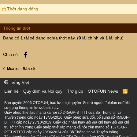
Thớt đang đóng
Thông tin thớt
Đang có
1
tài xế đang nghía thớt này. (
0
lái chính và
1
lái phụ)
Facebook
Chia sẻ:
Mua xe - Bán xế
Tiếng Việt
Liên hệ
Quy định và Nội quy
Trợ giúp
OTOFUN News
R
S
S
Bản quyền 2006 OTOFUN, bảo lưu mọi quyền. Ghi rõ nguồn "otofun.net" khi
sử dụng thông tin từ website này.
Giấy phép thiết lập mạng xã hội số 245/GP-BTTTT của Bộ Thông tin và
Truyền thông cấp ngày 13/05/2016; Giấy phép sửa đổi, bổ sung số 459/GP-
BTTTT cấp ngày 28/10/2019; Giấy xác nhận thay đổi địa chỉ thay đổi địa chỉ
trụ sở chính trong Giấy phép thiết lập mạng xã hội trên mạng số 137/GXN-
PTTH&TTĐT cấp ngày 28/06/2024 của Bộ Thông tin và Truyền thông.