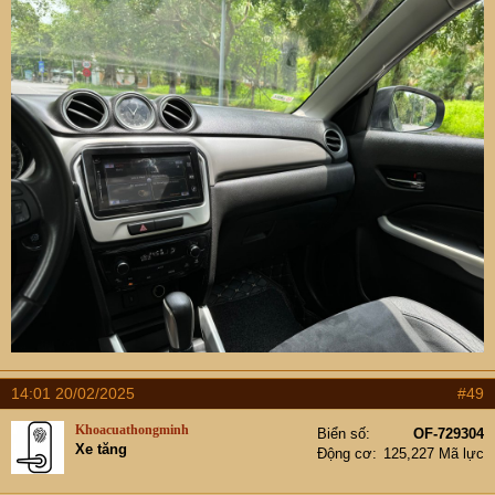
14:01 20/02/2025
#49
Khoacuathongminh
Biển số
OF-729304
Xe tăng
Động cơ
125,227 Mã lực