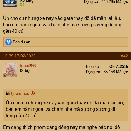
Xe tăng
Động cơ
446,295 Mã lực
Ủn cho cụ nhưng xe này vào gara thay đồ đã mặn lại lâu,
bạn em năm ngoái va chạm nhẹ mà sương sương đi tong
gần 40 củ
R
Dan du an
e
a
10:39 17/02/2025
#42
c
t
lynam9990
Biển số
OF-712516
i
Đi bộ
Động cơ
85,158 Mã lực
o
n
s
:
tytum nói:
Ủn cho cụ nhưng xe này vào gara thay đồ đã mặn lại lâu,
bạn em năm ngoái va chạm nhẹ mà sương sương đi
tong gần 40 củ
Em đang thích phom dáng dòng này mà nghe bác nói đồ