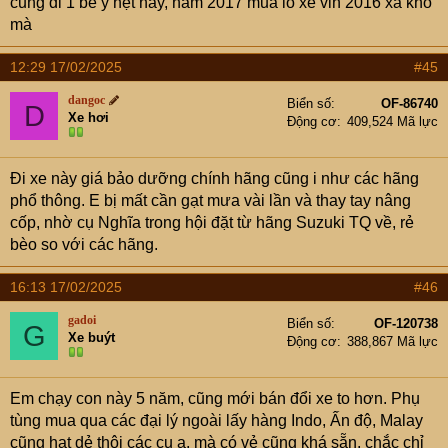
cũng đi 1 bé y hệt này, năm 2017 mua lô xe vin 2016 xả kho
mà
12:29 17/02/2025
#45
dangoc
Biển số
OF-86740
D
Xe hơi
Động cơ
409,524 Mã lực
Đi xe này giá bảo dưỡng chính hãng cũng i như các hãng
phổ thông. E bị mất cần gạt mưa vài lần và thay tay nâng
cốp, nhờ cụ Nghĩa trong hội đặt từ hãng Suzuki TQ về, rẻ
bèo so với các hãng.
16:13 17/02/2025
#46
gadoi
Biển số
OF-120738
G
Xe buýt
Động cơ
388,867 Mã lực
Em chạy con này 5 năm, cũng mới bán đổi xe to hơn. Phụ
tùng mua qua các đại lý ngoài lấy hàng Indo, Ấn độ, Malay
cũng hạt dẻ thôi các cụ ạ, mà có vẻ cũng khá sẵn, chắc chỉ