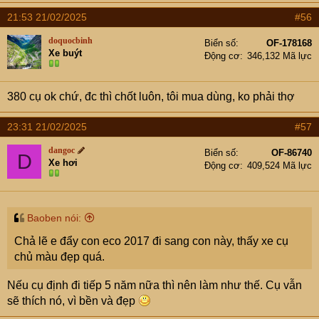
a
21:53 21/02/2025
#56
c
t
doquocbinh
Biển số
OF-178168
i
Xe buýt
Động cơ
346,132 Mã lực
o
n
s
380 cụ ok chứ, đc thì chốt luôn, tôi mua dùng, ko phải thợ
:
23:31 21/02/2025
#57
dangoc
Biển số
OF-86740
D
Xe hơi
Động cơ
409,524 Mã lực
Baoben nói:
Chả lẽ e đẩy con eco 2017 đi sang con này, thấy xe cụ
chủ màu đẹp quá.
Nếu cụ định đi tiếp 5 năm nữa thì nên làm như thế. Cụ vẫn
sẽ thích nó, vì bền và đẹp