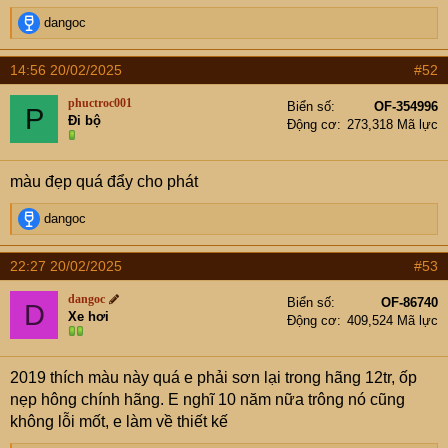
R
dangoc
e
a
14:56 20/02/2025
#52
c
t
phuctroc001
Biển số
OF-354996
P
i
Đi bộ
Động cơ
273,318 Mã lực
o
n
s
màu đẹp quá đẩy cho phát
:
R
dangoc
e
a
22:27 20/02/2025
#53
c
t
dangoc
Biển số
OF-86740
D
i
Xe hơi
Động cơ
409,524 Mã lực
o
n
s
2019 thích màu này quá e phải sơn lại trong hãng 12tr, ốp
:
nẹp hông chính hãng. E nghĩ 10 năm nữa trông nó cũng
không lỗi mốt, e làm về thiết kế