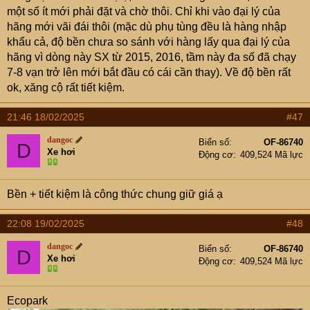
một số ít mới phải đặt và chờ thôi. Chỉ khi vào đại lý của
hãng mới vãi đái thôi (mặc dù phụ tùng đều là hàng nhập
khẩu cả, độ bền chưa so sánh với hàng lấy qua đại lý của
hãng vì dòng này SX từ 2015, 2016, tầm này đa số đã chạy
7-8 vạn trở lên mới bắt đầu có cái cần thay). Về độ bền rất
ok, xăng cộ rất tiết kiệm.
21:46 18/02/2025
#47
dangoc
Biển số
OF-86740
D
Xe hơi
Động cơ
409,524 Mã lực
Bền + tiết kiệm là công thức chung giữ giá ạ
22:08 19/02/2025
#48
dangoc
Biển số
OF-86740
D
Xe hơi
Động cơ
409,524 Mã lực
Ecopark