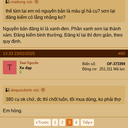
maitung nói:
thế túm lại em nó nguyên bản là màu gì hả cụ? sơn lại
đăng kiểm có lằng nhằng ko?
Nguyên bản đăng kí là xanh-đen. Phần xanh sơn lại thành
xám. Đăng kiểm bình thường. Đăng kí lại thì đơn giản, theo
quy định.
13:33 23/02/2025
#60
Toni Nguyễn
Biển số
OF-373394
T
Xe đạp
Động cơ
251,311 Mã lực
doquocbinh nói:
380 cụ ok chứ, đc thì chốt luôn, tôi mua dùng, ko phải thợ
Em hóng.
Trước
1
2
3
4
Tiếp