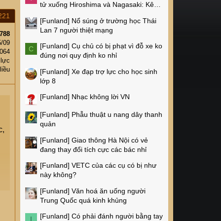
tử xuống Hiroshima và Nagasaki: Kêu
gọi xóa bỏ vũ khí hạt nhân
221
[Funland]
Nổ súng ở trường học Thái
Lan 7 người thiệt mạng
788
5/09
[Funland]
Cụ chủ có bị phạt vì đỗ xe ko
C
,064
đúng nơi quy định ko nhỉ
 lực
liều
[Funland]
Xe đạp trợ lực cho học sinh
lớp 8
[Funland]
Nhạc không lời VN
[Funland]
Phẫu thuật u nang dây thanh
quản
c,
[Funland]
Giao thông Hà Nội có vẻ
đang thay đổi tích cực các bác nhỉ
[Funland]
VETC của các cụ có bị như
này không?
[Funland]
Văn hoá ăn uống người
Trung Quốc quá kinh khủng
đc
[Funland]
Có phải đánh người bằng tay
I