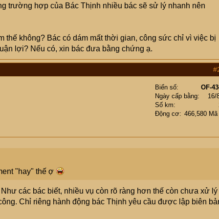
rong trường hợp của Bác Thịnh nhiều bác sẽ sử lý nhanh nên
 thế không? Bác có dám mất thời gian, công sức chỉ vì việc bị
huận lợi? Nếu có, xin bác đưa bằng chứng ạ.
#
Biển số
OF-43
Ngày cấp bằng
16/
Số km
Động cơ
466,580 Mã
ent "hay" thế ợ
hư các bác biết, nhiều vụ còn rõ ràng hơn thế còn chưa xử lý
công. Chỉ riêng hành động bác Thịnh yêu cầu được lập biên bả