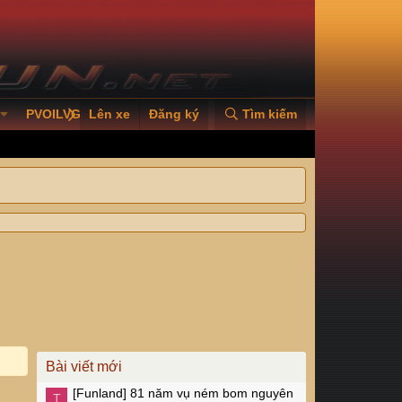
PVOILVGC2026
Lên xe
Đăng ký
Tìm kiếm
Bài viết mới
[Funland]
81 năm vụ ném bom nguyên
T