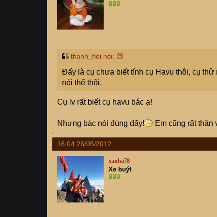
thanh_hoi nói:
Đấy là cụ chưa biết tính cụ Havu thôi, cụ thử
nói thế thôi.
Cụ lv rất biết cụ havu bác ạ!
Nhưng bác nói đúng đấy!
Em cũng rất thân 
16:04 26/05/2012
xanha78
Xe buýt