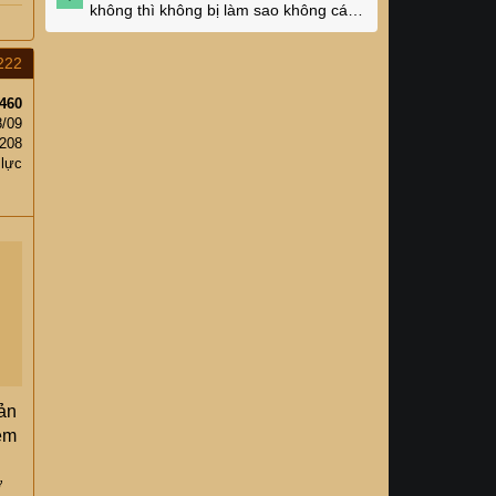
không thì không bị làm sao không các
cụ?
222
460
8/09
208
 lực
hản
 em
ở