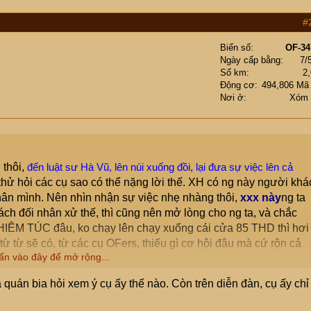
#
Biển số
OF-34
Ngày cấp bằng
7/
Số km
2
Động cơ
494,806 Mã
Nơi ở
Xóm 
 thôi,
đến luật sư Hà Vũ, lên núi xuống đồi, lại đưa sự việc lên cả
 thử hỏi các cụ sao có thể nặng lời thế. XH có ng này người khá
hân mình. Nên nhìn nhận sự việc nhẹ nhàng thôi,
xxx này
ng ta
 cách đối nhân xử thế, thì cũng nên mở lòng cho ng ta, và chắc
IÊM TÚC đâu, ko chạy lên chạy xuống cái cửa 85 THD thì hơi
.từ từ sẽ có, từ các cụ OFers, thiếu gì cơ hội đâu mà cứ rộn cả
ấn vào đây để mở rộng...
i thông cảm, nhưng đọc mấy trang toàn thấy gạch đá vào đầu 1
a quán bia hỏi xem ý cụ ấy thế nào. Còn trên diễn đàn, cụ ấy chỉ
o tí nào, dành thời gian để đọc
Cẩm nang tác chiến của cụ
rò ăn bẩn, nạt nộ khi các cụ đang ôm vô lăng đúng luật, nhận 