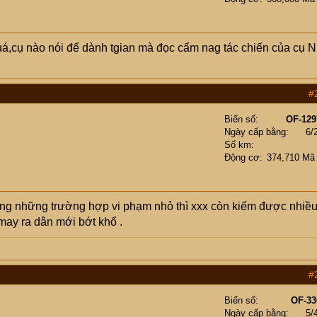
 quá,cụ nào nói để dành tgian mà đọc cẩm nag tác chiến của cụ 
#
Biển số
OF-129
Ngày cấp bằng
6/
Số km
Động cơ
374,710 Mã
 trong những trường hợp vi phạm nhỏ thì xxx còn kiếm được nhiề
̀ may ra dân mới bớt khổ .
#
Biển số
OF-33
Ngày cấp bằng
5/