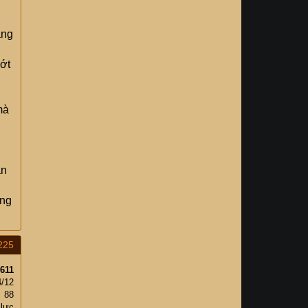
g
âng
bớt
mà
ân
ông
225
611
4/12
88
 lực