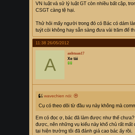
VN luật và sử lý luật GT còn nhiều bất cập, t
CSGT càng tệ hại.
Thử hỏi mấy người trong đó có Bác có dám làm
tuýt còi không hay sẵn sàng đưa vài trăm để t
11:38 26/05/2012
anhtuan17
A
Xe tải
wavechien nói:
Cụ có theo dõi từ đầu vụ này không mà comm
Em có đọc ợ, bác đã làm được như thế chưa? N
được, nên những vụ kiểu này khổ chủ rất mất 
tại hiện trường tôi đã đánh giá cao bác ấy rồi.