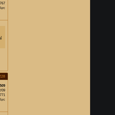
,767
 lực
hỉ
228
509
2/09
771
 lực