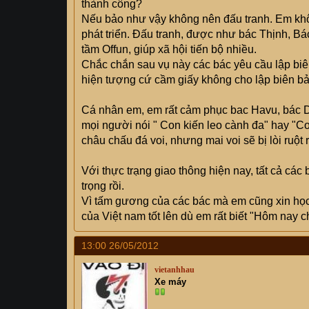
thành công?
Nếu bảo như vậy không nên đấu tranh. Em khôn
phát triển. Đấu tranh, được như bác Thịnh, B
tầm Offun, giúp xã hội tiến bộ nhiều.
Chắc chắn sau vụ này các bác yêu cầu lập biên
hiện tượng cứ cầm giấy không cho lập biên bả
Cá nhân em, em rất cảm phục bac Havu, bác D
mọi người nói " Con kiến leo cành đa" hay "C
châu chấu đá voi, nhưng mai voi sẽ bị lòi ruột 
Với thực trạng giao thông hiện nay, tất cả các 
trọng rồi.
Vì tấm gương của các bác mà em cũng xin học đ
của Việt nam tốt lên dù em rất biết "Hôm nay ch
13:00 26/05/2012
vietanhhau
Xe máy