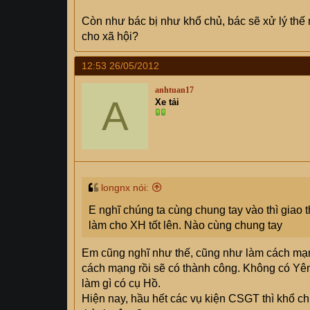
Còn như bác bị như khổ chủ, bác sẽ xử lý thế nà
cho xã hội?
12:53 26/05/2012
anhtuan17
A
Xe tải
longnx nói:
E nghĩ chúng ta cùng chung tay vào thì giao
làm cho XH tốt lên. Nào cùng chung tay
Em cũng nghĩ như thế, cũng như làm cách mạn
cách mạng rồi sẽ có thành công. Không có Yên t
làm gì có cụ Hồ.
Hiện nay, hầu hết các vụ kiện CSGT thì khổ ch