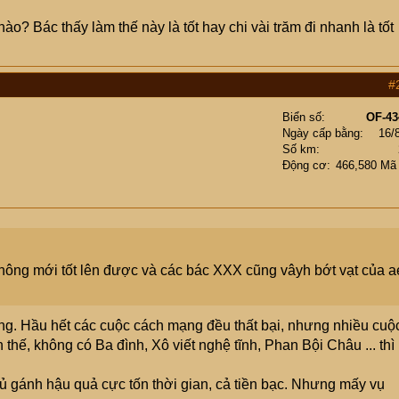
o? Bác thấy làm thế này là tốt hay chi vài trăm đi nhanh là tốt
#
Biển số
OF-43
Ngày cấp bằng
16/
Số km
Động cơ
466,580 Mã
 thông mới tốt lên được và các bác XXX cũng vâyh bớt vạt của a
g. Hầu hết các cuộc cách mạng đều thất bại, nhưng nhiều cuộ
hế, không có Ba đình, Xô viết nghệ tĩnh, Phan Bội Châu ... thì
ủ gánh hậu quả cực tốn thời gian, cả tiền bạc. Nhưng mấy vụ