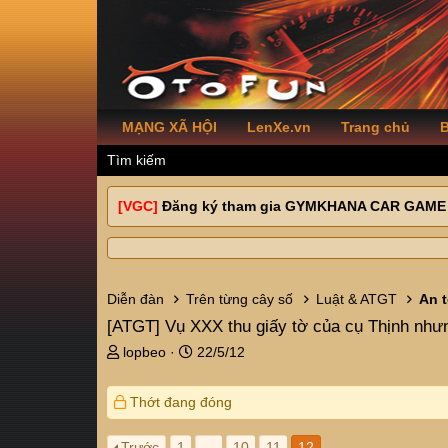
MẠNG XÃ HỘI
LenXe.vn
Trang chủ
B
Tìm kiếm
[VGC]
Đăng ký tham gia GYMKHANA CAR GAME
Diễn đàn
Trên từng cây số
Luật & ATGT
An 
[ATGT]
Vụ XXX thu giấy tờ của cụ Thịnh nhưn
T
N
lopbeo
22/5/12
h
g
r
à
Thớt đang đóng
e
y
a
g
d
ử
Trước
1
…
10
11
12