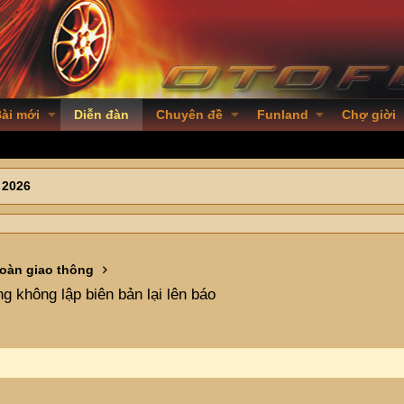
ài mới
Diễn đàn
Chuyên đề
Funland
Chợ giời
 2026
toàn giao thông
g không lập biên bản lại lên báo