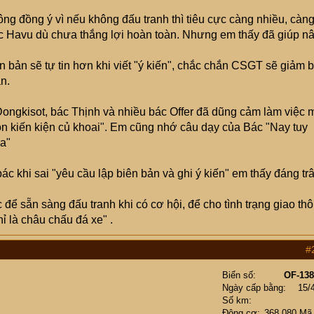
g đồng ý vì nếu không đấu tranh thì tiêu cực càng nhiều, càn
ác Havu dù chưa thắng lợi hoàn toàn. Nhưng em thấy đã giúp n
 bản sẽ tự tin hơn khi viết "ý kiến", chắc chắn CSGT sẽ giảm 
n.
ongkisot, bác Thịnh và nhiều bác Offer đã dũng cảm làm việc 
on kiến kiện củ khoai". Em cũng nhớ câu dạy của Bác "Nay tuy
ra"
bác khi sai "yêu cầu lập biên bản và ghi ý kiến" em thấy đáng tr
ể sẵn sàng đấu tranh khi có cơ hội, để cho tình trạng giao th
ỉ là châu chấu đá xe" .
#
Biển số
OF-138
Ngày cấp bằng
15/
Số km
Động cơ
368,080 Mã