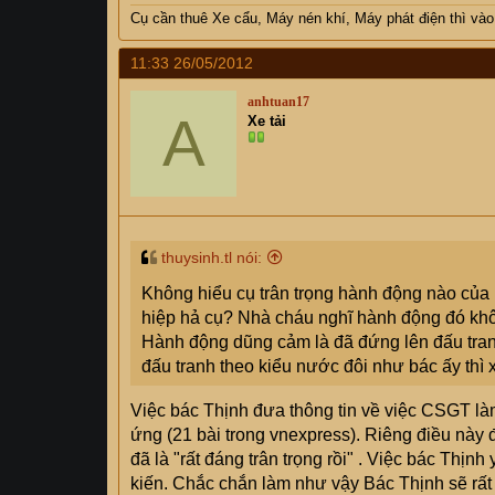
các bài học tiếp theo đi, các cụ nhỉ
Cụ
cần thuê Xe cẩu, Máy nén khí, Máy phát điện thì v
11:33 26/05/2012
anhtuan17
A
Xe tải
thuysinh.tl nói:
Không hiểu cụ trân trọng hành động nào của
hiệp hả cụ? Nhà cháu nghĩ hành động đó khô
Hành động dũng cảm là đã đứng lên đấu tran
đấu tranh theo kiểu nước đôi như bác ấy thì 
Việc bác Thịnh đưa thông tin về việc CSGT làm
ứng (21 bài trong vnexpress). Riêng điều này 
đã là "rất đáng trân trọng rồi" . Việc bác Thịn
kiến. Chắc chắn làm như vậy Bác Thịnh sẽ rất