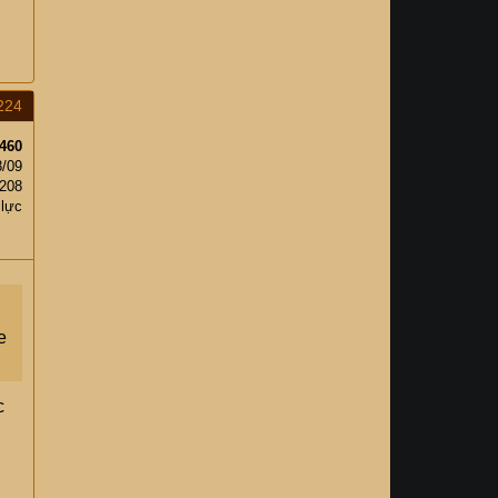
224
460
8/09
208
 lực
e
c