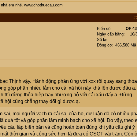
ào nhà em nhé. www.chothuecau.com
#
Biển số
OF-43
Ngày cấp bằng
16/
Số km
Động cơ
466,580 Mã
 bac Thịnh vậy. Hành động phản ứng với xxx rồi quay sang thỏa
ng góp phần nhiều lắm cho cái xã hội này khá lên được đâu ạ.
h thì đừng thỏa hiệp hay nhượng bộ với cái xấu đấy ạ. Đừng
xã hội cũng chẳng thay đổi gì được ạ.
 sai, mọi người vạch ra cái sai của họ, dư luận đã có nhiều p
đã quá tốt và góp phần làm minh bạch cho xã hội. Do vậy, theo
h yêu cầu lập biên bản và cũng hoàn toàn đúng khi yêu cầu ghi ý
 mất thời gian và công sức hơn là đưa có CSGT vài trăm. Còn 