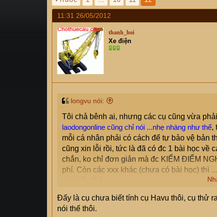
s
i
11:31 26/05/2012
t
a
thanh_hoi
r
Xe điện
t
e
r
longvu nói:
Tôi chả bênh ai, nhưng các cụ cũng vừa phải
laodongonline cũng chỉ nói ...nhẹ nhàng như thế
,
mỗi cá nhân phải có cách để tự bảo vệ bản t
cũng xin lỗi rồi, tức là đã có đc 1 bài học về
chắn, ko chỉ đơn giản mà đc KIỂM ĐIỂM NGH
phí. Còn các xxx khác (chưa có bài học) thì ..
Nh
ràng lên thế.
Tôi nói thế có gì ko phải, các cụ báo Lề phả
Đấy là cụ chưa biết tính cụ Havu thôi, cụ thử r
con người (cụ Đức Thịnh), tôi thấy chả hay h
nói thế thôi.
NghiemHung
để những xxx xấu nào hay dở t