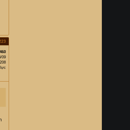
223
460
8/09
208
 lực
n