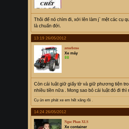
Thôi để nó chìm đi, xới lên làm j` mệt các cụ
là chuẩn đới.
13:19 26/05/2012
zetorbrno
Xe máy
Còn cái luật giữ giấy tờ và giữ phương tiện
nhiều tiền nữa . Mong sao bỏ cái luật đó đi thi
Cụ
ủn em phát xe em hết xăng rồi .
14:24 26/05/2012
Ngoc Phan XLS
Xe container