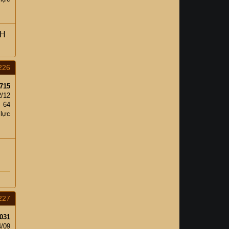
NH
226
715
2/12
64
 lực
u
227
031
4/09