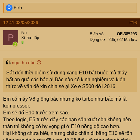
R
Pela
e
a
12:41 03/05/2026
#16
c
t
Pela
Biển số
OF-385293
P
i
Xì hơi lốp
Động cơ
235,722 Mã lực
o
n
s
:
ngo_hn nói:
Sát đến thời điểm sử dụng xăng E10 bắt buộc mà thấy
bất an quá các bác ạ! Bác nào có kinh nghiệm và kiến
thức về vấn đề xin chia sẻ ạ! Xe e S500 đời 2016
Em có máy V8 giống bác nhưng ko turbo như bác mà là
kompressor.
Em sẽ đổ E10 trước xem sao.
Theo logic, E5 trước đây các bạn sản xuất còn không nên
thân thì không có hy vọng gì ở E10 nồng độ cao hơn.
Hại không chưa biết, nhưng chắc chắn đi bằng E10 sẽ tốn