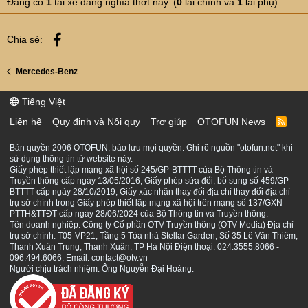
Đang có
1
tài xế đang nghía thớt này. (
0
lái chính và
1
lái phụ)
Facebook
Chia sẻ:
Mercedes-Benz
Tiếng Việt
Liên hệ
Quy định và Nội quy
Trợ giúp
OTOFUN News
R
S
S
Bản quyền 2006 OTOFUN, bảo lưu mọi quyền. Ghi rõ nguồn "otofun.net" khi
sử dụng thông tin từ website này.
Giấy phép thiết lập mạng xã hội số 245/GP-BTTTT của Bộ Thông tin và
Truyền thông cấp ngày 13/05/2016; Giấy phép sửa đổi, bổ sung số 459/GP-
BTTTT cấp ngày 28/10/2019; Giấy xác nhận thay đổi địa chỉ thay đổi địa chỉ
trụ sở chính trong Giấy phép thiết lập mạng xã hội trên mạng số 137/GXN-
PTTH&TTĐT cấp ngày 28/06/2024 của Bộ Thông tin và Truyền thông.
Tên doanh nghiệp: Công ty Cổ phần OTV Truyền thông (OTV Media) Địa chỉ
trụ sở chính: T05-VP21, Tầng 5 Tòa nhà Stellar Garden, Số 35 Lê Văn Thiêm,
Thanh Xuân Trung, Thanh Xuân, TP Hà Nội Điện thoại: 024.3555.8066 -
096.494.6066; Email: contact@otv.vn
Người chịu trách nhiệm: Ông Nguyễn Đại Hoàng.