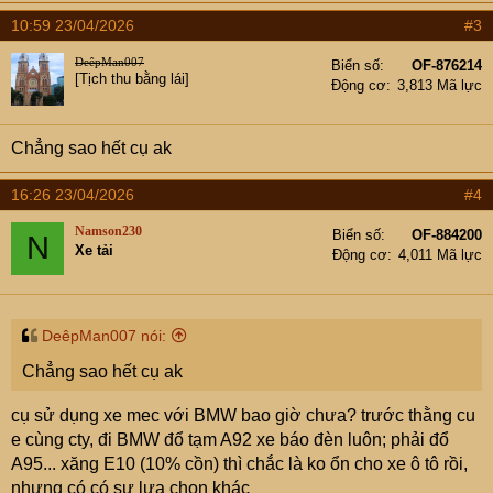
a
10:59 23/04/2026
#3
c
t
DeêpMan007
Biển số
OF-876214
i
[Tịch thu bằng lái]
Động cơ
3,813 Mã lực
o
n
s
Chẳng sao hết cụ ak
:
16:26 23/04/2026
#4
Namson230
Biển số
OF-884200
N
Xe tải
Động cơ
4,011 Mã lực
DeêpMan007 nói:
Chẳng sao hết cụ ak
cụ sử dụng xe mec với BMW bao giờ chưa? trước thằng cu
e cùng cty, đi BMW đổ tạm A92 xe báo đèn luôn; phải đổ
A95... xăng E10 (10% cồn) thì chắc là ko ổn cho xe ô tô rồi,
nhưng có có sự lựa chọn khác