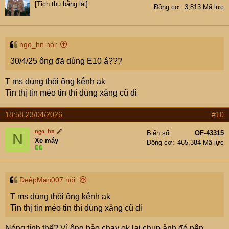
[Tịch thu bằng lái]
Động cơ
3,813 Mã lực
ngo_hn nói:
30/4/25 ông đã dùng E10 á???
T ms dùng thôi ông kễnh ak
Tin thj tin méo tin thì dùng xăng cũ đi
18:58 23/04/2026
#10
ngo_hn
Biển số
OF-43315
N
Xe máy
Động cơ
465,384 Mã lực
DeêpMan007 nói:
T ms dùng thôi ông kễnh ak
Tin thj tin méo tin thì dùng xăng cũ đi
Nóng tính thế? Vì ông bảo chạy ok lại chụp ảnh đó nên