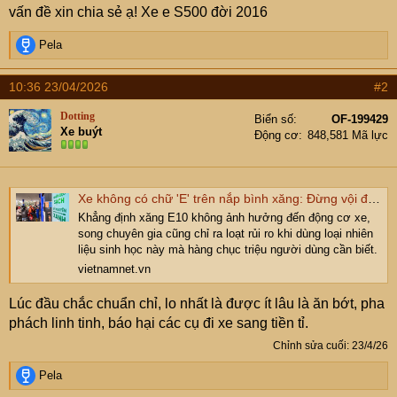
e
vấn đề xin chia sẻ ạ! Xe e S500 đời 2016
r
R
Pela
e
a
10:36 23/04/2026
#2
c
t
Dotting
Biển số
OF-199429
i
Xe buýt
Động cơ
848,581 Mã lực
o
n
s
:
Xe không có chữ 'E' trên nắp bình xăng: Đừng vội đổ xăng E10
Khẳng định xăng E10 không ảnh hưởng đến động cơ xe,
song chuyên gia cũng chỉ ra loạt rủi ro khi dùng loại nhiên
liệu sinh học này mà hàng chục triệu người dùng cần biết.
vietnamnet.vn
Lúc đầu chắc chuẩn chỉ, lo nhất là được ít lâu là ăn bớt, pha
phách linh tinh, báo hại các cụ đi xe sang tiền tỉ.
Chỉnh sửa cuối:
23/4/26
R
Pela
e