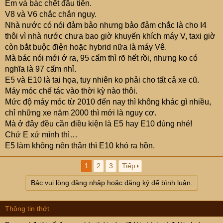
Em và bác chết đầu tiên.
V8 và V6 chắc chắn nguy.
Nhà nước có nói đảm bảo nhưng bảo đảm chắc là cho I4
thôi vì nhà nước chưa bao giờ khuyến khích máy V, taxi giờ
còn bắt buộc điện hoặc hybrid nữa là máy Vê.
Mà bác nói mới ớ ra, 95 cấm thì rõ hết rồi, nhưng ko có
nghĩa là 97 cấm nhỉ.
E5 và E10 là tai họa, tuy nhiên ko phải cho tất cả xe cũ.
Máy móc chế tác vào thời kỳ nào thôi.
Mức độ máy móc từ 2010 đến nay thì không khác gì nhiều,
chỉ những xe năm 2000 thì mới là nguy cơ.
Mà ở đây đều cần điều kiện là E5 hay E10 đúng nhé!
Chứ E xứ mình thì…
E5 làm không nên thân thì E10 khó ra hồn.
1
2
3
Tiếp
Bác vui lòng đăng nhập hoặc đăng ký để bình luận.
Thông tin thớt