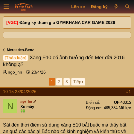
Lên xe
Đăng ký
[VGC]
Đăng ký tham gia GYMKHANA CAR GAME 2026
Mercedes-Benz
Xăng E10 có ảnh hưởng đến Mer đời 2016
[Thảo luận]
không ạ?
T
N
ngo_hn
23/4/26
h
g
1
2
3
Tiếp
r
à
e
y
10:15 23/04/2026
#1
a
g
d
ử
ngo_hn
Biển số
OF-43315
N
s
i
Xe máy
Động cơ
465,384 Mã lực
t
a
r
Sát đến thời điểm sử dụng xăng E10 bắt buộc mà thấy bất
t
an quá các bác ạ! Bác nào có kinh nghiệm và kiến thức về