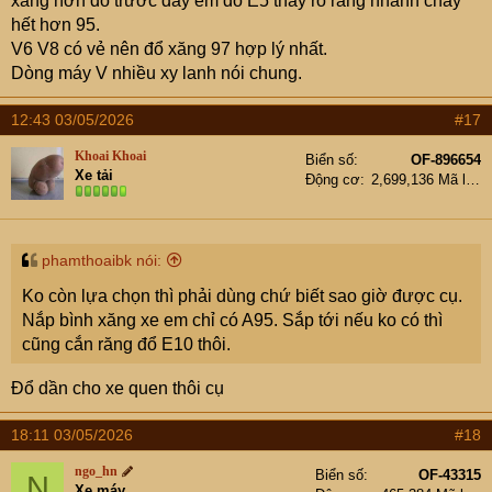
xăng hơn do trước đây em đổ E5 thấy rõ ràng nhanh cháy
hết hơn 95.
V6 V8 có vẻ nên đổ xăng 97 hợp lý nhất.
Dòng máy V nhiều xy lanh nói chung.
12:43 03/05/2026
#17
Khoai Khoai
Biển số
OF-896654
Xe tải
Động cơ
2,699,136 Mã lực
phamthoaibk nói:
Ko còn lựa chọn thì phải dùng chứ biết sao giờ được cụ.
Nắp bình xăng xe em chỉ có A95. Sắp tới nếu ko có thì
cũng cắn răng đổ E10 thôi.
Đổ dần cho xe quen thôi cụ
18:11 03/05/2026
#18
ngo_hn
Biển số
OF-43315
N
Xe máy