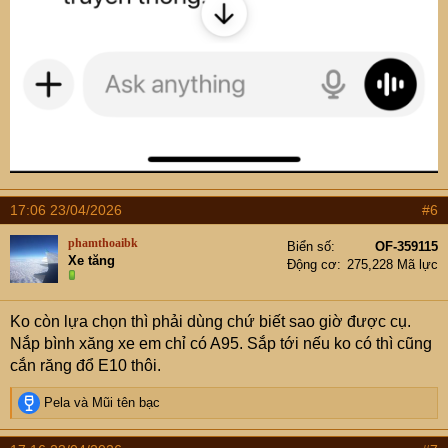
17:06 23/04/2026
#6
phamthoaibk
Biển số
OF-359115
Xe tăng
Động cơ
275,228 Mã lực
Ko còn lựa chọn thì phải dùng chứ biết sao giờ được cụ.
Nắp bình xăng xe em chỉ có A95. Sắp tới nếu ko có thì cũng
cắn răng đổ E10 thôi.
R
Pela
và
Mũi tên bạc
e
a