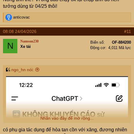
tưởng dùng từ 04/25 thôi!
R
anticovac
e
a
08:08 24/04/2026
#11
c
t
Namson230
Biển số
OF-884200
N
i
Xe tải
Động cơ
4,011 Mã lực
o
n
s
:
ngo_hn nói:
Nhấn vào đây để mở rộng...
có phụ gia tác dụng để hòa tan cồn với xăng, đương nhiên