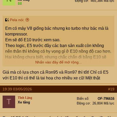
Động cơ
465,384 Mã lực
Pela nói:
Em có máy V8 giống bác nhưng ko turbo như bác mà là
kompressor.
Em sẽ đổ E10 trước xem sao.
Theo logic, E5 trước đây các bạn sản xuất còn không
nên thân thì không có hy vọng gì ở E10 nồng độ cao hơn.
Hại không chưa biết, nhưng chắc chắn đi bằng E10 sẽ
Nhấn vào đây để mở rộng...
tốn xăng hơn do trước đây em đổ E5 thấy rõ ràng nhanh
cháy hết hơn 95.
Giá mà có lựa chọn cả Ron95 và Ron97 thì tốt! Chỉ có E5
V6 V8 có vẻ nên đổ xăng 97 hợp lý nhất.
với E10 thì có thể là tai hoạ cho nhiều xe cũ! Mệt thật
Dòng máy V nhiều xy lanh nói chung.
19:39 03/05/2026
#19
Tĩnh Lặng
Biển số
OF-796616
T
Xe tăng
Động cơ
26,804 Mã lực