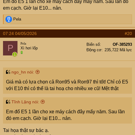
Em đổ E5 1 lần cho xe máy cách đây mấy năm. Sau lần đó
em cạch. Giờ lại E10... nản.
R
Pela
e
a
07:24 04/05/2026
#20
c
t
Pela
Biển số
OF-385293
P
i
Xì hơi lốp
Động cơ
235,722 Mã lực
o
n
s
:
ngo_hn nói:
Giá mà có lựa chọn cả Ron95 và Ron97 thì tốt! Chỉ có E5
với E10 thì có thể là tai hoạ cho nhiều xe cũ! Mệt thật
Tĩnh Lặng nói:
Em đổ E5 1 lần cho xe máy cách đây mấy năm. Sau lần
đó em cạch. Giờ lại E10... nản.
Tai họa thật sự bác ạ.