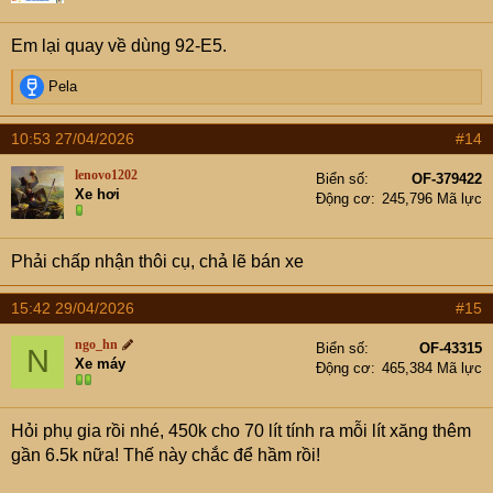
n
s
Em lại quay về dùng 92-E5.
:
R
Pela
e
a
10:53 27/04/2026
#14
c
t
lenovo1202
Biển số
OF-379422
i
Xe hơi
Động cơ
245,796 Mã lực
o
n
s
Phải chấp nhận thôi cụ, chả lẽ bán xe
:
15:42 29/04/2026
#15
ngo_hn
Biển số
OF-43315
N
Xe máy
Động cơ
465,384 Mã lực
Hỏi phụ gia rồi nhé, 450k cho 70 lít tính ra mỗi lít xăng thêm
gần 6.5k nữa! Thế này chắc để hầm rồi!