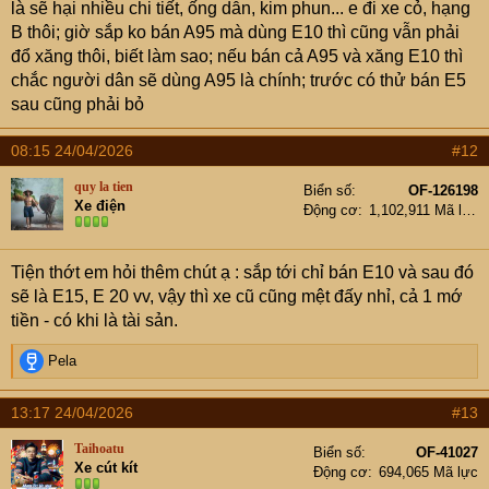
là sẽ hại nhiều chi tiết, ống dẫn, kim phun... e đi xe cỏ, hạng
B thôi; giờ sắp ko bán A95 mà dùng E10 thì cũng vẫn phải
đổ xăng thôi, biết làm sao; nếu bán cả A95 và xăng E10 thì
chắc người dân sẽ dùng A95 là chính; trước có thử bán E5
sau cũng phải bỏ
08:15 24/04/2026
#12
quy la tien
Biển số
OF-126198
Xe điện
Động cơ
1,102,911 Mã lực
Tiện thớt em hỏi thêm chút ạ : sắp tới chỉ bán E10 và sau đó
sẽ là E15, E 20 vv, vậy thì xe cũ cũng mệt đấy nhỉ, cả 1 mớ
tiền - có khi là tài sản.
R
Pela
e
a
13:17 24/04/2026
#13
c
t
Taihoatu
Biển số
OF-41027
i
Xe cút kít
Động cơ
694,065 Mã lực
o