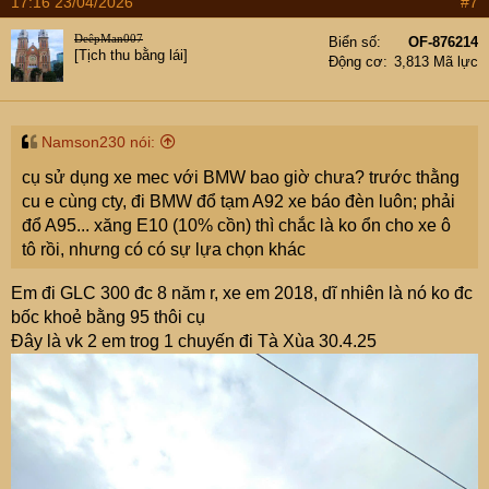
17:16 23/04/2026
#7
c
t
DeêpMan007
Biển số
OF-876214
i
[Tịch thu bằng lái]
Động cơ
3,813 Mã lực
o
n
s
:
Namson230 nói:
cụ sử dụng xe mec với BMW bao giờ chưa? trước thằng
cu e cùng cty, đi BMW đổ tạm A92 xe báo đèn luôn; phải
đổ A95... xăng E10 (10% cồn) thì chắc là ko ổn cho xe ô
tô rồi, nhưng có có sự lựa chọn khác
Em đi GLC 300 đc 8 năm r, xe em 2018, dĩ nhiên là nó ko đc
bốc khoẻ bằng 95 thôi cụ
Đây là vk 2 em trog 1 chuyến đi Tà Xùa 30.4.25