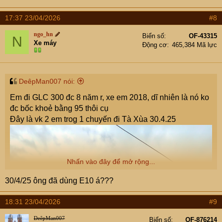
17:37 23/04/2026
#8
ngo_hn
Biển số
OF-43315
N
Xe máy
Động cơ
465,384 Mã lực
DeêpMan007 nói:
Em đi GLC 300 đc 8 năm r, xe em 2018, dĩ nhiên là nó ko
đc bốc khoẻ bằng 95 thôi cụ
Đây là vk 2 em trog 1 chuyến đi Tà Xùa 30.4.25
Nhấn vào đây để mở rộng...
30/4/25 ông đã dùng E10 á???
18:31 23/04/2026
#9
DeêpMan007
Biển số
OF-876214