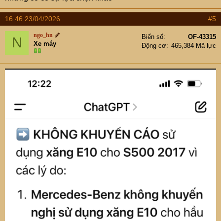
16:46 23/04/2026
#5
ngo_hn
Biển số
OF-43315
N
Xe máy
Động cơ
465,384 Mã lực