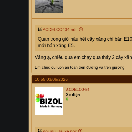
ACDELCO434 nói:
Quan trọng giờ hầu hết cây xăng chỉ bán E10
mới bán xăng E5.
Vâng ạ, chiều qua em chạy qua thấy 2 cây xă
Em chúc cụ
luôn an toàn trên đường và trên giường
10:55 03/06/2026
ACDELCO434
Xe điện
đội mũ_ lái xe nói: