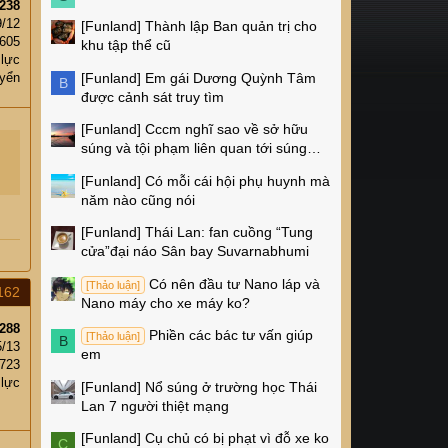
238
9/12
[Funland]
Thành lập Ban quản trị cho
,605
khu tập thể cũ
 lực
[Funland]
Em gái Dương Quỳnh Tâm
yển
B
được cảnh sát truy tìm
[Funland]
Cccm nghĩ sao về sở hữu
súng và tội phạm liên quan tới súng
ống ở Mỹ
[Funland]
Có mỗi cái hội phụ huynh mà
năm nào cũng nói
[Funland]
Thái Lan: fan cuồng “Tung
cửa”đại náo Sân bay Suvarnabhumi
Có nên đầu tư Nano láp và
[Thảo luận]
162
Nano máy cho xe máy ko?
288
Phiền các bác tư vấn giúp
[Thảo luận]
B
5/13
em
,723
 lực
[Funland]
Nổ súng ở trường học Thái
Lan 7 người thiệt mạng
[Funland]
Cụ chủ có bị phạt vì đỗ xe ko
C