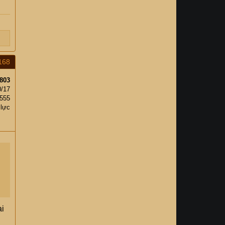
168
803
0/17
,555
 lực
ại