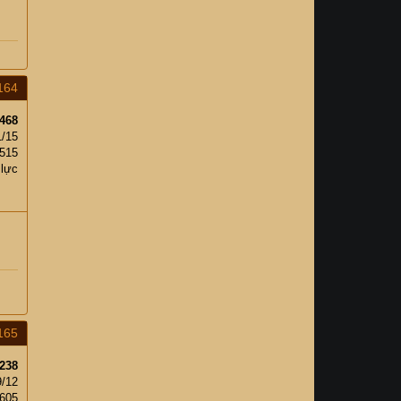
164
468
1/15
,515
 lực
165
238
9/12
,605