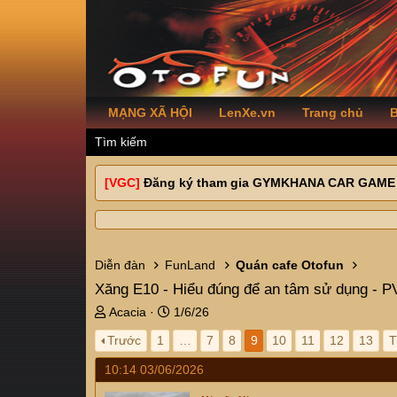
MẠNG XÃ HỘI
LenXe.vn
Trang chủ
B
Tìm kiếm
[VGC]
Đăng ký tham gia GYMKHANA CAR GAME
Diễn đàn
FunLand
Quán cafe Otofun
Xăng E10 - Hiểu đúng để an tâm sử dụng - P
T
N
Acacia
1/6/26
h
g
Trước
1
…
7
8
9
10
11
12
13
T
r
à
e
y
10:14 03/06/2026
a
g
d
ử