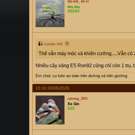
đội mũ_ lái xe
s
i
Máy Bay
t
a
r
t
e
r
cusao nói:
Thế vẫn máy móc và khiên cưỡng.....Vẫn có 
Nhiều cây xăng E5 Ron92 cũng chỉ còn 1 trụ, 
Em chúc cụ
luôn an toàn trên đường và trên giường
10:16 03/06/2026
cairong_2011
Xe lăn