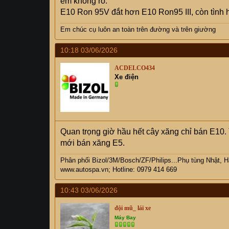
em không rõ.
E10 Ron 95V đắt hơn E10 Ron95 III, còn tình h
Em chúc cụ
luôn an toàn trên đường và trên giường
10:18 03/06/2026
ACDELCO434
Xe điện
Quan trọng giờ hầu hết cây xăng chỉ bán E10.
mới bán xăng E5.
Phân phối Bizol/3M/Bosch/ZF/Philips...Phụ tùng Nhật, 
www.autospa.vn;
Hotline: 0979 414 669
10:43 03/06/2026
đội mũ_ lái xe
Máy Bay