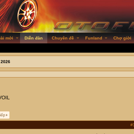
ài mới
Diễn đàn
Chuyên đề
Funland
Chợ giời
 2026
VOIL
iếp
#