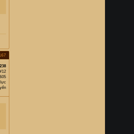
167
238
9/12
,605
 lực
yển