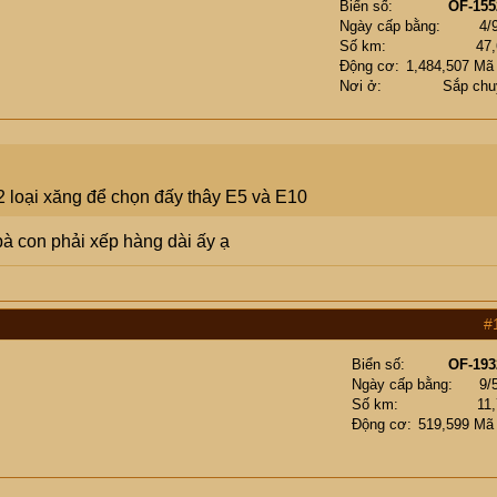
Biển số
OF-155
Ngày cấp bằng
4/
Số km
47
Động cơ
1,484,507 Mã
Nơi ở
Sắp chu
2 loại xăng để chọn đấy thây E5 và E10
bà con phải xếp hàng dài ấy ạ
#
Biển số
OF-193
Ngày cấp bằng
9/
Số km
11
Động cơ
519,599 Mã