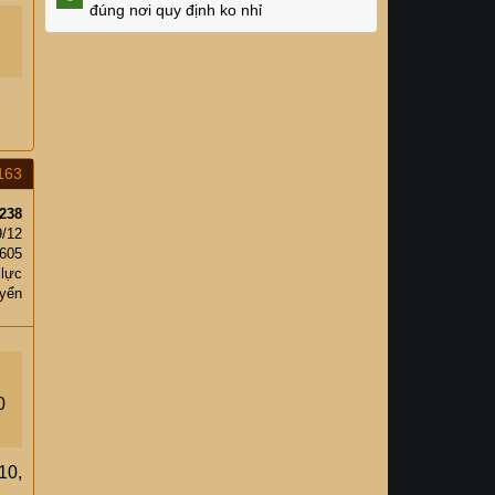
đúng nơi quy định ko nhỉ
163
238
9/12
,605
 lực
yển
0
10,