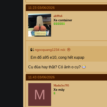
11:23 03/06/2026
ah99x6
Xe container
ngocquang1234 nói:
Em đổ a95 e10, cong hết xupap
Cụ đùa hay thật? Có ảnh o cụ?
11:43 03/06/2026
Madn3ss795
M
Xe máy