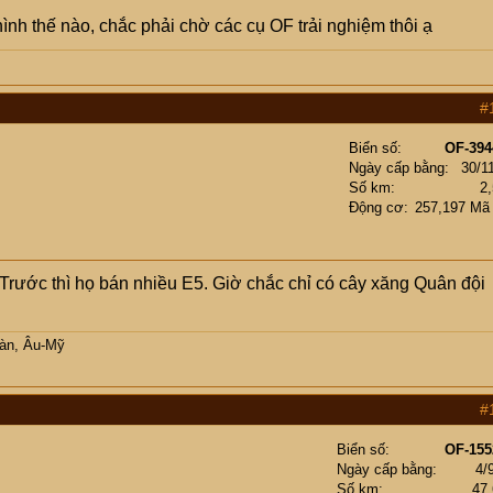
ình thế nào, chắc phải chờ các cụ OF trải nghiệm thôi ạ
#
Biển số
OF-394
Ngày cấp bằng
30/1
Số km
2
Động cơ
257,197 Mã
 Trước thì họ bán nhiều E5. Giờ chắc chỉ có cây xăng Quân đội
Hàn, Âu-Mỹ
#
Biển số
OF-155
Ngày cấp bằng
4/
Số km
47