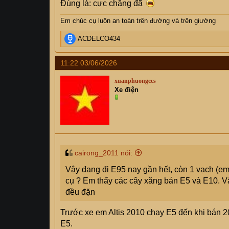
Đúng là: cực chẳng đã
Em chúc cụ
luôn an toàn trên đường và trên giường
R
ACDELCO434
e
a
11:22 03/06/2026
c
t
xuanphuongccs
i
Xe điện
o
n
s
:
cairong_2011 nói:
Vậy đang đi E95 nay gần hết, còn 1 vạch (em 
cụ ? Em thấy các cây xăng bán E5 và E10. 
đều đặn
Trước xe em Altis 2010 chạy E5 đến khi bán 2
E5.