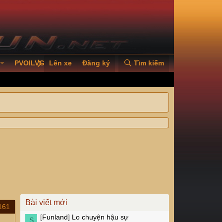
PVOILVGC2026
Lên xe
Đăng ký
Tìm kiếm
Bài viết mới
161
[Funland]
Lo chuyện hậu sự
S