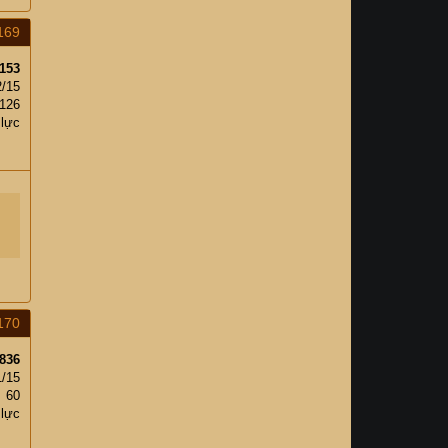
169
153
2/15
,126
 lực
170
836
1/15
60
 lực