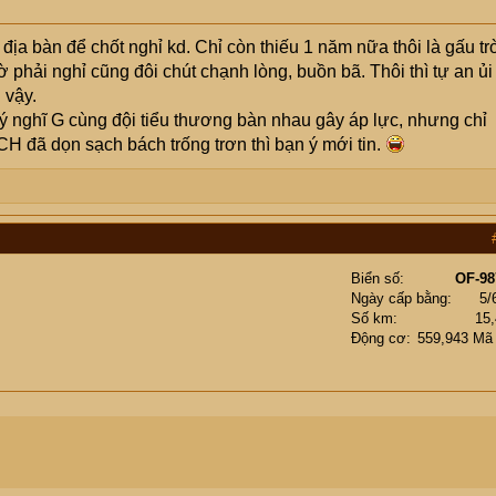
ịa bàn để chốt nghỉ kd. Chỉ còn thiếu 1 năm nữa thôi là gấu tr
hải nghỉ cũng đôi chút chạnh lòng, buồn bã. Thôi thì tự an ủi
 vậy.
ý nghĩ G cùng đội tiểu thương bàn nhau gây áp lực, nhưng chỉ
CH đã dọn sạch bách trống trơn thì bạn ý mới tin.
Biển số
OF-98
Ngày cấp bằng
5/
Số km
15
Động cơ
559,943 Mã