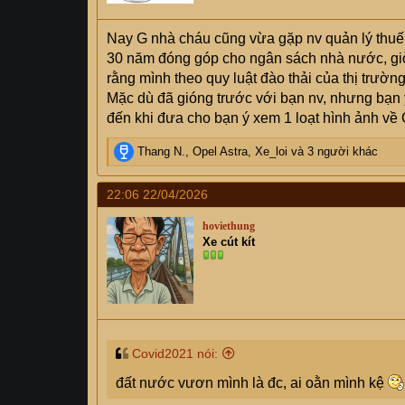
Nay G nhà cháu cũng vừa gặp nv quản lý thuế đ
30 năm đóng góp cho ngân sách nhà nước, giờ p
rằng mình theo quy luật đào thải của thị trường
Mặc dù đã gióng trước với bạn nv, nhưng bạn 
đến khi đưa cho bạn ý xem 1 loạt hình ảnh về 
R
Thang N.
,
Opel Astra
,
Xe_loi
và 3 người khác
e
a
22:06 22/04/2026
c
t
hoviethung
i
Xe cút kít
o
n
s
:
Covid2021 nói:
đất nước vươn mình là đc, ai oằn mình kệ