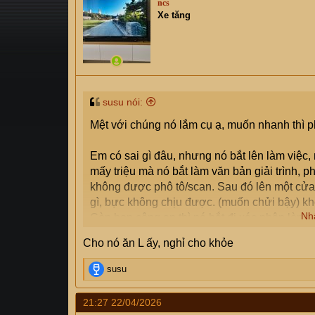
ncs
s
i
Xe tăng
t
a
r
t
e
r
susu nói:
Mệt với chúng nó lắm cụ ạ, muốn nhanh thì ph
Em có sai gì đâu, nhưng nó bắt lên làm việc,
mấy triệu mà nó bắt làm văn bản giải trình, p
không được phô tô/scan. Sau đó lên một cửa 
gì, bực không chịu được. (muốn chửi bậy) khôn
Nh
Còn bọn công an thì nó bắt đi xác nhận lòng 
nó gợi ý luôn là anh muốn làm nhanh thì 2,5
Cho nó ăn L ấy, nghỉ cho khỏe
vào đòi kiểm tra, rồi bắt mua bình cứu hỏa, rồ
R
susu
e
a
21:27 22/04/2026
c