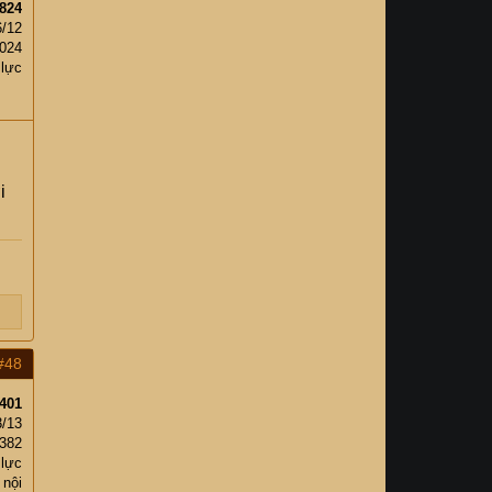
824
6/12
,024
 lực
i
#48
401
3/13
,382
 lực
 nội