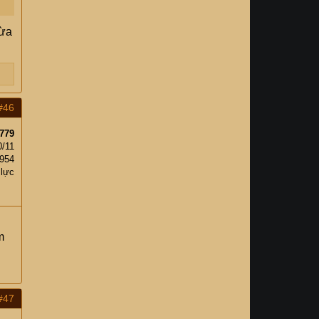
vừa
#46
779
0/11
,954
 lực
m
#47