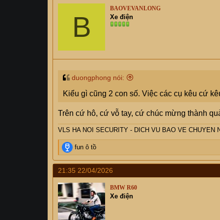
t
BAOVEVANLONG
i
B
Xe điện
o
n
s
:
duongphong nói:
Kiểu gì cũng 2 con số. Việc các cụ kêu cứ kê
Trên cứ hô, cứ vỗ tay, cứ chúc mừng thành quả
VLS HA NOI SECURITY - DICH VU BAO VE CHUYEN 
R
fun ô tồ
e
a
21:35 22/04/2026
c
t
BMW R60
i
Xe điện
o
n
s