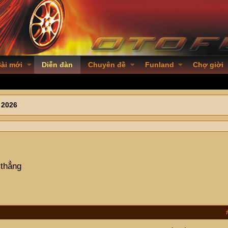
ài mới
Diễn đàn
Chuyên đề
Funland
Chợ giời
 2026
 thẳng