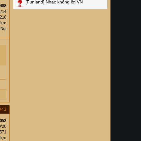
[Funland]
Nhạc không lời VN
488
4/14
,218
 lực
 Nội
#43
052
0/20
,571
 lực