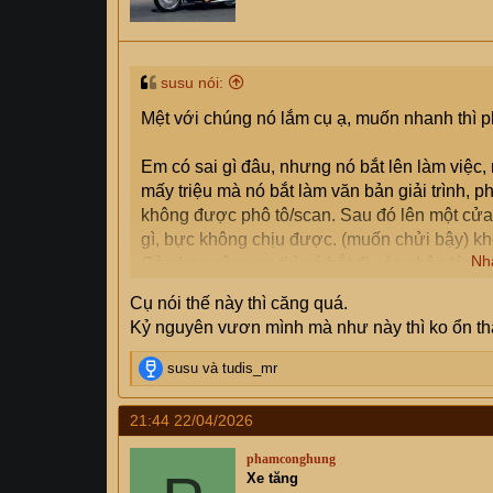
:
susu nói:
Mệt với chúng nó lắm cụ ạ, muốn nhanh thì ph
Em có sai gì đâu, nhưng nó bắt lên làm việc,
mấy triệu mà nó bắt làm văn bản giải trình, p
không được phô tô/scan. Sau đó lên một cửa 
gì, bực không chịu được. (muốn chửi bậy) khôn
Nh
Còn bọn công an thì nó bắt đi xác nhận lòng 
nó gợi ý luôn là anh muốn làm nhanh thì 2,5
Cụ nói thế này thì căng quá.
vào đòi kiểm tra, rồi bắt mua bình cứu hỏa, rồ
Kỷ nguyên vươn mình mà như này thì ko ổn thậ
R
susu
và
tudis_mr
e
a
21:44 22/04/2026
c
t
phamconghung
i
Xe tăng
o