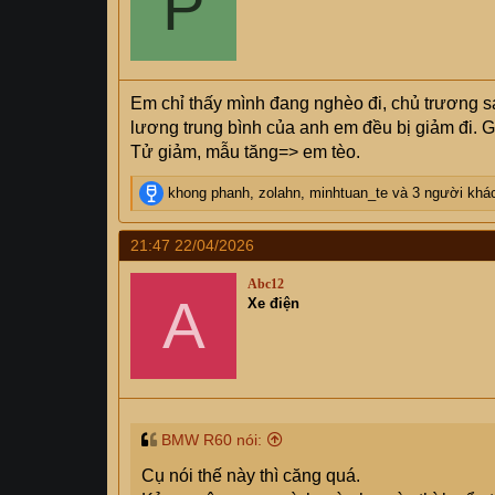
P
n
s
:
Em chỉ thấy mình đang nghèo đi, chủ trương sá
lương trung bình của anh em đều bị giảm đi. G
Tử giảm, mẫu tăng=> em tèo.
R
khong phanh
,
zolahn
,
minhtuan_te
và 3 người khá
e
a
21:47 22/04/2026
c
t
Abc12
i
A
Xe điện
o
n
s
:
BMW R60 nói:
Cụ nói thế này thì căng quá.