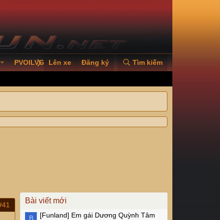
PVOILVGC2026
Lên xe
Đăng ký
Tìm kiếm
Bài viết mới
#41
[Funland]
Em gái Dương Quỳnh Tâm
B