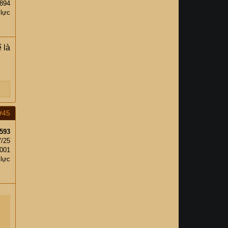
,894
 lực
 là
#45
593
7/25
,001
 lực