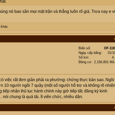
hật.
úng nó bao sân mọi mặt trận và thẳng luôn rổ giá. Trưa nay e 
 khác
Biển số
OF-118
Ngày cấp bằng
31/1
Số km
4
Động cơ
2,156,801 Mã
có việc rất đơn giản phải ra phường: chứng thực bản sao. Ngồi
 hơn 10 người ngồi 7 quầy (một số người hỗ trợ và không rõ nhiệ
iếp nhận thủ tục hành chính này giờ tiếp tất: đăng ký kinh
nói chung là quá tải. Ít viên chức, nhiều dân.