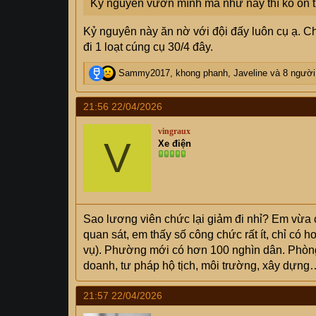
Kỷ nguyên vươn mình mà như này thì ko ổn t
Kỷ nguyên này ăn nờ với đội đấy luôn cụ ạ. Ch
đi 1 loạt cúng cụ 30/4 đây.
R
Sammy2017
,
khong phanh
,
Javeline
và 8 người
e
a
21:56 22/04/2026
c
t
vingraux
i
V
Xe điện
o
n
s
:
Sao lương viên chức lại giảm đi nhỉ? Em vừa 
quan sát, em thấy số công chức rất ít, chỉ có
vụ). Phường mới có hơn 100 nghìn dân. Phòng t
doanh, tư pháp hộ tịch, môi trường, xây dựng… 
21:57 22/04/2026