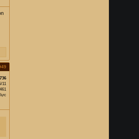
òn
#49
736
6/11
,461
 lực