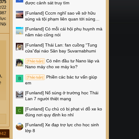
375
được cảnh sát truy tìm
2/22
[Funland]
Cccm nghĩ sao về sở hữu
,987
 lực
súng và tội phạm liên quan tới súng
 Nội
ống ở Mỹ
[Funland]
Có mỗi cái hội phụ huynh mà
năm nào cũng nói
[Funland]
Thái Lan: fan cuồng “Tung
cửa”đại náo Sân bay Suvarnabhumi
Có nên đầu tư Nano láp và
[Thảo luận]
Nano máy cho xe máy ko?
,
Phiền các bác tư vấn giúp
[Thảo luận]
B
ẹ
em
[Funland]
Nổ súng ở trường học Thái
Lan 7 người thiệt mạng
[Funland]
Cụ chủ có bị phạt vì đỗ xe ko
C
đúng nơi quy định ko nhỉ
[Funland]
Xe đạp trợ lực cho học sinh
lớp 8
#42