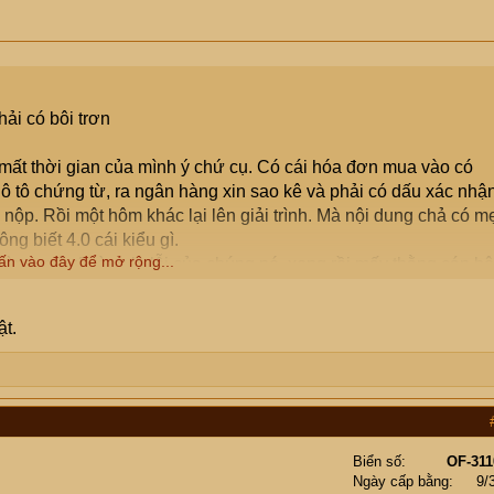
ải có bôi trơn
 mất thời gian của mình ý chứ cụ. Có cái hóa đơn mua vào có
hô tô chứng từ, ra ngân hàng xin sao kê và phải có dấu xác nhận
nộp. Rồi một hôm khác lại lên giải trình. Mà nội dung chả có m
g biết 4.0 cái kiểu gì.
ấn vào đây để mở rộng...
vòng, mà rõ ràng là lỗi của chúng nó, xong rồi mấy thằng cán bộ
tr. Đấy giờ chúng nóđược lộng quyền nó thế. Văn phòng thì nó
i gạ xin bữa cơm.... nói tóm lại là mệt
t.
Biển số
OF-311
Ngày cấp bằng
9/