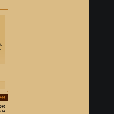
,
ẹ
#44
070
3/14