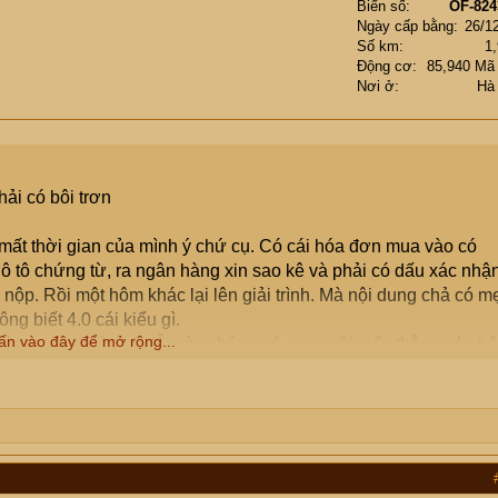
Biển số
OF-824
Ngày cấp bằng
26/1
Số km
1
Động cơ
85,940 Mã
Nơi ở
Hà
ải có bôi trơn
 mất thời gian của mình ý chứ cụ. Có cái hóa đơn mua vào có
hô tô chứng từ, ra ngân hàng xin sao kê và phải có dấu xác nhận
nộp. Rồi một hôm khác lại lên giải trình. Mà nội dung chả có m
g biết 4.0 cái kiểu gì.
ấn vào đây để mở rộng...
vòng, mà rõ ràng là lỗi của chúng nó, xong rồi mấy thằng cán bộ
tr. Đấy giờ chúng nóđược lộng quyền nó thế. Văn phòng thì nó
i gạ xin bữa cơm.... nói tóm lại là mệt