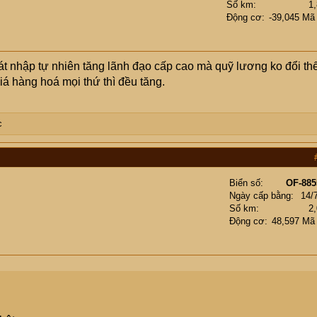
Số km
1
Động cơ
-39,045 Mã
t nhập tự nhiên tăng lãnh đạo cấp cao mà quỹ lương ko đổi thế
iá hàng hoá mọi thứ thì đều tăng.
c
Biển số
OF-885
Ngày cấp bằng
14/
Số km
2
Động cơ
48,597 Mã