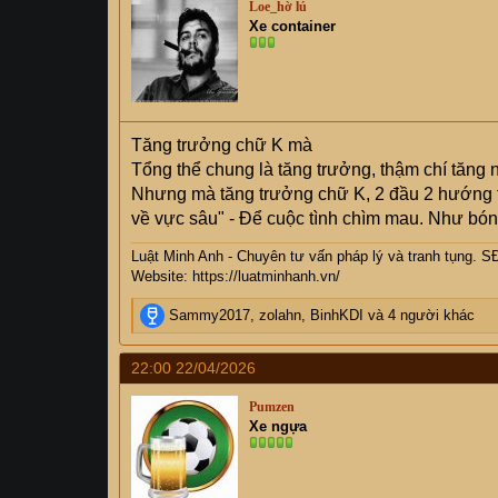
Loe_hờ lú
Xe container
Tăng trưởng chữ K mà
Tổng thể chung là tăng trưởng, thậm chí tăng
Nhưng mà tăng trưởng chữ K, 2 đầu 2 hướng t
về vực sâu" - Để cuộc tình chìm mau. Như bó
Luật Minh Anh - Chuyên tư vấn pháp lý và tranh tụng. S
Website:
https://luatminhanh.vn/
R
Sammy2017
,
zolahn
,
BinhKDI
và 4 người khác
e
a
22:00 22/04/2026
c
t
Pumzen
i
Xe ngựa
o
n
s
: