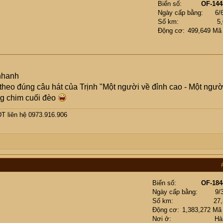
Biển số
OF-144
Ngày cấp bằng
6/
Số km
5
Động cơ
499,649 Mã
 nhanh
heo đúng câu hát của Trịnh "Một người về đỉnh cao - Một ngườ
ng chim cuối đèo
ĐT liên hệ 0973.916.906
Biển số
OF-184
Ngày cấp bằng
9/
Số km
27
Động cơ
1,383,272 Mã
Nơi ở
Hà