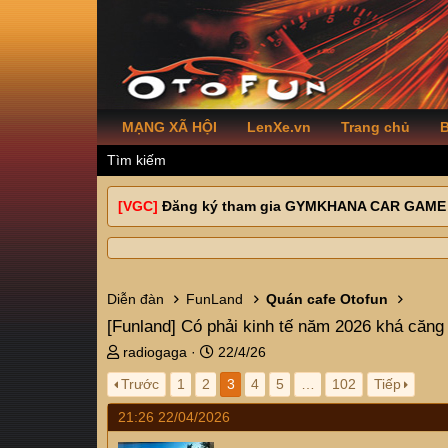
MẠNG XÃ HỘI
LenXe.vn
Trang chủ
B
Tìm kiếm
[VGC]
Đăng ký tham gia GYMKHANA CAR GAME
Diễn đàn
FunLand
Quán cafe Otofun
[Funland]
Có phải kinh tế năm 2026 khá căng
T
N
radiogaga
22/4/26
h
g
Trước
1
2
3
4
5
…
102
Tiếp
r
à
e
y
21:26 22/04/2026
a
g
d
ử