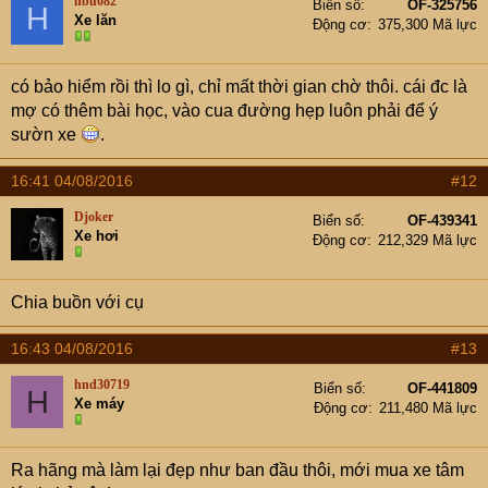
hbu082
Biển số
OF-325756
H
Xe lăn
Động cơ
375,300 Mã lực
có bảo hiểm rồi thì lo gì, chỉ mất thời gian chờ thôi. cái đc là
mợ có thêm bài học, vào cua đường hẹp luôn phải để ý
sườn xe
.
16:41 04/08/2016
#12
Djoker
Biển số
OF-439341
Xe hơi
Động cơ
212,329 Mã lực
Chia buồn với cụ
16:43 04/08/2016
#13
hnd30719
Biển số
OF-441809
H
Xe máy
Động cơ
211,480 Mã lực
Ra hãng mà làm lại đẹp như ban đầu thôi, mới mua xe tâm