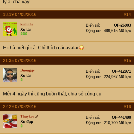
lý ai chả vậy!
18:19 04/08/2016
#14
kinhnhi
Biển số
OF-26903
Xe tải
Động cơ
489,615 Mã lực
E chả biết gì cả. Chỉ thích cái avatar
21:35 07/08/2016
#15
Duongqv
Biển số
OF-412971
Xe tải
Động cơ
224,967 Mã lực
Mới 4 ngày thì cũng buồn thật, chia sẻ cùng cụ.
22:29 07/08/2016
#16
Thuykor
Biển số
OF-441490
Xe đạp
Động cơ
210,700 Mã lực