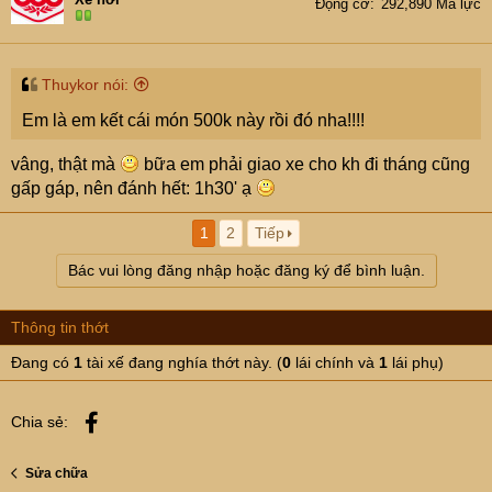
Động cơ
292,890 Mã lực
Thuykor nói:
Em là em kết cái món 500k này rồi đó nha!!!!
vâng, thật mà
bữa em phải giao xe cho kh đi tháng cũng
gấp gáp, nên đánh hết: 1h30' ạ
1
2
Tiếp
Bác vui lòng đăng nhập hoặc đăng ký để bình luận.
Thông tin thớt
Đang có
1
tài xế đang nghía thớt này. (
0
lái chính và
1
lái phụ)
Facebook
Chia sẻ:
Sửa chữa