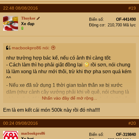
22:48 08/08/2016
#19
Thuykor
Biển số
OF-441490
Xe đạp
Động cơ
210,700 Mã lực
macbookpro86 nói:
như trường hợp bác kể, nếu có ảnh thì càng tốt:
- Cách làm thì họ phải giật đồng lại
rồi sơn, nói chung
là làm xong là như mới thôi, trừ khi thợ pha sơn quá kém
^^
- Nếu xe đã sử dụng 1 thời gian toàn thân xe bị xước
dăm (như cành cây vướng phải khi về quê, nói chung là
Nhấn vào đây để mở rộng...
nhìn k rõ, k để lại vệt), lúc đó bác phải làm 1 cánh thì nên
cho đánh bóng toàn xe luôn (đánh rẻ thôi ạ, k nhất thiết
Em là em kết cái món 500k này rồi đó nha!!!!
phải đánh loại đắt). ~500k thì sẽ đều xe lắm
00:24 09/08/2016
#20
macbookpro86
Biển số
OF-319840
Xe hơi