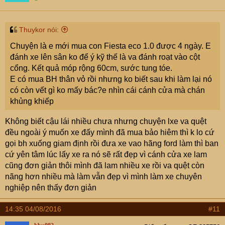
Thuykor nói:
Chuyện là e mới mua con Fiesta eco 1.0 được 4 ngày. E
đánh xe lên sân ko để ý kỹ thế là va đánh roạt vào cột
cổng. Kết quả móp rộng 60cm, sước tung tóe.
E có mua BH thân vỏ rồi nhưng ko biết sau khi làm lại nó
có còn vết gì ko mấy bác?e nhìn cái cánh cửa mà chán
khủng khiếp
Không biết cậu lái nhiều chưa nhưng chuyện lxe va quệt
đều ngoài ý muốn xe đấy mình đã mua bảo hiêm thì k lo cứ
gọi bh xuống giam định rồi đưa xe vao hãng ford làm thì ban
cứ yên tâm lúc lấy xe ra nó sẽ rất đẹp vì cánh cửa xe lam
cũng đơn giản thôi mình đã lam nhiều xe rồi va quệt còn
nãng hơn nhiều mà làm vẫn đẹp vì mình làm xe chuyên
nghiệp nên thấy đơn giản
14:35 04/08/2016
#11