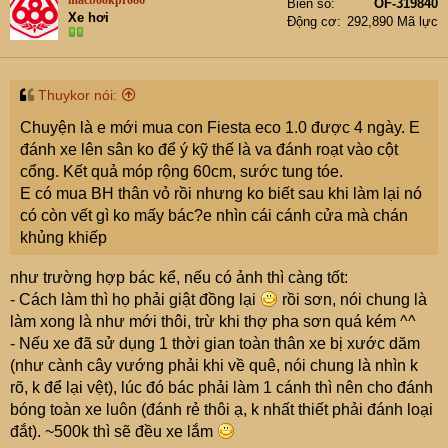
macbookpro86
Biển số
OF-319840
Xe hơi
Động cơ
292,890 Mã lực
Thuykor nói:
Chuyện là e mới mua con Fiesta eco 1.0 được 4 ngày. E
đánh xe lên sân ko để ý kỹ thế là va đánh roạt vào cột
cổng. Kết quả móp rộng 60cm, sước tung tóe.
E có mua BH thân vỏ rồi nhưng ko biết sau khi làm lại nó
có còn vết gì ko mấy bác?e nhìn cái cánh cửa mà chán
khủng khiếp
như trường hợp bác kể, nếu có ảnh thì càng tốt:
- Cách làm thì họ phải giật đồng lại
rồi sơn, nói chung là
làm xong là như mới thôi, trừ khi thợ pha sơn quá kém ^^
- Nếu xe đã sử dụng 1 thời gian toàn thân xe bị xước dăm
(như cành cây vướng phải khi về quê, nói chung là nhìn k
rõ, k để lại vệt), lúc đó bác phải làm 1 cánh thì nên cho đánh
bóng toàn xe luôn (đánh rẻ thôi ạ, k nhất thiết phải đánh loại
đắt). ~500k thì sẽ đều xe lắm