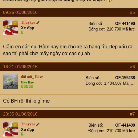
09:25 01/08/2016
#5
Thuykor
Biển số
OF-441490
Xe đạp
Động cơ
210,700 Mã lực
Cảm ơn các cụ. Hôm nay em cho xe ra hãng rồi. đẹp xấu ra
sao thì phải chờ mấy ngày cơ các cụ ah
16:21 01/08/2016
#6
đội mũ_ lái xe
Biển số
OF-155238
Máy Bay
Động cơ
1,484,507 Mã lực
Có BH rồi thì lo gì mợ
23:35 01/08/2016
#7
Thuykor
Biển số
OF-441490
Xe đạp
Động cơ
210,700 Mã lực