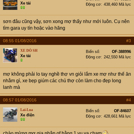
Xe tải
Động cơ
438,460 Mã lực
sơn đâu cũng vậy, sơn xong mợ thấy như mới luôn. Cụ nên
tìm gara uy tín hoặc vào hãng
08:55 01/08/2016
#3
XE DÒ SH
Biển số
OF-388996
Xe tải
Động cơ
242,550 Mã lực
mợ không phải lo tay nghề thợ vn giỏi lắm xe mợ như thế ăn
nhằm gì, xe bẹp giúm các chú thợ còn làm cho đẹp long
lanh mà
08:57 01/08/2016
#4
Lai-Lua
Biển số
OF-84607
Xe điện
Động cơ
428,661 Mã lực
chào mừng mợ gia nhập of bằng 1 vụ va chạm