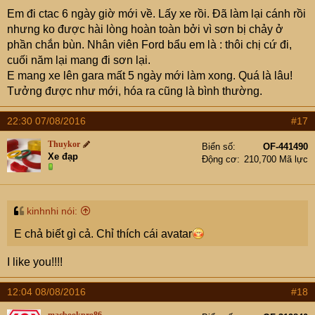
Em đi ctac 6 ngày giờ mới về. Lấy xe rồi. Đã làm lại cánh rồi
nhưng ko được hài lòng hoàn toàn bởi vì sơn bị chảy ở
phần chắn bùn. Nhân viên Ford bẩu em là : thôi chị cứ đi,
cuối năm lại mang đi sơn lại.
E mang xe lên gara mất 5 ngày mới làm xong. Quá là lâu!
Tưởng được như mới, hóa ra cũng là bình thường.
22:30 07/08/2016
#17
Thuykor
Biển số
OF-441490
Xe đạp
Động cơ
210,700 Mã lực
kinhnhi nói:
E chả biết gì cả. Chỉ thích cái avatar
I like you!!!!
12:04 08/08/2016
#18