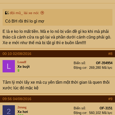
đội mũ_ lái xe nói:
Có BH rồi thì lo gì mợ
E là e ko lo mất tiền. Mà e lo nó bị vấn đề gì ko khi mà phải
tháo cả cánh cửa ra gò lại và phần dưới cánh cũng phải gò.
Xe e mới như thế mà bị tật gì thì e buồn lắm!!!!
00:10 02/08/2016
#8
Leonff
Biển số
OF-354954
L
Xe buýt
Động cơ
269,280 Mã lực
Tâm lý mới lấy xe mà cụ yên tâm một thời gian là quen thôi
xước lúc đó mặc kệ
09:56 04/08/2016
#9
2trung
Biển số
OF-3151
2
Xe hơi
Động cơ
560,102 Mã lực