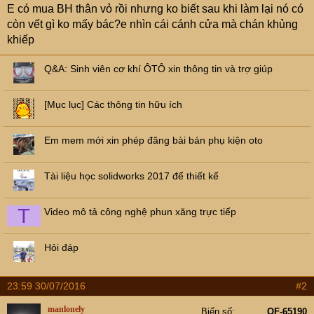
E có mua BH thân vỏ rồi nhưng ko biết sau khi làm lại nó có
còn vết gì ko mấy bác?e nhìn cái cánh cửa mà chán khủng
khiếp
Q&A: Sinh viên cơ khí ÔTÔ xin thông tin và trợ giúp
[Mục lục] Các thông tin hữu ích
Em mem mới xin phép đăng bài bán phụ kiện oto
Tài liệu học solidworks 2017 để thiết kế
T
Video mô tả công nghệ phun xăng trực tiếp
Hỏi đáp
23:59 30/07/2016
#2
manlonely
Biển số
OF-65190