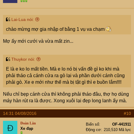
Lai-Lua nói:
chào mừng mợ gia nhập of bằng 1 vụ va chạm
Mợ ấy mới cưới và vừa mất zin...
Thuykor nói:
E là e ko lo mất tiền. Mà e lo nó bị vấn đề gì ko khi mà
phải tháo cả cánh cửa ra gò lại và phần dưới cánh cũng
phải gò. Xe e mới như thế mà bị tật gì thì e buồn lắm!!!!
Nếu chỉ bẹp cánh cửa thì không phải tháo đâu, thợ họ dùng
máy hàn rút ra là được. Xong xuôi lại đẹp long lanh ấy mà.
14:31 04/08/2016
#10
Đoàn Lân
Biển số
OF-441911
Đ
Xe đạp
Động cơ
210,510 Mã lực