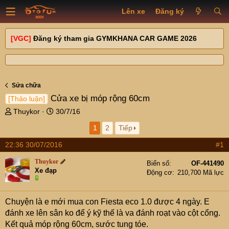
Lên xe
Đăng ký
[VGC]
Đăng ký tham gia GYMKHANA CAR GAME 2026
Sửa chữa
Cửa xe bị móp rộng 60cm
[Thảo luận]
T
N
Thuykor
30/7/16
h
g
1
2
Tiếp
r
à
e
y
22:36 30/07/2016
#1
a
g
d
ử
Thuykor
Biển số
OF-441490
s
i
Xe đạp
Động cơ
210,700 Mã lực
t
a
r
Chuyện là e mới mua con Fiesta eco 1.0 được 4 ngày. E
t
đánh xe lên sân ko để ý kỹ thế là va đánh roạt vào cột cổng.
e
Kết quả móp rộng 60cm, sước tung tóe.
r