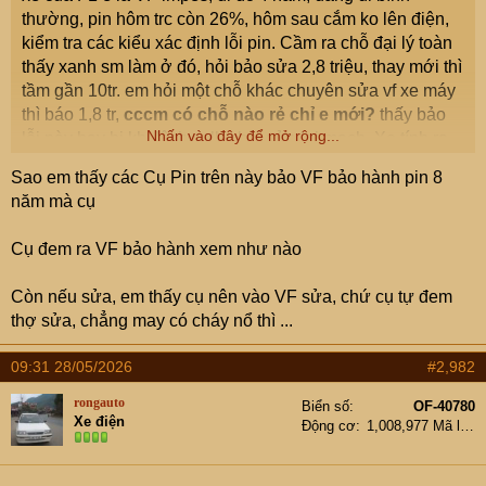
thường, pin hôm trc còn 26%, hôm sau cắm ko lên điện,
kiểm tra các kiểu xác định lỗi pin. Cầm ra chỗ đại lý toàn
thấy xanh sm làm ở đó, hỏi bảo sửa 2,8 triệu, thay mới thì
tầm gần 10tr. em hỏi một chỗ khác chuyên sửa vf xe máy
thì báo 1,8 tr,
cccm có chỗ nào rẻ chỉ e mới?
thấy bảo
Nhấn vào đây để mở rộng...
lỗi này hay bị khi lệch cell. phải sửa lại mạch. Xe tính ra
đi được 4 năm mà thay gần 10tr thì căng quá, sửa cũng
Sao em thấy các Cụ Pin trên này bảo VF bảo hành pin 8
mặn phết
năm mà cụ
Cụ đem ra VF bảo hành xem như nào
Còn nếu sửa, em thấy cụ nên vào VF sửa, chứ cụ tự đem
thợ sửa, chẳng may có cháy nổ thì ...
09:31 28/05/2026
#2,982
rongauto
Biển số
OF-40780
Xe điện
Động cơ
1,008,977 Mã lực