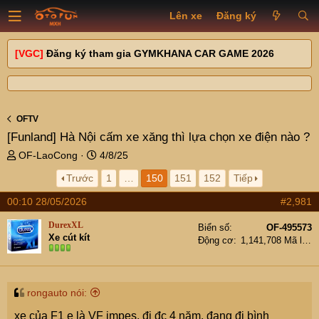
Lên xe
Đăng ký
[VGC]
Đăng ký tham gia GYMKHANA CAR GAME 2026
OFTV
[Funland]
Hà Nội cấm xe xăng thì lựa chọn xe điện nào ?
T
N
OF-LaoCong
4/8/25
h
g
Trước
1
…
150
151
152
Tiếp
r
à
e
y
00:10 28/05/2026
#2,981
a
g
d
ử
DurexXL
Biển số
OF-495573
s
i
Xe cút kít
Động cơ
1,141,708 Mã lực
t
a
r
t
rongauto nói:
e
xe của F1 e là VF impes, đi đc 4 năm, đang đi bình
r