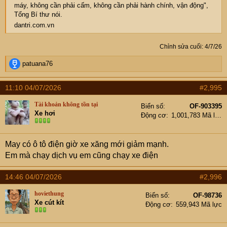
máy, không cần phải cấm, không cần phải hành chính, vận động",
Tổng Bí thư nói.
dantri.com.vn
Chỉnh sửa cuối:
4/7/26
R
patuana76
e
a
11:10 04/07/2026
#2,995
c
t
Tài khoản không tồn tại
Biển số
OF-903395
i
Xe hơi
Động cơ
1,001,783 Mã lực
o
n
s
May có ô tô điện giờ xe xăng mới giảm mạnh.
:
Em mà chạy dịch vụ em cũng chạy xe điện
14:46 04/07/2026
#2,996
hoviethung
Biển số
OF-98736
Xe cút kít
Động cơ
559,943 Mã lực