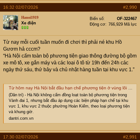
16:32 02/07/2026
#2,990
Hanoi1919
Biển số
OF-322467
Xe điện
Động cơ
766,929 Mã lực
Từ nay mỗi cuối tuần muốn đi chơi thì phải né khu Hồ
Gươm hả cccm?
“Hà Nội cấm toàn bộ phương tiện giao thông đường bộ gồm
xe mô tô, xe gắn máy và các loại ô tô từ 19h đến 24h các
ngày thứ sáu, thứ bảy và chủ nhật hàng tuần tại khu vực 1.”
Từ hôm nay Hà Nội bắt đầu hạn chế phương tiện ở vùng lõi Hoàn Kiếm
(Dân trí) - Hà Nội không cấm đồng loạt toàn bộ phương tiện trong
Vành đai 1, nhưng bắt đầu áp dụng các biện pháp hạn chế tại khu
vực 1, khu vực 2 thuộc phường Hoàn Kiếm, theo loại phương tiện
và khung giờ.
dantri.com.vn
17:30 02/07/2026
#2,991