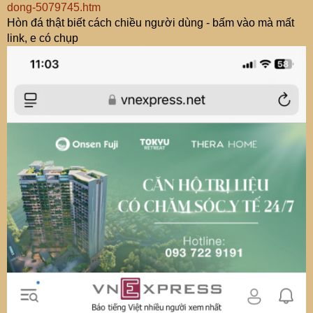
dong-5079745.htm
Hòn đá thật biết cách chiều người dùng - bấm vào mà mất
link, e có chụp