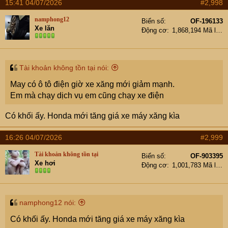
15:41 04/07/2026
#2,998
namphong12
Biển số
OF-196133
Xe lăn
Động cơ
1,868,194 Mã lực
Tài khoản không tồn tại nói:
May có ô tô điện giờ xe xăng mới giảm mạnh.
Em mà chạy dịch vụ em cũng chạy xe điện
Có khối ấy. Honda mới tăng giá xe máy xăng kìa
16:26 04/07/2026
#2,999
Tài khoản không tồn tại
Biển số
OF-903395
Xe hơi
Động cơ
1,001,783 Mã lực
namphong12 nói:
Có khối ấy. Honda mới tăng giá xe máy xăng kìa