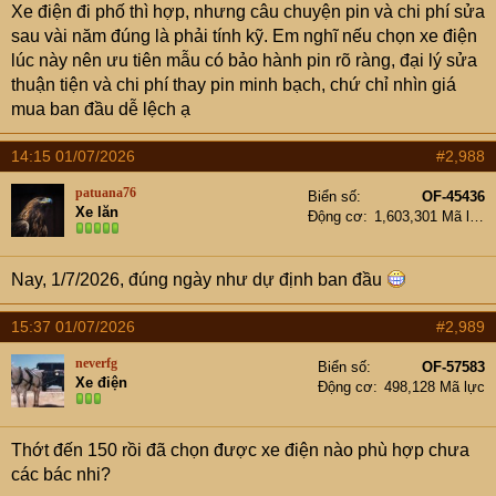
Xe điện đi phố thì hợp, nhưng câu chuyện pin và chi phí sửa
sau vài năm đúng là phải tính kỹ. Em nghĩ nếu chọn xe điện
lúc này nên ưu tiên mẫu có bảo hành pin rõ ràng, đại lý sửa
thuận tiện và chi phí thay pin minh bạch, chứ chỉ nhìn giá
mua ban đầu dễ lệch ạ
14:15 01/07/2026
#2,988
patuana76
Biển số
OF-45436
Xe lăn
Động cơ
1,603,301 Mã lực
Nay, 1/7/2026, đúng ngày như dự định ban đầu
15:37 01/07/2026
#2,989
neverfg
Biển số
OF-57583
Xe điện
Động cơ
498,128 Mã lực
Thớt đến 150 rồi đã chọn được xe điện nào phù hợp chưa
các bác nhi?