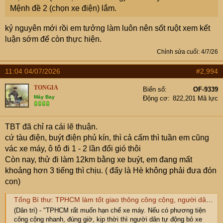
Mệnh đề 2 (chọn xe điện) lắm.
kỷ nguyên mới rồi em tưởng làm luôn nên sốt ruột xem kết
luận sớm để còn thực hiện.
Chỉnh sửa cuối:
4/7/26
11:04 04/07/2026
#2,994
TONGIA
Biển số
OF-9339
Máy Bay
Động cơ
822,201 Mã lực
TBT đã chỉ ra cái lẽ thuận.
cứ tàu điện, buýt điện phủ kín, thì cả cấm thì tuần em cũng
vác xe máy, ô tô đi 1 - 2 lần đổi gió thôi
Còn nay, thử đi làm 12km bằng xe buýt, em đang mất
khoảng hơn 3 tiếng thì chịu. ( đấy là Hè không phải đưa đón
con)
Tổng Bí thư: TPHCM làm tốt giao thông công cộng, người dân sẽ tự bỏ xe máy
(Dân trí) - "TPHCM rất muốn hạn chế xe máy. Nếu có phương tiện
công cộng nhanh, đúng giờ, kịp thời thì người dân tự động bỏ xe