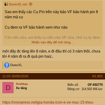
DurexXL nói:
Sao em thấy các Cụ Pin trên này bảo VF bảo hành pin 8
năm mà cụ
Cụ đem ra VF bảo hành xem như nào
Còn nếu sửa, em thấy cụ nên vào VF sửa, chứ cụ tự đem
Nhấn vào đây để mở rộng...
thợ sửa, chẳng may có cháy nổ thì ...
mới đây đc tăng lên 8 năm, e đi đầu thì có 3 năm thôi, chưa
tới 4 năm đi ra đi quả pin haiz..
R
DurexXL
e
a
11:03 30/05/2026
#2,983
c
t
Doubleqn
Biển số
OF-692770
D
i
Xe tăng
Động cơ
114,502 Mã lực
o
n
s
https://vnexpress.net/gia-honda-icon-e-ve-muc-15-trieu-
: