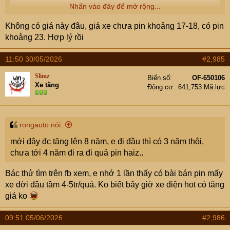
Nhấn vào đây để mở rộng...
Không có giá này đâu, giá xe chưa pin khoảng 17-18, có pin
khoảng 23. Hợp lý rồi
11:50 30/05/2026
#2,985
Slimz
Biển số
OF-650106
Xe tăng
Động cơ
641,753 Mã lực
rongauto nói:
mới đây đc tăng lên 8 năm, e đi đầu thì có 3 năm thôi,
chưa tới 4 năm đi ra đi quả pin haiz..
Bác thử tìm trên fb xem, e nhớ 1 lần thấy có bài bán pin mấy
xe đời đầu tầm 4-5tr/quả. Ko biết bây giờ xe điện hot có tăng
giá ko
09:51 05/06/2026
#2,986