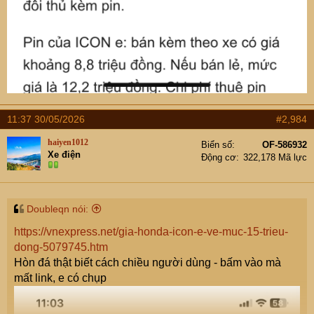
11:37 30/05/2026
#2,984
haiyen1012
Biển số
OF-586932
Xe điện
Động cơ
322,178 Mã lực
Doubleqn nói:
https://vnexpress.net/gia-honda-icon-e-ve-muc-15-trieu-
dong-5079745.htm
Hòn đá thật biết cách chiều người dùng - bấm vào mà
mất link, e có chụp