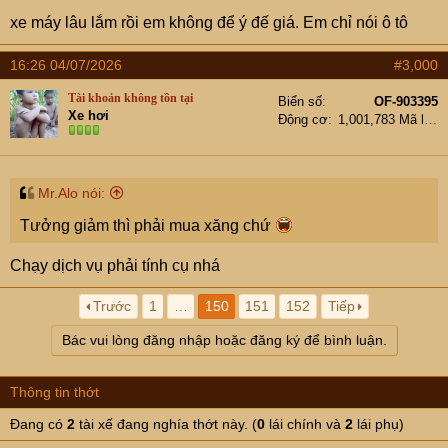
xe máy lâu lắm rồi em không để ý đế giá. Em chỉ nói ô tô
16:26 04/07/2026
#3,000
Tài khoản không tồn tại
Biển số
OF-903395
Xe hơi
Động cơ
1,001,783 Mã lực
Mr.Alo nói:
Tưởng giảm thì phải mua xăng chứ
Chạy dịch vụ phải tính cụ nhá
Trước
1
…
150
151
152
Tiếp
Bác vui lòng đăng nhập hoặc đăng ký để bình luận.
Thông tin thớt
Đang có
2
tài xế đang nghía thớt này. (
0
lái chính và
2
lái phụ)