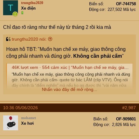
trungthu2020
Biển số
OF-744758
T
Xe điện
Động cơ
227,502 Mã lực
Chỉ đạo rõ ràng như thế này từ tháng 2 rồi kia mà
trungthu2020 nói:
Hoan hô TBT: "Muốn hạn chế xe máy, giao thông công
cộng phải nhanh và đúng giờ.
Không cần phải cấm
"
46K lượt xem · 554 cảm xúc | “Muốn hạn chế xe máy, giao thông công cộng phải nhanh và đúng giờ. Không cần phải cấm- quote từ bác LÂM (clip VTV). Ông nói đây chính là “điểm nghẽn” mà nếu ko qg được thì “vài năm nữa vẫn ách tắc”. Nghĩ cám cảnh, ở Paris tầm này vài km đi mất cả tiếng. Còn Long Thành về Paris thì đấy (ảnh dưới cmt). Đâu đó đôi tiếng seem sêm với thời gian bay 1.500km từ Hà Nội và Long Thành. | Đào Tuấn
“Muốn hạn chế xe máy, giao thông công cộng phải nhanh và đúng
giờ. Không cần phải cấm- quote từ bác LÂM (clip VTV). Ông nói
đây chính là “điểm nghẽn” mà nếu ko qg được thì “vài năm nữa
Nhấn vào đây để mở rộng...
vẫn ách tắc”....
www.facebook.com
10:36 05/06/2026
#2,987
mohamet
Biển số
OF-909801
Xe hơi
Động cơ
2,826 Mã lực