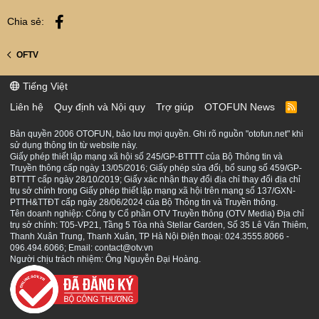
Facebook
Chia sẻ:
OFTV
Tiếng Việt
Liên hệ
Quy định và Nội quy
Trợ giúp
OTOFUN News
R
S
S
Bản quyền 2006 OTOFUN, bảo lưu mọi quyền. Ghi rõ nguồn "otofun.net" khi
sử dụng thông tin từ website này.
Giấy phép thiết lập mạng xã hội số 245/GP-BTTTT của Bộ Thông tin và
Truyền thông cấp ngày 13/05/2016; Giấy phép sửa đổi, bổ sung số 459/GP-
BTTTT cấp ngày 28/10/2019; Giấy xác nhận thay đổi địa chỉ thay đổi địa chỉ
trụ sở chính trong Giấy phép thiết lập mạng xã hội trên mạng số 137/GXN-
PTTH&TTĐT cấp ngày 28/06/2024 của Bộ Thông tin và Truyền thông.
Tên doanh nghiệp: Công ty Cổ phần OTV Truyền thông (OTV Media) Địa chỉ
trụ sở chính: T05-VP21, Tầng 5 Tòa nhà Stellar Garden, Số 35 Lê Văn Thiêm,
Thanh Xuân Trung, Thanh Xuân, TP Hà Nội Điện thoại: 024.3555.8066 -
096.494.6066; Email: contact@otv.vn
Người chịu trách nhiệm: Ông Nguyễn Đại Hoàng.