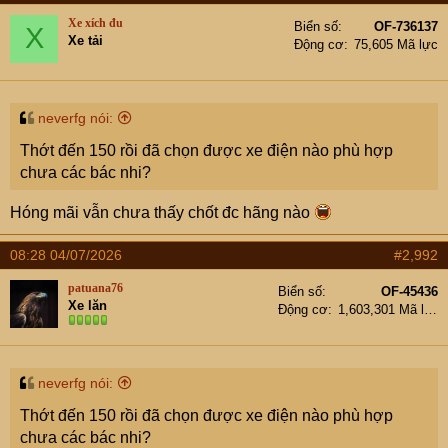
Xe xích đu
Biển số
OF-736137
X
Xe tải
Động cơ
75,605 Mã lực
neverfg nói:
Thớt đến 150 rồi đã chọn được xe điện nào phù hợp
chưa các bác nhi?
Hóng mãi vẫn chưa thấy chốt đc hãng nào
08:28 04/07/2026
#2,992
patuana76
Biển số
OF-45436
Xe lăn
Động cơ
1,603,301 Mã lực
neverfg nói:
Thớt đến 150 rồi đã chọn được xe điện nào phù hợp
chưa các bác nhi?