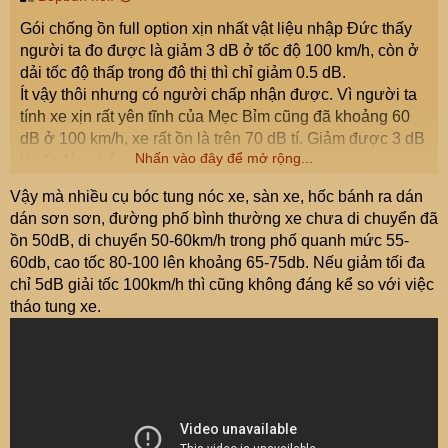
Gói chống ồn full option xịn nhất vật liệu nhập Đức thấy
người ta đo được là giảm 3 dB ở tốc độ 100 km/h, còn ở
dải tốc độ thấp trong đô thị thì chỉ giảm 0.5 dB.
Ít vậy thôi nhưng có người chấp nhận được. Vì người ta
tính xe xịn rất yên tĩnh của Mẹc Bỉm cũng đã khoảng 60
dB ở 100 km/h, xe rất ồn là trên 70 dB tí. Giảm được 3 dB
Nhấn vào đây để mở rộng...
là rất đáng kể.
Tuy nhiên, có nhiều người nói bỏ mấy chục củ giảm
Vậy mà nhiều cụ bóc tung nóc xe, sàn xe, hốc bánh ra dán
được tí không xứng đáng.
dán sơn sơn, đường phố bình thường xe chưa di chuyển đã
Vậy tùy các cụ thôi.
ồn 50dB, di chuyển 50-60km/h trong phố quanh mức 55-
60db, cao tốc 80-100 lên khoảng 65-75db. Nếu giảm tối đa
chỉ 5dB giải tốc 100km/h thì cũng không đáng kể so với việc
tháo tung xe.