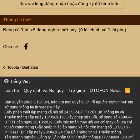
Bác vui lòng đăng nhập hoặc đăng ký để bình luận.
Thông tin thớt
Đang có
1
tài xế đang nghía thớt này. (
0
lái chính và
1
lái phụ)
Facebook
Chia sẻ:
Toyota - Daihatsu
Tiếng Việt
Liên hệ
Quy định và Nội quy
Trợ giúp
OTOFUN News
R
S
S
Bản quyền 2006 OTOFUN, bảo lưu mọi quyền. Ghi rõ nguồn "otofun.net" khi
sử dụng thông tin từ website này.
Giấy phép thiết lập mạng xã hội số 245/GP-BTTTT của Bộ Thông tin và
Truyền thông cấp ngày 13/05/2016; Giấy phép sửa đổi, bổ sung số 459/GP-
BTTTT cấp ngày 28/10/2019; Giấy xác nhận thay đổi địa chỉ thay đổi địa chỉ
trụ sở chính trong Giấy phép thiết lập mạng xã hội trên mạng số 137/GXN-
PTTH&TTĐT cấp ngày 28/06/2024 của Bộ Thông tin và Truyền thông.
Tên doanh nghiệp: Công ty Cổ phần OTV Truyền thông (OTV Media) Địa chỉ