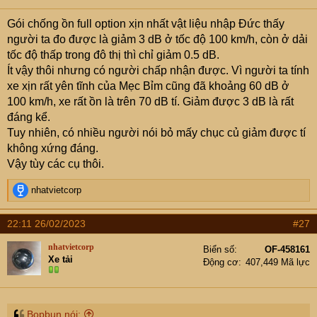
s
Gói chống ồn full option xịn nhất vật liệu nhập Đức thấy
:
người ta đo được là giảm 3 dB ở tốc độ 100 km/h, còn ở dải
tốc độ thấp trong đô thị thì chỉ giảm 0.5 dB.
Ít vậy thôi nhưng có người chấp nhận được. Vì người ta tính
xe xịn rất yên tĩnh của Mẹc Bỉm cũng đã khoảng 60 dB ở
100 km/h, xe rất ồn là trên 70 dB tí. Giảm được 3 dB là rất
đáng kể.
Tuy nhiên, có nhiều người nói bỏ mấy chục củ giảm được tí
không xứng đáng.
Vậy tùy các cụ thôi.
R
nhatvietcorp
e
a
22:11 26/02/2023
#27
c
t
nhatvietcorp
Biển số
OF-458161
i
Xe tải
Động cơ
407,449 Mã lực
o
n
s
:
Bopbun nói: