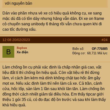
với nguyên bản
Dán vào phần nhựa vè xe có hiệu quả không cụ, xe sang
mặc dù đã có tôn dày nhưng hãng vẫn dán. Đi xe on frame
cỏ chuyển sang unibody 6 tháng rồi vẫn chưa quen khi đi
cao tốc đường xấu.
12:08 20/02/2023
#24
Bopbun
Biển số
OF-776885
B
Xe điện
Động cơ
68,711 Mã lực
Làm chống ồn cụ phải xác định là chấp nhận giá cao, vật
liệu đắt tí thì chống ồn hiệu quả. Còn vật liệu rẻ thì đừng
làm, vì cách âm kém mà dính không chặt tạo hốc ẩm gây
mọt xe. Nếu xác định làm thì nên làm cả xe. Cả trần, cánh
cửa, hốc lốp, sàn làm 1 lần sau khỏi lăn tăn. Làm chống ồn
đồng thời cách nhiệt giảm tải điều hòa. Em thấy tipcar giới
thiệu 1 gói 35 củ, có đo đạc độ ồn trước và sau khi làm thấy
khá hiệu quả.