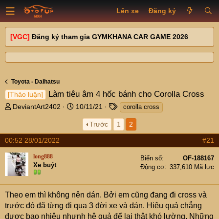
Lên xe
Đăng ký
[VGC]
Đăng ký tham gia GYMKHANA CAR GAME 2026
Toyota - Daihatsu
Làm tiêu âm 4 hốc bánh cho Corolla Cross
[Thảo luận]
T
N
T
DeviantArt2402
10/11/21
corolla cross
h
g
a
Trước
1
2
r
à
g
e
y
s
00:52 28/01/2022
#21
a
g
d
ử
long888
Biển số
OF-188167
s
i
Xe buýt
Động cơ
337,610 Mã lực
t
a
r
Theo em thì không nên dán. Bởi em cũng đang đi cross và
t
trước đó đã từng đi qua 3 đời xe và dán. Hiệu quả chẳng
e
được bao nhiêu nhưnh hệ quả để lại thật khó lường. Những
r