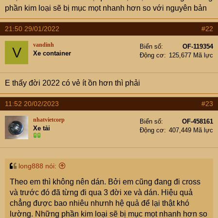
phần kim loại sẽ bị mục mọt nhanh hơn so với nguyên bản
21:50 29/01/2022
#22
vandinh
Biển số
OF-119354
V
Xe container
Động cơ
125,677 Mã lực
E thấy đời 2022 có vẻ ít ồn hơn thì phải
11:52 20/02/2023
#23
nhatvietcorp
Biển số
OF-458161
Xe tải
Động cơ
407,449 Mã lực
long888 nói:
Theo em thì không nên dán. Bởi em cũng đang đi cross
và trước đó đã từng đi qua 3 đời xe và dán. Hiệu quả
chẳng được bao nhiêu nhưnh hệ quả để lại thật khó
lường. Những phần kim loại sẽ bị mục mọt nhanh hơn so