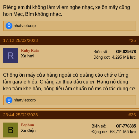
Riêng em thì không làm vì em nghe nhạc, xe ồn mấy cũng
hơn Mẹc, Bỉm không nhạc.
R
nhatvietcorp
e
a
17:12 25/02/2023
#25
c
t
Ruby Rain
Biển số
OF-825678
R
i
Xe hơi
Động cơ
4,295 Mã lực
o
n
s
Chống ồn mấy cửa hàng ngoài cứ quảng cáo chứ e từng
:
làm gara e hiểu. Chẳng ăn thua đâu cụ ơi. Hãng nó dùng
keo trám khe hàn, bông tiêu âm chuẩn nó ms có tác dụng cơ
R
nhatvietcorp
e
a
23:44 25/02/2023
#26
c
t
Bopbun
Biển số
OF-776885
B
i
Xe điện
Động cơ
68,711 Mã lực
o
n