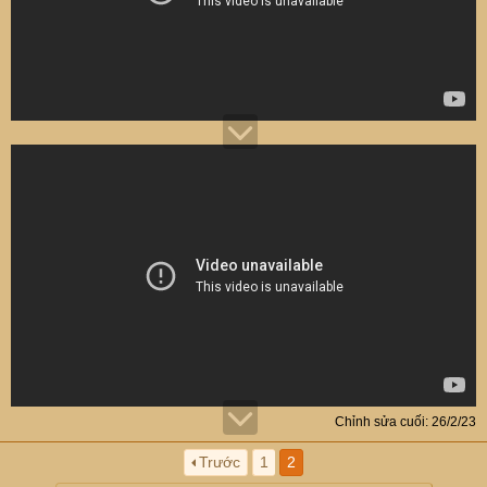
Chỉnh sửa cuối:
26/2/23
Trước
1
2