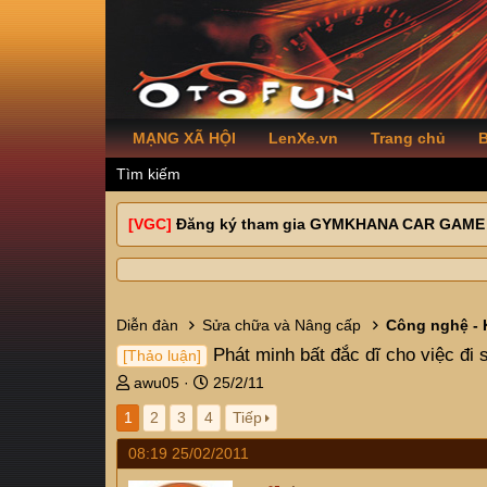
MẠNG XÃ HỘI
LenXe.vn
Trang chủ
B
Tìm kiếm
[VGC]
Đăng ký tham gia GYMKHANA CAR GAME
Diễn đàn
Sửa chữa và Nâng cấp
Công nghệ - 
Phát minh bất đắc dĩ cho việc đi
[Thảo luận]
T
N
awu05
25/2/11
h
g
1
2
3
4
Tiếp
r
à
e
y
08:19 25/02/2011
a
g
d
ử