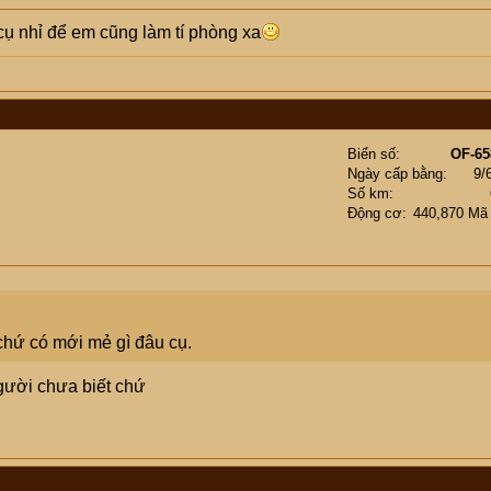
cụ nhỉ để em cũng làm tí phòng xa
Biển số
OF-65
Ngày cấp bằng
9/
Số km
Động cơ
440,870 Mã
 chứ có mới mẻ gì đâu cụ.
người chưa biết chứ