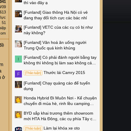
041
thì vào đây ạ
8/09
[Funland]
Giao thông Hà Nội có vẻ
,613
 lực
đang thay đổi tích cực các bác nhỉ
51
[Funland]
VETC của các cụ có bị như
iệp
này không?
com
[Funland]
Văn hoá ăn uống người
đề
Trung Quốc quá kinh khủng
[Funland]
Có phải đánh người bằng tay
I
không thì không bị làm sao không các
ếm
cụ?
a
Thước lái Camry 2015
[Thảo luận]
F
ụ ở
[Funland]
Chạy quảng cáo để tuyển
dụng
Honda Hybrid Đi Muôn Nơi - Kể chuyện
chuyến đi mùa hè, rinh lều camping
Naturehike 4 triệu về nhà!
BYD sắp khai trương thêm showroom
mới HTA Hà Đông, các cụ phía Tây có
thêm chỗ xem xe rồi!
Làm lại khóa xe oto
[Thảo luận]