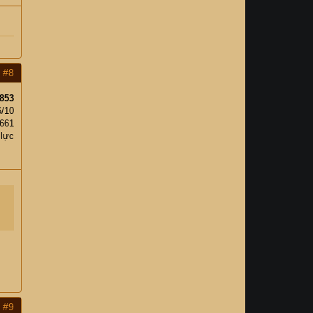
#8
853
6/10
661
 lực
#9