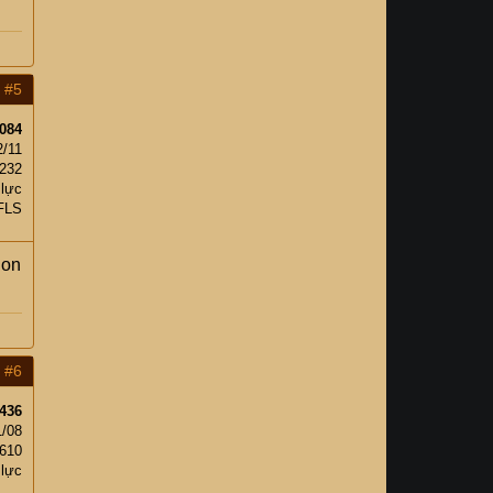
#5
084
2/11
232
 lực
FLS
lon
#6
436
1/08
610
 lực