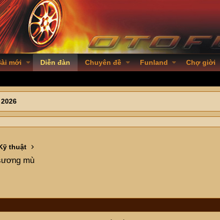
ài mới
Diễn đàn
Chuyên đề
Funland
Chợ giời
 2026
Kỹ thuật
 sương mù