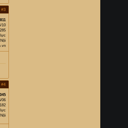
#3
811
4/10
285
 lực
 Nội
.vn
#4
045
6/06
,182
 lực
 Nội