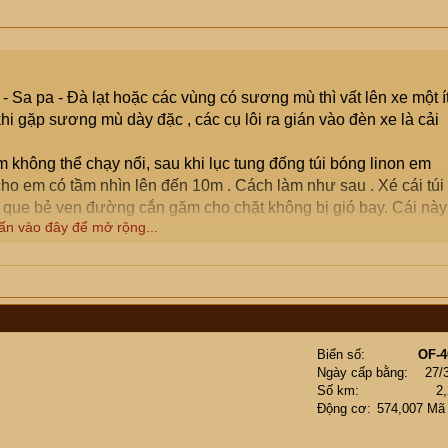
 Sa pa - Đà lạt hoặc các vùng có sương mù thì vất lên xe một í
hi gặp sương mù dày đặc , các cụ lôi ra gián vào đèn xe là cải
không thể chạy nổi, sau khi lục tung đống túi bóng linon em
cho em có tầm nhìn lên đến 10m . Cách làm như sau . Xé cái túi
lấy que bẻ ven đường cắn găm cho chặt không bị gió bay. Cái này
ấn vào đây để mở rộng...
 thể chạy ngon.]
ng. E thì không đc may mắn như cụ E phải dùng nước lái chộn
Biển số
OF-4
Ngày cấp bằng
27/
Số km
2
Động cơ
574,007 Mã