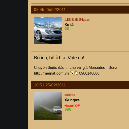
09:45 25/02/2011
LED&HID4auto
Xe tải
Bổ ích, bổ ích ạ! Vote cụ!
Chuyên thuốc đặc trị cho vợ già Mercedes - Benz
http://mernat.com.vn
0966146688
10:51 25/02/2011
anhtho
Xe ngựa
Người OF