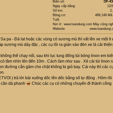
Biển số
OF-43
Ngày cấp bằng
12/
Số km
2
Động cơ
489,149 Mã
Tuổi
Nơi ở
www.toandung.com Máy công ngh
Website
www.toandung.
Sa pa - Đà lạt hoặc các vùng có sương mù thì vất lên xe một ít 
ặp sương mù dày đặc , các cụ lôi ra gián vào đèn xe là cải thiện
hông thể chạy nổi, sau khi lục tung đống túi bóng linon em ki
có tầm nhìn lên đến 10m . Cách làm như sau . Xé cái túi linon r
ven đường cắn găm cho chặt không bị gió bay. Cái này thì các c
on.
TVOI ) trả lời bái xuống dốc lên dốc bằng số tự động . Hôm rồi
g cần dà phanh
Chúc các cụ có những chuyến đi thành công