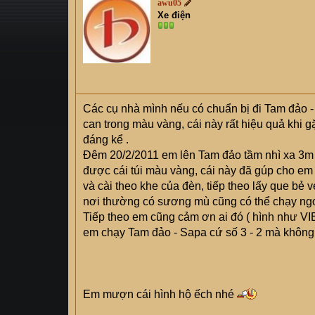
awu05
s
i
Xe điện
t
a
r
t
e
r
Các cụ nhà mình nếu có chuẩn bị đi Tam đảo - 
can trong màu vàng, cái này rất hiệu quả khi g
đáng kể .
Đêm 20/2/2011 em lên Tam đảo tầm nhì xa 3m k
được cái túi màu vàng, cái này đã gúp cho em 
và cài theo khe của đèn, tiếp theo lấy que bẻ 
nơi thường có sương mù cũng có thể chạy ng
Tiếp theo em cũng cảm ơn ai đó ( hình như VIE
em chạy Tam đảo - Sapa cứ số 3 - 2 mà khôn
Em mượn cái hình hộ ếch nhé