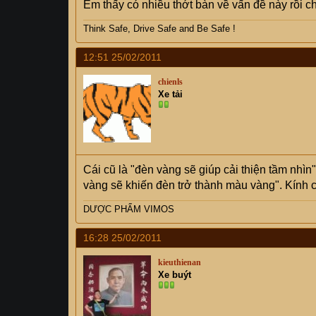
Em thấy có nhiều thớt bàn về vấn đề này rồi c
Think Safe, Drive Safe and Be Safe !
12:51 25/02/2011
chienls
Xe tải
Cái cũ là "đèn vàng sẽ giúp cải thiện tầm nhìn"
vàng sẽ khiến đèn trở thành màu vàng". Kính c
DƯỢC PHẨM VIMOS
16:28 25/02/2011
kieuthienan
Xe buýt