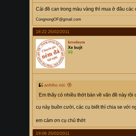
Cái đề can trong màu vàng thì mua ở đâu các 
CongnongOF@gmail.com
18:22 25/02/2011
kevoduyen
Xe buýt
anhtho nói:
Em thấy có nhiều thớt bàn về vấn đề này rồi
cụ này buồn cười, các cụ biết thì chia se với 
em cám ơn cụ chủ thớt
19:06 25/02/2011