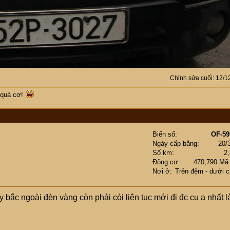
Chỉnh sửa cuối:
12/1
 quá cơ!
Biển số
OF-59
Ngày cấp bằng
20/
Số km
2
Động cơ
470,790 Mã
Nơi ở
Trên đệm - dưới 
 bắc ngoài đèn vàng còn phải còi liên tục mới đi đc cụ ạ nhất l