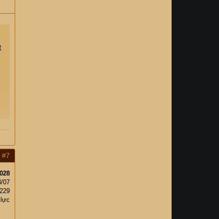
t
#7
028
3/07
,229
 lực