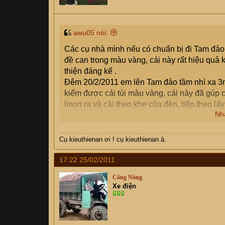
awu05 nói:
Các cụ nhà mình nếu có chuẩn bị đi Tam đảo -
đề can trong màu vàng, cái này rất hiệu quả k
thiện đáng kể .
Đêm 20/2/2011 em lên Tam đảo tầm nhì xa 3m 
kiếm được cái túi màu vàng, cái này đã gúp 
linon ra và cài theo khe của đèn, tiếp theo 
Nh
thì các cụ ở nơi thường có sương mù cũng có
Cụ rất sáng kiến trong việc cải thiện ánh sá
bùn để bôi vào pha cơ. Huhu
Cụ kieuthienan ơi ! cụ kieuthienan à.
17:22 25/02/2011
Công Nông
Xe điện