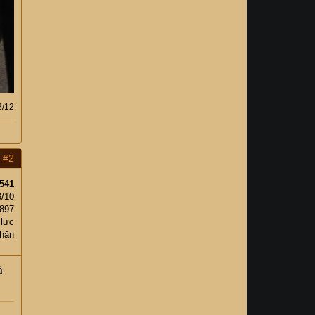
2/12
#2
541
3/10
,897
 lực
chăn
à