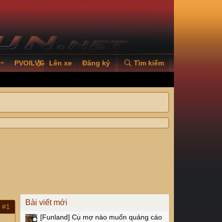
PVOILVGC2026
Lên xe
Đăng ký
Tìm kiếm
Bài viết mới
#1
[Funland]
Cụ mợ nào muốn quảng cáo