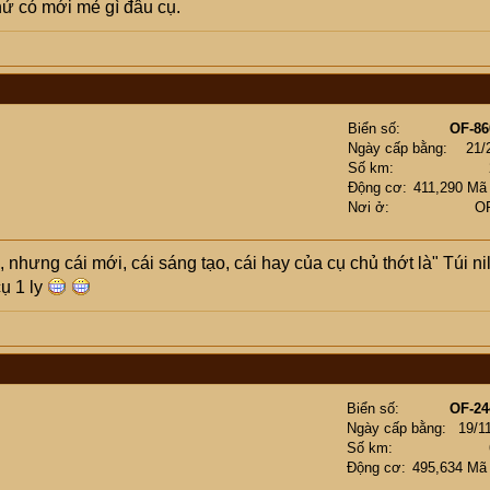
hứ có mới mẻ gì đâu cụ.
Biển số
OF-86
Ngày cấp bằng
21/
Số km
Động cơ
411,290 Mã
Nơi ở
O
, nhưng cái mới, cái sáng tạo, cái hay của cụ chủ thớt là" Túi ni
ụ 1 ly
Biển số
OF-24
Ngày cấp bằng
19/1
Số km
Động cơ
495,634 Mã