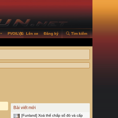
PVOILVGC2026
Lên xe
Đăng ký
Tìm kiếm
Bài viết mới
[Funland]
Xoá thế chấp sổ đỏ và cấp