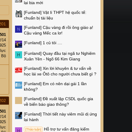
lại bịa mới
[Funland]
Vật lí THPT hệ quốc tế:
chuẩn bị tài liệu
201
[Funland]
Cậu vàng đi rồi ông giáo ạ!
N
Cậu vàng Mếc ca lơ!
501
2/14
[Funland]
1 củ tỏi ....
,925
 lực
[Funland]
Quay đầu tại ngã tư Nghiêm
H
c Bộ
Xuân Yên - Ngõ 66 Kim Giang
[Funland]
Xin lời khuyên & tư vấn về
học lái xe Ôtô cho người chưa biết gì ?
[Funland]
Em có nên dại gái 1 lần
không?
[Funland]
Đề xuất lập CSDL quốc gia
202
về biển báo giao thông?
501
[Funland]
Thời tiết này viêm mũi dị ứng
2/14
lại hành
,925
 lực
Hỗ trợ tư vấn đăng kiểm
[Thảo luận]
H