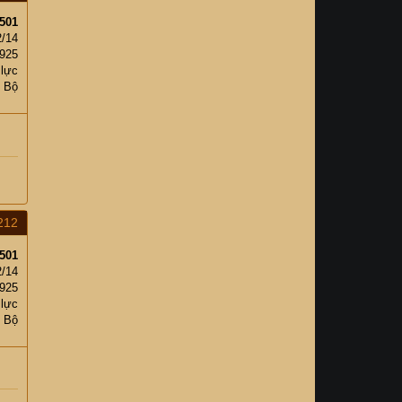
501
2/14
,925
 lực
c Bộ
212
501
2/14
,925
 lực
c Bộ