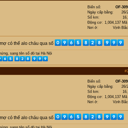
Biển số
OF-309
Ngày cấp bằng
26/
Số km
16
Động cơ
1,004,137 Mã
Nơi ở
Vịnh Bắ
ụ mợ có thể alo cháu qua số
ứng, sang tên sổ đỏ tại Hà Nội
#
Biển số
OF-309
Ngày cấp bằng
26/
Số km
16
Động cơ
1,004,137 Mã
Nơi ở
Vịnh Bắ
ụ mợ có thể alo cháu qua số
ứng, sang tên sổ đỏ tại Hà Nội