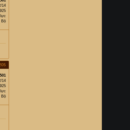
501
2/14
,925
 lực
c Bộ
205
501
2/14
,925
 lực
c Bộ