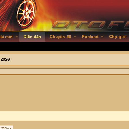
ài mới
Diễn đàn
Chuyên đề
Funland
Chợ giời
 2026
Tiếp