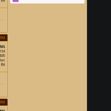
c Bộ
203
501
2/14
,925
 lực
c Bộ
204