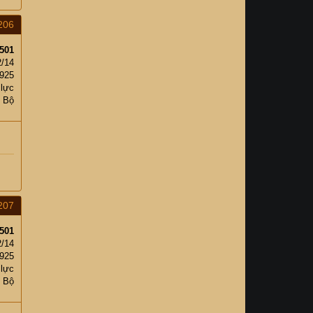
206
501
2/14
,925
 lực
c Bộ
207
501
2/14
,925
 lực
c Bộ