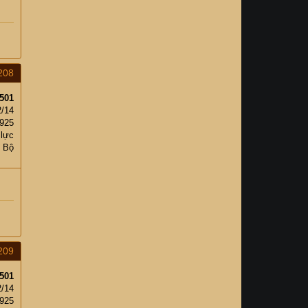
208
501
2/14
,925
 lực
c Bộ
209
501
2/14
,925