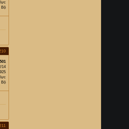
 lực
c Bộ
210
501
2/14
,925
 lực
c Bộ
211