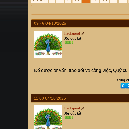
s
i
t
a
r
09:46 04/10/2025
t
e
hackspeed
r
Xe cút kít
Để được tư vấn, trao đổi về công việc, Quý c
Kông ch
11:00 04/10/2025
hackspeed
Xe cút kít