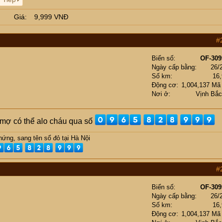
Giá
9,999 VNĐ
#
Biển số
OF-309
Ngày cấp bằng
26/
Số km
16
Động cơ
1,004,137 Mã
Nơi ở
Vịnh Bắ
ụ mợ có thể alo cháu qua số
ứng, sang tên sổ đỏ tại Hà Nội
#
Biển số
OF-309
Ngày cấp bằng
26/
Số km
16
Động cơ
1,004,137 Mã