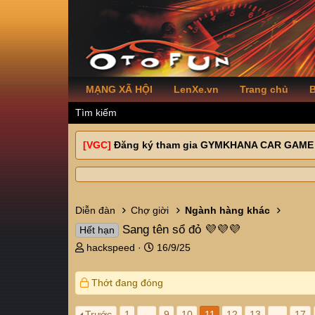
MẠNG XÃ HỘI
LenXe.vn
Trang chủ
B
Tìm kiếm
[VGC]
Đăng ký tham gia GYMKHANA CAR GAME
Diễn đàn
Chợ giời
Ngành hàng khác
Sang tên sổ đỏ 💜💜💜
Hết hạn
T
N
hackspeed
16/9/25
h
g
r
à
Thớt đang đóng
e
y
a
g
d
ử
Trước
1
…
9
10
11
12
13
…
17