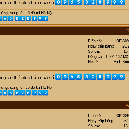
ụ mợ có thể alo cháu qua số
ứng, sang tên sổ đỏ tại Hà Nội
#
Biển số
OF-309
Ngày cấp bằng
26/
Số km
16
Động cơ
1,004,137 Mã
Nơi ở
Vịnh Bắ
ụ mợ có thể alo cháu qua số
ứng, sang tên sổ đỏ tại Hà Nội
#
Biển số
OF-309
Ngày cấp bằng
26/
Số km
16