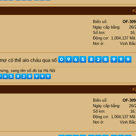
#
Biển số
OF-309
Ngày cấp bằng
26/
Số km
16
Động cơ
1,004,137 Mã
Nơi ở
Vịnh Bắ
ụ mợ có thể alo cháu qua số
ứng, sang tên sổ đỏ tại Hà Nội
#
Biển số
OF-309
Ngày cấp bằng
26/
Số km
16
Động cơ
1,004,137 Mã
Nơi ở
Vịnh Bắ