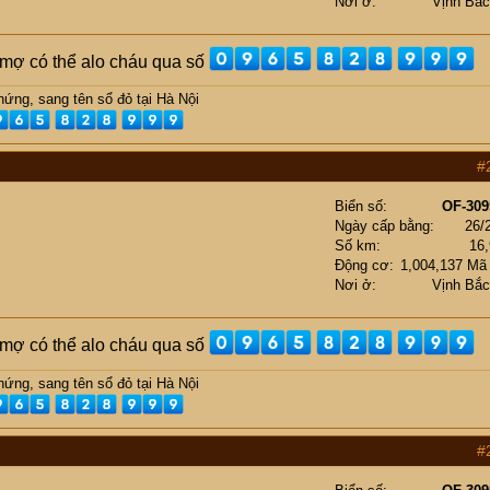
Nơi ở
Vịnh Bắ
ụ mợ có thể alo cháu qua số
ứng, sang tên sổ đỏ tại Hà Nội
#
Biển số
OF-309
Ngày cấp bằng
26/
Số km
16
Động cơ
1,004,137 Mã
Nơi ở
Vịnh Bắ
ụ mợ có thể alo cháu qua số
ứng, sang tên sổ đỏ tại Hà Nội
#