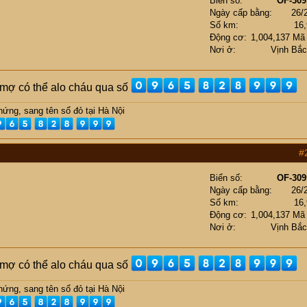
Biển số
OF-309
Ngày cấp bằng
26/
Số km
16
Động cơ
1,004,137 Mã
Nơi ở
Vịnh Bắ
ụ mợ có thể alo cháu qua số
ứng, sang tên sổ đỏ tại Hà Nội
#
Biển số
OF-309
Ngày cấp bằng
26/
Số km
16
Động cơ
1,004,137 Mã
Nơi ở
Vịnh Bắ
ụ mợ có thể alo cháu qua số
ứng, sang tên sổ đỏ tại Hà Nội