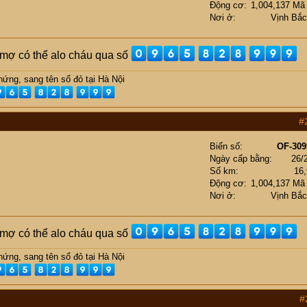
Động cơ
1,004,137 Mã
Nơi ở
Vịnh Bắ
ụ mợ có thể alo cháu qua số
ứng, sang tên sổ đỏ tại Hà Nội
#
Biển số
OF-309
Ngày cấp bằng
26/
Số km
16
Động cơ
1,004,137 Mã
Nơi ở
Vịnh Bắ
ụ mợ có thể alo cháu qua số
ứng, sang tên sổ đỏ tại Hà Nội
#