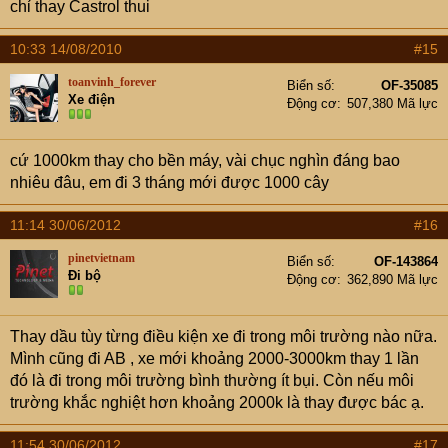
chỉ thay Castrol thui
10:33 14/08/2010
#15
toanvinh_forever
Biển số
OF-35085
Xe điện
Động cơ
507,380 Mã lực
cứ 1000km thay cho bền máy, vài chục nghìn đáng bao
nhiêu đâu, em đi 3 tháng mới được 1000 cây
11:14 30/06/2012
#16
pinetvietnam
Biển số
OF-143864
Đi bộ
Động cơ
362,890 Mã lực
Thay dầu tùy từng điều kiện xe đi trong môi trường nào nữa.
Mình cũng đi AB , xe mới khoảng 2000-3000km thay 1 lần
đó là đi trong môi trường bình thường ít bụi. Còn nếu môi
trường khắc nghiệt hơn khoảng 2000k là thay được bác ạ.
11:54 30/06/2012
#17