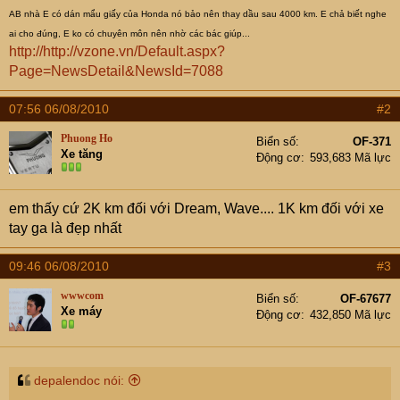
e
AB nhà E có dán mẩu giấy của Honda nó bảo nên thay dầu sau 4000 km. E chả biết nghe
r
ai cho đúng, E ko có chuyên môn nên nhờ các bác giúp...
http://http://vzone.vn/Default.aspx?
Page=NewsDetail&NewsId=7088
07:56 06/08/2010
#2
Phuong Ho
Biển số
OF-371
Xe tăng
Động cơ
593,683 Mã lực
em thấy cứ 2K km đối với Dream, Wave.... 1K km đối với xe
tay ga là đẹp nhất
09:46 06/08/2010
#3
wwwcom
Biển số
OF-67677
Xe máy
Động cơ
432,850 Mã lực
depalendoc nói: