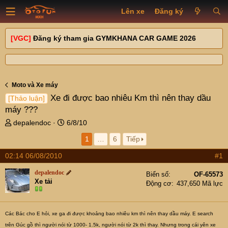
Lên xe
Đăng ký
[VGC]
Đăng ký tham gia GYMKHANA CAR GAME 2026
Moto và Xe máy
Xe đi được bao nhiêu Km thì nên thay dầu
[Thảo luận]
máy ???
T
N
depalendoc
6/8/10
h
g
1
…
6
Tiếp
r
à
e
y
02:14 06/08/2010
#1
a
g
d
ử
depalendoc
Biển số
OF-65573
s
i
Xe tải
Động cơ
437,650 Mã lực
t
a
r
Các Bác cho E hỏi, xe ga đi được khoảng bao nhiêu km thì nên thay dầu máy. E search
t
trên Gúc gồ thì người nói từ 1000- 1.5k, người nói từ 2k thì thay. Nhưng trong cái yên xe