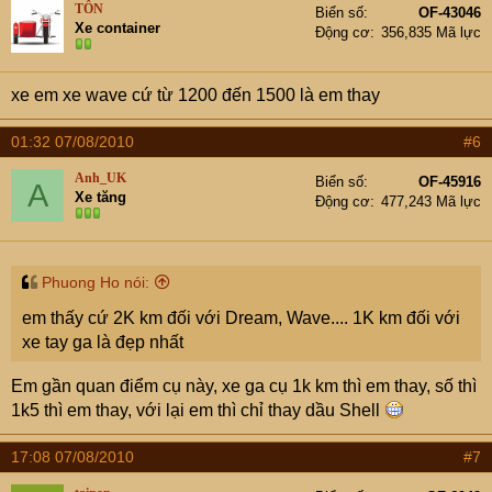
TÔN
Biển số
OF-43046
Xe container
Động cơ
356,835 Mã lực
xe em xe wave cứ từ 1200 đến 1500 là em thay
01:32 07/08/2010
#6
Anh_UK
Biển số
OF-45916
A
Xe tăng
Động cơ
477,243 Mã lực
Phuong Ho nói:
em thấy cứ 2K km đối với Dream, Wave.... 1K km đối với
xe tay ga là đẹp nhất
Em gần quan điểm cụ này, xe ga cụ 1k km thì em thay, số thì
1k5 thì em thay, với lại em thì chỉ thay dầu Shell
17:08 07/08/2010
#7