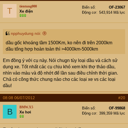
tientung000
Biển số
OF-23067
T
Xe điện
Động cơ
543,914 Mã lực
npphuydung nói:
dầu gốc khoáng tầm 1500Km, ko nên đi trên 2000km
dầu tổng hợp hoàn toàn thì >4000km-5000km
Em đồng ý với cụ này. Nói chugn tùy loại dầu và cách sử
dụng xe. Tốt nhất các cụ chịu khó xem khi thợ tháo dầu,
nhìn vào màu và độ nhớt để lần sau điều chỉnh thời gian.
Chả có công thức chung nào cho các loại xe vs các loại
dầu!
08:08 06/07/2012
#20
BMW.X5
Biển số
OF-99868
B
Xe hơi
Động cơ
399,359 Mã lực