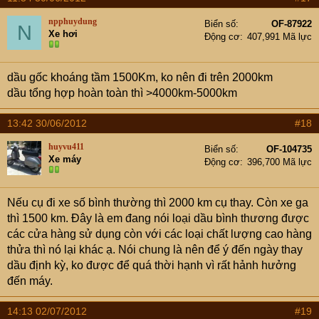
npphuydung
Biển số
OF-87922
N
Xe hơi
Động cơ
407,991 Mã lực
dầu gốc khoáng tầm 1500Km, ko nên đi trên 2000km
dầu tổng hợp hoàn toàn thì >4000km-5000km
13:42 30/06/2012
#18
huyvu411
Biển số
OF-104735
Xe máy
Động cơ
396,700 Mã lực
Nếu cụ đi xe số bình thường thì 2000 km cụ thay. Còn xe ga
thì 1500 km. Đây là em đang nói loại dầu bình thương được
các cửa hàng sử dụng còn với các loại chất lượng cao hàng
thửa thì nó lại khác ạ. Nói chung là nên để ý đến ngày thay
dầu định kỳ, ko được để quá thời hạnh vì rất hảnh hưởng
đến máy.
14:13 02/07/2012
#19