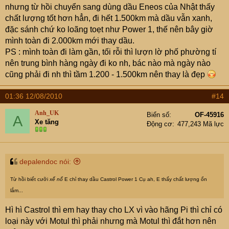
nhưng từ hồi chuyển sang dùng dầu Eneos của Nhật thấy
chất lượng tốt hơn hẳn, đi hết 1.500km mà dầu vẫn xanh,
đặc sánh chứ ko loãng toẹt như Power 1, thế nên bây giờ
mình toàn đi 2.000km mới thay dầu.
PS : mình toàn đi làm gần, tối rỗi thì lượn lờ phố phường tí
nên trung bình hàng ngày đi ko nh, bác nào mà ngày nào
cũng phải đi nh thì tầm 1.200 - 1.500km nên thay là đẹp
01:36 12/08/2010
#14
Anh_UK
Biển số
OF-45916
A
Xe tăng
Động cơ
477,243 Mã lực
depalendoc nói:
Từ hồi biết cưỡi
xế nổ
E chỉ thay dầu Castrol Power 1 Cụ ah, E thấy chất lượng ổn
lắm...
Hì hì Castrol thì em hay thay cho LX vì vào hãng Pi thì chỉ có
loại này với Motul thì phải nhưng mà Motul thì đắt hơn nên