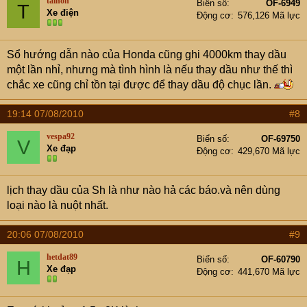
tainon
Biển số
OF-6949
T
Xe điện
Động cơ
576,126 Mã lực
Sổ hướng dẫn nào của Honda cũng ghi 4000km thay dầu
một lần nhỉ, nhưng mà tình hình là nếu thay dầu như thế thì
chắc xe cũng chỉ tồn tại được để thay dầu độ chục lần.
19:14 07/08/2010
#8
vespa92
Biển số
OF-69750
V
Xe đạp
Động cơ
429,670 Mã lực
lịch thay dầu của Sh là như nào hả các báo.và nên dùng
loại nào là nuột nhất.
20:06 07/08/2010
#9
hetdat89
Biển số
OF-60790
H
Xe đạp
Động cơ
441,670 Mã lực