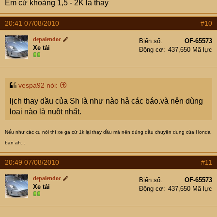
Em cứ khoảng 1,5 - 2K là thay
20:41 07/08/2010
#10
depalendoc
Biển số
OF-65573
Xe tải
Động cơ
437,650 Mã lực
vespa92 nói:
lịch thay dầu của Sh là như nào hả các báo.và nên dùng
loại nào là nuột nhất.
Nếu như các cụ nói thì xe ga cứ 1k lại thay dầu mà nên dùng dầu chuyên dụng của Honda
bạn ah...
20:49 07/08/2010
#11
depalendoc
Biển số
OF-65573
Xe tải
Động cơ
437,650 Mã lực