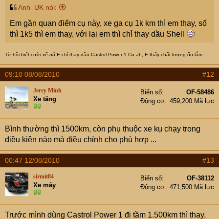
Anh_UK nói:
Em gần quan điểm cụ này, xe ga cụ 1k km thì em thay, số
thì 1k5 thì em thay, với lại em thì chỉ thay dầu Shell
Từ hồi biết cưỡi
xế nổ
E chỉ thay dầu Castrol Power 1 Cụ ah, E thấy chất lượng ổn lắm...
09:10 08/08/2010
#12
Jerry Minh
Biển số
OF-58486
Xe tăng
Động cơ
459,200 Mã lực
Bình thường thì 1500km, còn phụ thuộc xe kụ chạy trong
điều kiện nào mà điều chỉnh cho phù hợp ...
00:47 12/08/2010
#13
sirmit84
Biển số
OF-38112
Xe máy
Động cơ
471,500 Mã lực
Trước mình dùng Castrol Power 1 đi tầm 1.500km thì thay,