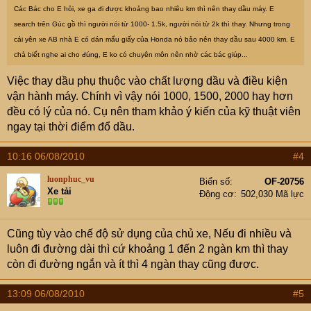
Các Bác cho E hỏi, xe ga đi được khoảng bao nhiêu km thì nên thay dầu máy. E
search trên Gúc gồ thì người nói từ 1000- 1.5k, người nói từ 2k thì thay. Nhưng trong
cái yên xe AB nhà E có dán mẩu giấy của Honda nó bảo nên thay dầu sau 4000 km. E
chả biết nghe ai cho đúng, E ko có chuyên môn nên nhờ các bác giúp...
Việc thay dầu phụ thuộc vào chất lượng dầu và điều kiện
vận hành máy. Chính vì vậy nói 1000, 1500, 2000 hay hơn
đều có lý của nó. Cụ nên tham khảo ý kiến của kỹ thuật viên
ngay tại thời điểm đổ dầu.
10:16 06/08/2010
#4
luonphuc_vu
Biển số
OF-20756
Xe tải
Động cơ
502,030 Mã lực
Cũng tùy vào chế độ sử dụng của chủ xe, Nếu đi nhiều và
luôn đi đường dài thì cứ khoảng 1 đến 2 ngàn km thì thay
còn đi đường ngắn và ít thì 4 ngàn thay cũng được.
13:09 06/08/2010
#5