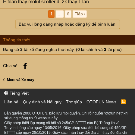
E toàn thay motul scotter đi 2k thay 1 lần
1
…
6
Tiếp
Bác vui lòng đăng nhập hoặc đăng ký để bình luận.
Thông tin thớt
Đang có
3
tài xế đang nghía thớt này. (
0
lái chính và
3
lái phụ)
Facebook
Chia sẻ:
Moto và Xe máy
Tiếng Việt
Liên hệ
Quy định và Nội quy
Trợ giúp
OTOFUN News
R
S
S
Bản quyền 2006 OTOFUN, bảo lưu mọi quyền. Ghi rõ nguồn "otofun.net" khi
sử dụng thông tin từ website này.
Giấy phép thiết lập mạng xã hội số 245/GP-BTTTT của Bộ Thông tin và
Truyền thông cấp ngày 13/05/2016; Giấy phép sửa đổi, bổ sung số 459/GP-
BTTTT cấp ngày 28/10/2019; Giấy xác nhận thay đổi địa chỉ thay đổi địa chỉ