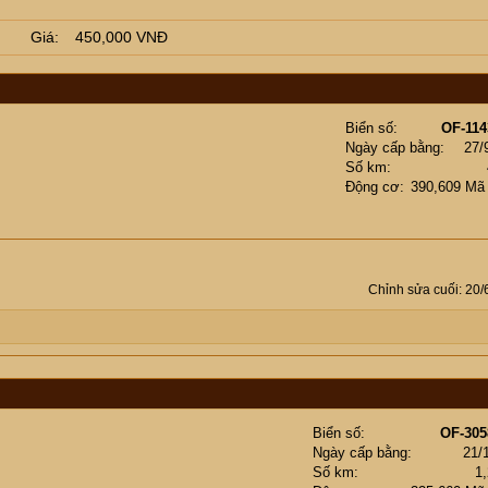
Giá
450,000 VNĐ
Biển số
OF-114
Ngày cấp bằng
27/
Số km
Động cơ
390,609 Mã
Chỉnh sửa cuối:
20/
Biển số
OF-305
Ngày cấp bằng
21/
Số km
1