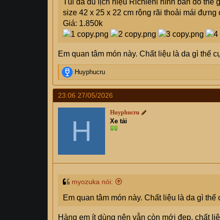
Túi da du lịch hiệu Richieni hình bản đồ thế g
size 42 x 25 x 22 cm rộng rãi thoải mái đựng đ
Giá: 1.850k
Em quan tâm món này. Chất liệu là da gì thế 
R
Huyphucru
e
a
23:06 27/05/2026
c
t
Huyphucru
i
H
Xe tải
o
n
s
:
myozuka nói:
Em quan tâm món này. Chất liệu là da gì th
Hàng em ít dùng nên vẫn còn mới đẹp, chất li