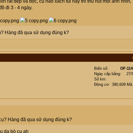
iới rất đẹp và độc, cụ nào xách túi này thì thu hút mọi ánh nhìn,
ồ đi 3 - 4 ngày.
cụ? Hàng đã qua sử dụng đúng k?
Biển số
OF-114
Ngày cấp bằng
27/
Số km
Động cơ
390,609 Mã
ế cụ? Hàng đã qua sử dụng đúng k?
ệu da bò cụ ah