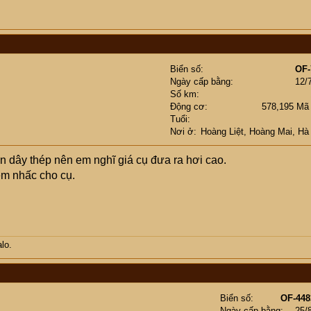
Biển số
OF-
Ngày cấp bằng
12/
Số km
Động cơ
578,195 Mã
Tuổi
Nơi ở
Hoàng Liệt, Hoàng Mai, Hà
n dây thép nên em nghĩ giá cụ đưa ra hơi cao.
 em nhấc cho cụ.
lo.
Biển số
OF-448
Ngày cấp bằng
25/