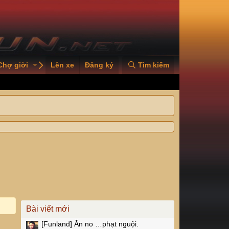
Chợ giời
PVOILVGC2026
Lên xe
Đăng ký
Tìm kiếm
Bài viết mới
[Funland]
Ăn no …phạt nguội.