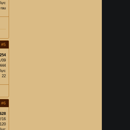
 lực
 rau
#5
254
1/09
444
 lực
22
#6
628
2/16
120
 lực