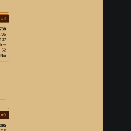
#8
738
7/06
102
 lực
52
 Nội
#9
395
8/16