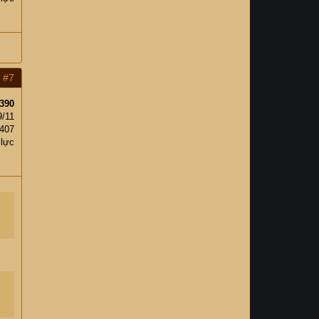
#7
390
9/11
407
 lực