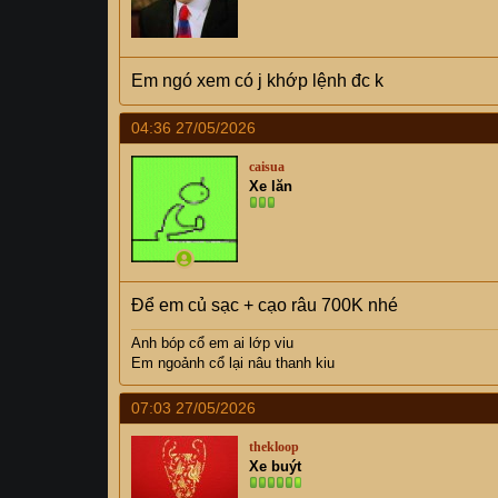
:
Em ngó xem có j khớp lệnh đc k
04:36 27/05/2026
caisua
Xe lăn
Để em củ sạc + cạo râu 700K nhé
Anh bóp cổ em ai lớp viu
Em ngoảnh cổ lại nâu thanh kiu
07:03 27/05/2026
thekloop
Xe buýt