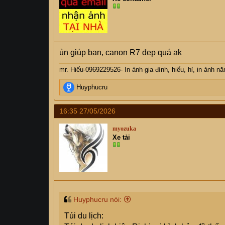
ủn giúp bạn, canon R7 đẹp quá ak
mr. Hiếu-0969229526- In ảnh gia đình, hiếu, hỉ, in ảnh n
R
Huyphucru
e
a
16:35 27/05/2026
c
t
myozuka
i
Xe tải
o
n
s
:
Huyphucru nói:
Túi du lịch: