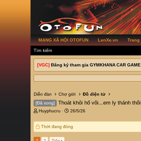
MẠNG XÃ HỘI OTOFUN
LenXe.vn
Trang
Tìm kiếm
[VGC]
Đăng ký tham gia GYMKHANA CAR GAME
Diễn đàn
Chợ giời
Đồ điện tử
Thoát khỏi hố vôi...em ly thánh thô
[Đã xong]
T
N
Huyphucru
26/5/26
h
g
r
à
Thớt đang đóng
e
y
a
g
d
ử
1
2
Tiếp