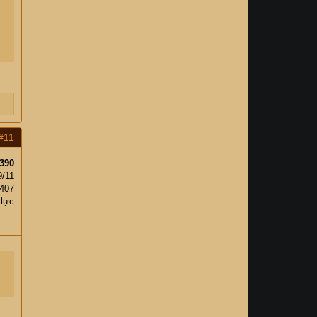
#11
390
9/11
407
 lực