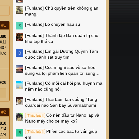
[Funland]
Chủ quyền trên không gian
mạng.
[Funland]
Lo chuyện hậu sự
#1
S
[Funland]
Thành lập Ban quản trị cho
390
khu tập thể cũ
9/11
407
[Funland]
Em gái Dương Quỳnh Tâm
B
 lực
được cảnh sát truy tìm
[Funland]
Cccm nghĩ sao về sở hữu
súng và tội phạm liên quan tới súng
ống ở Mỹ
6/26
[Funland]
Có mỗi cái hội phụ huynh mà
năm nào cũng nói
[Funland]
Thái Lan: fan cuồng “Tung
cửa”đại náo Sân bay Suvarnabhumi
#2
Có nên đầu tư Nano láp và
[Thảo luận]
Nano máy cho xe máy ko?
810
1/14
Phiền các bác tư vấn giúp
[Thảo luận]
B
,274
em