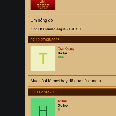
Em hóng đồ
King Of Premier league - THEKOP
07:12 27/05/2026
Tran Quang
T
Xe tải
Mục số 4 là mới hay đã qua sử dụng ạ
08:09 27/05/2026
haituri
H
Xe hơi