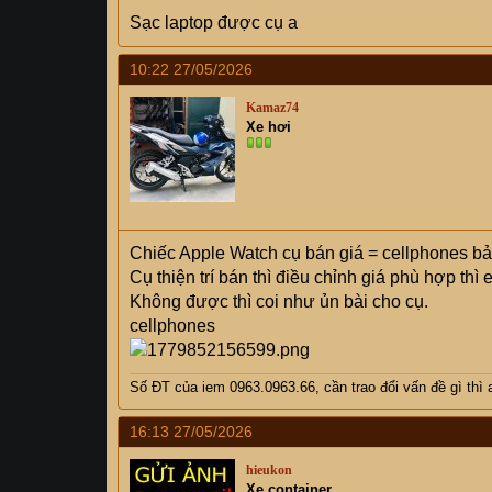
Sạc laptop được cụ a
10:22 27/05/2026
Kamaz74
Xe hơi
Chiếc Apple Watch cụ bán giá = cellphones bả
Cụ thiện trí bán thì điều chỉnh giá phù hợp thì
Không được thì coi như ủn bài cho cụ.
cellphones
Số ĐT của iem 0963.0963.66, cần trao đổi vấn đề gì thì a
16:13 27/05/2026
hieukon
Xe container