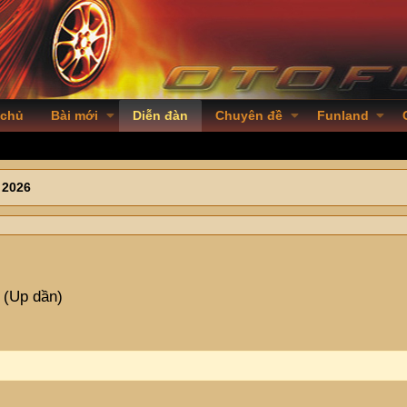
 chủ
Bài mới
Diễn đàn
Chuyên đề
Funland
 2026
i (Up dần)