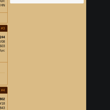
 lực
, HN
#3
244
2/08
,603
 lực
#4
802
0/18
843