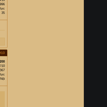
,996
 lực
35
#10
200
7/10
367
 lực
 Nội