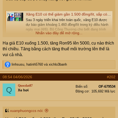
Xăng E10 có thể giảm gần 1.500 đồng/lít, sắp có cơ chế giá riêng
Sau 3 ngày triển khai trên toàn quốc, xăng E10 được
dự báo giảm khoảng 1.460 đồng/lít trong kỳ điều hành
ngày mai (4/6). Bộ Công Thương cho biết đang trình
Nhấn vào đây để mở rộng...
Chính phủ cơ chế công bố giá cơ sở riêng cho E10,
thay thế xăng khoáng RON95-III trong công tác điều
Hạ giá E10 xuống 1.500, tăng Ron95 lên 5000, cụ nào thích
hành giá.
thì chiều. Tăng bằng cách tăng thuế môi trường lên thế là
tienphong.vn
vui cả nhà.
TPO - Sau 3 ngày triển khai trên toàn quốc, xăng E10
R
linhsusu
,
hatinh5760
và
xichlo3banh
được dự báo giảm khoảng 1.460 đồng/lít trong kỳ điều
e
hành ngày mai (4/6). Bộ Công Thương cho biết đang
a
trình Chính phủ cơ chế công bố giá cơ sở riêng cho E10,
08:54 04/06/2026
#202
c
thay thế xăng khoáng RON95-III trong công tác điều hành
t
Quocdat87
Biển số
OF-679534
Q
i
giá.
Xe hơi
Động cơ
105,692 Mã lực
o
n
s
:
xuanphuongccs nói: