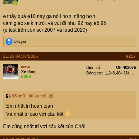
o
n
trong môi trường có độ ẩm cao, thậm chí là nước.....
s
e thấy quả e10 này ga nó ì hơn, nặng hơn
:
cảm giác xe k mướt và vút đi như 92 hay e5 95
(e test trên con scr 2007 và lead 2020)
R
DeLyon
e
a
21:26 04/06/2026
#217
c
t
muca
Biển số
OF-402076
i
Xe tăng
Động cơ
1,248,464 Mã lực
o
n
s
:
đội mũ_ lái xe nói:
Em nhất trí hoàn toàn
Và nhất trí cao với câu kết
Em cũng nhất trí với câu kết của Chã!