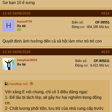
Sợ bạn 10 ế sưng
12:42 04/06/2026
#214
hunter0710
Biển số
OF-99551
H
Xe tải
Động cơ
404,185 Mã lực
Quyết định ảnh hưởng đến cả xã hội làm như trò trẻ con
12:42 04/06/2026
#215
tonyphan26618
Biển số
OF-809211
Xe tải
Động cơ
9,421 Mã lực
hardtop nói:
Với xăng E nói chung, chỉ có 3 điều đáng ngại:
1- Để lâu bị tách lớp, sẽ gây hư hại nghiêm trọng động
cơ.
2- Chất lượng phối trộn, lưu trữ của nhà cung cấp trước