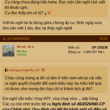
Cụ cũng chưa đúng hẳn hehe. Đọc mới cần nghĩ chứ viết
Việc ngừng bán hoàn toàn xăng khoáng là vô trách
thì thoải cgm.
nhiệm với rất nhiều thiết bị không thể dùng xăng khoáng
Cụ đọc thấy em có lý?
trong đó có các thiết bị dự phòng bao gồm cả máy phát
và bơm cứu hỏa, các động cơ thủy, làm việc trong môi
Viết ko nghĩ lại bị dừng giữa chừng ấy cụ. Nhớ ngày xưa
trường có độ ẩm cao, thậm chí là nước.....
làm văn viết 1 lèo, đọc lại thấy ngô nghê
11:15 04/06/2026
#210
đội mũ_ lái xe
Biển số
OF-155238
Máy Bay
Động cơ
1,484,507 Mã lực
alongcamepolly nói:
Cháu cũng mong ai đó có tâm ở trển xem xét lại cái việc
ra nghị quyết chuyển đổi xanh kiểu này; ko hiểu kết quả
có được như mong đợi hay chỉ vì thành tích gì đó?
Em nghĩ vẫn kiểu 'chạy KPI', vừa chạy vừa ... xếp hàng
Các cụ còn nhớ trước tết vụ
Nghị định số 46/2026/NĐ-CP
của Chính phủ: Quy định chi tiết thi hành một số điều và