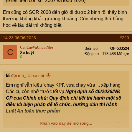
(e test trên con scr 2007 và lead 2020)
Em cũng có SCR 2008 đến giờ đi được 2 bình rồi thấy bình
thường không khác gì xăng khoáng. Còn những thứ hỏng
hóc về lâu dài thì không biết.
14:23 06/06/2026
#220
ConCaoVaChumNho
Biển số
OF-533524
C
Xe buýt
Động cơ
173,488 Mã lực
đội mũ_ lái xe nói:
Em nghĩ vẫn kiểu 'chạy KPI', vừa chạy vừa ... xếp hàng
Các cụ còn nhớ trước tết vụ
Nghị định số 46/2026/NĐ-
CP của Chính phủ: Quy định chi tiết thi hành một số
điều và biện pháp để tổ chức, hướng dẫn thi hành
Luật An toàn thực phẩm
Nhấn vào đây để mở rộng...
Sau khi làm các DN xuất nhập khẩu lao đao cận tết, đến
nay vẫn dừng vô thời hạn