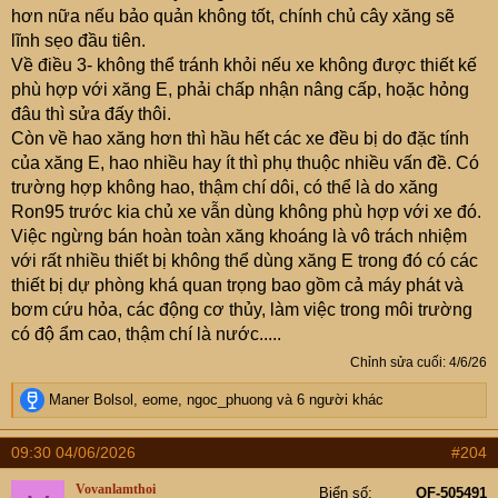
hơn nữa nếu bảo quản không tốt, chính chủ cây xăng sẽ
lĩnh sẹo đầu tiên.
Về điều 3- không thể tránh khỏi nếu xe không được thiết kế
phù hợp với xăng E, phải chấp nhận nâng cấp, hoặc hỏng
đâu thì sửa đấy thôi.
Còn về hao xăng hơn thì hầu hết các xe đều bị do đặc tính
của xăng E, hao nhiều hay ít thì phụ thuộc nhiều vấn đề. Có
trường hợp không hao, thậm chí dôi, có thể là do xăng
Ron95 trước kia chủ xe vẫn dùng không phù hợp với xe đó.
Việc ngừng bán hoàn toàn xăng khoáng là vô trách nhiệm
với rất nhiều thiết bị không thể dùng xăng E trong đó có các
thiết bị dự phòng khá quan trọng bao gồm cả máy phát và
bơm cứu hỏa, các động cơ thủy, làm việc trong môi trường
có độ ẩm cao, thậm chí là nước.....
Chỉnh sửa cuối:
4/6/26
R
Maner Bolsol
,
eome
,
ngoc_phuong
và 6 người khác
e
a
09:30 04/06/2026
#204
c
t
Vovanlamthoi
Biển số
OF-505491