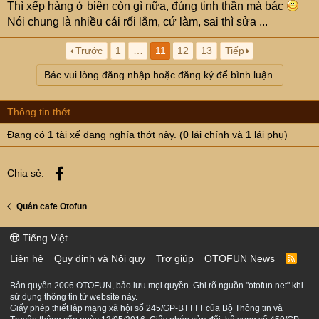
Thì xếp hàng ở biên còn gì nữa, đúng tinh thần mà bác
Nói chung là nhiều cái rối lắm, cứ làm, sai thì sửa ...
Nghị quyết 09/2026/NĐ-CP về tạm ngưng Nghị định
46/2026/NĐ-CP hướng dẫn thi hành Luật An toàn thực
Trước
1
…
11
12
13
Tiếp
phẩm
Bác vui lòng đăng nhập hoặc đăng ký để bình luận.
TOÀN VĂN: Nghị quyết 09/2026/NĐ-CP về tạm ngưng Nghị định 46/2026/NĐ-CP hướng dẫn Luật An toàn thực phẩm
Thông tin thớt
Chính phủ vừa ban hành Nghị quyết số 09/2026/NĐ-CP
ngày 4/2/2026 về tạm ngưng hiệu lực và điều chỉnh
Đang có
1
tài xế đang nghía thớt này. (
0
lái chính và
1
lái phụ)
thời hạn áp dụng Nghị định 46/2026/NĐ-CP về hướng
dẫn thi hành Luật An toàn thực phẩm.
xaydungchinhsach.chinhphu.vn
Facebook
Chia sẻ:
Quán cafe Otofun
Tiếng Việt
Liên hệ
Quy định và Nội quy
Trợ giúp
OTOFUN News
R
S
S
Bản quyền 2006 OTOFUN, bảo lưu mọi quyền. Ghi rõ nguồn "otofun.net" khi
sử dụng thông tin từ website này.
Giấy phép thiết lập mạng xã hội số 245/GP-BTTTT của Bộ Thông tin và