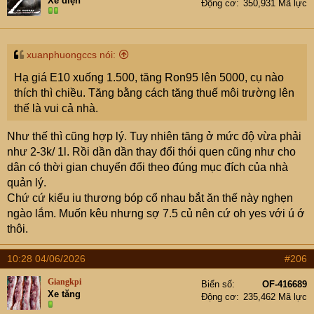
Xe điện
Động cơ
350,931 Mã lực
o
n
s
:
xuanphuongccs nói:
Hạ giá E10 xuống 1.500, tăng Ron95 lên 5000, cụ nào
thích thì chiều. Tăng bằng cách tăng thuế môi trường lên
thế là vui cả nhà.
Như thế thì cũng hợp lý. Tuy nhiên tăng ở mức độ vừa phải
như 2-3k/ 1l. Rồi dần dần thay đổi thói quen cũng như cho
dân có thời gian chuyển đổi theo đúng mục đích của nhà
quản lý.
Chứ cứ kiểu iu thương bóp cổ nhau bắt ăn thế này nghẹn
ngào lắm. Muốn kêu nhưng sợ 7.5 củ nên cứ oh yes với ú ớ
thôi.
10:28 04/06/2026
#206
Giangkpi
Biển số
OF-416689
Xe tăng
Động cơ
235,462 Mã lực