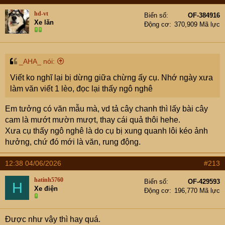
TOÀN VĂN: Nghị quyết 09/2026/NĐ-CP về tạm ngưng Nghị định 46/2026/NĐ-CP hướng dẫn Luật An toàn thực phẩm
hd-vt
Biển số
OF-384916
Chính phủ vừa ban hành Nghị quyết số 09/2026/NĐ-CP
Xe lăn
Động cơ
370,909 Mã lực
ngày 4/2/2026 về tạm ngưng hiệu lực và điều chỉnh
thời hạn áp dụng Nghị định 46/2026/NĐ-CP về hướng
dẫn thi hành Luật An toàn thực phẩm.
xaydungchinhsach.chinhphu.vn
_AHA_ nói:
Viết ko nghĩ lại bị dừng giữa chừng ấy cụ. Nhớ ngày xưa
làm văn viết 1 lèo, đọc lại thấy ngô nghê
Em tưởng có văn mẫu mà, vd tả cây chanh thì lấy bài cây
cam là mướt mườn mượt, thay cái quả thôi hehe.
Xưa cụ thấy ngô nghê là do cụ bị xung quanh lôi kéo ảnh
hưởng, chứ đó mới là văn, rung động.
12:38 04/06/2026
#213
hatinh5760
Biển số
OF-429593
H
Xe điện
Động cơ
196,770 Mã lực
Được như vậy thì hay quá.