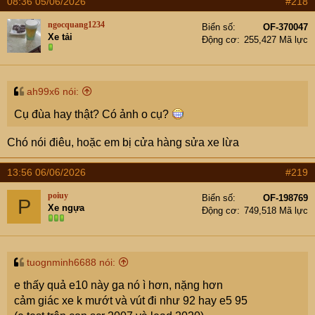
08:36 05/06/2026
#218
ngocquang1234
Biển số
OF-370047
Xe tải
Động cơ
255,427 Mã lực
ah99x6 nói:
Cụ đùa hay thật? Có ảnh o cụ?
Chó nói điêu, hoặc em bị cửa hàng sửa xe lừa
13:56 06/06/2026
#219
poiuy
Biển số
OF-198769
P
Xe ngựa
Động cơ
749,518 Mã lực
tuognminh6688 nói:
e thấy quả e10 này ga nó ì hơn, nặng hơn
cảm giác xe k mướt và vút đi như 92 hay e5 95