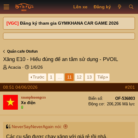
Lên xe
Đăng ký
[VGC]
Đăng ký tham gia GYMKHANA CAR GAME 2026
Quán cafe Otofun
Xăng E10 - Hiểu đúng để an tâm sử dụng - PVOIL
T
N
Acacia
1/6/26
h
g
Trước
1
…
11
12
13
Tiếp
r
à
e
y
08:51 04/06/2026
#201
a
g
d
ử
xuanphuongccs
Biển số
OF-536803
s
i
Xe điện
Động cơ
206,206 Mã lực
t
a
r
t
NeverSayNeverAgain nói:
e
Các cụ sắp được chạy xăng với giá rẻ rồi nhá.
r