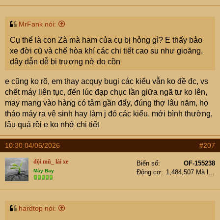
MrFank nói:
Cụ thể là con Zà mà ham của cụ bị hỏng gì? E thấy bảo
xe đời cũ và chế hòa khí các chi tiết cao su như gioăng,
dây dẫn dễ bị trương nở do cồn
e cũng ko rõ, em thay acquy bugi các kiểu vẫn ko đề đc, vs
chết máy liên tục, đến lúc đạp chục lần giữa ngã tư ko lên,
may mang vào hàng có tâm gần đấy, đúng thợ lâu năm, họ
tháo máy ra vệ sinh hay làm j đó các kiểu, mới bình thường,
lâu quá rồi e ko nhớ chi tiết
10:30 04/06/2026
#207
đội mũ_ lái xe
Biển số
OF-155238
Máy Bay
Động cơ
1,484,507 Mã lực
hardtop nói: