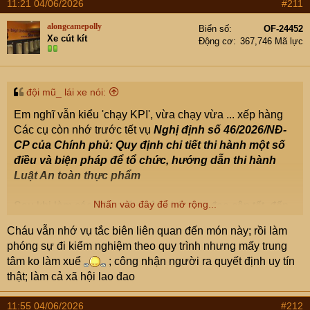
11:21 04/06/2026
#211
c
t
alongcamepolly
Biển số
OF-24452
i
Xe cút kít
Động cơ
367,746 Mã lực
o
n
s
:
đội mũ_ lái xe nói:
Em nghĩ vẫn kiểu 'chạy KPI', vừa chạy vừa ... xếp hàng
Các cụ còn nhớ trước tết vụ
Nghị định số 46/2026/NĐ-
CP của Chính phủ: Quy định chi tiết thi hành một số
điều và biện pháp để tổ chức, hướng dẫn thi hành
Luật An toàn thực phẩm
Nhấn vào đây để mở rộng...
Sau khi làm các DN xuất nhập khẩu lao đao cận tết, đến
nay vẫn dừng vô thời hạn
Cháu vẫn nhớ vụ tắc biên liên quan đến món này; rồi làm
phóng sự đi kiểm nghiệm theo quy trình nhưng mấy trung
Nghị quyết 09/2026/NĐ-CP về tạm ngưng Nghị định
tâm ko làm xuể
; công nhận người ra quyết định uy tín
46/2026/NĐ-CP hướng dẫn thi hành Luật An toàn thực
thật; làm cả xã hội lao đao
phẩm
11:55 04/06/2026
#212