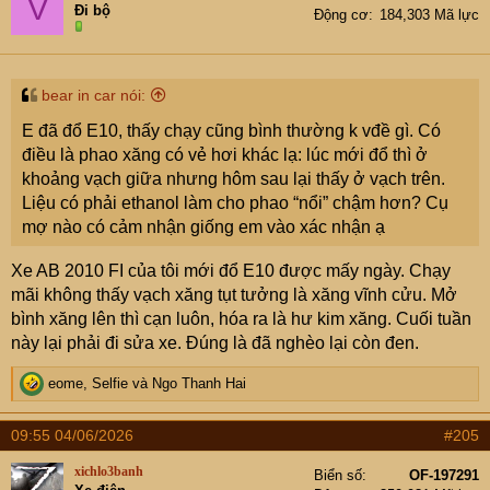
V
i
Đi bộ
Động cơ
184,303 Mã lực
o
n
s
:
bear in car nói:
E đã đổ E10, thấy chạy cũng bình thường k vđề gì. Có
điều là phao xăng có vẻ hơi khác lạ: lúc mới đổ thì ở
khoảng vạch giữa nhưng hôm sau lại thấy ở vạch trên.
Liệu có phải ethanol làm cho phao “nổi” chậm hơn? Cụ
mợ nào có cảm nhận giống em vào xác nhận ạ
Xe AB 2010 FI của tôi mới đổ E10 được mấy ngày. Chạy
mãi không thấy vạch xăng tụt tưởng là xăng vĩnh cửu. Mở
bình xăng lên thì cạn luôn, hóa ra là hư kim xăng. Cuối tuần
này lại phải đi sửa xe. Đúng là đã nghèo lại còn đen.
R
eome
,
Selfie
và
Ngo Thanh Hai
e
a
09:55 04/06/2026
#205
c
t
xichlo3banh
Biển số
OF-197291
i