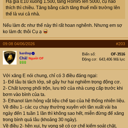
Hạ giá E10 xuống 1.500, tăng Ron95 lên 5000, cụ nào
thích thì chiều. Tăng bằng cách tăng thuế môi trường lên
thế là vui cả nhà.
Nếu làm đc như thế này thì rất hoan nghênh. Nhưng em sợ
ko làm đc thôi Cụ ạ
09:08 04/06/2026
#203
hardtop
Biển số
OF-3516
Chã!
Người OF
Động cơ
643,406 Mã lực
Với xăng E nói chung, chỉ có 3 điều đáng ngại:
1- Để lâu bị tách lớp, sẽ gây hư hại nghiêm trọng động cơ.
2- Chất lượng phối trộn, lưu trữ của nhà cung cấp trước khi
bơm vào bình của ta.
3- Ethanol làm hỏng vật liệu chế tạo của hệ thống nhiên liệu.
Về điều 1- các cụ chạy thường xuyên với tần xuất vài ba
ngày đến 1 tuần 1 lần thì không sao hết, miễn đừng để xăng
trong bình quá lâu (khoảng 30 ngày).
Về điều 2- hên xui, hy vọng sẽ có cơ chế kiểm soát chặt,